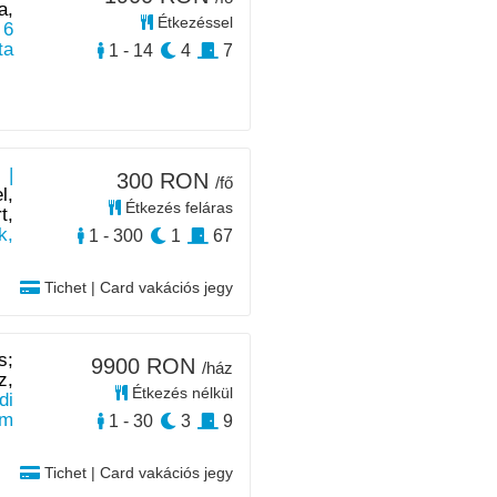
a,
Étkezéssel
 6
ta
1 - 14
4
7
 |
300 RON
/fő
l,
Étkezés feláras
t,
k,
1 - 300
1
67
Tichet | Card vakációs jegy
s;
9900 RON
/ház
z,
Étkezés nélkül
di
km
1 - 30
3
9
Tichet | Card vakációs jegy