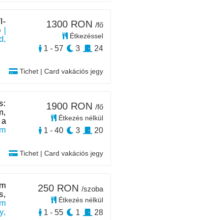
I-
1300 RON
/fő
ó
|
Étkezéssel
d,
1 - 57
3
24
Tichet | Card vakációs jegy
s:
1900 RON
/fő
m,
Étkezés nélkül
 a
km
1 - 40
3
20
Tichet | Card vakációs jegy
km
250 RON
/szoba
s,
Étkezés nélkül
0m
y,
1 - 55
1
28