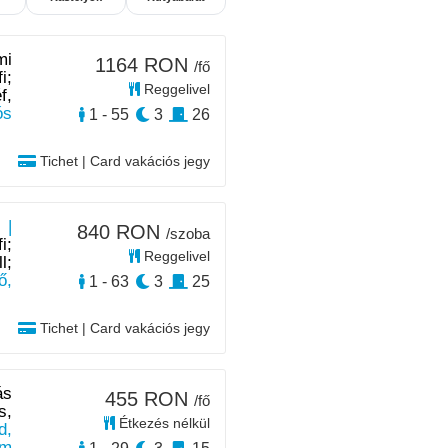
mi
1164 RON
/fő
i;
Reggelivel
f,
ós
1 - 55
3
26
Tichet | Card vakációs jegy
 |
840 RON
/szoba
i;
Reggelivel
l;
ő,
1 - 63
3
25
Tichet | Card vakációs jegy
ás
455 RON
/fő
s,
Étkezés nélkül
d,
km