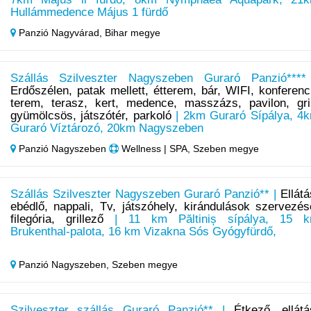
Hullámmedence Május 1 fürdő
Panzió Nagyvárad,
Bihar megye
Szállás Szilveszter Nagyszeben Guraró Panzió****
Erdőszélen, patak mellett, étterem, bár, WIFI, konferenc
terem, terasz, kert, medence, masszázs, pavilon, gril
gyümölcsös, játszótér, parkoló
| 2km Guraró Sípálya, 4
Guraró Víztározó, 20km Nagyszeben
Panzió Nagyszeben
Wellness | SPA, Szeben megye
Szállás Szilveszter Nagyszeben Guraró Panzió** |
Ellátá
ebédlő, nappali, Tv, játszóhely, kirándulások szervezés
filegória, grillező
| 11 km Păltiniș sípálya, 15 
Brukenthal-palota, 16 km Vizakna Sós Gyógyfürdő,
Panzió Nagyszeben,
Szeben megye
Szilveszter szállás Guraró Panzió** |
Étkező, ellátá