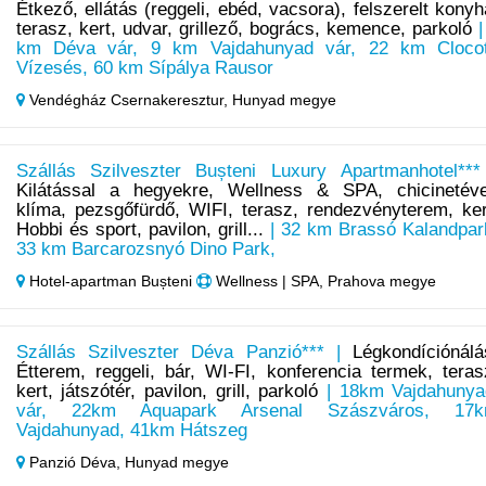
Étkező, ellátás (reggeli, ebéd, vacsora), felszerelt konyh
terasz, kert, udvar, grillező, bogrács, kemence, parkoló
|
km Déva vár, 9 km Vajdahunyad vár, 22 km Cloco
Vízesés, 60 km Sípálya Rausor
Vendégház Csernakeresztur,
Hunyad megye
Szállás Szilveszter Bușteni Luxury Apartmanhotel***
Kilátással a hegyekre, Wellness & SPA, chicinetéve
klíma, pezsgőfürdő, WIFI, terasz, rendezvényterem, ker
Hobbi és sport, pavilon, grill...
| 32 km Brassó Kalandpar
33 km Barcarozsnyó Dino Park,
Hotel‑apartman Bușteni
Wellness | SPA, Prahova megye
Szállás Szilveszter Déva Panzió*** |
Légkondíciónálá
Étterem, reggeli, bár, WI-FI, konferencia termek, teras
kert, játszótér, pavilon, grill, parkoló
| 18km Vajdahunya
vár, 22km Aquapark Arsenal Szászváros, 17
Vajdahunyad, 41km Hátszeg
Panzió Déva,
Hunyad megye