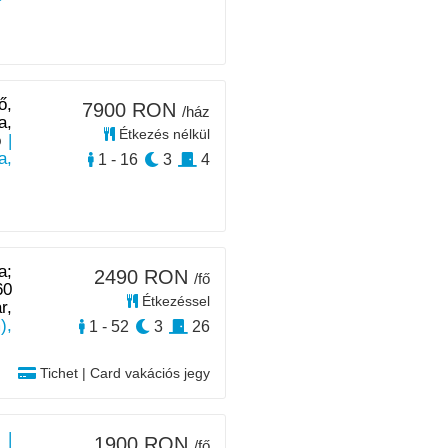
ő,
7900 RON
/ház
a,
Étkezés nélkül
ó
|
a,
1 - 16
3
4
a;
2490 RON
/fő
60
Étkezéssel
r,
),
1 - 52
3
26
Tichet | Card vakációs jegy
 |
1900 RON
/fő