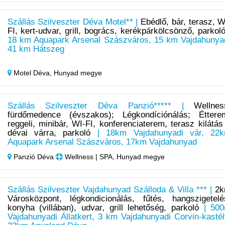
Szállás Szilveszter Déva Motel** |
Ebédlő, bár, terasz, W
FI, kert-udvar, grill, bogrács, kerékpárkölcsönző, parkol
18 km Aquapark Arsenal Szászváros, 15 km Vajdahunya
41 km Hátszeg
Motel Déva,
Hunyad megye
Szállás Szilveszter Déva Panzió***** |
Wellnes
fürdőmedence (évszakos); Légkondíciónálás; Éttere
reggeli, minibár, WI-FI, konferenciaterem, terasz kilátás
dévai várra, parkoló
| 18km Vajdahunyadi vár, 22
Aquapark Arsenal Szászváros, 17km Vajdahunyad
Panzió Déva
Wellness | SPA, Hunyad megye
Szállás Szilveszter Vajdahunyad Szálloda & Villa *** |
2
Városközpont, légkondicionálás, fűtés, hangszigetelé
konyha (villában), udvar, grill lehetőség, parkoló
| 50
Vajdahunyadi Állatkert, 3 km Vajdahunyadi Corvin-kastél