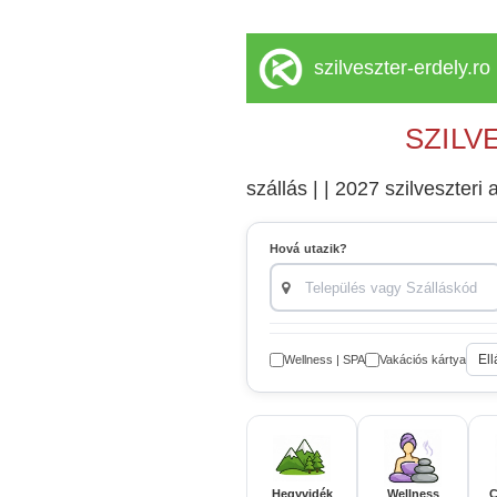
szilveszter-erdely.ro
SZILV
szállás | | 2027 szilveszteri a
Hová utazik?
Ell
Wellness | SPA
Vakációs kártya
Hegyvidék
Wellness
C