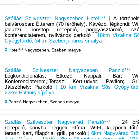
Szállás Szilveszter Nagyszeben Hotel*** |
A történel
belvárosban: Étterem (70 férőhely), Kávézó, légkondi; Wif
jacuzzi, nonstop recepció, poggyásztároló, szé
konferenciaterem, nyilvános parkoló
| 18km Vizakna S
Gyógyfürdő, 34km Szebenjuharos sípálya
Hotel*** Nagyszeben,
Szeben megye
Szállás Szilveszter Nagyszeben Panzió***
Légkondicionálás; Étkező; Nappali; Bár; Wif
Konferenciaterem,;Terasz; Kert-udvar; Pavilon; Gril
Játszóhely; Parkoló
| 10 km Vizakna Sós Gyógyfürd
22km Păltiniș sípálya
Panzió Nagyszeben,
Szeben megye
Szállás Szilveszter Nagyvárad Panzió*** |
24 ór
recepció, konyha, reggeli, klíma, WIFI, központi fűté
terasz, kert, filagória, grill, parkoló
| 6km Nagyvárad Erő
7km Május ii fürdő, 8km Nymphaea Aquapark, 21