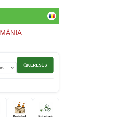
OMÁNIA
KERESÉS
rek
Kastélyok
Kutyabarát