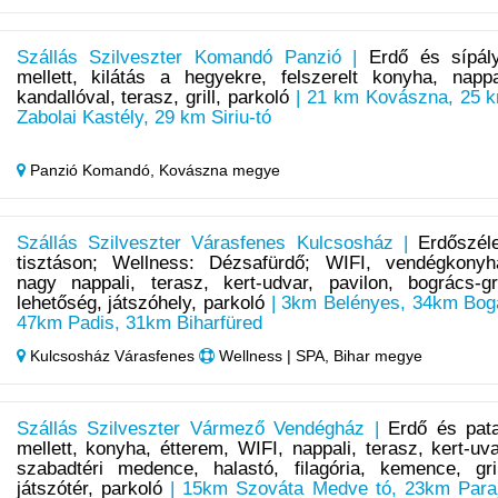
Szállás Szilveszter Komandó Panzió |
Erdő és sípál
mellett, kilátás a hegyekre, felszerelt konyha, nappa
kandallóval, terasz, grill, parkoló
| 21 km Kovászna, 25 
Zabolai Kastély, 29 km Siriu-tó
Panzió Komandó,
Kovászna megye
Szállás Szilveszter Várasfenes Kulcsosház |
Erdőszél
tisztáson; Wellness: Dézsafürdő; WIFI, vendégkonyh
nagy nappali, terasz, kert-udvar, pavilon, bogrács-gri
lehetőség, játszóhely, parkoló
| 3km Belényes, 34km Bog
47km Padis, 31km Biharfüred
Kulcsosház Várasfenes
Wellness | SPA, Bihar megye
Szállás Szilveszter Vármező Vendégház |
Erdő és pat
mellett, konyha, étterem, WIFI, nappali, terasz, kert-uva
szabadtéri medence, halastó, filagória, kemence, gril
játszótér, parkoló
| 15km Szováta Medve tó, 23km Para