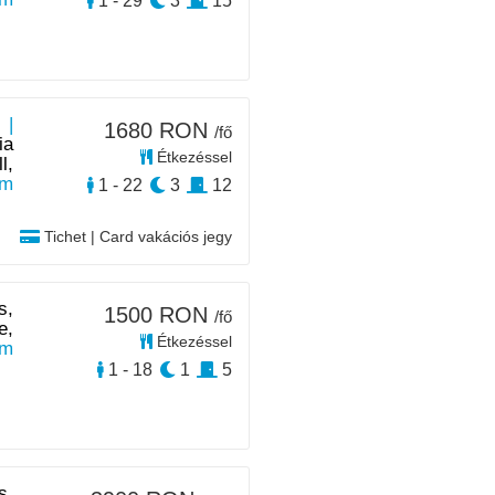
1 - 29
3
15
 |
1680 RON
/fő
ia
Étkezéssel
l,
km
1 - 22
3
12
Tichet | Card vakációs jegy
s,
1500 RON
/fő
e,
Étkezéssel
km
1 - 18
1
5
s,