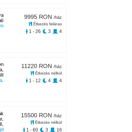
ya
9995 RON
/ház
li
Étkezés feláras
km
1 - 26
3
4
en
11220 RON
/ház
a,
Étkezés nélkül
ll
a,
1 - 12
4
4
ak
15500 RON
/ház
r,
Étkezés nélkül
l,
jd
1 - 60
3
16