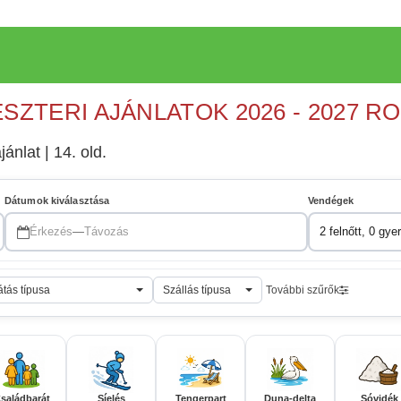
ESZTERI AJÁNLATOK 2026 - 2027 R
jánlat | 14. old.
Dátumok kiválasztása
Vendégek
Érkezés
—
Távozás
2 felnőtt, 0 gye
átás típusa
Szállás típusa
További szűrők
saládbarát
Síelés
Tengerpart
Duna-delta
Sóvidék