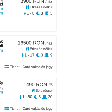
3900 RON
/ház
zi
Étkezés nélkül
m
km
1 - 8
3
3
ak
16500 RON
/ház
li
Étkezés nélkül
km
1 - 17
3
9
Tichet | Card vakációs jegy
ős
1490 RON
/fő
z,
Étkezéssel
km
1 - 50
3
20
Tichet | Card vakációs jegy