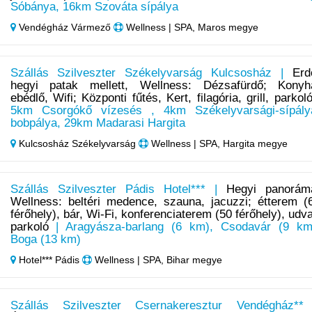
Sóbánya, 16km Szováta sípálya
Vendégház Vármező
Wellness | SPA, Maros megye
Szállás Szilveszter Székelyvarság Kulcsosház |
Erd
hegyi patak mellett, Wellness: Dézsafürdő; Konyh
ebédlő, Wifi; Központi fűtés, Kert, filagória, grill, parkol
5km Csorgókő vízesés , 4km Székelyvarsági-sípály
bobpálya, 29km Madarasi Hargita
Kulcsosház Székelyvarság
Wellness | SPA, Hargita megye
Szállás Szilveszter Pádis Hotel*** |
Hegyi panorám
Wellness: beltéri medence, szauna, jacuzzi; étterem (
férőhely), bár, Wi-Fi, konferenciaterem (50 férőhely), udva
parkoló
| Aragyásza-barlang (6 km), Csodavár (9 km
Boga (13 km)
Hotel*** Pádis
Wellness | SPA, Bihar megye
Szállás Szilveszter Csernakeresztur Vendégház**