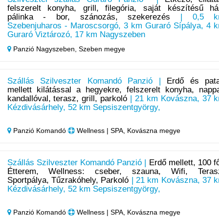
felszerelt konyha, grill, filegória, saját készítésű há
pálinka - bor, szánozás, szekerezés
| 0,5 k
Szebenjuharos - Maroscsorgó, 3 km Guraró Sípálya, 4 
Guraró Viztározó, 17 km Nagyszeben
Panzió Nagyszeben,
Szeben megye
Szállás Szilveszter Komandó Panzió |
Erdő és pat
mellett kilátással a hegyekre, felszerelt konyha, nappa
kandallóval, terasz, grill, parkoló
| 21 km Kovászna, 37 
Kézdivásárhely, 52 km Sepsiszentgyörgy,
Panzió Komandó
Wellness | SPA, Kovászna megye
Szállás Szilveszter Komandó Panzió |
Erdő mellett, 100 f
Étterem, Wellness: cseber, szauna, Wifi, Teras
Sportpálya, Tűzrakóhely, Parkoló
| 21 km Kovászna, 37 
Kézdivásárhely, 52 km Sepsiszentgyörgy,
Panzió Komandó
Wellness | SPA, Kovászna megye