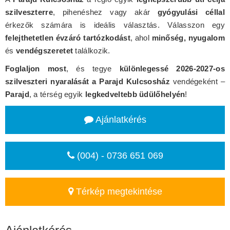
szilveszterre
, pihenéshez vagy akár
gyógyulási céllal
érkezők számára is ideális választás. Válasszon egy
felejthetetlen évzáró tartózkodást
, ahol
minőség, nyugalom
és
vendégszeretet
találkozik.
Foglaljon most
, és tegye
különlegessé 2026-2027-os
szilveszteri nyaralását a Parajd Kulcsosház
vendégeként –
Parajd
, a térség egyik
legkedveltebb üdülőhelyén
!
Ajánlatkérés
(004) - 0736 651 069
Térkép megtekintése