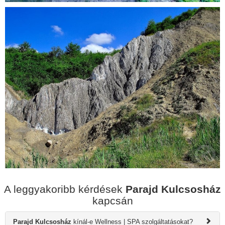
A leggyakoribb kérdések
Parajd Kulcsosház
kapcsán
Parajd Kulcsosház
kínál-e Wellness | SPA szolgáltatásokat?