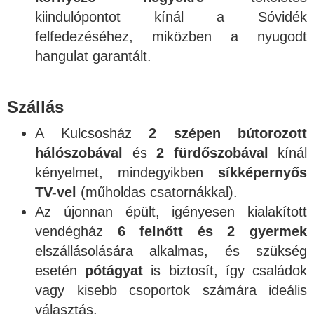
kiindulópontot kínál a Sóvidék
felfedezéséhez, miközben a nyugodt
hangulat garantált.
Szállás
A Kulcsosház
2 szépen bútorozott
hálószobával
és
2 fürdőszobával
kínál
kényelmet, mindegyikben
síkképernyős
TV-vel
(műholdas csatornákkal).
Az újonnan épült, igényesen kialakított
vendégház
6 felnőtt és 2 gyermek
elszállásolására alkalmas, és szükség
esetén
pótágyat
is biztosít, így családok
vagy kisebb csoportok számára ideális
választás.