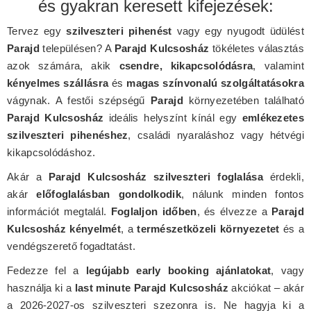
és gyakran keresett kifejezések:
Tervez egy
szilveszteri pihenést
vagy egy nyugodt üdülést
Parajd
településen? A
Parajd Kulcsosház
tökéletes választás
azok számára, akik
csendre, kikapcsolódásra
, valamint
kényelmes szállásra
és
magas színvonalú szolgáltatásokra
vágynak. A festői szépségű
Parajd
környezetében található
Parajd Kulcsosház
ideális helyszínt kínál egy
emlékezetes
szilveszteri pihenéshez
, családi nyaraláshoz vagy hétvégi
kikapcsolódáshoz.
Akár a
Parajd Kulcsosház szilveszteri foglalása
érdekli,
akár
előfoglalásban gondolkodik
, nálunk minden fontos
információt megtalál.
Foglaljon időben
, és élvezze a
Parajd
Kulcsosház kényelmét
, a
természetközeli környezetet
és a
vendégszerető fogadtatást.
Fedezze fel a
legújabb early booking ajánlatokat
, vagy
használja ki a
last minute Parajd Kulcsosház
akciókat – akár
a 2026-2027-os szilveszteri szezonra is. Ne hagyja ki a