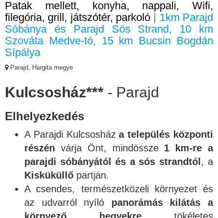
Patak mellett, konyha, nappali, Wifi,
filegória, grill, játszótér, parkoló
| 1km Parajd
Sóbánya és Parajd Sós Strand, 10 km
Szováta Medve-tó, 15 km Bucsin Bogdán
Sípálya
Parajd, Hargita megye
Kulcsosház***
- Parajd
Elhelyezkedés
A Parajdi Kulcsosház
a település központi
részén
várja Önt, mindössze
1 km-re a
parajdi sóbányától és a sós strandtól
, a
Kisküküllő
partján.
A csendes, természetközeli környezet és
az udvarról nyíló
panorámás kilátás a
környező hegyekre
tökéletes