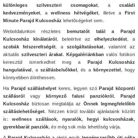
különleges szilveszteri csomagokat
, a
családi
kedvezményeket
, a
wellness hétvégéket
, illetve a
First
Minute Parajd Kulcsosház
lehetőségeket sem.
Weboldalunkon részletes
bemutatót talál a Parajd
Kulcsosház kínálatáról
, beleértve az
elhelyezkedést
, a
szobák felszereltségét
, a
szolgáltatásokat
, valamint az
aktuális
szilveszteri árakat
.
Képgalériánkban
valós fotókon
keresztül ismerkedhet meg a
Parajd Kulcsosház
hangulatával
, a
szállásbelsőkkel
, és a
környezettel
, hogy
könnyebben dönthessen.
Ha
Parajd szálláshelyet
keres, legyen szó
Parajd központi
szállásról
vagy
környező falusi panziókról
,
Parajd
Kulcsosház
biztosan megtalálja az
Önnek legmegfelelőbb
szálláslehetőséget
. Nézzen körül további ajánlataink között
is:
wellness szállások, nyaralók, hegyi kulcsosházak,
gyerekbarát panziók
, és még sok más lehetőség várja.
A
Parajd Kulcsosház
a régió egyik
legnépszerűbb úti célja