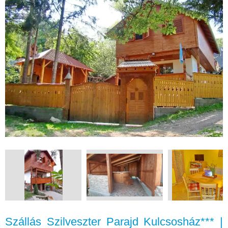
Szállás Szilveszter Parajd Kulcsosház*** |