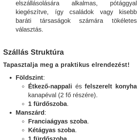
elszállásolására alkalmas, pótággyal
kiegészítve, így családok vagy kisebb
baráti társaságok számára tökéletes
választás.
Szállás Struktúra
Tapasztalja meg a praktikus elrendezést!
Földszint
:
Étkező-nappali
és
felszerelt konyha
kanapéval (2 fő részére).
1 fürdőszoba
.
Manszárd
:
Franciaágyas szoba
.
Kétágyas szoba
.
1 fürdőszoba
.