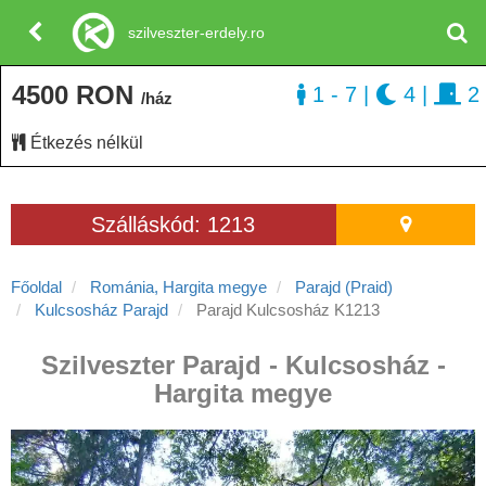
szilveszter-erdely.ro
4500 RON
1 - 7
|
4
|
2
/ház
Étkezés nélkül
Szálláskód: 1213
Főoldal
Románia, Hargita megye
Parajd (Praid)
Kulcsosház Parajd
Parajd Kulcsosház K1213
Szilveszter Parajd - Kulcsosház -
Hargita megye