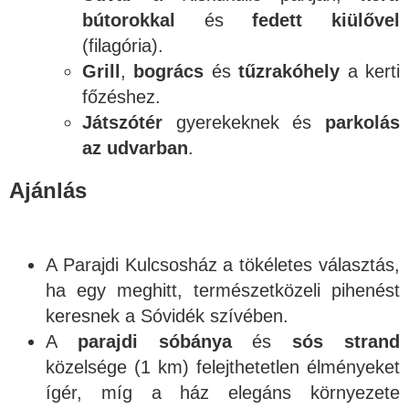
bútorokkal
és
fedett kiülővel
(filagória).
Grill
,
bogrács
és
tűzrakóhely
a kerti
főzéshez.
Játszótér
gyerekeknek és
parkolás
az udvarban
.
Ajánlás
A Parajdi Kulcsosház a tökéletes választás,
ha egy meghitt, természetközeli pihenést
keresnek a Sóvidék szívében.
A
parajdi sóbánya
és
sós strand
közelsége (1 km) felejthetetlen élményeket
ígér, míg a ház elegáns környezete