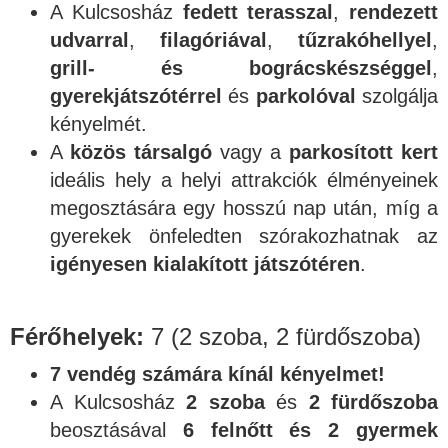
A Kulcsosház
fedett terasszal
,
rendezett
udvarral
,
filagóriával
,
tűzrakóhellyel
,
grill- és bográcskészséggel
,
gyerekjátszótérrel
és
parkolóval
szolgálja
kényelmét.
A
közös társalgó
vagy a
parkosított kert
ideális hely a helyi attrakciók élményeinek
megosztására egy hosszú nap után, míg a
gyerekek önfeledten szórakozhatnak az
igényesen kialakított játszótéren
.
Férőhelyek:
7 (2 szoba, 2 fürdőszoba)
7 vendég számára kínál kényelmet!
A Kulcsosház
2 szoba
és
2 fürdőszoba
beosztásával
6 felnőtt és 2 gyermek