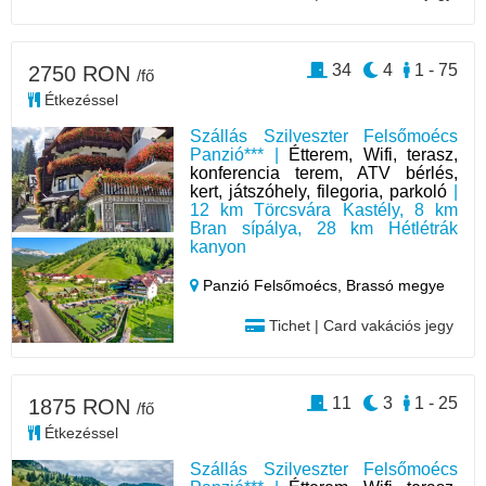
34
4
1 - 75
2750 RON
/fő
Étkezéssel
Szállás Szilveszter Felsőmoécs
Panzió*** |
Étterem, Wifi, terasz,
konferencia terem, ATV bérlés,
kert, játszóhely, filegoria, parkoló
|
12 km Törcsvára Kastély, 8 km
Bran sípálya, 28 km Hétlétrák
kanyon
Panzió Felsőmoécs,
Brassó megye
Tichet | Card vakációs jegy
11
3
1 - 25
1875 RON
/fő
Étkezéssel
Szállás Szilveszter Felsőmoécs