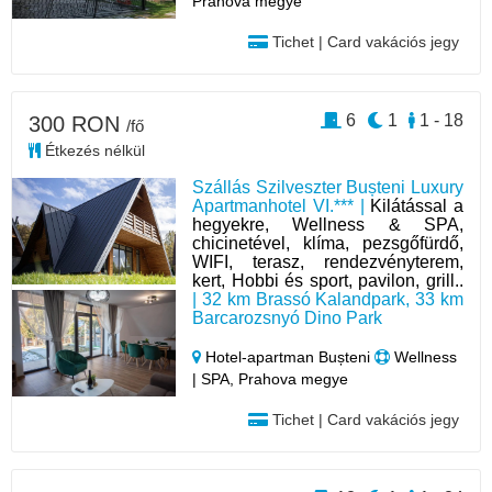
Prahova megye
Tichet | Card vakációs jegy
6
1
1 - 18
300 RON
/fő
Étkezés nélkül
Szállás Szilveszter Bușteni Luxury
Apartmanhotel VI.*** |
Kilátással a
hegyekre, Wellness & SPA,
chicinetével, klíma, pezsgőfürdő,
WIFI, terasz, rendezvényterem,
kert, Hobbi és sport, pavilon, grill..
| 32 km Brassó Kalandpark, 33 km
Barcarozsnyó Dino Park
Hotel‑apartman Bușteni
Wellness
| SPA, Prahova megye
Tichet | Card vakációs jegy