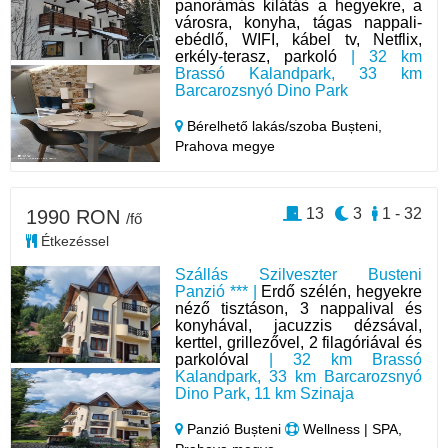
panorámás kilátás a hegyekre, a
városra, konyha, tágas nappali-
ebédlő, WIFI, kábel tv, Netflix,
erkély-terasz, parkoló
| 32 km
Brassó Kalandpark, 33 km
Barcarozsnyó Dino Park
Bérelhető lakás/szoba Bușteni,
Prahova megye
13
3
1 - 32
1990 RON
/fő
Étkezéssel
Szállás Szilveszter Busteni
Panzió *** |
Erdő szélén, hegyekre
néző tisztáson, 3 nappalival és
konyhával, jacuzzis dézsával,
kerttel, grillezővel, 2 filagóriával és
parkolóval
| 32 km Brassó
Kalandpark, 33 km Barcarozsnyó
Dino Park, 11 km Szinaja
Panzió Bușteni
Wellness | SPA,