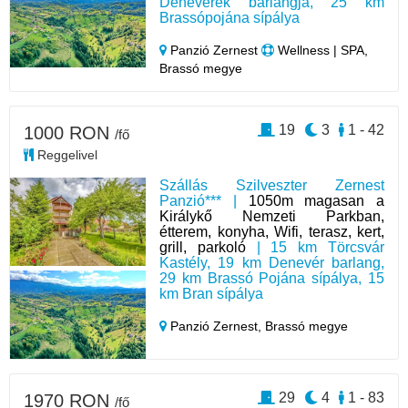
Denevérek barlangja, 25 km
Brassópojána sípálya
Panzió Zernest
Wellness | SPA,
Brassó megye
19
3
1 - 42
1000 RON
/fő
Reggelivel
Szállás Szilveszter Zernest
Panzió*** |
1050m magasan a
Királykő Nemzeti Parkban,
étterem, konyha, Wifi, terasz, kert,
grill, parkoló
| 15 km Törcsvár
Kastély, 19 km Denevér barlang,
29 km Brassó Pojána sípálya, 15
km Bran sípálya
Panzió Zernest,
Brassó megye
29
4
1 - 83
1970 RON
/fő