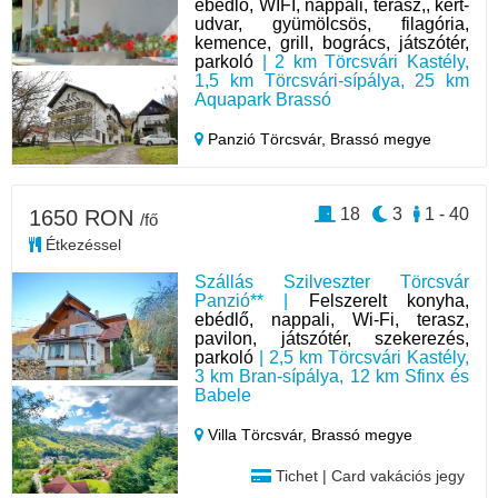
ebédlő, WIFI, nappali, terasz,, kert-
udvar, gyümölcsös, filagória,
kemence, grill, bogrács, játszótér,
parkoló
| 2 km Törcsvári Kastély,
1,5 km Törcsvári-sípálya, 25 km
Aquapark Brassó
Panzió Törcsvár,
Brassó megye
18
3
1 - 40
1650 RON
/fő
Étkezéssel
Szállás Szilveszter Törcsvár
Panzió** |
Felszerelt konyha,
ebédlő, nappali, Wi-Fi, terasz,
pavilon, játszótér, szekerezés,
parkoló
| 2,5 km Törcsvári Kastély,
3 km Bran-sípálya, 12 km Sfinx és
Babele
Villa Törcsvár,
Brassó megye
Tichet | Card vakációs jegy