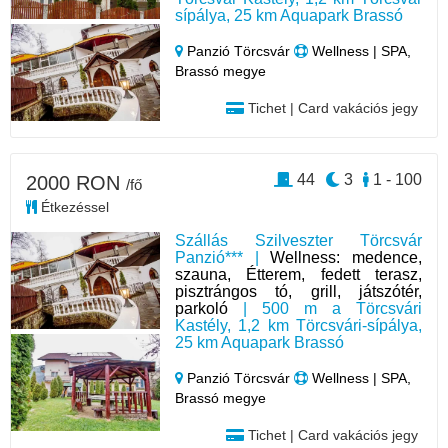
sípálya, 25 km Aquapark Brassó
Panzió Törcsvár
Wellness | SPA,
Brassó megye
Tichet | Card vakációs jegy
44
3
1 - 100
2000 RON
/fő
Étkezéssel
Szállás Szilveszter Törcsvár
Panzió*** |
Wellness: medence,
szauna, Étterem, fedett terasz,
pisztrángos tó, grill, játszótér,
parkoló
| 500 m a Törcsvári
Kastély, 1,2 km Törcsvári-sípálya,
25 km Aquapark Brassó
Panzió Törcsvár
Wellness | SPA,
Brassó megye
Tichet | Card vakációs jegy