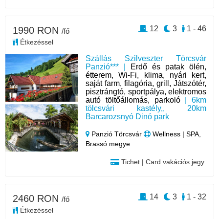
12
3
1 - 46
1990 RON
/fő
Étkezéssel
Szállás Szilveszter Törcsvár
Panzió*** |
Erdő és patak ölén,
étterem, Wi-Fi, klima, nyári kert,
saját farm, filagória, grill, Játszótér,
pisztrángtó, sportpálya, elektromos
autó töltőállomás, parkoló
| 6km
tölcsvári kastély,, 20km
Barcarozsnyó Dinó park
Panzió Törcsvár
Wellness | SPA,
Brassó megye
Tichet | Card vakációs jegy
14
3
1 - 32
2460 RON
/fő
Étkezéssel