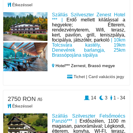
Étkezéssel
Szállás Szilveszter Zenest Hotel
*** |
Erdő mellett kilátással a
hegyekre; Étterem,
rendezvényterem, Wifi, terasz,
kert, pavilon, grill, teniszpálya,
focipálya, játszótér, parkoló
| 10km
Tolcsvára kastély, 19km
Denevérek barlangja, 25km
Brassópojána sípálya
Hotel*** Zernest,
Brassó megye
Tichet | Card vakációs jegy
14
3
1 - 34
2750 RON
/fő
Étkezéssel
Szállás Szilveszter Felsőmoécs
Panzió*** |
Erdőszélen, 1100 m
magasan, panorámával; Légkondi,
étterem, konyha, WI-FI, terasz,