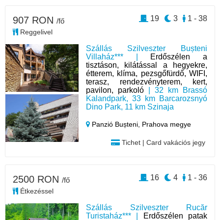
19
3
1 - 38
907 RON
/fő
Reggelivel
Szállás Szilveszter Bușteni
Villaház*** |
Erdőszélen a
tisztáson, kilátással a hegyekre,
étterem, klíma, pezsgőfürdő, WIFI,
terasz, rendezvényterem, kert,
pavilon, parkoló
| 32 km Brassó
Kalandpark, 33 km Barcarozsnyó
Dino Park, 11 km Szinaja
Panzió Bușteni,
Prahova megye
Tichet | Card vakációs jegy
16
4
1 - 36
2500 RON
/fő
Étkezéssel
Szállás Szilveszter Rucăr
Turistaház*** |
Erdőszélen patak