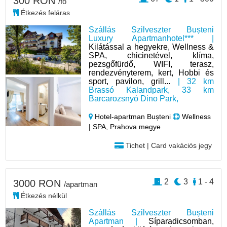
300 RON
/fő
Étkezés feláras
Szállás Szilveszter Bușteni
Luxury Apartmanhotel*** |
Kilátással a hegyekre, Wellness &
SPA, chicinetével, klíma,
pezsgőfürdő, WIFI, terasz,
rendezvényterem, kert, Hobbi és
sport, pavilon, grill...
| 32 km
Brassó Kalandpark, 33 km
Barcarozsnyó Dino Park,
Hotel‑apartman Bușteni
Wellness
| SPA, Prahova megye
Tichet | Card vakációs jegy
2
3
1 - 4
3000 RON
/apartman
Étkezés nélkül
Szállás Szilveszter Bușteni
Apartman |
Síparadicsomban,