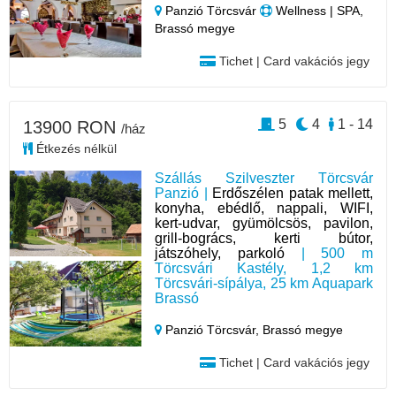
Panzió Törcsvár
Wellness | SPA,
Brassó megye
Tichet | Card vakációs jegy
5
4
1 - 14
13900 RON
/ház
Étkezés nélkül
Szállás Szilveszter Törcsvár
Panzió |
Erdőszélen patak mellett,
konyha, ebédlő, nappali, WIFI,
kert-udvar, gyümölcsös, pavilon,
grill-bogrács, kerti bútor,
játszóhely, parkoló
| 500 m
Törcsvári Kastély, 1,2 km
Törcsvári-sípálya, 25 km Aquapark
Brassó
Panzió Törcsvár,
Brassó megye
Tichet | Card vakációs jegy