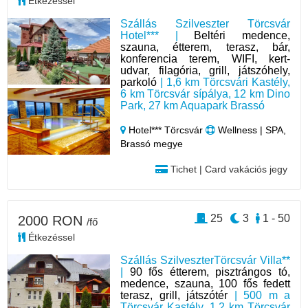
Étkezéssel
Szállás Szilveszter Törcsvár
Hotel*** |
Beltéri medence,
szauna, étterem, terasz, bár,
konferencia terem, WIFI, kert-
udvar, filagória, grill, játszóhely,
parkoló
| 1,6 km Törcsvári Kastély,
6 km Törcsvár sípálya, 12 km Dino
Park, 27 km Aquapark Brassó
Hotel*** Törcsvár
Wellness | SPA,
Brassó megye
Tichet | Card vakációs jegy
25
3
1 - 50
2000 RON
/fő
Étkezéssel
Szállás SzilveszterTörcsvár Villa**
|
90 fős étterem, pisztrángos tó,
medence, szauna, 100 fős fedett
terasz, grill, játszótér
| 500 m a
Törcsvár Kastély, 1,2 km Törcsvár