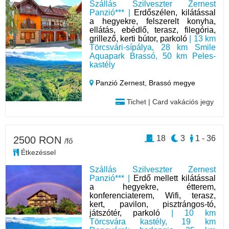
Szállás Szilveszter Zernest
Panzió*** |
Erdőszélen, kilátással
a hegyekre, felszerelt konyha,
ellátás, ebédlő, terasz, filegória,
grillező, kerti bútor, parkoló
| 13 km
Törcsvári-sípálya, 28 km Smile
Aquapark Brassó, 50 km Peles-
kastély
Panzió Zernest,
Brassó megye
Tichet | Card vakációs jegy
18
3
1 - 36
2500 RON
/fő
Étkezéssel
Szállás Szilveszter Zernest
Panzió*** |
Erdő mellett kilátással
a hegyekre, étterem,
konferenciaterem, Wifi, terasz,
kert, pavilon, pisztrángos-tó,
játszótér, parkoló
| 10 km
Törcsvára kastély, 19 km