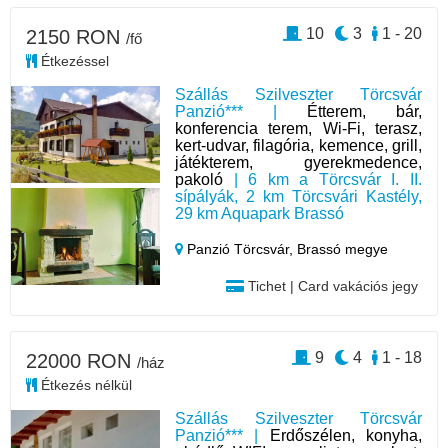
10
3
1 - 20
2150 RON
/fő
Étkezéssel
Szállás Szilveszter Törcsvár
Panzió*** |
Étterem, bár,
konferencia terem, Wi-Fi, terasz,
kert-udvar, filagória, kemence, grill,
játékterem, gyerekmedence,
pakoló
| 6 km a Törcsvár I. II.
sípályák, 2 km Törcsvári Kastély,
29 km Aquapark Brassó
Panzió Törcsvár,
Brassó megye
Tichet | Card vakációs jegy
9
4
1 - 18
22000 RON
/ház
Étkezés nélkül
Szállás Szilveszter Törcsvár
Panzió*** |
Erdőszélen, konyha,