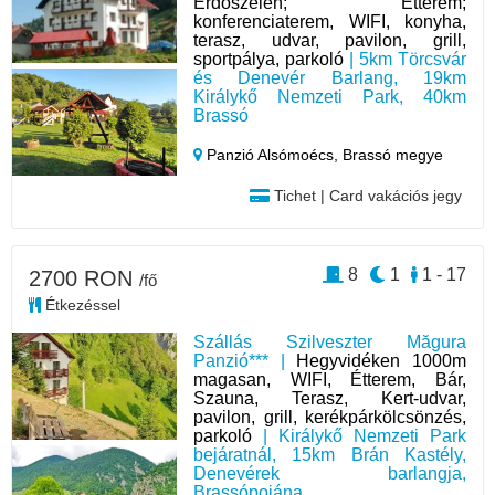
Erdőszélen; Étterem;
konferenciaterem, WIFI, konyha,
terasz, udvar, pavilon, grill,
sportpálya, parkoló
| 5km Törcsvár
és Denevér Barlang, 19km
Királykő Nemzeti Park, 40km
Brassó
Panzió Alsómoécs,
Brassó megye
Tichet | Card vakációs jegy
8
1
1 - 17
2700 RON
/fő
Étkezéssel
Szállás Szilveszter Măgura
Panzió*** |
Hegyvidéken 1000m
magasan, WIFI, Étterem, Bár,
Szauna, Terasz, Kert-udvar,
pavilon, grill, kerékpárkölcsönzés,
parkoló
| Királykő Nemzeti Park
bejáratnál, 15km Brán Kastély,
Denevérek barlangja,
Brassópojána