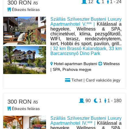
12
1
1 - 24
300 RON
/fő
Étkezés feláras
Szállás Szilveszter Bușteni Luxury
Apartmanhotel V.*** |
Kilátással a
hegyekre, Wellness & SPA,
chicinetével, klíma, pezsgőfürdő,
WIFI, terasz, rendezvényterem,
kert, Hobbi és sport, pavilon, grill..
| 32 km Brassó Kalandpark, 33 km
Barcarozsnyó Dino Park
Hotel‑apartman Bușteni
Wellness
| SPA, Prahova megye
Tichet | Card vakációs jegy
90
1
1 - 180
300 RON
/fő
Étkezés feláras
Szállás Szilveszter Bușteni Luxury
Apartmanhotel IV.*** |
Kilátással a
hegyekre, Wellness & SPA,