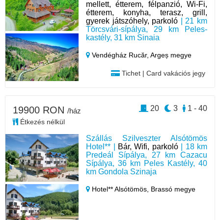
mellett, étterem, félpanzió, Wi-Fi,
étterem, konyha, terasz, grill,
gyerek játszóhely, parkoló
| 21 km
Törcsvári-sípálya, 29 km Peles-
kastély, 31 km Sinaia
Vendégház Rucăr,
Argeș megye
Tichet | Card vakációs jegy
20
3
1 - 40
19900 RON
/ház
Étkezés nélkül
Szállás Szilveszter Alsótömös
Hotel** |
Bár, Wifi, parkoló
| 18 km
Predeál Sípálya, 27 km Cazacu
Sípálya, 36 km Peles Kastély, 40
km Gondola Szinaja
Hotel** Alsótömös,
Brassó megye