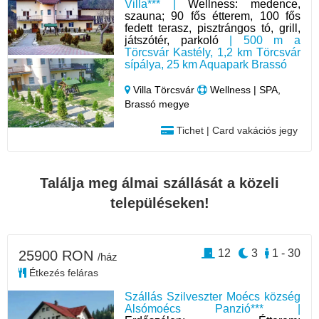
Villa*** |
Wellness: medence,
szauna; 90 fős étterem, 100 fős
fedett terasz, pisztrángos tó, grill,
játszótér, parkoló
| 500 m a
Törcsvár Kastély, 1,2 km Törcsvár
sípálya, 25 km Aquapark Brassó
Villa Törcsvár
Wellness | SPA,
Brassó megye
Tichet | Card vakációs jegy
Találja meg álmai szállását a közeli
településeken!
12
3
1 - 30
25900 RON
/ház
Étkezés feláras
Szállás Szilveszter Moécs község
Alsómoécs Panzió*** |