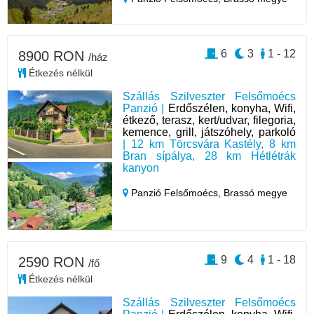
6
3
1 - 12
8900 RON
/ház
Étkezés nélkül
Szállás Szilveszter Felsőmoécs
Panzió |
Erdőszélen, konyha, Wifi,
étkező, terasz, kert/udvar, filegoria,
kemence, grill, játszóhely, parkoló
| 12 km Törcsvára Kastély, 8 km
Bran sípálya, 28 km Hétlétrák
kanyon
Panzió Felsőmoécs,
Brassó megye
9
4
1 - 18
2590 RON
/fő
Étkezés nélkül
Szállás Szilveszter Felsőmoécs