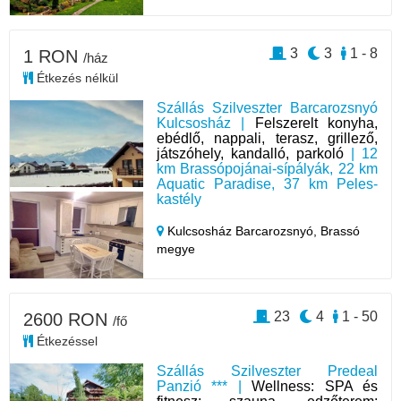
3
3
1 - 8
1 RON
/ház
Étkezés nélkül
Szállás Szilveszter Barcarozsnyó
Kulcsosház |
Felszerelt konyha,
ebédlő, nappali, terasz, grillező,
játszóhely, kandalló, parkoló
| 12
km Brassópojánai-sípályák, 22 km
Aquatic Paradise, 37 km Peles-
kastély
Kulcsosház Barcarozsnyó,
Brassó
megye
23
4
1 - 50
2600 RON
/fő
Étkezéssel
Szállás Szilveszter Predeal
Panzió *** |
Wellness: SPA és