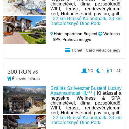
chicinetével, klíma, pezsgőfürdő,
WIFI, terasz, rendezvényterem,
kert, Hobbi és sport, pavilon, grill..
| 32 km Brassó Kalandpark, 33 km
Barcarozsnyó Dino Park
Hotel‑apartman Bușteni
Wellness
| SPA, Prahova megye
Tichet | Card vakációs jegy
20
1
1 - 40
300 RON
/fő
Étkezés feláras
Szállás Szilveszter Bușteni Luxury
Apartmanhotel III.*** |
Kilátással a
hegyekre, Wellness & SPA,
chicinetével, klíma, pezsgőfürdő,
WIFI, terasz, rendezvényterem,
kert, Hobbi és sport, pavilon, grill..
| 32 km Brassó Kalandpark, 33 km
Barcarozsnyó Dino Park