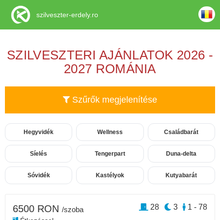
szilveszter-erdely.ro
SZILVESZTERI AJÁNLATOK 2026 -
2027 ROMÁNIA
Szűrők megjelenítése
Hegyvidék
Wellness
Családbarát
Síelés
Tengerpart
Duna-delta
Sóvidék
Kastélyok
Kutyabarát
28
3
1 - 78
6500 RON
/szoba