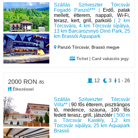
Szállás Szilveszter Törcsvár
Fogadó Panzió*** |
Erdő, patak
mellett, étterem, nappali, Wi-Fi,
terasz, kert, grill, parkoló
| 2 km
Törcsvára, 4 km Törcsvár sípálya,
13 km Barcarozsnyó Dinó Park, 25
km Brassói Aquapark
Panzió Törcsvár,
Brassó megye
Tichet | Card vakációs jegy
12
3
1 - 26
2000 RON
/fő
Étkezéssel
Szállás Szilveszter Törcsvár
Villa** |
90 fős étterem, pisztrángos
tó, medence, szauna, 100 fős
fedett terasz, grill, játszótér
| 500 m
a Törcsvár Kastély, 1,2 km
Törcsvár sípálya, 25 km Aquapark
Brassó