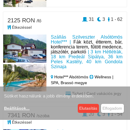
31
3
1 - 62
2125 RON
/fő
Étkezéssel
Szállás Szilveszter Alsótömös
Hotel*** |
Fák közt, étterem, bár,
konferencia terem, fűtött medence,
játszótér, parkoló
| 3 km Hétlétrák,
18 km Predeál Sípálya, 36 km
Peles Kastély, 40 km Gondola
Szinaja
Hotel*** Alsótömös
Wellness |
SPA, Brassó megye
Tichet | Card vakációs jegy
Sütiket használunk a jobb élmény érdekében.
Beállítások
...
Elutasítás
Elfogadom
20
3
1 - 54
7341 RON
/szoba
Étkezéssel