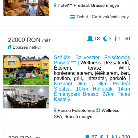
Hotel*** Predeál,
Brassó megye
Tichet | Card vakációs jegy
18
3
1 - 60
22000 RON
/ház
Étkezés nélkül
Szállás Szilveszter Felsőtömös
Panzió *** |
Wellness: Dézsafürdő,
Étterem, terasz, WIFI,
konferenciaterem, jétékterem, kert,
pavilon, grill,, játszótér, parkoló
|
Központ 3km , 8km Predeál
Sípálya, 10km Hétlétrák, 14km
Élménypark Brassó, 27km Peles
Kastély
Panzió Felsőtömös
Wellness |
SPA, Brassó megye
67
1
1 - 300