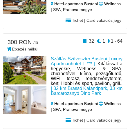
Hotel‑apartman Bușteni
Wellness
| SPA, Prahova megye
Tichet | Card vakációs jegy
32
1
1 - 64
300 RON
/fő
Étkezés nélkül
Szállás Szilveszter Bușteni Luxury
Apartmanhotel II.*** |
Kilátással a
hegyekre, Wellness & SPA,
chicinetével, klíma, pezsgőfürdő,
WIFI, terasz, rendezvényterem,
kert, Hobbi és sport, pavilon, grill..
| 32 km Brassó Kalandpark, 33 km
Barcarozsnyó Dino Park
Hotel‑apartman Bușteni
Wellness
| SPA, Prahova megye
Tichet | Card vakációs jegy