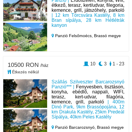
Panzió |
Erdőszélen, konyha, Wifi,
étkező, terasz, kert/udvar, filegoria,
kemence, grill, játszóhely, parkoló
| 12 km Törcsvára Kastély, 8 km
Bran sípálya, 28 km Hétlétrák
kanyon
Panzió Felsőmoécs,
Brassó megye
10
3
1 - 23
10500 RON
/ház
Étkezés nélkül
Szállás Szilveszter Barcarozsnyó
Panzió*** |
Fenyvesben, tisztáson,
konyha, ebédlő, nappali, WIFI,
terasz, kert-udvar, filagória,
kemence, grill, parkoló
| 400m
Dinó Park, 9km Brassópojána, 12
km Drakula Kastély, 25km Predeál
Sípálya, 40km Peles Kastély
Panzió Barcarozsnyó,
Brassó megye