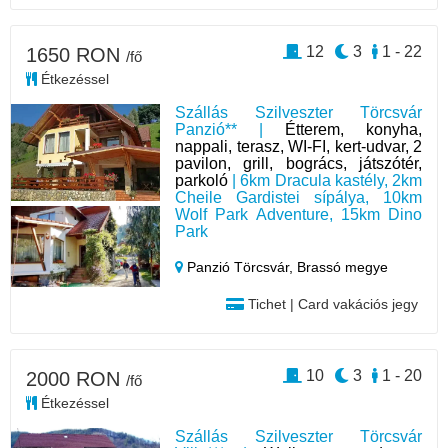
12
3
1 - 22
1650 RON
/fő
Étkezéssel
Szállás Szilveszter Törcsvár
Panzió** |
Étterem, konyha,
nappali, terasz, WI-FI, kert-udvar, 2
pavilon, grill, bogrács, játszótér,
parkoló
| 6km Dracula kastély, 2km
Cheile Gardistei sípálya, 10km
Wolf Park Adventure, 15km Dino
Park
Panzió Törcsvár,
Brassó megye
Tichet | Card vakációs jegy
10
3
1 - 20
2000 RON
/fő
Étkezéssel
Szállás Szilveszter Törcsvár