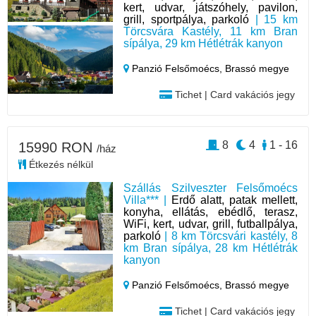
kert, udvar, játszóhely, pavilon,
grill, sportpálya, parkoló
| 15 km
Törcsvára Kastély, 11 km Bran
sípálya, 29 km Hétlétrák kanyon
Panzió Felsőmoécs,
Brassó megye
Tichet | Card vakációs jegy
8
4
1 - 16
15990 RON
/ház
Étkezés nélkül
Szállás Szilveszter Felsőmoécs
Villa*** |
Erdő alatt, patak mellett,
konyha, ellátás, ebédlő, terasz,
WiFi, kert, udvar, grill, futballpálya,
parkoló
| 8 km Törcsvári kastély, 8
km Bran sípálya, 28 km Hétlétrák
kanyon
Panzió Felsőmoécs,
Brassó megye
Tichet | Card vakációs jegy