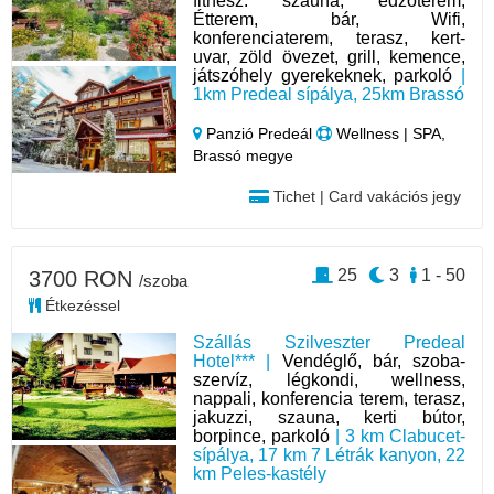
fitnesz: szauna, edzőterem;
Étterem, bár, Wifi,
konferenciaterem, terasz, kert-
uvar, zöld övezet, grill, kemence,
játszóhely gyerekeknek, parkoló
|
1km Predeal sípálya, 25km Brassó
Panzió Predeál
Wellness | SPA,
Brassó megye
Tichet | Card vakációs jegy
25
3
1 - 50
3700 RON
/szoba
Étkezéssel
Szállás Szilveszter Predeal
Hotel*** |
Vendéglő, bár, szoba-
szervíz, légkondi, wellness,
nappali, konferencia terem, terasz,
jakuzzi, szauna, kerti bútor,
borpince, parkoló
| 3 km Clabucet-
sípálya, 17 km 7 Létrák kanyon, 22
km Peles-kastély