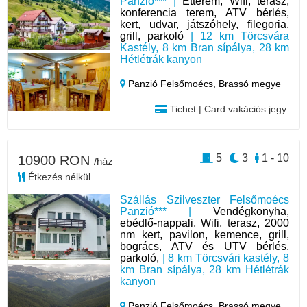
Panzió*** |
Étterem, Wifi, terasz,
konferencia terem, ATV bérlés,
kert, udvar, játszóhely, filegoria,
grill, parkoló
| 12 km Törcsvára
Kastély, 8 km Bran sípálya, 28 km
Hétlétrák kanyon
Panzió Felsőmoécs,
Brassó megye
Tichet | Card vakációs jegy
5
3
1 - 10
10900 RON
/ház
Étkezés nélkül
Szállás Szilveszter Felsőmoécs
Panzió*** |
Vendégkonyha,
ebédlő-nappali, Wifi, terasz, 2000
nm kert, pavilon, kemence, grill,
bogrács, ATV és UTV bérlés,
parkoló,
| 8 km Törcsvári kastély, 8
km Bran sípálya, 28 km Hétlétrák
kanyon
Panzió Felsőmoécs,
Brassó megye