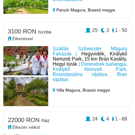
Panzió Magura,
Brassó megye
25
3
1 - 50
3100 RON
/szoba
Étkezéssel
Szállás Szilveszter Măgura
Faházak |
Hegyvidék, Királykő
Nemzeti Park, 15 km Brán Kastély,
Hegyi túrák
| Denevérek barlangja,
Királykő Nemzeti Park,
Brassópojána sípálya, Bran
sípálya
Villa Magura,
Brassó megye
24
4
1 - 68
22000 RON
/ház
Étkezés nélkül