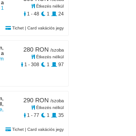
 a
Étkezés nélkül
 1
1 - 48
1
24
Tichet | Card vakációs jegy
m,
280 RON
/szoba
 a
Étkezés nélkül
km
1 - 308
1
97
m,
290 RON
/szoba
l,
Étkezés nélkül
e,
1 - 77
1
35
Tichet | Card vakációs jegy