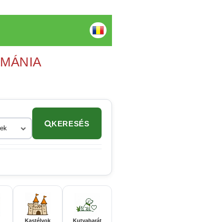
OMÁNIA
KERESÉS
rek
Kastélyok
Kutyabarát