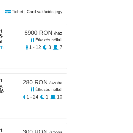
Tichet | Card vakációs jegy
ti
6900 RON
/ház
ő-
Étkezés nélkül
ll
km
1 - 12
3
7
ti
280 RON
/szoba
y,
Étkezés nélkül
ló
1 - 24
1
10
ti
300 RON
/szoba