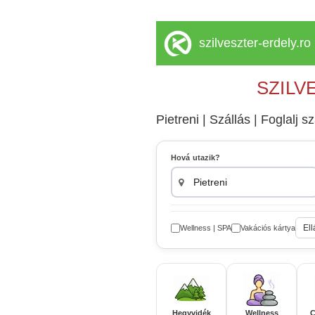
szilveszter-erdely.ro
SZILV
Pietreni | Szállás | Foglalj s
Hová utazik?
Ell
Wellness | SPA
Vakációs kártya
Hegyvidék
Wellness
C