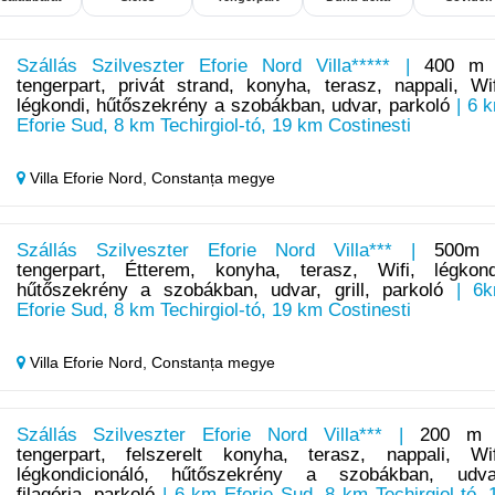
Szállás Szilveszter Eforie Nord Villa***** |
400 m
tengerpart, privát strand, konyha, terasz, nappali, Wif
légkondi, hűtőszekrény a szobákban, udvar, parkoló
| 6 
Eforie Sud, 8 km Techirgiol-tó, 19 km Costinesti
Villa Eforie Nord,
Constanța megye
Szállás Szilveszter Eforie Nord Villa*** |
500m
tengerpart, Étterem, konyha, terasz, Wifi, légkond
hűtőszekrény a szobákban, udvar, grill, parkoló
| 6
Eforie Sud, 8 km Techirgiol-tó, 19 km Costinesti
Villa Eforie Nord,
Constanța megye
Szállás Szilveszter Eforie Nord Villa*** |
200 m
tengerpart, felszerelt konyha, terasz, nappali, Wif
légkondicionáló, hűtőszekrény a szobákban, udva
filagória, parkoló
| 6 km Eforie Sud, 8 km Techirgiol-tó, 