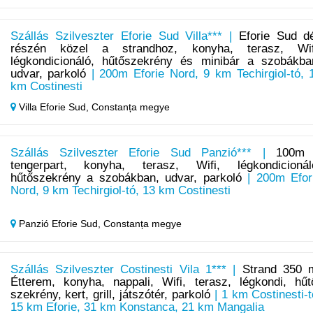
Szállás Szilveszter Eforie Sud Villa*** |
Eforie Sud dé
részén közel a strandhoz, konyha, terasz, Wif
légkondicionáló, hűtőszekrény és minibár a szobákba
udvar, parkoló
| 200m Eforie Nord, 9 km Techirgiol-tó, 
km Costinesti
Villa Eforie Sud,
Constanța megye
Szállás Szilveszter Eforie Sud Panzió*** |
100m
tengerpart, konyha, terasz, Wifi, légkondicionál
hűtőszekrény a szobákban, udvar, parkoló
| 200m Efor
Nord, 9 km Techirgiol-tó, 13 km Costinesti
Panzió Eforie Sud,
Constanța megye
Szállás Szilveszter Costinesti Vila 1*** |
Strand 350 
Étterem, konyha, nappali, Wifi, terasz, légkondi, hűt
szekrény, kert, grill, játszótér, parkoló
| 1 km Costinesti-t
15 km Eforie, 31 km Konstanca, 21 km Mangalia