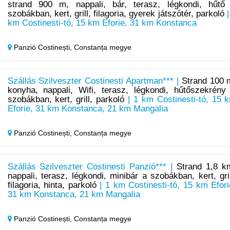
strand 900 m, nappali, bár, terasz, légkondi, hűtő
szobákban, kert, grill, filagoria, gyerek játszótér, parkoló
|
km Costinesti-tó, 15 km Eforie, 31 km Konstanca
Panzió Costinești,
Constanța megye
Szállás Szilveszter Costinesti Apartman*** |
Strand 100 
konyha, nappali, Wifi, terasz, légkondi, hűtőszekrény
szobákban, kert, grill, parkoló
| 1 km Costinesti-tó, 15 
Eforie, 31 km Konstanca, 21 km Mangalia
Panzió Costinești,
Constanța megye
Szállás Szilveszter Costinesti Panzió*** |
Strand 1,8 k
nappali, terasz, légkondi, minibár a szobákban, kert, gril
filagoria, hinta, parkoló
| 1 km Costinesti-tó, 15 km Efori
31 km Konstanca, 21 km Mangalia
Panzió Costinești,
Constanța megye