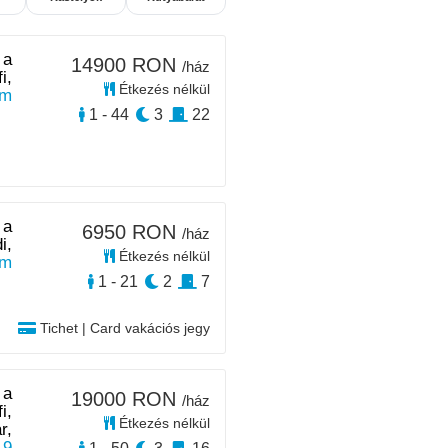
 a
14900 RON
/ház
i,
Étkezés nélkül
km
1 - 44
3
22
 a
6950 RON
/ház
i,
Étkezés nélkül
km
1 - 21
2
7
Tichet | Card vakációs jegy
 a
19000 RON
/ház
i,
Étkezés nélkül
r,
19