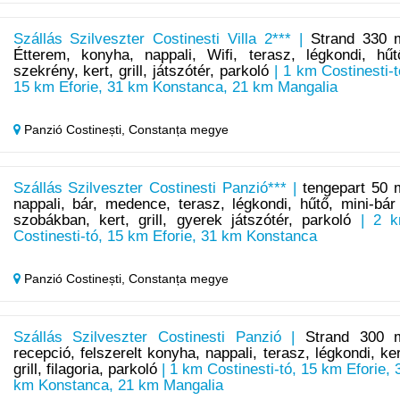
Szállás Szilveszter Costinesti Villa 2*** |
Strand 330 
Étterem, konyha, nappali, Wifi, terasz, légkondi, hűt
szekrény, kert, grill, játszótér, parkoló
| 1 km Costinesti-t
15 km Eforie, 31 km Konstanca, 21 km Mangalia
Panzió Costinești,
Constanța megye
Szállás Szilveszter Costinesti Panzió*** |
tengepart 50 
nappali, bár, medence, terasz, légkondi, hűtő, mini-bár
szobákban, kert, grill, gyerek játszótér, parkoló
| 2 
Costinesti-tó, 15 km Eforie, 31 km Konstanca
Panzió Costinești,
Constanța megye
Szállás Szilveszter Costinesti Panzió |
Strand 300 
recepció, felszerelt konyha, nappali, terasz, légkondi, ker
grill, filagoria, parkoló
| 1 km Costinesti-tó, 15 km Eforie, 
km Konstanca, 21 km Mangalia