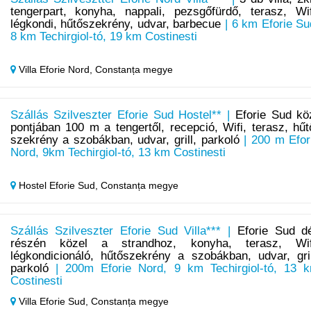
tengerpart, konyha, nappali, pezsgőfürdő, terasz, Wif
légkondi, hűtőszekrény, udvar, barbecue
| 6 km Eforie Su
8 km Techirgiol-tó, 19 km Costinesti
Villa Eforie Nord,
Constanța megye
Szállás Szilveszter Eforie Sud Hostel** |
Eforie Sud kö
pontjában 100 m a tengertől, recepció, Wifi, terasz, hűt
szekrény a szobákban, udvar, grill, parkoló
| 200 m Efor
Nord, 9km Techirgiol-tó, 13 km Costinesti
Hostel Eforie Sud,
Constanța megye
Szállás Szilveszter Eforie Sud Villa*** |
Eforie Sud dé
részén közel a strandhoz, konyha, terasz, Wif
légkondicionáló, hűtőszekrény a szobákban, udvar, gril
parkoló
| 200m Eforie Nord, 9 km Techirgiol-tó, 13 
Costinesti
Villa Eforie Sud,
Constanța megye