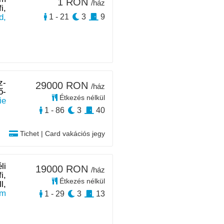
1 RON
/ház
i,
d,
1 - 21
3
9
z-
29000 RON
/ház
ő-
Étkezés nélkül
ie
1 - 86
3
40
Tichet | Card vakációs jegy
li
19000 RON
/ház
i,
Étkezés nélkül
l,
km
1 - 29
3
13