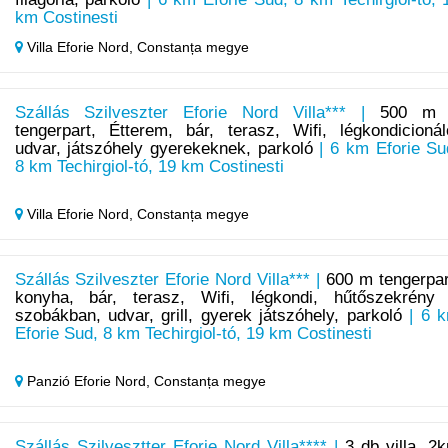
km Costinesti
Villa Eforie Nord,
Constanța megye
Szállás Szilveszter Eforie Nord Villa*** |
500 m
tengerpart, Étterem, bár, terasz, Wifi, légkondicionál
udvar, játszóhely gyerekeknek, parkoló
| 6 km Eforie Su
8 km Techirgiol-tó, 19 km Costinesti
Villa Eforie Nord,
Constanța megye
Szállás Szilveszter Eforie Nord Villa*** |
600 m tengerpar
konyha, bár, terasz, Wifi, légkondi, hűtőszekrény
szobákban, udvar, grill, gyerek játszóhely, parkoló
| 6 
Eforie Sud, 8 km Techirgiol-tó, 19 km Costinesti
Panzió Eforie Nord,
Constanța megye
Szállás Szilvesztter Eforie Nord Villa**** |
3 db villa, 2