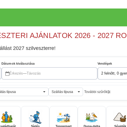
ESZTERI AJÁNLATOK 2026 - 2027 R
zállást 2027 szilveszterre!
Dátumok kiválasztása
Vendégek
Érkezés
—
Távozás
2 felnőtt, 0 gye
átás típusa
Szállás típusa
További szűrők
saládbarát
Síelés
Tengerpart
Duna-delta
Sóvidék