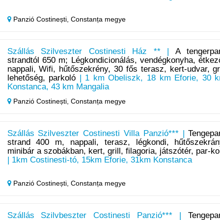
Panzió Costinești,
Constanța megye
Szállás Szilveszter Costinesti Ház ** |
A tengerpar
strandtól 650 m; Légkondicionálás, vendégkonyha, étkez
nappali, Wifi, hűtőszekrény, 30 fős terasz, kert-udvar, gri
lehetőség, parkoló
| 1 km Obeliszk, 18 km Eforie, 30 
Konstanca, 43 km Mangalia
Panzió Costinești,
Constanța megye
Szállás Szilveszter Costinesti Villa Panzió*** |
Tengepar
strand 400 m, nappali, terasz, légkondi, hűtőszekrán
minibár a szobákban, kert, grill, filagoria, játszótér, par-ko
| 1km Costinesti-tó, 15km Eforie, 31km Konstanca
Panzió Costinești,
Constanța megye
Szállás Szilvbeszter Costinesti Panzió*** |
Tengepar