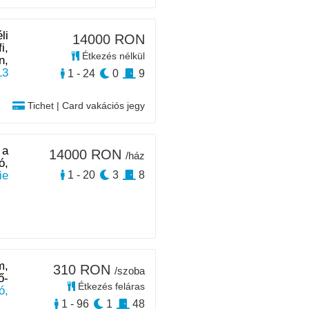
li
14000 RON
i,
Étkezés nélkül
n,
13
1 - 24
0
9
Tichet | Card vakációs jegy
 a
14000 RON
/ház
ó,
ie
1 - 20
3
8
m,
310 RON
/szoba
ő-
Étkezés feláras
ó,
1 - 96
1
48