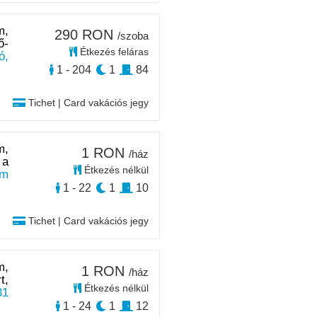
m,
290 RON
/szoba
ő-
Étkezés feláras
ó,
1 - 204
1
84
Tichet | Card vakációs jegy
m,
1 RON
/ház
 a
Étkezés nélkül
km
1 - 22
1
10
Tichet | Card vakációs jegy
m,
1 RON
/ház
t,
Étkezés nélkül
31
1 - 24
1
12