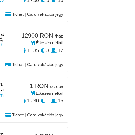
1 - 50
3
16
Tichet | Card vakációs jegy
 a
12900 RON
/ház
ó,
Étkezés nélkül
d,
1 - 35
3
17
Tichet | Card vakációs jegy
t,
1 RON
/szoba
 a
Étkezés nélkül
km
1 - 30
1
15
Tichet | Card vakációs jegy
km