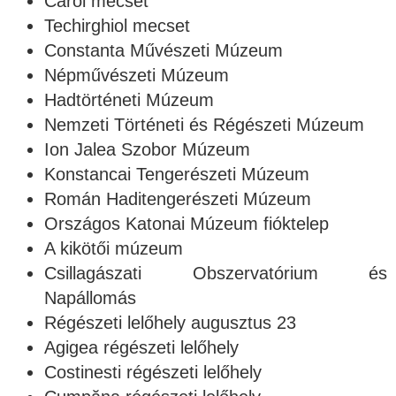
Carol mecset
Techirghiol mecset
Constanta Művészeti Múzeum
Népművészeti Múzeum
Hadtörténeti Múzeum
Nemzeti Történeti és Régészeti Múzeum
Ion Jalea Szobor Múzeum
Konstancai Tengerészeti Múzeum
Román Haditengerészeti Múzeum
Országos Katonai Múzeum fióktelep
A kikötői múzeum
Csillagászati Obszervatórium és
Napállomás
Régészeti lelőhely augusztus 23
Agigea régészeti lelőhely
Costinesti régészeti lelőhely