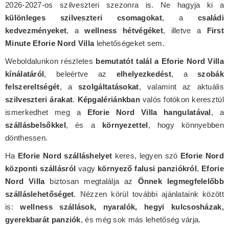
2026-2027-os szilveszteri szezonra is. Ne hagyja ki a
különleges szilveszteri csomagokat
, a
családi
kedvezményeket
, a
wellness hétvégéket
, illetve a
First
Minute Eforie Nord Villa
lehetőségeket sem.
Weboldalunkon részletes
bemutatót talál a Eforie Nord Villa
kínálatáról
, beleértve az
elhelyezkedést
, a
szobák
felszereltségét
, a
szolgáltatásokat
, valamint az aktuális
szilveszteri árakat
.
Képgalériánkban
valós fotókon keresztül
ismerkedhet meg a
Eforie Nord Villa hangulatával
, a
szállásbelsőkkel
, és a
környezettel
, hogy könnyebben
dönthessen.
Ha
Eforie Nord szálláshelyet
keres, legyen szó
Eforie Nord
központi szállásról
vagy
környező falusi panziókról
,
Eforie
Nord Villa
biztosan megtalálja az
Önnek legmegfelelőbb
szálláslehetőséget
. Nézzen körül további ajánlataink között
is:
wellness szállások, nyaralók, hegyi kulcsosházak,
gyerekbarát panziók
, és még sok más lehetőség várja.