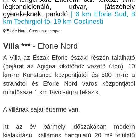
légkondicionáló, udvar, játszóhely
gyerekeknek, parkoló
| 6 km Eforie Sud, 8
km Techirgiol-tó, 19 km Costinesti
Eforie Nord, Constanța megye
Villa ***
- Eforie Nord
A Villa az Észak Eforie északi részén található
(bejárat az Agigea kikötőhöz vezető úton), 10
km-re Konstanca központjától és 500 m-re a
strandtól és Eforie Nord város központjától
mindössze 1 km távolságra fekszik.
A villának saját étterme van.
Itt az év bármely időszakában modern
kialakítású, kellemes hangulatú 20 m² felületű