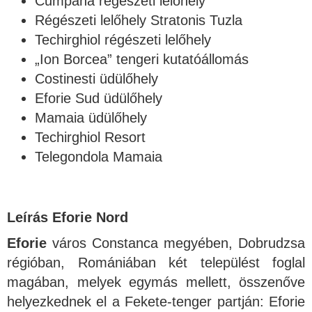
Cumpăna régészeti lelőhely
Régészeti lelőhely Stratonis Tuzla
Techirghiol régészeti lelőhely
„Ion Borcea” tengeri kutatóállomás
Costinesti üdülőhely
Eforie Sud üdülőhely
Mamaia üdülőhely
Techirghiol Resort
Telegondola Mamaia
Leírás Eforie Nord
Eforie
város Constanca megyében, Dobrudzsa
régióban, Romániában két települést foglal
magában, melyek egymás mellett, összenőve
helyezkednek el a Fekete-tenger partján: Eforie