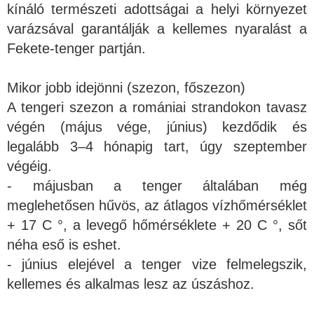
kínáló természeti adottságai a helyi környezet
varázsával garantálják a kellemes nyaralást a
Fekete-tenger partján.
Mikor jobb idejönni (szezon, főszezon)
A tengeri szezon a romániai strandokon tavasz
végén (május vége, június) kezdődik és
legalább 3–4 hónapig tart, úgy szeptember
végéig.
- májusban a tenger általában még
meglehetősen hűvös, az átlagos vízhőmérséklet
+ 17 C °, a levegő hőmérséklete + 20 C °, sőt
néha eső is eshet.
- június elejével a tenger vize felmelegszik,
kellemes és alkalmas lesz az úszáshoz.