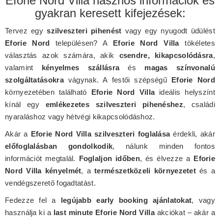
Eforie Nord Villa hasznos információk és
gyakran keresett kifejezések:
Tervez egy
szilveszteri pihenést
vagy egy nyugodt üdülést
Eforie Nord
településen? A
Eforie Nord Villa
tökéletes
választás azok számára, akik
csendre, kikapcsolódásra
,
valamint
kényelmes szállásra
és
magas színvonalú
szolgáltatásokra
vágynak. A festői szépségű
Eforie Nord
környezetében található
Eforie Nord Villa
ideális helyszínt
kínál egy
emlékezetes szilveszteri pihenéshez
, családi
nyaraláshoz vagy hétvégi kikapcsolódáshoz.
Akár a
Eforie Nord Villa szilveszteri foglalása
érdekli, akár
előfoglalásban gondolkodik
, nálunk minden fontos
információt megtalál.
Foglaljon időben
, és élvezze a
Eforie
Nord Villa kényelmét
, a
természetközeli környezetet
és a
vendégszerető fogadtatást.
Fedezze fel a
legújabb early booking ajánlatokat
, vagy
használja ki a
last minute Eforie Nord Villa
akciókat – akár a