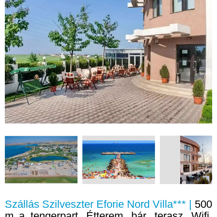
Szállás Szilveszter Eforie Nord Villa*** |
500
m a tengerpart, Étterem, bár, terasz, Wifi,