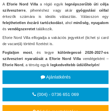
A
Eforie Nord Villa
a régió egyik
legnépszerűbb úti célja
szilveszterre
, pihenéshez vagy akár
gyógyulási céllal
érkezők számára is ideális választás. Válasszon egy
felejthetetlen évzáró tartózkodást
, ahol
minőség, nyugalom
és
vendégszeretet
találkozik.
Eforie Nord Villa elfogadja a vakációs jegyekkel (tichet și card
de vacanță) történő fizetést is.
Foglaljon most
, és tegye
különlegessé 2026-2027-os
szilveszteri nyaralását a Eforie Nord Villa
vendégeként –
Eforie Nord
, a térség egyik
legkedveltebb üdülőhelyén
!
Ajánlatkérés
(004) - 0736 651 069