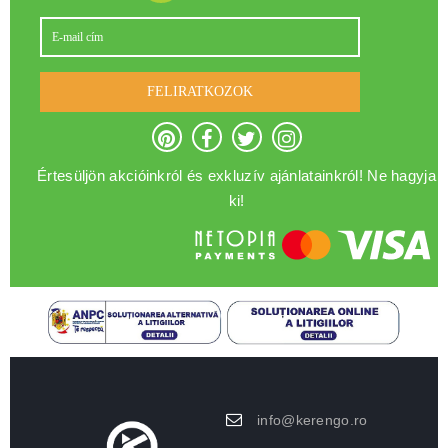
FELIRATKOZOK
Értesüljön akcióinkról és exkluzív ajánlatainkról! Ne hagyja
ki!
info@kerengo.ro