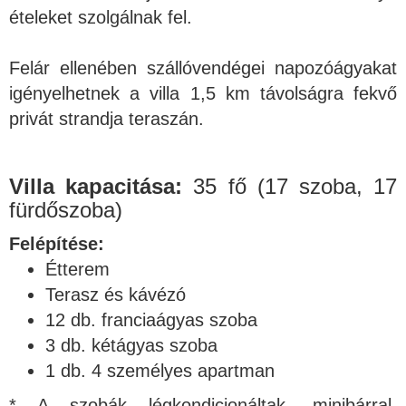
ételeket szolgálnak fel.
Felár ellenében szállóvendégei napozóágyakat
igényelhetnek a villa 1,5 km távolságra fekvő
privát strandja teraszán.
Villa kapacitása:
35 fő (17 szoba, 17
fürdőszoba)
Felépítése:
Étterem
Terasz és kávézó
12 db. franciaágyas szoba
3 db. kétágyas szoba
1 db. 4 személyes apartman
* A szobák légkondicionáltak, minibárral,