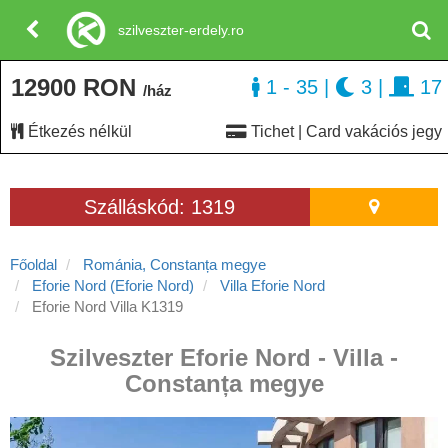
szilveszter-erdely.ro
12900 RON
1 - 35
|
3
|
17
/ház
Étkezés nélkül
Tichet | Card vakációs jegy
Szálláskód: 1319
Főoldal
Románia, Constanța megye
Eforie Nord (Eforie Nord)
Villa Eforie Nord
Eforie Nord Villa K1319
Szilveszter Eforie Nord - Villa -
Constanța megye