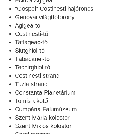
Ecluza Agigea
"Gospel" Costinesti hajóroncs
Genovai világítótorony
Agigea-tó
Costinesti-tó
Tatlageac-tó
Siutghiol-tó
Tăbăcăriei-tó
Techirghiol-tó
Costinesti strand
Tuzla strand
Constanta Planetárium
Tomis kikötő
Cumpăna Falumúzeum
Szent Mária kolostor
Szent Miklós kolostor