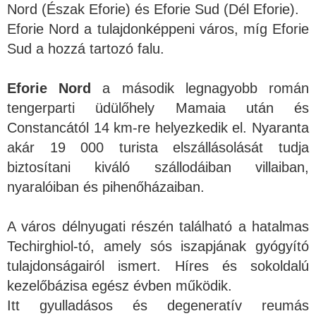
Nord (Észak Eforie) és Eforie Sud (Dél Eforie).
Eforie Nord a tulajdonképpeni város, míg Eforie
Sud a hozzá tartozó falu.
Eforie Nord
a második legnagyobb román
tengerparti üdülőhely Mamaia után és
Constancától 14 km-re helyezkedik el. Nyaranta
akár 19 000 turista elszállásolását tudja
biztosítani kiváló szállodáiban villaiban,
nyaralóiban és pihenőházaiban.
A város délnyugati részén található a hatalmas
Techirghiol-tó, amely sós iszapjának gyógyító
tulajdonságairól ismert. Híres és sokoldalú
kezelőbázisa egész évben működik.
Itt gyulladásos és degeneratív reumás