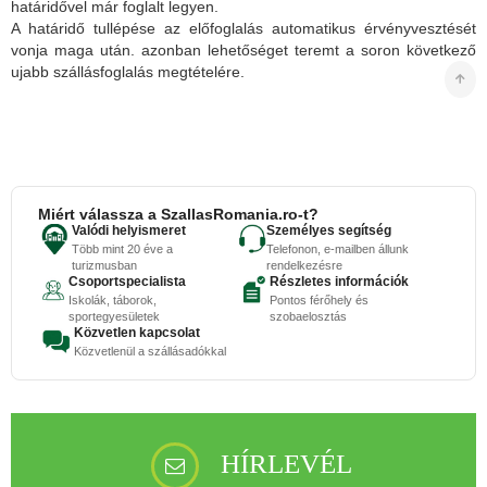
határidővel már foglalt legyen.
A határidő tullépése az előfoglalás automatikus érvényvesztését
vonja maga után. azonban lehetőséget teremt a soron következő
ujabb szállásfoglalás megtételére.
Miért válassza a SzallasRomania.ro-t?
Valódi helyismeret
Személyes segítség
Több mint 20 éve a
Telefonon, e-mailben állunk
turizmusban
rendelkezésre
Csoportspecialista
Részletes információk
Iskolák, táborok,
Pontos férőhely és
sportegyesületek
szobaelosztás
Közvetlen kapcsolat
Közvetlenül a szállásadókkal
HÍRLEVÉL