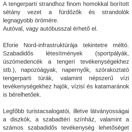
A tengerparti strandhoz finom homokkal borított
sétány vezet a fürdőzők és strandolók
legnagyobb örömére.
Autóval, vagy autóbusszal érhető el.
Eforie Nord-infrastruktúrája tekintetre méltó.
Szabadidős létesítmények (sportpályák,
úszómedencék a tengeri tevékenységekhez
stb.), napozóágyak, napernyők, szórakoztató
tengerparti túrák, valamint népszerű vízi
tevékenységekhez hajók, vízisí és katamaránok
is bérelhetőek.
Legfőbb turistacsalogatói, illetve látványosságai
a diszkók, a szabadtéri színház, valamint a
számos szabadidős tevékenység lehetőséget