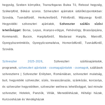
hegység, Szeben környéke, Transzfogaras Bulea Tó, Retezat hegység,
Székelyföld, Békási szoros. Szilveszteri ajánlatok üdülőközpontokban:
Szováta, Tusnádfürdő, Herkulesfürdő, Félixfürdő, Májusegy fürdő.
Hegyvidéki szilveszteri ajánlatok,
Szilveszter szállás sízési
lehetőséggel:
Borsa, Lepus, Aranyos-völgye, Fehérvölgy, Brassópojána,
Kommandó, Bucsin, Hargitafürdő, Madarasi Hargita, Marosfő,
Gyergyószentmiklós, Gyergyócsomafalva, Homoródfürdő, Tusnádfürdő,
Szováta.
Szilveszter 2025-2026
, Szilveszteri szállásajánlatok,
programok,
szilveszteri ajánlatok - csomagajánlatok - csomagok
, szállások
szilveszterre | Szilveszter Erélyben, Romániában, szilveszteri mulatság,
buli, hegyvidéki szilveszter, sízés, lovasszánazás, szánkózás, korcsolya,
és szilveszter hegyvidéken, szilveszter wellness lehetőséggel, last minute
szilveszter, Hotelek, Panziók, Villák, Menedékházak, Hétvégi házak,
Kulcsosházak és Vendégházak