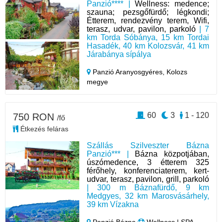
Panzió**** |
Wellness: medence;
szauna; pezsgőfürdő; légkondi;
Étterem, rendezvény terem, Wifi,
terasz, udvar, pavilon, parkoló
| 7
km Torda Sóbánya, 15 km Tordai
Hasadék, 40 km Kolozsvár, 41 km
Járabánya sípálya
Panzió Aranyosgyéres,
Kolozs
megye
60
3
1 - 120
750 RON
/fő
Étkezés feláras
Szállás Szilveszter Bázna
Panzió*** |
Bázna közpotjában,
úszómedence, 3 étterem 325
férőhely, konferenciaterem, kert-
udvar, terasz, pavilon, grill, parkoló
| 300 m Báznafürdő, 9 km
Medgyes, 32 km Marosvásárhely,
39 km Vízakna
Panzió Bázna
Wellness | SPA,