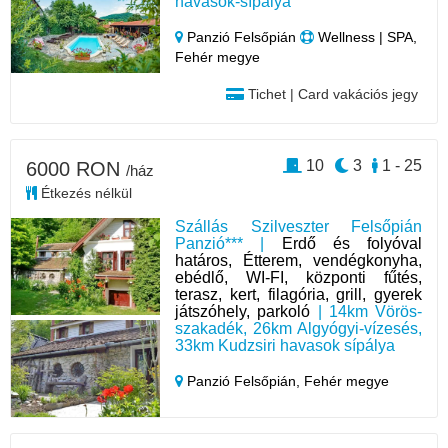
havasok-sípálya
Panzió Felsőpián
Wellness | SPA,
Fehér megye
Tichet | Card vakációs jegy
10
3
1 - 25
6000 RON
/ház
Étkezés nélkül
Szállás Szilveszter Felsőpián
Panzió*** |
Erdő és folyóval
határos, Étterem, vendégkonyha,
ebédlő, WI-FI, központi fűtés,
terasz, kert, filagória, grill, gyerek
játszóhely, parkoló
| 14km Vörös-
szakadék, 26km Algyógyi-vízesés,
33km Kudzsiri havasok sípálya
Panzió Felsőpián,
Fehér megye