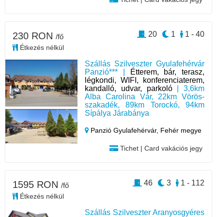
20
1
1 - 40
230 RON
/fő
Étkezés nélkül
Szállás Szilveszter Gyulafehérvár
Panzió*** |
Étterem, bár, terasz,
légkondi, WIFI, konferenciaterem,
kandalló, udvar, parkoló
| 3,6km
Alba Carolina Vár, 22km Vörös-
szakadék, 89km Torockó, 94km
Sípálya Járabánya
Panzió Gyulafehérvár,
Fehér megye
Tichet | Card vakációs jegy
46
3
1 - 112
1595 RON
/fő
Étkezés nélkül
Szállás Szilveszter Aranyosgyéres