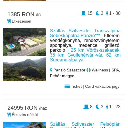
15
3
1 - 30
1385 RON
/fő
Étkezéssel
Szállás Szilveszter Transzalpina
Sebeskápolna Panzió*** |
Étterem,
vendégkonyha, rendezvényterem,
sportpálya, medence, grillező,
parkoló
| 25 km Vörös-szakadék,
35 km Gyulfehérvári-vár, 62 km
Sureanu-sípálya
Panzió Szászcsór
Wellness | SPA,
Fehér megye
Tichet | Card vakációs jegy
8
3
1 - 23
24995 RON
/ház
Étkezés nélkül
Szállás Szilveszter Felsőpián