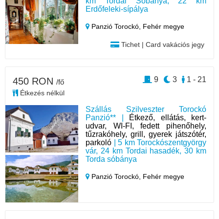
km Tordai Sóbánya, 22 km
Erdőfeleki-sípálya
Panzió Torockó,
Fehér megye
Tichet | Card vakációs jegy
9
3
1 - 21
450 RON
/fő
Étkezés nélkül
Szállás Szilveszter Torockó
Panzió** |
Étkező, ellátás, kert-
udvar, WI-FI, fedett pihenőhely,
tűzrakóhely, grill, gyerek játszótér,
parkoló
| 5 km Torockószentgyörgy
vár, 24 km Tordai hasadék, 30 km
Torda sóbánya
Panzió Torockó,
Fehér megye