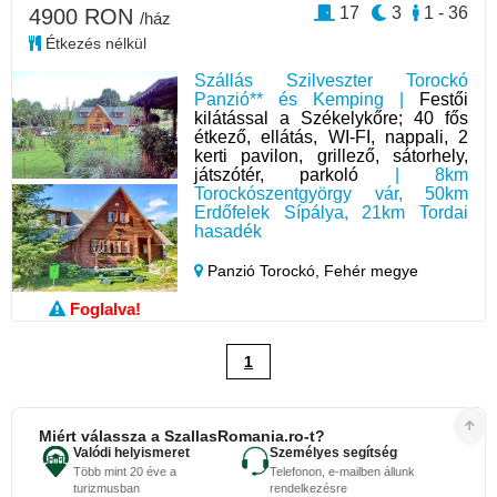
17
3
1 - 36
4900 RON
/ház
Étkezés nélkül
Szállás Szilveszter Torockó
Panzió** és Kemping |
Festői
kilátással a Székelykőre; 40 fős
étkező, ellátás, WI-FI, nappali, 2
kerti pavilon, grillező, sátorhely,
játszótér, parkoló
| 8km
Torockószentgyörgy vár, 50km
Erdőfelek Sípálya, 21km Tordai
hasadék
Panzió Torockó,
Fehér megye
Foglalva!
1
Miért válassza a SzallasRomania.ro-t?
Valódi helyismeret
Személyes segítség
Több mint 20 éve a
Telefonon, e-mailben állunk
turizmusban
rendelkezésre