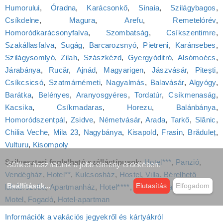
Humorului
,
Óradna
,
Karácsonkő
,
Sinaia
,
Szilágybagos
,
Csíkdelne
,
Magura
,
Arefu
,
Remetelórév
,
Homoródkarácsonyfalva
,
Szombatság
,
Csíkszentimre
,
Szakállasfalva
,
Sugág
,
Barcarozsnyó
,
Pietreni
,
Karánsebes
,
Szilágysomlyó
,
Zilah
,
Szászkézd
,
Gyergyóditró
,
Alsómoécs
,
Járabánya
,
Rucăr
,
Ajnád
,
Magyarigen
,
Jászvásár
,
Pitești
,
Csíkcsicsó
,
Szatmárnémeti
,
Nagyalmás
,
Balavásár
,
Algyógy
,
Barátka
,
Belényes
,
Aranyosgyéres
,
Tordatúr
,
Csíkmenaság
,
Kacsika
,
Csíkmadaras
,
Horezu
,
Balánbánya
,
Homoródszentpál
,
Zsidve
,
Németvásár
,
Arada
,
Tarkő
,
Slănic
,
Chilia Veche
,
Mila 23
,
Nagybánya
,
Kisapold
,
Frasin
,
Brăduleț
,
Vulturu
,
Kisompoly
Szilveszteri foglalható szállástípusok:
Hotel***
,
Panzió
,
Sütiket használunk a jobb élmény érdekében.
Vendégház
,
Hotel**
,
Kulcsosház
,
Hostel
,
Villa
,
Bérelhető
Beállítások
...
Elutasítás
Elfogadom
lakás/szoba
,
Apartmanház
,
Hotel****
,
Kemping faházak
,
Motel
,
Fogadó
,
Hotel‑apartman
Információk a vakációs jegyekről és kártyákról