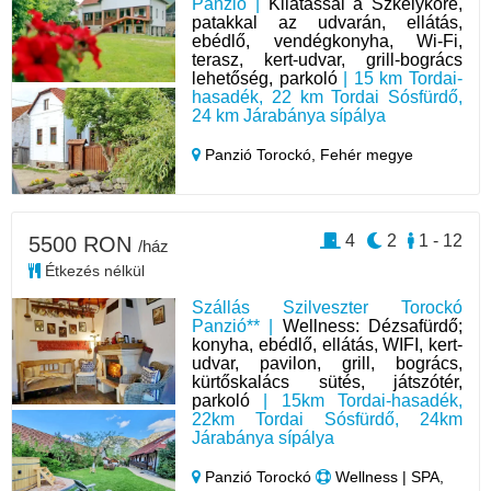
Panzió |
Kilátással a Szkelykőre,
patakkal az udvarán, ellátás,
ebédlő, vendégkonyha, Wi-Fi,
terasz, kert-udvar, grill-bogrács
lehetőség, parkoló
| 15 km Tordai-
hasadék, 22 km Tordai Sósfürdő,
24 km Járabánya sípálya
Panzió Torockó,
Fehér megye
4
2
1 - 12
5500 RON
/ház
Étkezés nélkül
Szállás Szilveszter Torockó
Panzió** |
Wellness: Dézsafürdő;
konyha, ebédlő, ellátás, WIFI, kert-
udvar, pavilon, grill, bogrács,
kürtőskalács sütés, játszótér,
parkoló
| 15km Tordai-hasadék,
22km Tordai Sósfürdő, 24km
Járabánya sípálya
Panzió Torockó
Wellness | SPA,