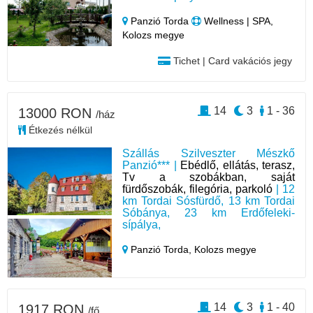
Panzió Torda
Wellness | SPA,
Kolozs megye
Tichet | Card vakációs jegy
14
3
1 - 36
13000 RON
/ház
Étkezés nélkül
Szállás Szilveszter Mészkő
Panzió*** |
Ebédlő, ellátás, terasz,
Tv a szobákban, saját
fürdőszobák, filegória, parkoló
| 12
km Tordai Sósfürdő, 13 km Tordai
Sóbánya, 23 km Erdőfeleki-
sípálya,
Panzió Torda,
Kolozs megye
14
3
1 - 40
1917 RON
/fő