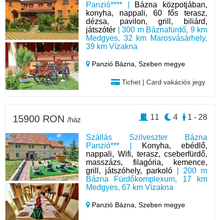
Panzió**** |
Bázna közpotjában,
konyha, nappali, 60 fős terasz,
dézsa, pavilon, grill, biliárd,
játszótér
| 300 m Báznafürdő, 9 km
Medgyes, 32 km Marosvásárhely,
39 km Vízakna
Panzió Bázna,
Szeben megye
Tichet | Card vakációs jegy
11
4
1 - 28
15900 RON
/ház
Szállás Szilveszter Bázna
Panzió*** |
Konyha, ebédlő,
nappali, Wifi, terasz, cseberfürdő,
masszázs, filagória, kemence,
grill, játszóhely, parkoló
| 200 m
Bázna Fürdőkomplexum, 17 km
Medgyes, 67 km Vízakna
Panzió Bázna,
Szeben megye