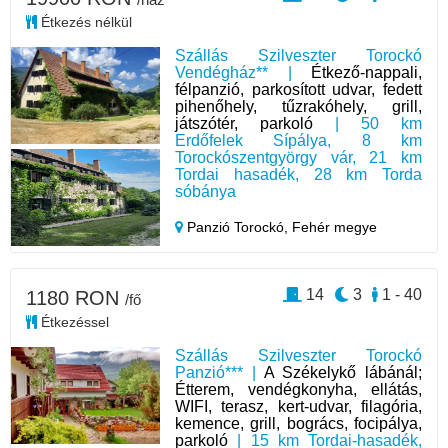
Étkezés nélkül
Szállás Szilveszter Torockó
Vendégház** |
Étkező-nappali,
félpanzió, parkosított udvar, fedett
pihenőhely, tűzrakóhely, grill,
játszótér, parkoló
| 50 km
Erdőfelek Sípálya, 8 km
Torockószentgyörgy vár, 21 km
Tordai hasadék, 28 km Torda
sóbánya
Panzió Torockó,
Fehér megye
14
3
1 - 40
1180 RON
/fő
Étkezéssel
Szállás Szilveszter Torockó
Panzió*** |
A Székelykő lábánál;
Étterem, vendégkonyha, ellátás,
WIFI, terasz, kert-udvar, filagória,
kemence, grill, bogrács, focipálya,
parkoló
| 15 km Tordai-hasadék,