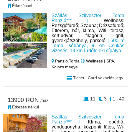
Étkezéssel
Szállás Szilveszter Torda
Panzió*** |
Wellness:
Pezsgőfürdő; Szauna; Dézsafürdő;
Étterem, bár, klima, Wifi, terasz,
kert-udvar, filagória, grill,
gyerekjátszóhely, parkoló
| 500 m
Tordai sóbánya, 9 km Csukás
vízesés, 18 km Erdőfeleki sípálya
Panzió Torda
Wellness | SPA,
Kolozs megye
Tichet | Card vakációs jegy
11
3
1 - 40
13900 RON
/ház
Étkezés nélkül
Szállás Szilveszter Torda
Panzió*** |
Klima, ebédlő,
vendégonyha, központi fűtés, Wi-
Fi, terasz, erkélyek, kert-udvar,