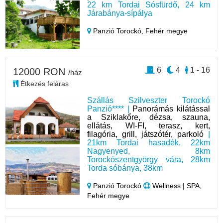
22 km Tordai Sósfürdő, 24 km
Járabánya-sípálya
Panzió Torockó,
Fehér megye
6
4
1 - 16
12000 RON
/ház
Étkezés feláras
Szállás Szilveszter Torockó
Panzió**** |
Panorámás kilátással
a Sziklakőre, dézsa, szauna,
ellátás, WI-FI, terasz, kert,
filagória, grill, játszótér, parkoló
|
21km Tordai hasadék, 22km
Nagyenyed, 8km
Torockószentgyörgy vára, 28km
Torda sóbánya, 38km
Panzió Torockó
Wellness | SPA,
Fehér megye