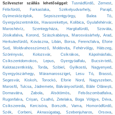
Szilveszter szállás lehetőséggel:
Tusnádfürdő
,
Zernest
,
Félixfürdő
,
Farkaslaka
,
Székelyudvarhely
,
Parajd
,
Gyimesközéplok
,
Sepsiszentgyörgy
,
Balea Tó
,
Gyergyószentmiklós
,
Havasrekettye
,
Kolibica
,
Gyulafehérvár
,
Maroshévíz
,
Szentegyháza
,
Hargitafürdő
,
Szováta
,
Jósikafalva
,
Korond
,
Szászkabánya
,
Marosvásárhely
,
Arad
,
Herkulesfürdő
,
Kovászna
,
Libán
,
Borsa
,
Ferencfalva
,
Eforie
Sud
,
Moldvahosszúmező
,
Moldovița
,
Fehérvölgy
,
Hátszeg
,
Szörényvár
,
Kolozsvár
,
Csíkrákos
,
Kápolnásfalu
,
Csíkszentdomokos
,
Lepus
,
Gyergyóalfalu
,
Bucsin-tető
,
Kalotaszentkirály
,
Torda
,
Szibiel
,
Gyilkostó
,
Nagyenyed
,
Gyergyószárhegy
,
Máramarossziget
,
Lesu Tó
,
Brassó
,
Segesvár
,
Kiskoh
,
Torockó
,
Eforie Nord
,
Nagyszeben
,
Marosfő
,
Tulcsa
,
Jádremete
,
Bálványosfürdő
,
Băile Olănești
,
Dornavátra
,
Zabola
,
Alsótömös
,
Felsőszombatfalva
,
Rugonfalva
,
Crișan
,
Csalhó
,
Zetelaka
,
Boga Völgye
,
Déva
,
Csíkszereda
,
Kercisóra
,
Borszék
,
Vama
,
Homoródfürdő
,
Szék
,
Corbeni
,
Aknasúgatag
,
Szebenjuharos
,
Orsova
,