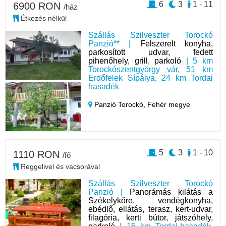
6
3
1 - 11
6900 RON
/ház
Étkezés nélkül
Szállás Szilveszter Torockó
Panzió** |
Felszerelt konyha,
parkosított udvar, fedett
pihenőhely, grill, parkoló
| 5 km
Torockószentgyörgy vár, 51 km
Erdőfelek Sípálya, 24 km Tordai
hasadék
Panzió Torockó,
Fehér megye
5
3
1 - 10
1110 RON
/fő
Reggelivel és vacsorával
Szállás Szilveszter Torockó
Panzió |
Panorámás kilátás a
Székelykőre, vendégkonyha,
ebédlő, ellátás, terasz, kert-udvar,
filagória, kerti bútor, játszóhely,