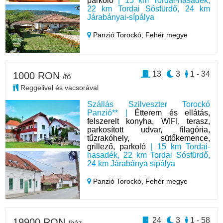
parkoló
| 15 km Tordai-hasadék,
22 km Tordai Sósfürdő, 24 km
Járabányai-sípálya
Panzió Torockó,
Fehér megye
13
3
1 - 34
1000 RON
/fő
Reggelivel és vacsorával
Szállás Szilveszter Torockó
Panzió** |
Étterem és ellátás,
felszerelt konyha, WIFI, terasz,
parkosított udvar, filagória,
tűzrakóhely, sütőkemence,
grillező, parkoló
| 15 km Tordai-
hasadék, 22 km Tordai Sósfürdő,
24 km Járabánya sípálya
Panzió Torockó,
Fehér megye
24
3
1 - 58
19900 RON
/ház