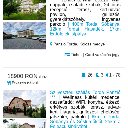
nappali, családi szobák, 24 órás
recepció, terasz, kert-udvar,
pavilon, grillezés,
gyerekjátszóhely, ingyenes
parkoló
| 400m Tordai Sóbánya,
12km Tordai Hasadék, 17km
Erdőfeleki sípálya
Panzió Torda,
Kolozs megye
Tichet | Card vakációs jegy
26
3
1 - 78
18900 RON
/ház
Étkezés nélkül
Szilveszteri szállás Torda Panzió
*** |
Wellness kültéri medence,
dézsafürdő; WIFI, konyha, étkező,
erkélyes szobák, terasz, udvar-
kert, filagória, grillezési lehetőség,
játszótér, parkoló
| 6km a Turdai
Sóbánya és Sósfürdőktől, 25km a
Feleacu sípályától