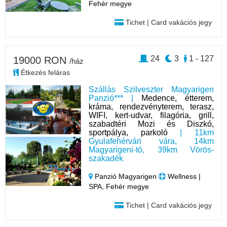
Fehér megye
Tichet | Card vakációs jegy
24
3
1 - 127
19000 RON
/ház
Étkezés feláras
Szállás Szilveszter Magyarigen
Panzió*** |
Medence, étterem,
kráma, rendezvényterem, terasz,
WIFI, kert-udvar, filagória, grill,
szabadtéri Mozi és Diszkó,
sportpálya, parkoló
| 11km
Gyulafehérvári vára, 14km
Magyarigeni-tó, 39km Vörös-
szakadék
Panzió Magyarigen
Wellness |
SPA, Fehér megye
Tichet | Card vakációs jegy