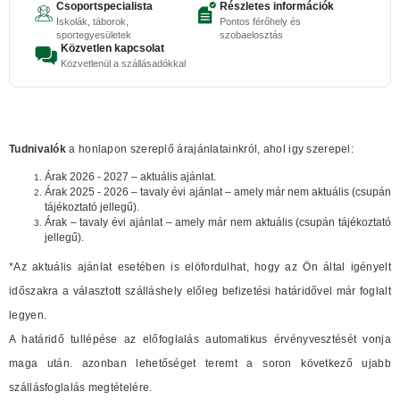
Csoportspecialista
Részletes információk
Iskolák, táborok,
Pontos férőhely és
sportegyesületek
szobaelosztás
Közvetlen kapcsolat
Közvetlenül a szállásadókkal
Tudnivalók
a honlapon szereplő árajánlatainkról, ahol igy szerepel:
Árak 2026 - 2027 – aktuális ajánlat.
Árak 2025 - 2026 – tavaly évi ajánlat – amely már nem aktuális (csupán
tájékoztató jellegű).
Árak – tavaly évi ajánlat – amely már nem aktuális (csupán tájékoztató
jellegű).
*Az aktuális ajánlat esetében is elöfordulhat, hogy az Ön által igényelt
időszakra a választott szálláshely előleg befizetési határidővel már foglalt
legyen.
A határidő tullépése az előfoglalás automatikus érvényvesztését vonja
maga után. azonban lehetőséget teremt a soron következő ujabb
szállásfoglalás megtételére.