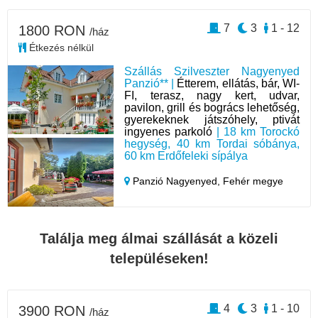
7
3
1 - 12
1800 RON
/ház
Étkezés nélkül
Szállás Szilveszter Nagyenyed
Panzió** |
Étterem, ellátás, bár, WI-
FI, terasz, nagy kert, udvar,
pavilon, grill és bogrács lehetőség,
gyerekeknek játszóhely, ptivát
ingyenes parkoló
| 18 km Torockó
hegység, 40 km Tordai sóbánya,
60 km Erdőfeleki sípálya
Panzió Nagyenyed,
Fehér megye
Találja meg álmai szállását a közeli
településeken!
4
3
1 - 10
3900 RON
/ház