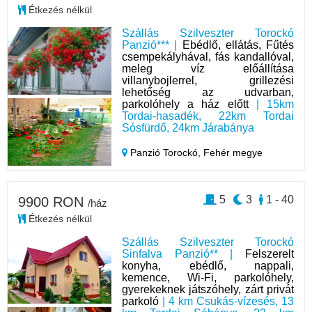
Étkezés nélkül
Szállás Szilveszter Torockó
Panzió*** |
Ebédlő, ellátás, Fűtés
csempekályhával, fás kandallóval,
meleg víz előállítása
villanybojlerrel, grillezési
lehetőség az udvarban,
parkolóhely a ház előtt
| 15km
Tordai-hasadék, 22km Tordai
Sósfürdő, 24km Járabánya
Panzió Torockó,
Fehér megye
5
3
1 - 40
9900 RON
/ház
Étkezés nélkül
Szállás Szilveszter Torockó
Sinfalva Panzió** |
Felszerelt
konyha, ebédlő, nappali,
kemence, Wi-Fi, parkolóhely,
gyerekeknek játszóhely, zárt privát
parkoló
| 4 km Csukás-vízesés, 13