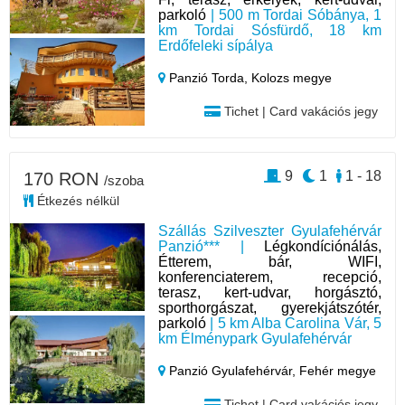
parkoló
| 500 m Tordai Sóbánya, 1
km Tordai Sósfürdő, 18 km
Erdőfeleki sípálya
Panzió Torda,
Kolozs megye
Tichet | Card vakációs jegy
9
1
1 - 18
170 RON
/szoba
Étkezés nélkül
Szállás Szilveszter Gyulafehérvár
Panzió*** |
Légkondíciónálás,
Étterem, bár, WIFI,
konferenciaterem, recepció,
terasz, kert-udvar, horgásztó,
sporthorgászat, gyerekjátszótér,
parkoló
| 5 km Alba Carolina Vár, 5
km Élménypark Gyulafehérvár
Panzió Gyulafehérvár,
Fehér megye
Tichet | Card vakációs jegy