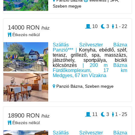
Szeben megye
10
3
1 - 22
14000 RON
/ház
Étkezés nélkül
Szállás Szilveszter Bázna
Panzió*** |
Konyha, ebédlő, széf,
terasz, grillező, spa, masszázs,
játszóhely, sportpálya, bicikli
kölcsönzés
| 200 m Bázna
Fürdőkomplexum, 17 km
Medgyes, 67 km Vízakna
Panzió Bázna,
Szeben megye
11
3
1 - 25
18900 RON
/ház
Étkezés nélkül
Szállás Szilveszter Bázna