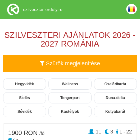
szilveszter-erdely.ro
SZILVESZTERI AJÁNLATOK 2026 -
2027 ROMÁNIA
Szűrők megjelenítése
Hegyvidék
Wellness
Családbarát
Síelés
Tengerpart
Duna-delta
Sóvidék
Kastélyok
Kutyabarát
11
3
1 - 22
1900 RON
/fő