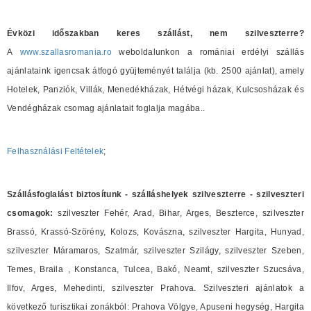
Évközi időszakban keres szállást, nem szilveszterre?
A
www.szallasromania.ro
weboldalunkon a romániai erdélyi szállás
ajánlataink igencsak átfogó gyüjteményét találja (kb. 2500 ajánlat), amely
Hotelek, Panziók, Villák, Menedékházak, Hétvégi házak, Kulcsosházak és
Vendégházak csomag ajánlatait foglalja magába..
Felhasználási Feltételek
;
Szállásfoglalást biztosítunk - szálláshelyek szilveszterre - szilveszteri
csomagok:
szilveszter Fehér, Arad, Bihar, Arges, Beszterce, szilveszter
Brassó, Krassó-Szörény, Kolozs, Kovászna, szilveszter Hargita, Hunyad,
szilveszter Máramaros, Szatmár, szilveszter Szilágy, szilveszter Szeben,
Temes, Braila , Konstanca, Tulcea, Bakó, Neamt, szilveszter Szucsáva,
Ilfov, Arges, Mehedinti, szilveszter Prahova. Szilveszteri ajánlatok a
következő turisztikai zonákból: Prahova Völgye, Apuseni hegység, Hargita