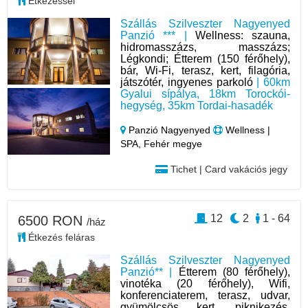
Étkezéssel
Szállás Szilveszter Nagyenyed
Panzió *** |
Wellness: szauna,
hidromasszázs, masszázs;
Légkondi; Étterem (150 férőhely),
bár, Wi-Fi, terasz, kert, filagória,
játszótér, ingyenes parkoló
| 60km
Gyalui sípálya, 18km Torockói-
hegység, 35km Tordai-hasadék
Panzió Nagyenyed
Wellness |
SPA, Fehér megye
Tichet | Card vakációs jegy
12
2
1 - 64
6500 RON
/ház
Étkezés feláras
Szállás Szilveszter Nagyenyed
Panzió** |
Étterem (80 férőhely),
vinotéka (20 férőhely), Wifi,
konferenciaterem, terasz, udvar,
gyümölcsös kert, piknikezés,