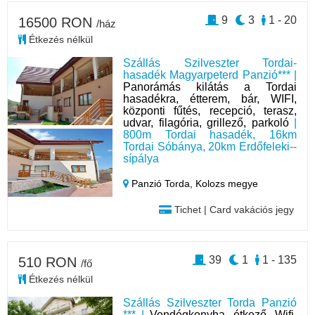
9
3
1 - 20
16500 RON
/ház
Étkezés nélkül
Szállás Szilveszter Tordai-
hasadék Magyarpeterd Panzió*** |
Panorámás kilátás a Tordai
hasadékra, étterem, bár, WIFI,
központi fűtés, recepció, terasz,
udvar, filagória, grillező, parkoló
|
800m Tordai hasadék, 16km
Tordai Sóbánya, 20km Erdőfeleki--
sípálya
Panzió Torda,
Kolozs megye
Tichet | Card vakációs jegy
39
1
1 - 135
510 RON
/fő
Étkezés nélkül
Szállás Szilveszter Torda Panzió
*** |
Vendégkonyha, étkező, Wifi,