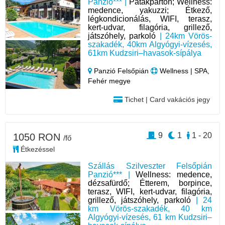
Panzió*** |
Patakparton; Wellness:
medence, yakuzzi; Étkező,
légkondicionálás, WIFI, terasz,
kert-udvar, filagória, grillező,
játszóhely, parkoló
| 24km Vörös-
szakadék, 40km Algyógyi-vízesés,
61km Kudzsiri–havasok-sípálya
Panzió Felsőpián
Wellness | SPA,
Fehér megye
Tichet | Card vakációs jegy
9
1
1 - 20
1050 RON
/fő
Étkezéssel
Szállás Szilveszter Felsőpián
Panzió*** |
Wellness: medence,
dézsafürdő; Étterem, borpince,
terasz, WIFI, kert-udvar, filagória,
grillező, játszóhely, parkoló
| 24
km Vörös-szakadék, 40 km
Algyógyi-vízesés, 61 km Kudzsiri–