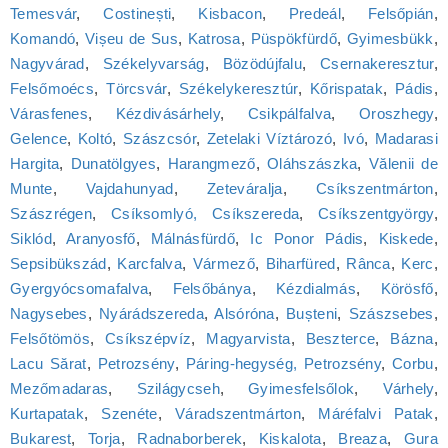
Temesvár
,
Costinești
,
Kisbacon
,
Predeál
,
Felsőpián
,
Komandó
,
Vișeu de Sus
,
Katrosa
,
Püspökfürdő
,
Gyimesbükk
,
Nagyvárad
,
Székelyvarság
,
Bözödújfalu
,
Csernakeresztur
,
Felsőmoécs
,
Törcsvár
,
Székelykeresztúr
,
Kőrispatak
,
Pádis
,
Várasfenes
,
Kézdivásárhely
,
Csikpálfalva
,
Oroszhegy
,
Gelence
,
Koltó
,
Szászcsór
,
Zetelaki Víztározó
,
Ivó
,
Madarasi
Hargita
,
Dunatölgyes
,
Harangmező
,
Oláhszászka
,
Vălenii de
Munte
,
Vajdahunyad
,
Zeteváralja
,
Csíkszentmárton
,
Szászrégen
,
Csíksomlyó, Csíkszereda
,
Csíkszentgyörgy
,
Siklód
,
Aranyosfő
,
Málnásfürdő
,
Ic Ponor Pádis
,
Kiskede
,
Sepsibükszád
,
Karcfalva
,
Vármező
,
Biharfüred
,
Rânca
,
Kerc
,
Gyergyócsomafalva
,
Felsőbánya
,
Kézdialmás
,
Körösfő
,
Nagysebes
,
Nyárádszereda
,
Alsóróna
,
Bușteni
,
Szászsebes
,
Felsőtömös
,
Csíkszépvíz
,
Magyarvista
,
Beszterce
,
Bázna
,
Lacu Sărat
,
Petrozsény
,
Páring-hegység, Petrozsény
,
Corbu
,
Mezőmadaras
,
Szilágycseh
,
Gyimesfelsőlok
,
Várhely
,
Kurtapatak
,
Szenéte
,
Váradszentmárton
,
Máréfalvi Patak
,
Bukarest
,
Torja
,
Radnaborberek
,
Kiskalota
,
Breaza
,
Gura