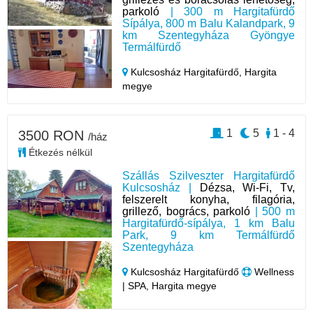
parkoló
| 300 m Hargitafürdő
Sípálya, 800 m Balu Kalandpark, 9
km Szentegyháza Gyöngye
Termálfürdő
Kulcsosház Hargitafürdő,
Hargita
megye
1
5
1 - 4
3500 RON
/ház
Étkezés nélkül
Szállás Szilveszter Hargitafürdő
Kulcsosház |
Dézsa, Wi-Fi, Tv,
felszerelt konyha, filagória,
grillező, bogrács, parkoló
| 500 m
Hargitafürdő-sípálya, 1 km Balu
Park, 9 km Termálfürdő
Szentegyháza
Kulcsosház Hargitafürdő
Wellness
| SPA, Hargita megye