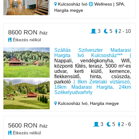
Kulcsosház Ivó
Wellness | SPA,
Hargita megye
3
5
2 - 10
8600 RON
/ház
Étkezés nélkül
Szállás Szilveszter Madarasi
Hargita Ivó Kulcsosház*** |
Nappali, vendégkonyha, Wifi,
központi fűtés, terasz, 5000 m²-es
udvar, kerti kiülő, kemence,
flekkensütő, hinta, csúszda,
parkoló
| 8km Zetelaki víztározó,
18km Madarasi Hargita, 24km
Székelyudvarhrly
Kulcsosház Ivó,
Hargita megye
3
5
2 - 6
5600 RON
/ház
Étkezés nélkül