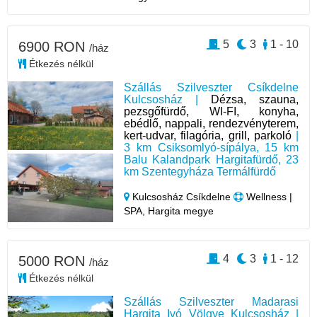
5
3
1 - 10
6900 RON
/ház
Étkezés nélkül
Szállás Szilveszter Csíkdelne
Kulcsosház |
Dézsa, szauna,
pezsgőfürdő, WI-FI, konyha,
ebédlő, nappali, rendezvényterem,
kert-udvar, filagória, grill, parkoló
|
3 km Csiksomlyó-sípálya, 15 km
Balu Kalandpark Hargitafürdő, 23
km Szentegyháza Termálfürdő
Kulcsosház Csíkdelne
Wellness |
SPA, Hargita megye
4
3
1 - 12
5000 RON
/ház
Étkezés nélkül
Szállás Szilveszter Madarasi
Hargita Ivó Völgye Kulcsosház |