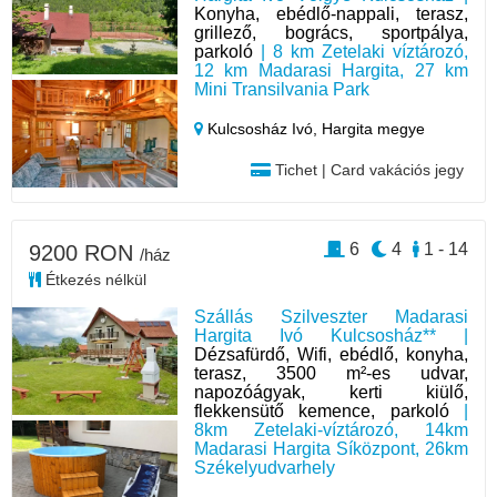
Konyha, ebédlő-nappali, terasz,
grillező, bogrács, sportpálya,
parkoló
| 8 km Zetelaki víztározó,
12 km Madarasi Hargita, 27 km
Mini Transilvania Park
Kulcsosház Ivó,
Hargita megye
Tichet | Card vakációs jegy
6
4
1 - 14
9200 RON
/ház
Étkezés nélkül
Szállás Szilveszter Madarasi
Hargita Ivó Kulcsosház** |
Dézsafürdő, Wifi, ebédlő, konyha,
terasz, 3500 m²-es udvar,
napozóágyak, kerti kiülő,
flekkensütő kemence, parkoló
|
8km Zetelaki-víztározó, 14km
Madarasi Hargita Síközpont, 26km
Székelyudvarhely