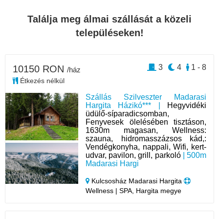
Találja meg álmai szállását a közeli
településeken!
3
4
1 - 8
10150 RON
/ház
Étkezés nélkül
Szállás Szilveszter Madarasi
Hargita Házikó*** |
Hegyvidéki
üdülő-síparadicsomban,
Fenyvesek ölelésében tisztáson,
1630m magasan, Wellness:
szauna, hidromasszázsos kád,:
Vendégkonyha, nappali, Wifi, kert-
udvar, pavilon, grill, parkoló
| 500m
Madarasi Hargi
Kulcsosház Madarasi Hargita
Wellness | SPA, Hargita megye