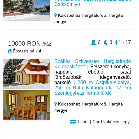
Csíksomlyö
Kulcsosház Hargitafürdő,
Hargita
megye
6
3
1 - 17
10000 RON
/ház
Étkezés nélkül
Szállás Szilveszter Hargitafürdő
Kulcsosház*** |
Felszerelt konyha,
nappali, ebédlő, saját
fürdőszobák, idegenvezető,
parkoló
| 200 m Csipike-sípálya,
250 m Balu Kalandpark, 17 km
Szentegyházi Termálfürdő
Kulcsosház Hargitafürdő,
Hargita
megye
Tichet | Card vakációs jegy