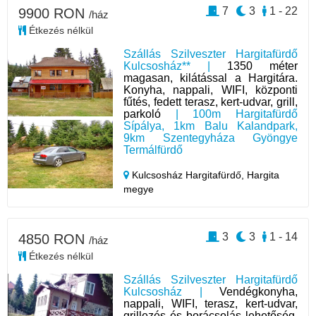
7
3
1 - 22
9900 RON
/ház
Étkezés nélkül
Szállás Szilveszter Hargitafürdő
Kulcsosház** |
1350 méter
magasan, kilátással a Hargitára.
Konyha, nappali, WIFI, központi
fűtés, fedett terasz, kert-udvar, grill,
parkoló
| 100m Hargitafürdő
Sípálya, 1km Balu Kalandpark,
9km Szentegyháza Gyöngye
Termálfürdő
Kulcsosház Hargitafürdő,
Hargita
megye
3
3
1 - 14
4850 RON
/ház
Étkezés nélkül
Szállás Szilveszter Hargitafürdő
Kulcsosház |
Vendégkonyha,
nappali, WIFI, terasz, kert-udvar,
grillezés és borácsolás lehetőség,