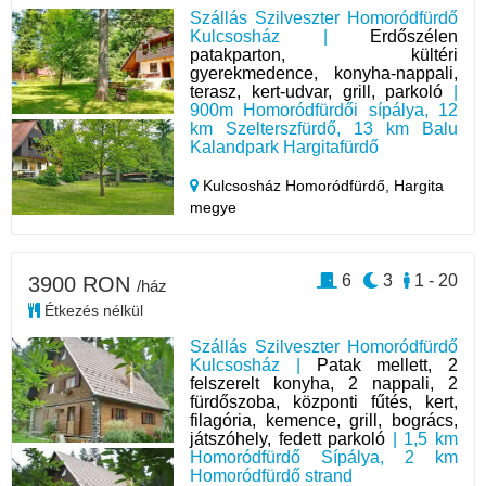
Szállás Szilveszter Homoródfürdő
Kulcsosház |
Erdőszélen
patakparton, kültéri
gyerekmedence, konyha-nappali,
terasz, kert-udvar, grill, parkoló
|
900m Homoródfürdői sípálya, 12
km Szelterszfürdő, 13 km Balu
Kalandpark Hargitafürdő
Kulcsosház Homoródfürdő,
Hargita
megye
6
3
1 - 20
3900 RON
/ház
Étkezés nélkül
Szállás Szilveszter Homoródfürdő
Kulcsosház |
Patak mellett, 2
felszerelt konyha, 2 nappali, 2
fürdőszoba, központi fűtés, kert,
filagória, kemence, grill, bogrács,
játszóhely, fedett parkoló
| 1,5 km
Homoródfürdő Sípálya, 2 km
Homoródfürdő strand