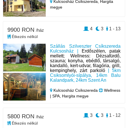
Kulcsosház Csíkszereda,
Hargita
megye
4
3
1 - 13
9900 RON
/ház
Étkezés nélkül
Szállás Szilveszter Csíkszereda
Kulcsosház |
Erdőszélen, patak
mellett; Wellness: Dézsafürdő,
szauna; konyha, ebédlő, társalgó,
kandalló, kert-udvar, filagória, grill,
kempinghely, zárt parkoló
| 5km
Csiksomlyói-sípálya, 14km Balu
Kalandpark, 24km Szent An
Kulcsosház Csíkszereda
Wellness
| SPA, Hargita megye
3
3
1 - 12
5800 RON
/ház
Étkezés nélkül