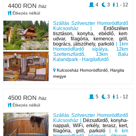
4
3
1 - 12
4400 RON
/ház
Étkezés nélkül
Szállás Szilveszter Homoródfürdő
Kulcsosház |
Erdőszélen
tisztáson, konyha, ebédlő, kert-
udvar, filagória, kemence. grill,
bogrács, játszóhely, parkoló
| 1km
Homoródfürdő sípálya, 12km
Szelterszfürdő, 13km Balu
Kalandpark - Hargitafürdő
Kulcsosház Homoródfürdő,
Hargita
megye
5
3
1 - 12
4500 RON
/ház
Étkezés nélkül
Szállás Szilveszter Homoródfürdő
Kulcsosház |
Dézsafürdő, konyha-
nappali, WiFi, erkély, terasz, kert,
filagória, grill, parkoló
| 6 km
Homoródfürdő központ: étterem,