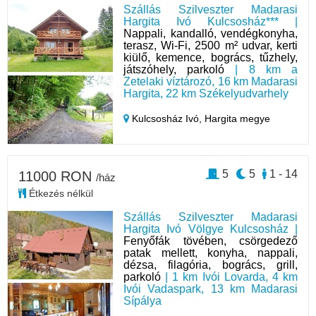
Szállás Szilveszter Madarasi
Hargita Ivó Kulcsosház*** |
Nappali, kandalló, vendégkonyha,
terasz, Wi-Fi, 2500 m² udvar, kerti
kiülő, kemence, bogrács, tűzhely,
játszóhely, parkoló
| 8 km a
Zetelaki víztározó, 16 km Madarasi
Hargita, 22 km Székelyudvarhely
Kulcsosház Ivó,
Hargita megye
5
5
1 - 14
11000 RON
/ház
Étkezés nélkül
Szállás Szilveszter Madarasi
Hargita Ivó Völgye Kulcsosház |
Fenyőfák tövében, csörgedező
patak mellett, konyha, nappali,
dézsa, filagória, bogrács, grill,
parkoló
| 1 km Ivói Lovarda, 4 km
Ivói Vadaspark, 13 km Madarasi
Sípálya