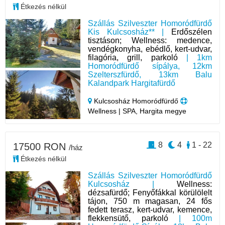
Étkezés nélkül
Szállás Szilveszter Homoródfürdő
Kis Kulcsosház** |
Erdőszélen
tisztáson; Wellness: medence,
vendégkonyha, ebédlő, kert-udvar,
filagória, grill, parkoló
| 1km
Homoródfürdő sípálya, 12km
Szelterszfürdő, 13km Balu
Kalandpark Hargitafürdő
Kulcsosház Homoródfürdő
Wellness | SPA, Hargita megye
8
4
1 - 22
17500 RON
/ház
Étkezés nélkül
Szállás Szilveszter Homoródfürdő
Kulcsosház |
Wellness:
dézsafürdő; Fenyőfákkal körülölelt
tájon, 750 m magasan, 24 fős
fedett terasz, kert-udvar, kemence,
flekkensütő, parkoló
| 100m