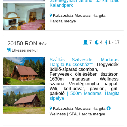
Szentegyházi Strand, 35 km Balu
Kalandpark
Kulcsosház Madarasi Hargita,
Hargita megye
7
4
1 - 17
20150 RON
/ház
Étkezés nélkül
Szállás Szilveszter Madarasi
Hargita Kulcsosház** |
Hegyvidéki
üdülő-síparadicsomban,
Fenyvesek ölelésében tisztáson,
1630m magasan, Wellness:
szauna: Vendégkonyha, nappali,
Wifi, kert-udvar, pavilon, grill,
parkoló
| 500m Madarasi Hargita
sípálya
Kulcsosház Madarasi Hargita
Wellness | SPA, Hargita megye