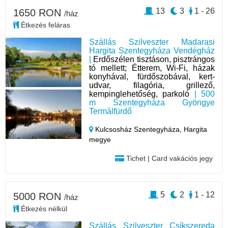
13
3
1 - 26
1650 RON
/ház
Étkezés feláras
Szállás Szilveszter Madarasi
Hargita Szentegyháza Vendégház
|
Erdőszélen tisztáson, pisztrángos
tó mellett; Étterem, Wi-Fi, házak
konyhával, fürdőszobával, kert-
udvar, filagória, grillező,
kempinglehetőség, parkoló
| 500
m Szentegyháza Gyöngye
Termálfürdő
Kulcsosház Szentegyháza,
Hargita
megye
Tichet | Card vakációs jegy
5
2
1 - 12
5000 RON
/ház
Étkezés nélkül
Szállás Szilveszter Csíkszereda