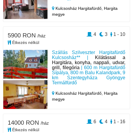
Kulcsosház Hargitafürdő,
Hargita
megye
4
3
1 - 10
5900 RON
/ház
Étkezés nélkül
Szállás Szilveszter Hargitafürdő
Kulcsosház** |
Kilátással a
Hargitára, konyha, nappali, udvar,
grill, filegória
| 600 m Hargitafürdő
Sípálya, 800 m Balu Kalandpark, 9
km Szentegyháza Gyöngye
Termálfürdő
Kulcsosház Hargitafürdő,
Hargita
megye
6
4
1 - 16
14000 RON
/ház
Étkezés nélkül