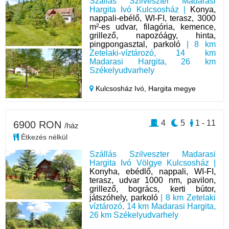
Szállás Szilveszter Madarasi
Hargita Ivó Kulcsosház |
Konya,
nappali-ebélő, WI-FI, terasz, 3000
m²-es udvar, filagória, kemence,
grillező, napozóágy, hinta,
pingpongasztal, parkoló
| 8 km
Zetelaki-víztározó, 14 km
Madarasi Hargita, 26 km
Székelyudvarhely
Kulcsosház Ivó,
Hargita megye
4
5
1 - 11
6900 RON
/ház
Étkezés nélkül
Szállás Szilveszter Madarasi
Hargita Ivó Völgye Kulcsosház |
Konyha, ebédlő, nappali, WI-FI,
terasz, udvar 1000 nm, pavilon,
grillező, bogrács, kerti bútor,
játszóhely, parkoló
| 8 km Zetelaki
víztározó, 14 km Madarasi Hargita,
26 km Székelyudvarhely