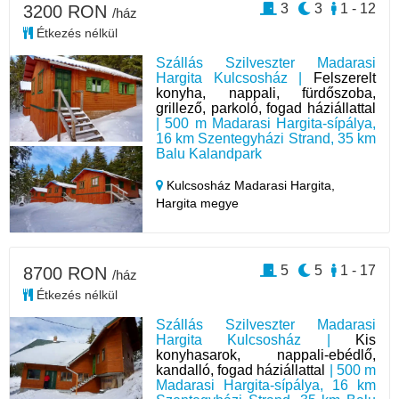
3
3
1 - 12
3200 RON
/ház
Étkezés nélkül
Szállás Szilveszter Madarasi
Hargita Kulcsosház |
Felszerelt
konyha, nappali, fürdőszoba,
grillező, parkoló, fogad háziállattal
| 500 m Madarasi Hargita-sípálya,
16 km Szentegyházi Strand, 35 km
Balu Kalandpark
Kulcsosház Madarasi Hargita,
Hargita megye
5
5
1 - 17
8700 RON
/ház
Étkezés nélkül
Szállás Szilveszter Madarasi
Hargita Kulcsosház |
Kis
konyhasarok, nappali-ebédlő,
kandalló, fogad háziállattal
| 500 m
Madarasi Hargita-sípálya, 16 km