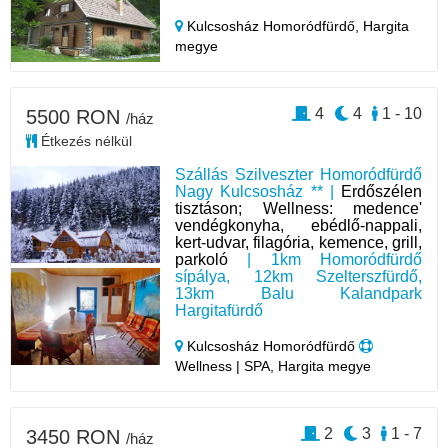
Kulcsosház Homoródfürdő,
Hargita
megye
4
4
1 - 10
5500 RON
/ház
Étkezés nélkül
Szállás Szilveszter Homoródfürdő
Nagy Kulcsosház ** |
Erdőszélen
tisztáson; Wellness: medence'
vendégkonyha, ebédlő-nappali,
kert-udvar, filagória, kemence, grill,
parkoló
| 1km Homoródfürdő
sípálya, 12km Szelterszfürdő,
13km Balu Kalandpark
Hargitafürdő
Kulcsosház Homoródfürdő
Wellness | SPA, Hargita megye
2
3
1 - 7
3450 RON
/ház