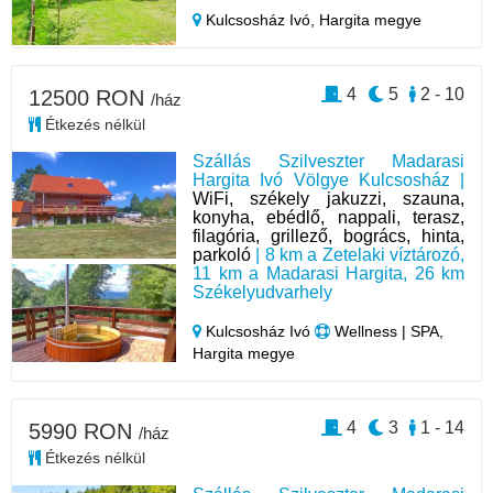
Kulcsosház Ivó,
Hargita megye
4
5
2 - 10
12500 RON
/ház
Étkezés nélkül
Szállás Szilveszter Madarasi
Hargita Ivó Völgye Kulcsosház |
WiFi, székely jakuzzi, szauna,
konyha, ebédlő, nappali, terasz,
filagória, grillező, bogrács, hinta,
parkoló
| 8 km a Zetelaki víztározó,
11 km a Madarasi Hargita, 26 km
Székelyudvarhely
Kulcsosház Ivó
Wellness | SPA,
Hargita megye
4
3
1 - 14
5990 RON
/ház
Étkezés nélkül