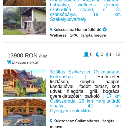
bobpálya, wellness központ,
szabadtéri strand, sí és
szánkópálya, 18 km
Székelyudvarhely
Kulcsosház Homoródfürdő
Wellness | SPA, Hargita megye
6
3
1 - 12
13900 RON
/ház
Étkezés nélkül
Szállás Szilveszter Csíkmadaras
Kulcsosház |
Erdőszélen
tisztáson, konyha, nappali
kandallóval, ,födött terasz, kert-
udvar, filagória, grill, bogrács,
gyerekjátszótér, parkoló
| 17 km
Csíkszereda, 29 km Hargitafürdő
sípálya, 42 km
Gyergyószentmiklós
Kulcsosház Csíkmadaras,
Hargita
megye