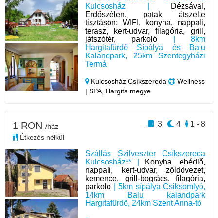
Kulcsosház |
Dézsával,
Erdőszélen, patak átszelte
tisztáson; WIFI, konyha, nappali,
terasz, kert-udvar, filagória, grill,
játszótér, parkoló
| 8km
Hargitafürdő Sípálya és Balu
Kalandpark, 25km Szentegyházi
Termá
Kulcsosház Csíkszereda
Wellness
| SPA, Hargita megye
3
4
1 - 8
1 RON
/ház
Étkezés nélkül
Szállás Szilveszter Csíkszereda
Kulcsosház** |
Konyha, ebédlő,
nappali, kert-udvar, zöldövezet,
kemence, grill-bogrács, filagória,
parkoló
| 5km sípálya Csiksomlyó,
14km Balu kalandpark
Hargitafürdő, 24km Szent Anna-tó