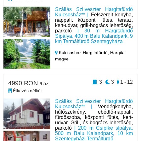
Szállás Szilveszter Hargitafürdő
Kulcsosház** |
Felszerelt konyha,
nappali, központi fűtés, terasz,
kert-udvar, grill-bogrács lehetőség,
parkoló
| 30 m Hargitafürdő
Sípálya, 400 m Balu Kalandpark, 9
km Termálfürdő Szentegyháza
Kulcsosház Hargitafürdő,
Hargita
megye
3
3
1 - 12
4990 RON
/ház
Étkezés nélkül
Szállás Szilveszter Hargitafürdő
Kulcsosház** |
Vendégkonyha,
hűtőszekrény, ebédlő-nappali,
fürdőszoba, központi fűtés, kert-
udvar, Grill, és bogrács lehetőség,
parkoló
| 200 m Csipike sípálya,
500 m Balu Kalandpark, 10 km
Szentegyházi Termálfürdő