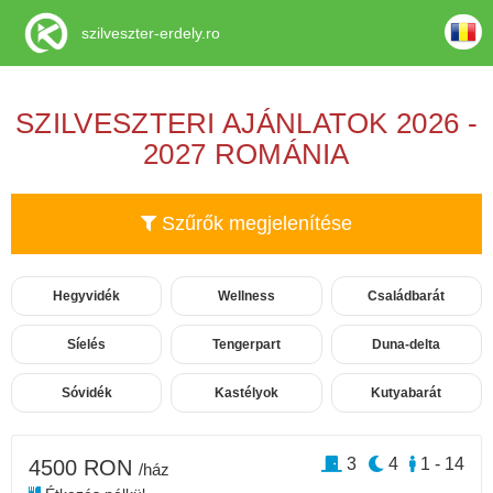
szilveszter-erdely.ro
SZILVESZTERI AJÁNLATOK 2026 -
2027 ROMÁNIA
Szűrők megjelenítése
Hegyvidék
Wellness
Családbarát
Síelés
Tengerpart
Duna-delta
Sóvidék
Kastélyok
Kutyabarát
3
4
1 - 14
4500 RON
/ház