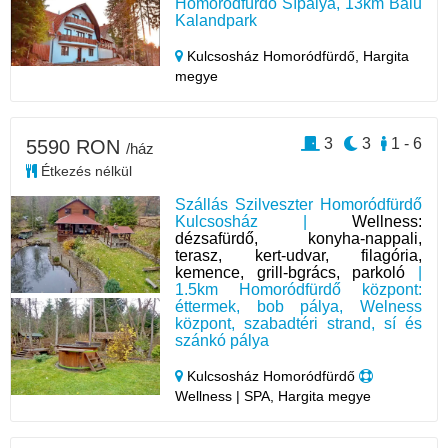
Homoródfürdő Sípálya, 13km Balu
Kalandpark
Kulcsosház Homoródfürdő,
Hargita
megye
3
3
1 - 6
5590 RON
/ház
Étkezés nélkül
Szállás Szilveszter Homoródfürdő
Kulcsosház |
Wellness:
dézsafürdő, konyha-nappali,
terasz, kert-udvar, filagória,
kemence, grill-bgrács, parkoló
|
1.5km Homoródfürdő központ:
éttermek, bob pálya, Welness
központ, szabadtéri strand, sí és
szánkó pálya
Kulcsosház Homoródfürdő
Wellness | SPA, Hargita megye