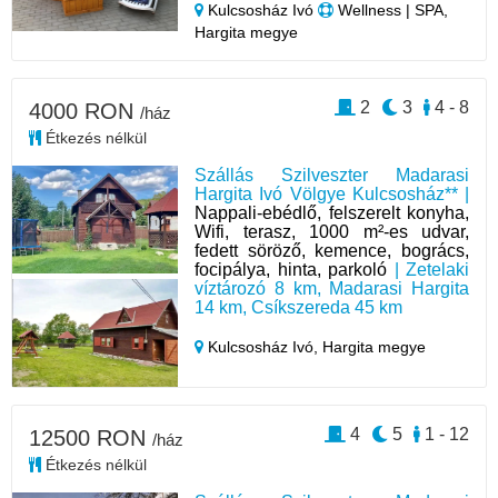
Kulcsosház Ivó
Wellness | SPA,
Hargita megye
2
3
4 - 8
4000 RON
/ház
Étkezés nélkül
Szállás Szilveszter Madarasi
Hargita Ivó Völgye Kulcsosház** |
Nappali-ebédlő, felszerelt konyha,
Wifi, terasz, 1000 m²-es udvar,
fedett söröző, kemence, bogrács,
focipálya, hinta, parkoló
| Zetelaki
víztározó 8 km, Madarasi Hargita
14 km, Csíkszereda 45 km
Kulcsosház Ivó,
Hargita megye
4
5
1 - 12
12500 RON
/ház
Étkezés nélkül