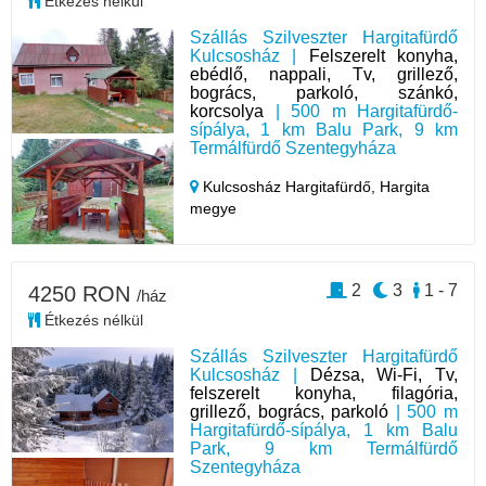
Étkezés nélkül
Szállás Szilveszter Hargitafürdő
Kulcsosház |
Felszerelt konyha,
ebédlő, nappali, Tv, grillező,
bogrács, parkoló, szánkó,
korcsolya
| 500 m Hargitafürdő-
sípálya, 1 km Balu Park, 9 km
Termálfürdő Szentegyháza
Kulcsosház Hargitafürdő,
Hargita
megye
2
3
1 - 7
4250 RON
/ház
Étkezés nélkül
Szállás Szilveszter Hargitafürdő
Kulcsosház |
Dézsa, Wi-Fi, Tv,
felszerelt konyha, filagória,
grillező, bogrács, parkoló
| 500 m
Hargitafürdő-sípálya, 1 km Balu
Park, 9 km Termálfürdő
Szentegyháza