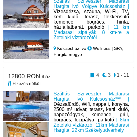
Szállás Szilveszter Madarasi
Hargita Ivó Völgye Kulcsosház |
Vizesdézsa, szauna, Wi-Fi, TV,
kerti kiülő, terasz, flekkensütő
kemence, bogrács, hinta,
háziállatbarát, parkoló
| 11 km
Madarasi sípályák, 8 km-re a
Zetelaki víztározótól
Kulcsosház Ivó
Wellness | SPA,
Hargita megye
4
3
1 - 11
12800 RON
/ház
Étkezés nélkül
Szállás Szilveszter Madarasi
Hargita Ivó Kulcsosház*** |
Dézsafürdő, Wifi, nappali, konyha,
2500 m² udvar, terasz, kerti kiülő,
napozóágyak, kemence, grill,
bogrács, focipálya, parkoló
| 8km
Zetelaki víztározó, 11km Madarasi
Hargita, 22km Székelyudvarhely