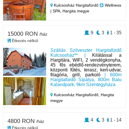
Kulcsosház Hargitafürdő
Wellness
| SPA, Hargita megye
9
3
1 - 35
15000 RON
/ház
Étkezés nélkül
Szállás Szilveszter Hargitafürdő
Kulcsosház** |
Kilátással a
Hargitára, WIFI, 2 vendégkonyha,
45 fős ebédlő-rendezvényterem,
központi fűtés, terasz, kert-udvar,
filagória, grill, parkoló
| 600m
Hargitafürdő Sípálya, 800m Balu
Kalandpark, 9km Szentegyháza
Kulcsosház Hargitafürdő,
Hargita
megye
4
3
1 - 14
4800 RON
/ház
Étkezés nélkül