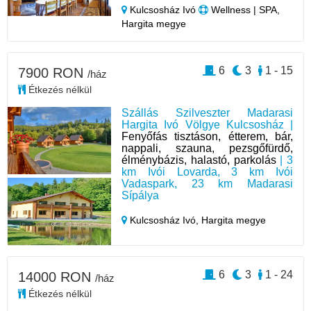
Kulcsosház Ivó
Wellness | SPA,
Hargita megye
6
3
1 - 15
7900 RON
/ház
Étkezés nélkül
Szállás Szilveszter Madarasi
Hargita Ivó Völgye Kulcsosház |
Fenyőfás tisztáson, étterem, bár,
nappali, szauna, pezsgőfürdő,
élménybázis, halastó, parkolás
| 3
km Ivói Lovarda, 3 km Ivói
Vadaspark, 23 km Madarasi
Sípálya
Kulcsosház Ivó,
Hargita megye
6
3
1 - 24
14000 RON
/ház
Étkezés nélkül