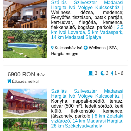
Szállás Szilveszter Madarasi
Hargita Ivó Völgye Kulcsosház |
Wellness: dézsa, medence;
Fenyőfás tisztáson, patak partján,
kert-udvar, filegória, kemence,
flekkensütő, bogrács, parkoló
| 2.5
km Ivói Lovarda, 5 km Vadaspark,
14 km Madarasi Sípálya
Kulcsosház Ivó
Wellness | SPA,
Hargita megye
3
3
1 - 6
6900 RON
/ház
Étkezés nélkül
Szállás Szilveszter Madarasi
Hargita Ivó Völgye Kulcsosház |
Konyha, nappali-ebédlő, terasz,
udvar (500 m²), fedett söröző, kerti
kiülő, flekkensütő kemence,
játszóhely, parkoló
| 8 km Zetelaki
víztározó, 14 km Madarasi Hargita,
26 km Székelyudvarhely