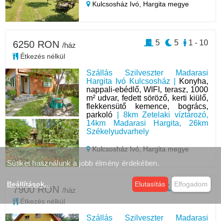
Kulcsosház Ivó,
Hargita megye
5
5
1 - 10
6250 RON
/ház
Étkezés nélkül
Szállás Szilveszter Madarasi
Hargita Ivó Kulcsosház |
Konyha,
nappali-ebédlő, WIFI, terasz, 1000
m² udvar, fedett söröző, kerti kiülő,
flekkensütő kemence, bogrács,
parkoló
| 8km Zetelaki víztározó,
14km Madarasi Hargita, 26km
Székelyudvarhely
Kulcsosház Ivó,
Hargita megye
Sütiket használunk a jobb élmény érdekében.
Beállítások
...
Elutasítás
Elfogadom
4
3
1 - 13
7900 RON
/ház
Étkezés nélkül
Szállás Szilveszter Madarasi