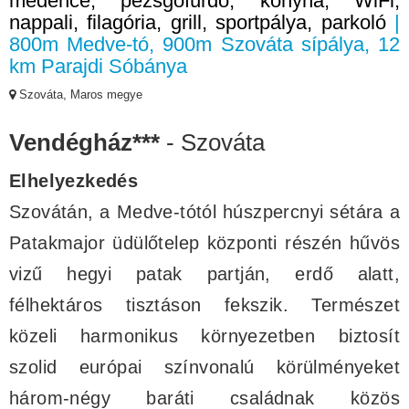
medence, pezsgőfürdő, konyha, WiFi,
nappali, filagória, grill, sportpálya, parkoló
|
800m Medve-tó, 900m Szováta sípálya, 12
km Parajdi Sóbánya
Szováta, Maros megye
Vendégház***
- Szováta
Elhelyezkedés
Szovátán, a Medve-tótól húszpercnyi sétára a
Patakmajor üdülőtelep központi részén hűvös
vizű hegyi patak partján, erdő alatt,
félhektáros tisztáson fekszik. Természet
közeli harmonikus környezetben biztosít
szolid európai színvonalú körülményeket
három-négy baráti családnak közös