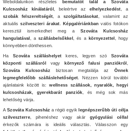
Weboldalunkon részletes
bemutatót talál a Szováta
Kulcsosház kínálatáról
, beleértve az
elhelyezkedést
, a
szobák felszereltségét
, a
szolgáltatásokat
, valamint az
aktuális
szilveszteri árakat
.
Képgalériánkban
valós fotókon
keresztül ismerkedhet meg a
Szováta Kulcsosház
hangulatával
, a
szállásbelsőkkel
, és a
környezettel
, hogy
könnyebben dönthessen.
Ha
Szováta szálláshelyet
keres, legyen szó
Szováta
központi szállásról
vagy
környező falusi panziókról
,
Szováta Kulcsosház
biztosan megtalálja az
Önnek
legmegfelelőbb szálláslehetőséget
. Nézzen körül további
ajánlataink között is:
wellness szállások, nyaralók, hegyi
kulcsosházak, gyerekbarát panziók
, és még sok más
lehetőség várja.
A
Szováta Kulcsosház
a régió egyik
legnépszerűbb úti célja
szilveszterre
, pihenéshez vagy akár
gyógyulási céllal
érkezők számára is ideális választás. Válasszon egy