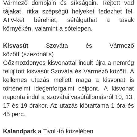
Vármező dombjain és síkságain. Rejtett vad
tájakat, ritka szépségű helyeket fedezhet fel.
ATV-ket bérelhet, sétálgathat a tavak
környékén, valamint a sótelepen.
Kisvasút
Szováta és Vármező
között (szezonális)
Gőzmozdonyos kisvonattal indult újra a nemrég
felújított kisvasút Szováta és Vármező között. A
kellemes utazás mellett maga a kisvonat is
történelmi idegenforgalmi célpont. A kisvonat
naponta indul a szovátai vasútállomásról 10, 13,
17 és 19 órakor. Az utazás időtartama 1 óra és
45 perc.
Kalandpark
a Tivoli-tó közelében