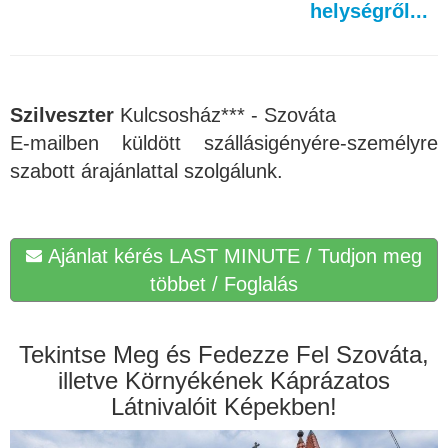
helységről...
Szilveszter
Kulcsosház*** - Szováta
E-mailben küldött szállásigényére-személyre
szabott árajánlattal szolgálunk.
Ajánlat kérés LAST MINUTE / Tudjon meg
többet / Foglalás
Tekintse Meg és Fedezze Fel Szováta,
illetve Környékének Káprázatos
Látnivalóit Képekben!