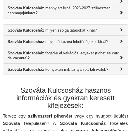
Szováta Kulcsosház
mennyiért kínál 2026-2027 szilveszteri
csomagajánlatot?
Szováta Kulcsosház
milyen szolgáltatásokat kínál?
Szováta Kulcsosház
milyen étkezési lehetőségeket kínál?
Szováta Kulcsosház
fogad-e el vakációs jegyeket (tichet és card
de vacanta)?
Szováta Kulcsosház
környékén mik az ajánlott látnivalók?
Szováta Kulcsosház hasznos
információk és gyakran keresett
kifejezések:
Tervez egy
szilveszteri pihenést
vagy egy nyugodt üdülést
Szováta
településen? A
Szováta Kulcsosház
tökéletes
választás azok számára, akik
csendre, kikapcsolódásra
,