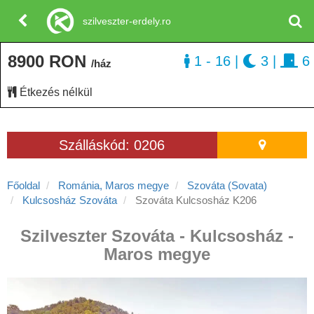
szilveszter-erdely.ro
8900 RON
1 - 16
|
3
|
6
/ház
Étkezés nélkül
Szálláskód: 0206
Főoldal
Románia, Maros megye
Szováta (Sovata)
Kulcsosház Szováta
Szováta Kulcsosház K206
Szilveszter Szováta - Kulcsosház -
Maros megye