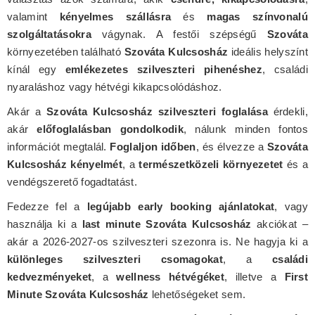
valamint
kényelmes szállásra
és
magas színvonalú
szolgáltatásokra
vágynak. A festői szépségű
Szováta
környezetében található
Szováta Kulcsosház
ideális helyszínt
kínál egy
emlékezetes szilveszteri pihenéshez
, családi
nyaraláshoz vagy hétvégi kikapcsolódáshoz.
Akár a
Szováta Kulcsosház szilveszteri foglalása
érdekli,
akár
előfoglalásban gondolkodik
, nálunk minden fontos
információt megtalál.
Foglaljon időben
, és élvezze a
Szováta
Kulcsosház kényelmét
, a
természetközeli környezetet
és a
vendégszerető fogadtatást.
Fedezze fel a
legújabb early booking ajánlatokat
, vagy
használja ki a
last minute Szováta Kulcsosház
akciókat –
akár a 2026-2027-os szilveszteri szezonra is. Ne hagyja ki a
különleges szilveszteri csomagokat
, a
családi
kedvezményeket
, a
wellness hétvégéket
, illetve a
First
Minute Szováta Kulcsosház
lehetőségeket sem.