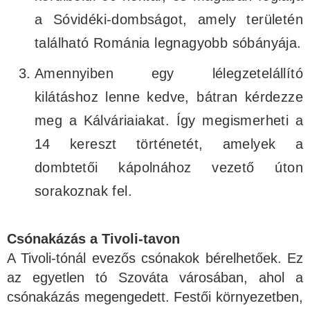
a Sóvidéki-dombságot, amely területén
található Románia legnagyobb sóbányája.
Amennyiben egy lélegzetelállító
kilátáshoz lenne kedve, bátran kérdezze
meg a Kálváriaiakat. Így megismerheti a
14 kereszt történetét, amelyek a
dombtetői kápolnához vezető úton
sorakoznak fel.
Csónakázás a Tivoli-tavon
A Tivoli-tónál evezős csónakok bérelhetőek. Ez
az egyetlen tó Szováta városában, ahol a
csónakázás megengedett. Festői környezetben,