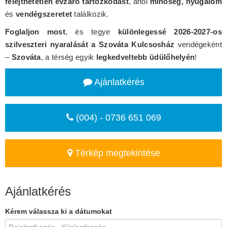
felejthetetlen évzáró tartózkodást
, ahol
minőség, nyugalom
és
vendégszeretet
találkozik.
Foglaljon most
, és tegye
különlegessé 2026-2027-os
szilveszteri nyaralását a Szováta Kulcsosház
vendégeként
–
Szováta
, a térség egyik
legkedveltebb üdülőhelyén
!
Ajánlatkérés
(004) - 0736 651 069
Térkép megtekintése
Ajánlatkérés
Kérem válassza ki a dátumokat