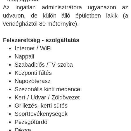
Az ingatlan adminisztrátora ugyanazon az
udvaron, de külön álló épületben lakik (a
vendégháztól 80 méternyire).
Felszereltség - szolgáltatás
Internet / WiFi
Nappali
Szabadidős /TV szoba
Központi fűtés
Napozóterasz
Szezonális kinti medence
Kert / Udvar / Zöldövezet
Grillezés, kerti sütés
Sporttevékenységek
Pezsgőfürdő
Dézsa