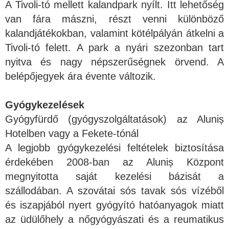
A Tivoli-tó mellett kalandpark nyílt. Itt lehetőség
van fára mászni, részt venni különböző
kalandjátékokban, valamint kötélpályán átkelni a
Tivoli-tó felett. A park a nyári szezonban tart
nyitva és nagy népszerűségnek örvend. A
belépőjegyek ára évente változik.
Gyógykezelések
Gyógyfürdő (gyógyszolgáltatások) az Aluniș
Hotelben vagy a Fekete-tónál
A legjobb gyógykezelési feltételek biztosítása
érdekében 2008-ban az Aluniș Központ
megnyitotta saját kezelési bázisát a
szállodában. A szovátai sós tavak sós vízéből
és iszapjából nyert gyógyító hatóanyagok miatt
az üdülőhely a nőgyógyászati és a reumatikus