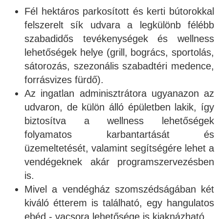
Fél hektáros parkosított és kerti bútorokkal
felszerelt sík udvara a legkülönb félébb
szabadidős tevékenységek és wellness
lehetőségek helye (grill, bogrács, sportolás,
sátorozás, szezonális szabadtéri medence,
forrásvizes fürdő).
Az ingatlan adminisztrátora ugyanazon az
udvaron, de külön álló épületben lakik, így
biztosítva a wellness lehetőségek
folyamatos karbantartását és
üzemeltetését, valamint segítségére lehet a
vendégeknek akár programszervezésben
is.
Mivel a vendégház szomszédságában két
kiváló étterem is található, egy hangulatos
ebéd - vacsora lehetősége is kiaknázható.