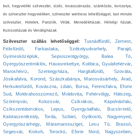
buli, hegyvidéki szilveszter, sízés, lovasszánazás, szánkózás, korcsolya,
és szilveszter hegyvidéken, szilveszter wellness lehetőséggel, last minute
szilveszter, Hotelek, Panziók, Villák, Menedékházak, Hétvégi házak,
Kulcsosházak és Vendégházak
Szilveszter szállás lehetőséggel:
Tusnádfürdő
,
Zernest
,
Félixfürdő
,
Farkaslaka
,
Székelyudvarhely
,
Parajd
,
Gyimesközéplok
,
Sepsiszentgyörgy
,
Balea Tó
,
Gyergyószentmiklós
,
Havasrekettye
,
Kolibica
,
Gyulafehérvár
,
Maroshévíz
,
Szentegyháza
,
Hargitafürdő
,
Szováta
,
Jósikafalva
,
Korond
,
Szászkabánya
,
Marosvásárhely
,
Arad
,
Herkulesfürdő
,
Kovászna
,
Libán
,
Borsa
,
Ferencfalva
,
Eforie
Sud
,
Moldvahosszúmező
,
Moldovița
,
Fehérvölgy
,
Hátszeg
,
Szörényvár
,
Kolozsvár
,
Csíkrákos
,
Kápolnásfalu
,
Csíkszentdomokos
,
Lepus
,
Gyergyóalfalu
,
Bucsin-tető
,
Kalotaszentkirály
,
Torda
,
Szibiel
,
Gyilkostó
,
Nagyenyed
,
Gyergyószárhegy
,
Máramarossziget
,
Lesu Tó
,
Brassó
,
Segesvár
,
Kiskoh
,
Torockó
,
Eforie Nord
,
Nagyszeben
,