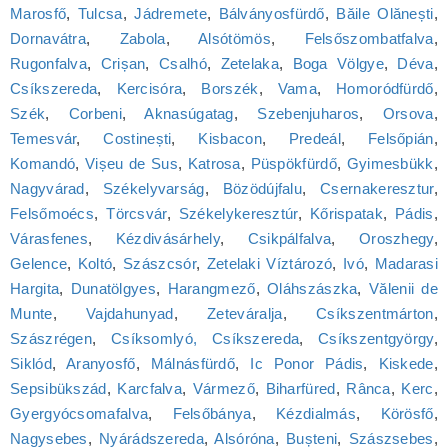
Marosfő
,
Tulcsa
,
Jádremete
,
Bálványosfürdő
,
Băile Olănești
,
Dornavátra
,
Zabola
,
Alsótömös
,
Felsőszombatfalva
,
Rugonfalva
,
Crișan
,
Csalhó
,
Zetelaka
,
Boga Völgye
,
Déva
,
Csíkszereda
,
Kercisóra
,
Borszék
,
Vama
,
Homoródfürdő
,
Szék
,
Corbeni
,
Aknasúgatag
,
Szebenjuharos
,
Orsova
,
Temesvár
,
Costinești
,
Kisbacon
,
Predeál
,
Felsőpián
,
Komandó
,
Vișeu de Sus
,
Katrosa
,
Püspökfürdő
,
Gyimesbükk
,
Nagyvárad
,
Székelyvarság
,
Bözödújfalu
,
Csernakeresztur
,
Felsőmoécs
,
Törcsvár
,
Székelykeresztúr
,
Kőrispatak
,
Pádis
,
Várasfenes
,
Kézdivásárhely
,
Csikpálfalva
,
Oroszhegy
,
Gelence
,
Koltó
,
Szászcsór
,
Zetelaki Víztározó
,
Ivó
,
Madarasi
Hargita
,
Dunatölgyes
,
Harangmező
,
Oláhszászka
,
Vălenii de
Munte
,
Vajdahunyad
,
Zeteváralja
,
Csíkszentmárton
,
Szászrégen
,
Csíksomlyó, Csíkszereda
,
Csíkszentgyörgy
,
Siklód
,
Aranyosfő
,
Málnásfürdő
,
Ic Ponor Pádis
,
Kiskede
,
Sepsibükszád
,
Karcfalva
,
Vármező
,
Biharfüred
,
Rânca
,
Kerc
,
Gyergyócsomafalva
,
Felsőbánya
,
Kézdialmás
,
Körösfő
,
Nagysebes
,
Nyárádszereda
,
Alsóróna
,
Bușteni
,
Szászsebes
,