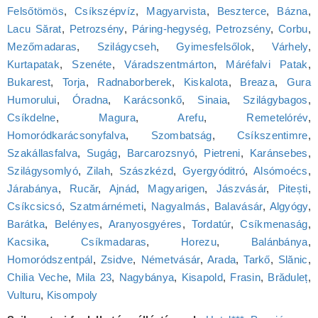
Felsőtömös
,
Csíkszépvíz
,
Magyarvista
,
Beszterce
,
Bázna
,
Lacu Sărat
,
Petrozsény
,
Páring-hegység, Petrozsény
,
Corbu
,
Mezőmadaras
,
Szilágycseh
,
Gyimesfelsőlok
,
Várhely
,
Kurtapatak
,
Szenéte
,
Váradszentmárton
,
Máréfalvi Patak
,
Bukarest
,
Torja
,
Radnaborberek
,
Kiskalota
,
Breaza
,
Gura
Humorului
,
Óradna
,
Karácsonkő
,
Sinaia
,
Szilágybagos
,
Csíkdelne
,
Magura
,
Arefu
,
Remetelórév
,
Homoródkarácsonyfalva
,
Szombatság
,
Csíkszentimre
,
Szakállasfalva
,
Sugág
,
Barcarozsnyó
,
Pietreni
,
Karánsebes
,
Szilágysomlyó
,
Zilah
,
Szászkézd
,
Gyergyóditró
,
Alsómoécs
,
Járabánya
,
Rucăr
,
Ajnád
,
Magyarigen
,
Jászvásár
,
Pitești
,
Csíkcsicsó
,
Szatmárnémeti
,
Nagyalmás
,
Balavásár
,
Algyógy
,
Barátka
,
Belényes
,
Aranyosgyéres
,
Tordatúr
,
Csíkmenaság
,
Kacsika
,
Csíkmadaras
,
Horezu
,
Balánbánya
,
Homoródszentpál
,
Zsidve
,
Németvásár
,
Arada
,
Tarkő
,
Slănic
,
Chilia Veche
,
Mila 23
,
Nagybánya
,
Kisapold
,
Frasin
,
Brăduleț
,
Vulturu
,
Kisompoly