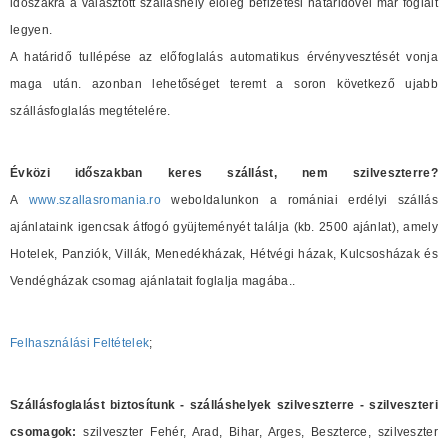
időszakra a választott szálláshely előleg befizetési határidővel már foglalt
legyen.
A határidő tullépése az előfoglalás automatikus érvényvesztését vonja
maga után. azonban lehetőséget teremt a soron következő ujabb
szállásfoglalás megtételére.
Évközi időszakban keres szállást, nem szilveszterre?
A
www.szallasromania.ro
weboldalunkon a romániai erdélyi szállás
ajánlataink igencsak átfogó gyüjteményét találja (kb. 2500 ajánlat), amely
Hotelek, Panziók, Villák, Menedékházak, Hétvégi házak, Kulcsosházak és
Vendégházak csomag ajánlatait foglalja magába..
Felhasználási Feltételek
;
Szállásfoglalást biztosítunk - szálláshelyek szilveszterre - szilveszteri
csomagok:
szilveszter Fehér, Arad, Bihar, Arges, Beszterce, szilveszter