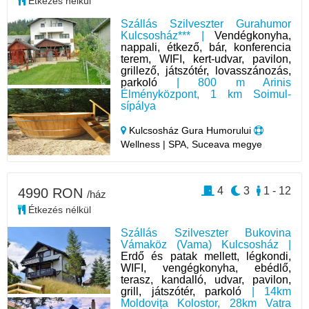
Étkezés nélkül
Szállás Szilveszter Gurahumor
Kulcsosház*** |
Vendégkonyha,
nappali, étkező, bár, konferencia
terem, WIFI, kert-udvar, pavilon,
grillező, játszótér, lovasszánozás,
parkoló
| 800 m Arinis
Élményközpont, 1 km Soimul-
sípálya
Kulcsosház Gura Humorului
Wellness | SPA, Suceava megye
4
3
1 - 12
4990 RON
/ház
Étkezés nélkül
Szállás Szilveszter Bukovina
Vámaköz (Vama) Kulcsosház |
Erdő és patak mellett, légkondi,
WIFI, vengégkonyha, ebédlő,
terasz, kandalló, udvar, pavilon,
grill, játszótér, parkoló
| 14km
Moldovița Kolostor, 28km Vatra