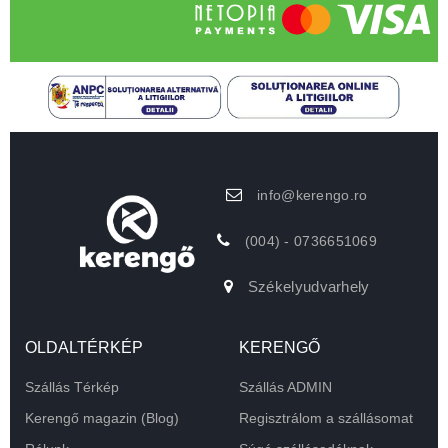
info@kerengo.ro
(004) - 0736651069
Székelyudvarhely
OLDALTÉRKÉP
KERENGŐ
Szállás Térkép
Szállás ADMIN
Kerengő magazin (Blog)
Regisztrálom a szállásomat