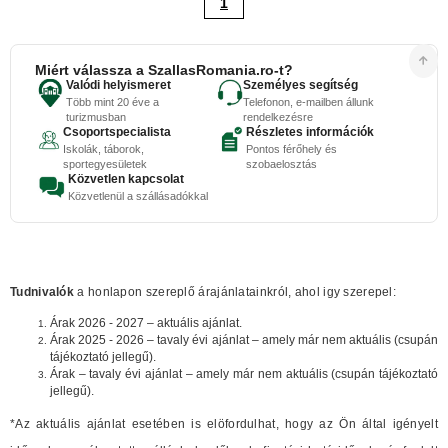
1
Miért válassza a SzallasRomania.ro-t?
Valódi helyismeret
Személyes segítség
Több mint 20 éve a
Telefonon, e-mailben állunk
turizmusban
rendelkezésre
Csoportspecialista
Részletes információk
Iskolák, táborok,
Pontos férőhely és
sportegyesületek
szobaelosztás
Közvetlen kapcsolat
Közvetlenül a szállásadókkal
Tudnivalók
a honlapon szereplő árajánlatainkról, ahol igy szerepel:
Árak 2026 - 2027 – aktuális ajánlat.
Árak 2025 - 2026 – tavaly évi ajánlat – amely már nem aktuális (csupán
tájékoztató jellegű).
Árak – tavaly évi ajánlat – amely már nem aktuális (csupán tájékoztató
jellegű).
*Az aktuális ajánlat esetében is elöfordulhat, hogy az Ön által igényelt