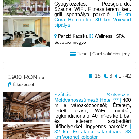
Gyógykezelés; Pezsgőfürdő;
Szauna; WIFI, Fitness terem; kert,
grill, sportpálya, parkoló
| 19 km
Gura Humorului, 30 km Voievod
sípálya
Panzió Kacsika
Wellness | SPA,
Suceava megye
Tichet | Card vakációs jegy
15
3
1 - 42
1900 RON
/fő
Étkezéssel
Szállás Szilveszter
Moldvahosszúmező Hotel *** |
400
m a városközponttól; Étterem,
fedett terasz, WiFi, minibár,
légkondicionáló, 40 m²-es kert, bár
és étterem szabadtéri
ülőhelyekkel, Ingyenes parkolás
|
32 km Escalada kalandpark, 33
km Voroneț kolostor