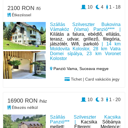
10
4
1 - 18
2100 RON
/fő
Étkezéssel
Szállás Szilveszter Bukovina
Vámaköz (Vama) Panzió**** |
Kilátás a falura, ebédlő, ellátás,
terasz, udvar, grillező, filegória,
játszótér, Wifi, parkoló
| 14 km
Moldovita Kolostor, 28 km Vatra
Dornei sípálya, 23 km Voronet
Kolostor
Panzió Vama,
Suceava megye
Tichet | Card vakációs jegy
10
3
1 - 20
16900 RON
/ház
Étkezés nélkül
Szállás Szilveszter Kacsika
Panzió*** |
Kacsika Sóbánya
mellett; Étterem; Medence;