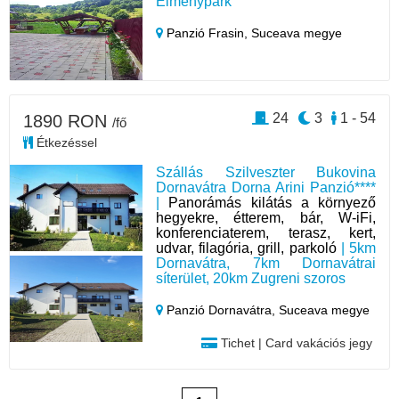
Élménypark
Panzió Frasin,
Suceava megye
24
3
1 - 54
1890 RON
/fő
Étkezéssel
Szállás Szilveszter Bukovina
Dornavátra Dorna Arini Panzió****
|
Panorámás kilátás a környező
hegyekre, étterem, bár, W-iFi,
konferenciaterem, terasz, kert,
udvar, filagória, grill, parkoló
| 5km
Dornavátra, 7km Dornavátrai
síterület, 20km Zugreni szoros
Panzió Dornavátra,
Suceava megye
Tichet | Card vakációs jegy