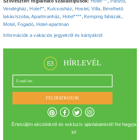
Szilveszteri foglalható szállástípusok:
Hotel***
,
Panzió
,
Vendégház
,
Hotel**
,
Kulcsosház
,
Hostel
,
Villa
,
Bérelhető
lakás/szoba
,
Apartmanház
,
Hotel****
,
Kemping faházak
,
Motel
,
Fogadó
,
Hotel‑apartman
Információk a vakációs jegyekről és kártyákról
HÍRLEVÉL
FELIRATKOZOK
Értesüljön akcióinkról és exkluzív ajánlatainkról! Ne hagyja
ki!