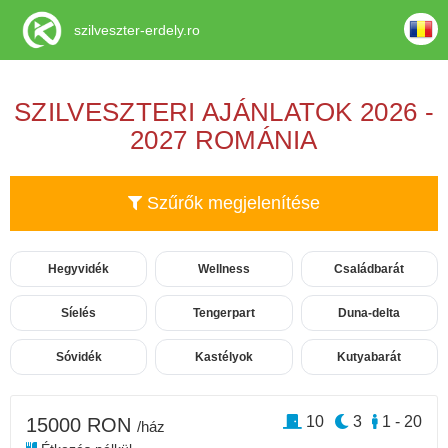
szilveszter-erdely.ro
SZILVESZTERI AJÁNLATOK 2026 -
2027 ROMÁNIA
Szűrők megjelenítése
Hegyvidék
Wellness
Családbarát
Síelés
Tengerpart
Duna-delta
Sóvidék
Kastélyok
Kutyabarát
10
3
1 - 20
15000 RON
/ház