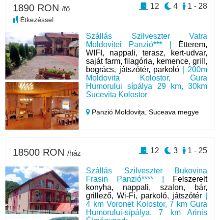
12
4
1 - 28
1890 RON
/fő
Étkezéssel
Szállás Szilveszter Vatra
Moldoviței Panzió*** |
Étterem,
WIFI, nappali, terasz, kert-udvar,
saját farm, filagória, kemence, grill,
bogrács, játszótér, parkoló
| 200m
Moldovita Kolostor, Gura
Humorului sípálya 29 km, 30km
Sucevita Kolostor
Panzió Moldovița,
Suceava megye
12
3
1 - 25
18500 RON
/ház
Szállás Szilveszter Bukovina
Frasin Panzió**** |
Felszerelt
konyha, nappali, szalon, bár,
grillező, Wi-Fi, parkoló, játszótér
|
4 km Voronet Kolostor, 7 km Gura
Humorului-sípálya, 7 km Arinis