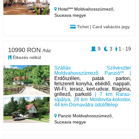
Hotel*** Moldvahosszúmező,
Suceava megye
Tichet | Card vakációs jegy
9
3
1 - 19
10990 RON
/ház
Étkezés nélkül
Szállás Szilveszter
Moldvahosszúmező Panzió** |
Erdőszélen, patak parton,
felszerelt konyha, ebédlő, nappali,
Wi-Fi, terasz, kert-udvar, filagória,
grillező, parkoló
| 7 km Rarau-
sípálya, 28 km Moldovita-kolostor,
44 km Dornavátra üdülőtelep
Panzió Moldvahosszúmező,
Suceava megye