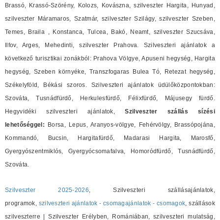
Brassó, Krassó-Szörény, Kolozs, Kovászna, szilveszter Hargita, Hunyad,
szilveszter Máramaros, Szatmár, szilveszter Szilágy, szilveszter Szeben,
Temes, Braila , Konstanca, Tulcea, Bakó, Neamt, szilveszter Szucsáva,
Ilfov, Arges, Mehedinti, szilveszter Prahova. Szilveszteri ajánlatok a
következő turisztikai zonákból: Prahova Völgye, Apuseni hegység, Hargita
hegység, Szeben környéke, Transzfogaras Bulea Tó, Retezat hegység,
Székelyföld, Békási szoros. Szilveszteri ajánlatok üdülőközpontokban:
Szováta, Tusnádfürdő, Herkulesfürdő, Félixfürdő, Májusegy fürdő.
Hegyvidéki szilveszteri ajánlatok,
Szilveszter szállás sízési
lehetőséggel:
Borsa, Lepus, Aranyos-völgye, Fehérvölgy, Brassópojána,
Kommandó, Bucsin, Hargitafürdő, Madarasi Hargita, Marosfő,
Gyergyószentmiklós, Gyergyócsomafalva, Homoródfürdő, Tusnádfürdő,
Szováta.
Szilveszter 2025-2026
, Szilveszteri szállásajánlatok,
programok,
szilveszteri ajánlatok - csomagajánlatok - csomagok
, szállások
szilveszterre | Szilveszter Erélyben, Romániában, szilveszteri mulatság,