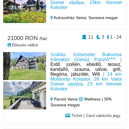
Dornei sípálya, 23km Voronet
Kolostor
Kulcsosház Vama,
Suceava megye
11
3
1 - 24
21000 RON
/ház
Étkezés nélkül
Szállás Szilveszter Bukovina
Vámaköz (Vama), Panzió**** |
Erdő szélén, ebédlő, terasz,
kandalló, szauna, udvar, grill,
filegória, játszótér, Wifi
| 14 km
Moldovița Kolostor, 28 km Vatra
Dornei sípálya, 23 km Voronet
Kolostor
Panzió Vama
Wellness | SPA,
Suceava megye
Tichet | Card vakációs jegy