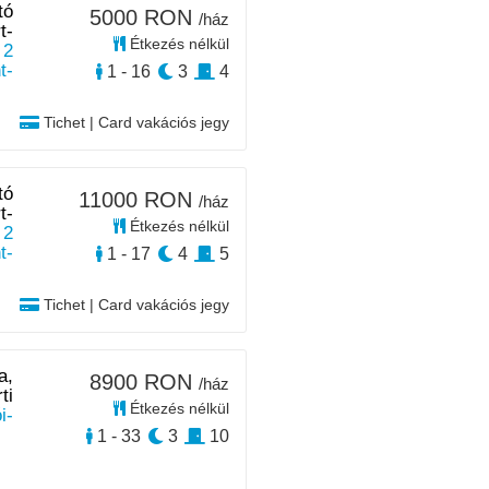
tó
5000 RON
/ház
t-
Étkezés nélkül
 2
t-
1 - 16
3
4
Tichet | Card vakációs jegy
tó
11000 RON
/ház
t-
Étkezés nélkül
 2
t-
1 - 17
4
5
Tichet | Card vakációs jegy
a,
8900 RON
/ház
ti
Étkezés nélkül
i-
1 - 33
3
10