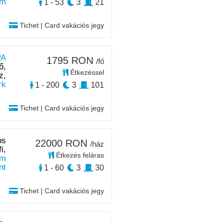
km
1 - 53
3
21
Tichet | Card vakációs jegy
PA
1795 RON
/fő
ő,
Étkezéssel
z,
rk
1 - 200
3
101
Tichet | Card vakációs jegy
os
22000 RON
/ház
i,
Étkezés feláras
km
nt
1 - 60
3
30
Tichet | Card vakációs jegy