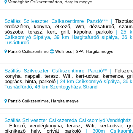
Vendégház Csíkszentmárton,
Hargita megye
Szállás Szilveszter Csíkszentimre Panzió*** |
Tisztás
erdőszélen, konyha, étkező, Wifi, dézsafürdő, szaun
sószoba, terasz, kert, grill, kápolna, parkoló
| 25 
Csíksomlyó Sípálya, 39 km Hargitafürdő sípálya, 36 
Tusádfürdő
Panzió Csíkszentimre
Wellness | SPA, Hargita megye
Szállás Szilveszter Csíkszentimre Panzió** |
Felszere
konyha, nappali, terasz, Wifi, kert-udvar, kemence, gril
bogrács, hinta, parkoló
| 24 km Csíksomlyó sípálya, 36 
Tusnádfürdő, 46 km Szentegyháza Strand
Panzió Csíkszentimre,
Hargita megye
Szállás Szilveszter Csíkszereda Csíksomlyó Vendégház 
|
Étkező, vendégkonyha, terasz, Wifi, kert-udvar, gril
piknikező hely, privát parkoló
| 300m Csíksoml