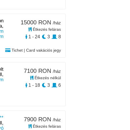
on
15000 RON
/ház
a,
Étkezés feláras
km
km
1 - 24
3
8
Tichet | Card vakációs jegy
lt
7100 RON
/ház
l,
Étkezés nélkül
km
1 - 18
3
6
**
7900 RON
/ház
l,
Étkezés feláras
yó