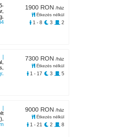
ő-
1900 RON
/ház
r,
Étkezés nélkül
g,
34
1 - 8
3
2
 |
7300 RON
/ház
l,
Étkezés nélkül
s,
y,
1 - 17
3
5
 |
9000 RON
/ház
lt
Étkezés nélkül
),
km
1 - 21
2
8