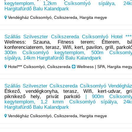
kegytemplom, 1,2km Csíksomlyó sípálya, 24
Hargitafürdő Balu Kalandpark
Vendégház Csíksomlyó, Csíkszereda,
Hargita megye
Szállás Szilveszter Csíkszereda Csíksomlyó Hotel ***
Wellness: Szauna, Fitness terem; Étterem, bá
konferenciaterem, terasz, Wifi, kert, pavilon, grill, parkol
300m Csíksomlyó kegytemplom, 500m Csíksoml
sípálya, 14km Hargitafürdő Balu Kalandpark
Hotel*** Csíksomlyó, Csíkszereda
Wellness | SPA, Hargita meg
Szállás Szilveszter Csíkszereda Csíksomlyó Vendégház
Étkező, vendégkonyha, terasz, Wifi, kert-udvar, gril
piknikező hely, privát parkoló
| 900m Csíksoml
kegytemplom, 1,2 kmm Csíksomlyó sípálya, 24
Hargitafürdő Balu Kalandpark
Vendégház Csíksomlyó, Csíkszereda,
Hargita megye