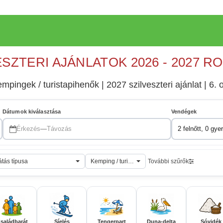
ESZTERI AJÁNLATOK 2026 - 2027 R
pingek / turistapihenők | 2027 szilveszteri ajánlat | 6. o
Dátumok kiválasztása
Vendégek
Érkezés
—
Távozás
2 felnőtt, 0 gye
átás típusa
Kemping / turistapihenő
További szűrők
saládbarát
Síelés
Tengerpart
Duna-delta
Sóvidék