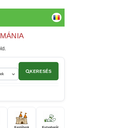
OMÁNIA
ld.
KERESÉS
rek
Kastélyok
Kutyabarát