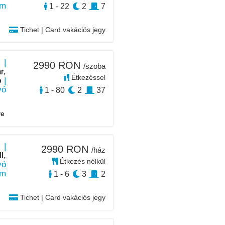
km
1 - 22
2
7
Tichet | Card vakációs jegy
 |
2990 RON
/szoba
r,
Étkezéssel
ó
|
yó
1 - 80
2
37
ye
 |
2990 RON
/ház
l,
Étkezés nélkül
yó
km
1 - 6
3
2
Tichet | Card vakációs jegy