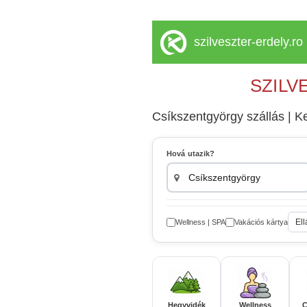
szilveszter-erdely.ro
SZILV
Csíkszentgyörgy szállás | Kem
Hová utazik?
Ell
Wellness | SPA
Vakációs kártya
Hegyvidék
Wellness
C