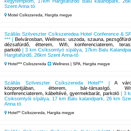
kegytemplom, 17km Hargitafürdő Balu kalandpark, 26
Szent Anna tó
Motel Csíkszereda,
Hargita megye
Szállás Szilveszter Csíkszeredea Hotel Conference & S
*** |
Belvárosban, Wellness: uszoda, szauna, pezsgőfürd
dézsafürdő, étterem, Wifi, konferenciaterem, teras
parkoló
| 3 km Csíksomlyó sípálya, 17km Balu Kalandpa
Hargitafürdő, 26km Szent Anna-tó
Hotel*** Csíkszereda
Wellness | SPA, Hargita megye
Szállás Szilveszter Csíkszereda Hotel** |
A vár
központjában, étterem, bár-társaslgó, Wif
konferenciaterem, kábeltévé, gyermekbarát, parkoló
| 3 
Csiksomlyói sípálya, 17 km Balu kalandpark, 26 km Sze
Anna tó
Hotel** Csíkszereda,
Hargita megye