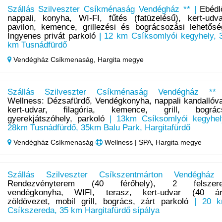
Szállás Szilveszter Csíkménaság Vendégház ** |
Ebédl
nappali, konyha, WI-FI, fűtés (fatüzelésű), kert-udva
pavilon, kemence, grillezési és bográcsozási lehetősé
Ingyenes privát parkoló
| 12 km Csíksomlyói kegyhely, 
km Tusnádfürdő
Vendégház Csíkmenaság,
Hargita megye
Szállás Szilveszter Csíkménaság Vendégház **
Wellness: Dézsafürdő, Vendégkonyha, nappali kandallóva
kert-udvar, filagória, kemence, grill, bográc
gyerekjátszóhely, parkoló
| 13km Csíksomlyói kegyhel
28km Tusnádfürdő, 35km Balu Park, Hargitafürdő
Vendégház Csíkmenaság
Wellness | SPA, Hargita megye
Szállás Szilveszter Csíkszentmárton Vendégház
Rendezvényterem (40 férőhely), 2 felszere
vendégkonyha, WIFI, terasz, kert-udvar (40 ár
zöldövezet, mobil grill, bogrács, zárt parkoló
| 20 
Csíkszereda, 35 km Hargitafürdő sípálya