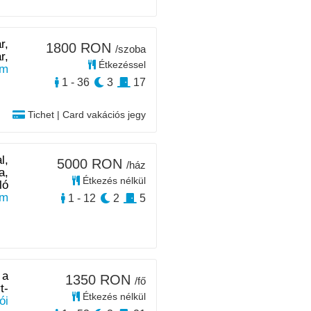
r,
1800 RON
/szoba
r,
Étkezéssel
km
1 - 36
3
17
Tichet | Card vakációs jegy
l,
5000 RON
/ház
a,
Étkezés nélkül
ló
km
1 - 12
2
5
 a
1350 RON
/fő
t-
Étkezés nélkül
ói