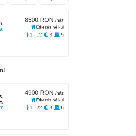
 |
8500 RON
/ház
m,
Étkezés nélkül
a,
1 - 12
3
5
n!
 |
4900 RON
/ház
s,
Étkezés nélkül
és
km
1 - 22
3
6