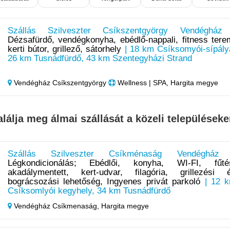
Szállás Szilveszter Csíkszentgyörgy Vendégház
Dézsafürdő, vendégkonyha, ebédlő-nappali, fitness tere
kerti bútor, grillező, sátorhely
| 18 km Csíksomyói-sípály
26 km Tusnádfürdő, 43 km Szentegyházi Strand
Vendégház Csíkszentgyörgy
Wellness | SPA, Hargita megye
alálja meg álmai szállását a közeli településeke
Szállás Szilveszter Csíkménaság Vendégház
Légkondicionálás; Ebédlői, konyha, WI-FI, fűté
akadálymentett, kert-udvar, filagória, grillezési 
bográcsozási lehetőség, Ingyenes privát parkoló
| 12 
Csíksomlyói kegyhely, 34 km Tusnádfürdő
Vendégház Csíkmenaság,
Hargita megye