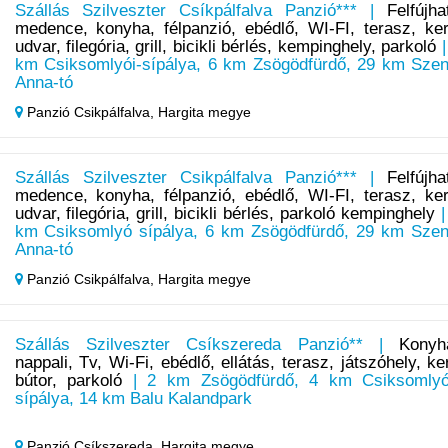
Szállás Szilveszter Csíkpálfalva Panzió*** |
Felfújha
medence, konyha, félpanzió, ebédlő, WI-FI, terasz, ker
udvar, filegória, grill, bicikli bérlés, kempinghely, parkoló
|
km Csiksomlyói-sípálya, 6 km Zsögödfürdő, 29 km Szen
Anna-tó
Panzió Csikpálfalva,
Hargita megye
Szállás Szilveszter Csikpálfalva Panzió*** |
Felfújha
medence, konyha, félpanzió, ebédlő, WI-FI, terasz, ker
udvar, filegória, grill, bicikli bérlés, parkoló kempinghely
|
km Csiksomlyó sípálya, 6 km Zsögödfürdő, 29 km Szen
Anna-tó
Panzió Csikpálfalva,
Hargita megye
Szállás Szilveszter Csíkszereda Panzió** |
Konyh
nappali, Tv, Wi-Fi, ebédlő, ellátás, terasz, játszóhely, ker
bútor, parkoló
| 2 km Zsögödfürdő, 4 km Csiksomlyó
sípálya, 14 km Balu Kalandpark
Panzió Csíkszereda,
Hargita megye