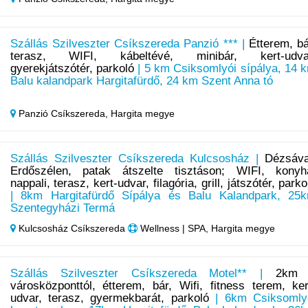
Szállás Szilveszter Csíkszereda Panzió *** |
Étterem, bá
terasz, WIFI, kábeltévé, minibár, kert-udva
gyerekjátszótér, parkoló
| 5 km Csiksomlyói sípálya, 14 
Balu kalandpark Hargitafürdő, 24 km Szent Anna tó
Panzió Csíkszereda,
Hargita megye
Szállás Szilveszter Csíkszereda Kulcsosház |
Dézsáva
Erdőszélen, patak átszelte tisztáson; WIFI, konyh
nappali, terasz, kert-udvar, filagória, grill, játszótér, parko
| 8km Hargitafürdő Sípálya és Balu Kalandpark, 25
Szentegyházi Termá
Kulcsosház Csíkszereda
Wellness | SPA, Hargita megye
Szállás Szilveszter Csíkszereda Motel** |
2km
városközponttól, étterem, bár, Wifi, fitness terem, ker
udvar, terasz, gyermekbarát, parkoló
| 6km Csiksomly