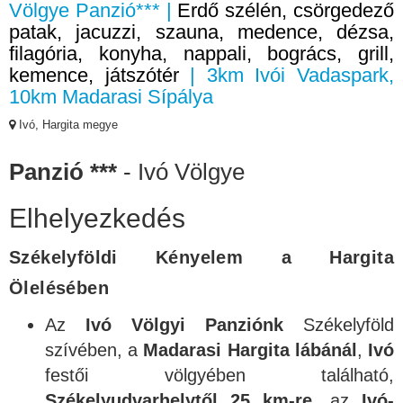
Völgye Panzió*** |
Erdő szélén, csörgedező
patak, jacuzzi, szauna, medence, dézsa,
filagória, konyha, nappali, bogrács, grill,
kemence, játszótér
| 3km Ivói Vadaspark,
10km Madarasi Sípálya
Ivó, Hargita megye
Panzió ***
- Ivó Völgye
Elhelyezkedés
Székelyföldi Kényelem a Hargita
Ölelésében
Az
Ivó Völgyi Panziónk
Székelyföld
szívében, a
Madarasi Hargita lábánál
,
Ivó
festői völgyében található,
Székelyudvarhelytől 25 km-re
, az
Ivó-