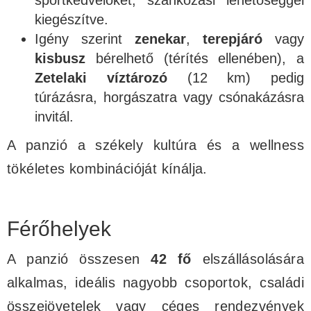
sportkedvelőket, szánkózási lehetőséggel
kiegészítve.
Igény szerint
zenekar
,
terepjáró
vagy
kisbusz
bérelhető (térítés ellenében), a
Zetelaki víztározó
(12 km) pedig
túrázásra, horgászatra vagy csónakázásra
invitál.
A panzió a székely kultúra és a wellness
tökéletes kombinációját kínálja.
Férőhelyek
A panzió összesen
42 fő
elszállásolására
alkalmas, ideális nagyobb csoportok, családi
összejövetelek vagy céges rendezvények