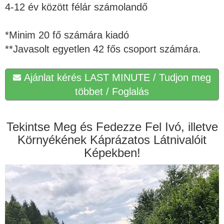
4-12 év között félár számolandő
*Minim 20 fő számára kiadó
**Javasolt egyetlen 42 fős csoport számára.
Ajánlat kérés LAST MINUTE / Tudjon meg
többet / Foglalás
Tekintse Meg és Fedezze Fel Ivó, illetve
Környékének Káprázatos Látnivalóit
Képekben!