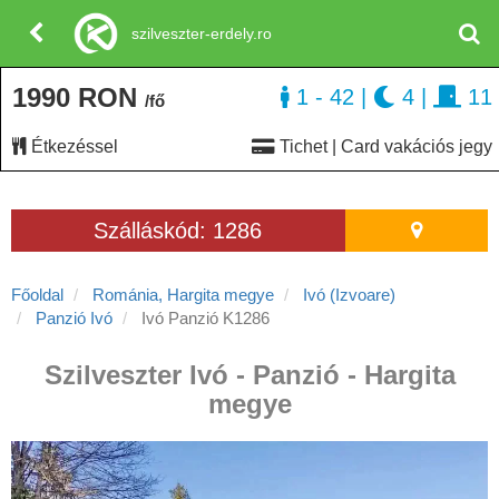
szilveszter-erdely.ro
1990 RON
1 - 42
|
4
|
11
/fő
Étkezéssel
Tichet | Card vakációs jegy
Szálláskód: 1286
Főoldal
Románia, Hargita megye
Ivó (Izvoare)
Panzió Ivó
Ivó Panzió K1286
Szilveszter Ivó - Panzió - Hargita
megye