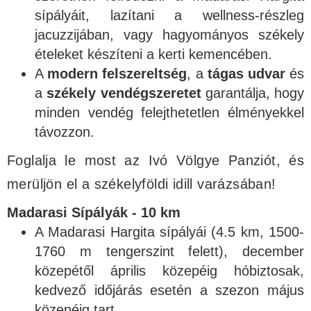
sípályáit, lazítani a wellness-részleg
jacuzzijában, vagy hagyományos székely
ételeket készíteni a kerti kemencében.
A
modern felszereltség
, a
tágas udvar
és
a
székely vendégszeretet
garantálja, hogy
minden vendég felejthetetlen élményekkel
távozzon.
Foglalja le most az Ivó Völgye Panziót, és
merüljön el a székelyföldi idill varázsában!
Madarasi Sípályák - 10 km
A Madarasi Hargita sípályái (4.5 km, 1500-
1760 m tengerszint felett), december
közepétől április közepéig hóbiztosak,
kedvező időjárás esetén a szezon május
közepéig tart.