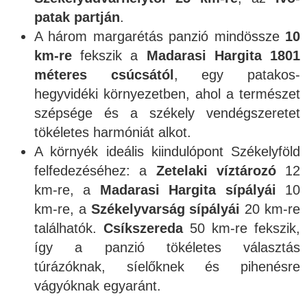
patak partján
.
A három margarétás panzió mindössze
10
km-re
fekszik a
Madarasi Hargita 1801
méteres csúcsától
, egy patakos-
hegyvidéki környezetben, ahol a természet
szépsége és a székely vendégszeretet
tökéletes harmóniát alkot.
A környék ideális kiindulópont Székelyföld
felfedezéséhez: a
Zetelaki víztározó
12
km-re, a
Madarasi Hargita sípályái
10
km-re, a
Székelyvarság sípályái
20 km-re
találhatók.
Csíkszereda
50 km-re fekszik,
így a panzió tökéletes választás
túrázóknak, síelőknek és pihenésre
vágyóknak egyaránt.