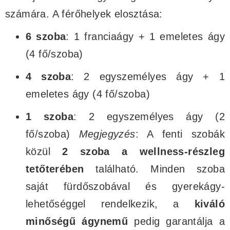
számára. A férőhelyek elosztása:
6 szoba
: 1 franciaágy + 1 emeletes ágy
(4 fő/szoba)
4 szoba
: 2 egyszemélyes ágy + 1
emeletes ágy (4 fő/szoba)
1 szoba
: 2 egyszemélyes ágy (2
fő/szoba)
Megjegyzés
: A fenti szobák
közül
2 szoba a wellness-részleg
tetőterében
található. Minden szoba
saját fürdőszobával és gyerekágy-
lehetőséggel rendelkezik, a
kiváló
minőségű ágynemű
pedig garantálja a