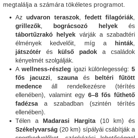
megtalálja a számára tökéletes programot.
Az
udvaron
teraszok
,
fedett filagóriák
,
grillezők
,
bográcsozó helyek
és
tábortűzrakó helyek
várják a szabadtéri
élmények kedvelőit, míg a
hinták
,
játszótér
és
külső padok
a családok
kényelmét szolgálják.
A
wellness-részleg
igazi különlegesség:
5
fős jacuzzi
,
szauna
és
beltéri fűtött
medence
áll rendelkezésre (térítés
ellenében), valamint egy
6–8 fős fűthető
fadézsa
a szabadban (szintén térítés
ellenében).
Télen a
Madarasi Hargita
(10 km) és
Székelyvarság
(20 km) sípályái csábítják a