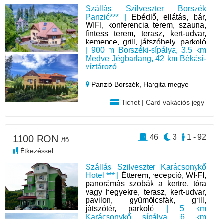
Szállás Szilveszter Borszék
Panzió*** |
Ebédlő, ellátás, bár,
WIFI, konferencia terem, szauna,
fintess terem, terasz, kert-udvar,
kemence, grill, játszóhely, parkoló
| 900 m Borszéki-sípálya, 3.5 km
Medve Jégbarlang, 42 km Békási-
víztározó
Panzió Borszék,
Hargita megye
Tichet | Card vakációs jegy
46
3
1 - 92
1100 RON
/fő
Étkezéssel
Szállás Szilveszter Karácsonykő
Hotel *** |
Étterem, recepció, WI-FI,
panorámás szobák a kertre, tóra
vagy hegyekre, terasz, kert-udvar,
pavilon, gyümölcsfák, grill,
játszótér, parkoló
| 5 km
Karácsonykő sípálya, 6 km