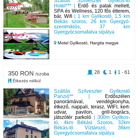
Szállás Szilveszter Gyilkos-tó
Hotel*** |
Erdő és patak mellett,
SPA és Wellness, 120 fős étterem,
bár, Wifi
| 1 km Gyilkostó, 1,5 km
Békás szoros, 26 km Gyergyó-
szentmiklós, 37 km
Gyergyócsomafalva sípálya
Motel Gyilkostó,
Hargita megye
28
1
1 - 61
350 RON
/szoba
Étkezés nélkül
Szállás Szilveszter Gyilkostó
Panzió** |
Erdőszélen
panorámával, vendégkonyha,
étkező, nappali, terasz, WIFI, kert-
udvar, pavilon, grill-bogrács,
játszótér parkoló
| 300m Gyilkos-
tó, 4km Békási Szoros, 32km
Békás-tó Víztározó, 36km
Gyergyócsomafalva sípálya