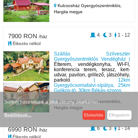
Kulcsosház Gyergyószentmiklós,
Hargita megye
4
3
1 - 12
7900 RON
/ház
Étkezés nélkül
Szállás Szilveszter
Gyergyószentmiklós Vendégház |
Étterem, vendégkonyha, WI-FI,
konferencia terem, terasz, kert-
udvar, pavilon, grillező, játszóhely,
parkoló
| 12km
Gyergyócsomafalvi-sípálya, 25km
Gyilkos-tó, 30km Békás-szoros
Vendégház Gyergyószentmiklós,
Sütiket használunk a jobb élmény érdekében.
Hargita megye
Beállítások
...
Elutasítás
Elfogadom
6
3
1 - 14
6990 RON
/ház
Étkezés nélkül