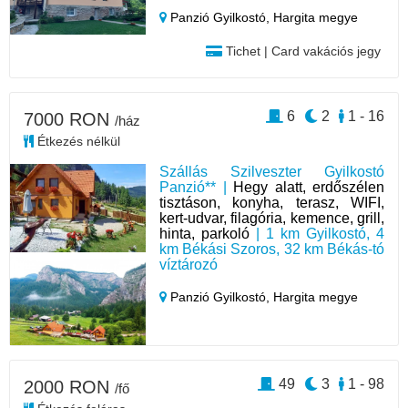
Panzió Gyilkostó,
Hargita megye
Tichet | Card vakációs jegy
6
2
1 - 16
7000 RON
/ház
Étkezés nélkül
Szállás Szilveszter Gyilkostó
Panzió** |
Hegy alatt, erdőszélen
tisztáson, konyha, terasz, WIFI,
kert-udvar, filagória, kemence, grill,
hinta, parkoló
| 1 km Gyilkostó, 4
km Békási Szoros, 32 km Békás-tó
víztározó
Panzió Gyilkostó,
Hargita megye
49
3
1 - 98
2000 RON
/fő