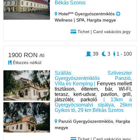
Békás Szoros
Hotel*** Gyergyószentmiklós
Wellness | SPA, Hargita megye
Tichet | Card vakációs jegy
39
3
1 - 100
1900 RON
/fő
Étkezés nélkül
Szállás Szilveszter
Gyergyószentmiklós Panzió,
Villa és Kemping |
Fenyves mellett
tisztáson, étterem, bár, WI-FI,
terasz, kert-udvar, pavilon, grill,
játszótér, parkoló
| 13km a
Gyergyócsomalvi sípálya, 26km
Gyikos tó, 29 km Békás Szoros
Panzió Gyergyószentmiklós,
Hargita
megye
Tichet | Card vakációs jegy