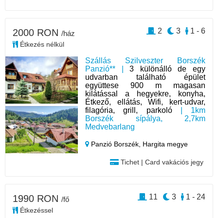
2
3
1 - 6
2000 RON
/ház
Étkezés nélkül
Szállás Szilveszter Borszék
Panzió** |
3 különálló de egy
udvarban található épület
együttese 900 m magasan
kilátással a hegyekre, konyha,
Étkező, ellátás, Wifi, kert-udvar,
filagória, grill, parkoló
| 1km
Borszék sípálya, 2,7km
Medvebarlang
Panzió Borszék,
Hargita megye
Tichet | Card vakációs jegy
11
3
1 - 24
1990 RON
/fő
Étkezéssel