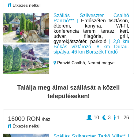
Étkezés nélkül
Szállás Szilveszter Csalhó
Panzió*** |
Erdőszélen tisztáson,
étterem, konyha, WI-FI,
konferencia terem, terasz, kert,
udvar, filagória, grill,
gyerekjátszótér, parkoló
| 2,8 km
Békás víztározó, 8 km Durau-
sípálya, 46 km Borszék Fürdő
Panzió Csalhó,
Neamț megye
Találja meg álmai szállását a közeli
településeken!
10
3
1 - 26
16000 RON
/ház
Étkezés nélkül
Szállás Szilveszter Tarkő Villa** |