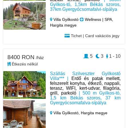
Gyilkos-tó, 1,5km Békás szoros,
37km Gyergyócsomafalvi-sípálya
Villa Gyilkostó
Wellness | SPA,
Hargita megye
Tichet | Card vakációs jegy
5
3
1 - 10
8400 RON
/ház
Étkezés nélkül
Szállás Szilveszter Gyilkostó
Villa*** |
Erdő és patak mellett,
felszerelt konyha, étkező, nappali,
terasz, WIFI, kert-udvar, filagória,
grill, parkoló
| 500 m Gyilkos-tó,
1,5 km Békás szoros, 37 km
Gyergyócsomafalva-sípálya
Villa Gyilkostó,
Hargita megye