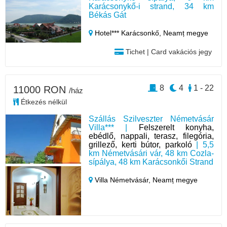
Karácsonykő-i strand, 34 km
Békás Gát
Hotel*** Karácsonkő,
Neamț megye
Tichet | Card vakációs jegy
8
4
1 - 22
11000 RON
/ház
Étkezés nélkül
Szállás Szilveszter Németvásár
Villa*** |
Felszerelt konyha,
ebédlő, nappali, terasz, filegória,
grillező, kerti bútor, parkoló
| 5,5
km Németvásári vár, 48 km Cozla-
sípálya, 48 km Karácsonkői Strand
Villa Németvásár,
Neamț megye