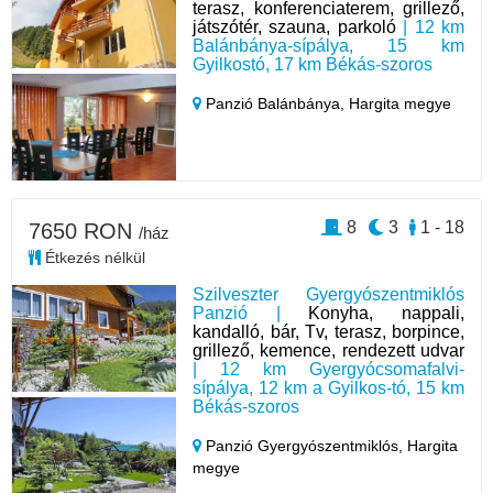
terasz, konferenciaterem, grillező,
játszótér, szauna, parkoló
| 12 km
Balánbánya-sípálya, 15 km
Gyilkostó, 17 km Békás-szoros
Panzió Balánbánya,
Hargita megye
8
3
1 - 18
7650 RON
/ház
Étkezés nélkül
Szilveszter Gyergyószentmiklós
Panzió |
Konyha, nappali,
kandalló, bár, Tv, terasz, borpince,
grillező, kemence, rendezett udvar
| 12 km Gyergyócsomafalvi-
sípálya, 12 km a Gyilkos-tó, 15 km
Békás-szoros
Panzió Gyergyószentmiklós,
Hargita
megye