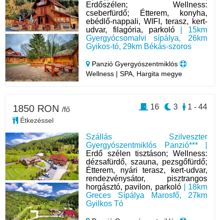
Erdőszélen; Wellness:
cseberfürdő; Étterem, konyha,
ebédlő-nappali, WIFI, terasz, kert-
udvar, filagória, parkoló
| 15km
Gyergyócsomalvi sípálya, 26km
Gyikos-tó, 29km Békás-szoros
Panzió Gyergyószentmiklós
Wellness | SPA, Hargita megye
16
3
1 - 44
1850 RON
/fő
Étkezéssel
Szállás Szilveszter
Gyergyószentmiklós Panzió*** |
Erdő szélen tisztáson; Wellness:
dézsafürdő, szauna, pezsgőfürdő;
Étterem, nyári terasz, kert-udvar,
rendezvénysátor, pisztrangos
horgásztó, pavilon, parkoló
| 18km
Greces Sípálya Marosfő, 27km
Gyilkos Tó