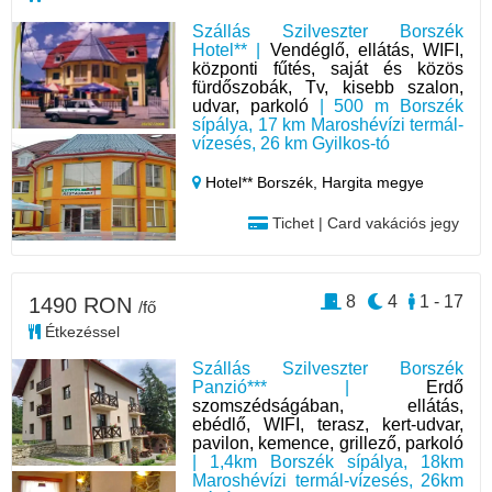
Szállás Szilveszter Borszék
Hotel** |
Vendéglő, ellátás, WIFI,
központi fűtés, saját és közös
fürdőszobák, Tv, kisebb szalon,
udvar, parkoló
| 500 m Borszék
sípálya, 17 km Maroshévízi termál-
vízesés, 26 km Gyilkos-tó
Hotel** Borszék,
Hargita megye
Tichet | Card vakációs jegy
8
4
1 - 17
1490 RON
/fő
Étkezéssel
Szállás Szilveszter Borszék
Panzió*** |
Erdő
szomszédságában, ellátás,
ebédlő, WIFI, terasz, kert-udvar,
pavilon, kemence, grillező, parkoló
| 1,4km Borszék sípálya, 18km
Maroshévízi termál-vízesés, 26km