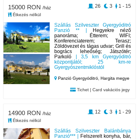
26
3
1 - 15
15000 RON
/ház
Étkezés nélkül
Szállás Szilveszter Gyergyóditró
Panzió ** |
Hegyekre néző
panoráma; Étterem; WIFI;
Konferenciaterem; Terasz;
Zöldövezet és tágas udvar; Grill és
bogrács leheőség; Játszótér;
Parkoló
| 3,5 km Gyergyóditró
központjától; 25 km-re
Gyergyószentmiklóstól
Panzió Gyergyóditró,
Hargita megye
Tichet | Card vakációs jegy
12
3
1 - 29
14900 RON
/ház
Étkezés nélkül
Szállás Szilveszter Balánbánya
Panzió*** |
Felszerelt konyha, bár,