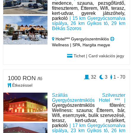
medence, szauna, pezsgőfürdő,
fitneszterem, Étterem, Wifi, terasz,
kert-udvar, gyerek játszóhely,
parkoló
| 15 km Gyergyócsomalva
sípálya, 26 km Gyikos tó, 29 km
Békás Szoros
Hotel*** Gyergyószentmiklós
Wellness | SPA, Hargita megye
Tichet | Card vakációs jegy
32
3
1 - 70
1000 RON
/fő
Étkezéssel
Szállás Szilveszter
Gyergyószentmiklós Hotel *** |
Gyergyószentmiklós főterén;
Wellness: szauna; Étterem, bár,
Wifi, esem;nyek, bulik szervezésé,
terasz, kert-udvar, nyárikert,
parkoló
| 17 km Gyergyócsomalva
sípálya, 23 km Gyikos tó, 26 km