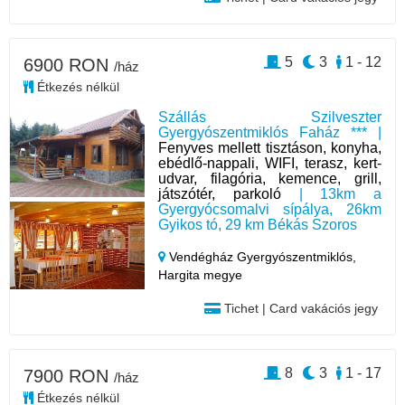
5
3
1 - 12
6900 RON
/ház
Étkezés nélkül
Szállás Szilveszter
Gyergyószentmiklós Faház *** |
Fenyves mellett tisztáson, konyha,
ebédlő-nappali, WIFI, terasz, kert-
udvar, filagória, kemence, grill,
játszótér, parkoló
| 13km a
Gyergyócsomalvi sípálya, 26km
Gyikos tó, 29 km Békás Szoros
Vendégház Gyergyószentmiklós,
Hargita megye
Tichet | Card vakációs jegy
8
3
1 - 17
7900 RON
/ház
Étkezés nélkül