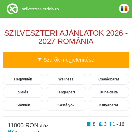
szilveszter-erdely.ro
SZILVESZTERI AJÁNLATOK 2026 -
2027 ROMÁNIA
Szűrők megjelenítése
Hegyvidék
Wellness
Családbarát
Síelés
Tengerpart
Duna-delta
Sóvidék
Kastélyok
Kutyabarát
8
3
1 - 16
11000 RON
/ház