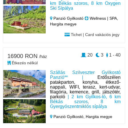
km Békás szoros, 8 km Oxygen
Ski Sípálya
Panzió Gyilkostó
Wellness | SPA,
Hargita megye
Tichet | Card vakációs jegy
20
3
1 - 40
16900 RON
/ház
Étkezés nélkül
Szállás Szilveszter Gyilkostó
Panzió** |
Erdőszélen
patakparton, konyha, étkező-
nappali, WIFI, terasz, kert-udvar,
filagória, kemence, grill, játszótér,
parkoló
| 2 km Gyilkos-tó, 6 km
Békás szoros, 8 km
Gyergyószentmiklós sípálya
Panzió Gyilkostó,
Hargita megye