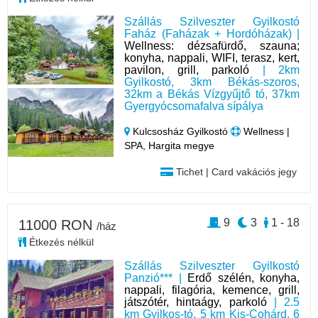
Szállás Szilveszter Gyilkostó
Faház (Faházak + Hordóházak) |
Wellness: dézsafürdő, szauna;
konyha, nappali, WIFI, terasz, kert,
pavilon, grill, parkoló
| 2km
Gyilkostó, 3km Békás-szoros,
32km a Békás Vízgyűjtő tó, 37km
Gyergyócsomafalva sípálya
Kulcsosház Gyilkostó
Wellness |
SPA, Hargita megye
Tichet | Card vakációs jegy
9
3
1 - 18
11000 RON
/ház
Étkezés nélkül
Szállás Szilveszter Gyilkostó
Panzió*** |
Erdő szélén, konyha,
nappali, filagória, kemence, grill,
játszótér, hintaágy, parkoló
| 2.5
km Gyilkos-tó, 5 km Kis-Cohárd, 6