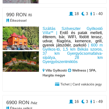
18
3
1 - 40
990 RON
/fő
Étkezéssel
Szállás Szilveszter Gyilkostó
Villa** |
Erdő és patak mellett,
étterem, bár, WIFI, födött terasz,
udvar, filagória, kemence, grill,
gyerek játszótér, parkoló
| 600 m
Gyilkos-tó, 1,5 km Békás szoros,
37 km Gyergyócsomafalva-
sípálya, 28 km
Gyergyószentmiklós
Villa Gyilkostó
Wellness | SPA,
Hargita megye
Tichet | Card vakációs jegy
16
3
1 - 49
6900 RON
/ház
Étkezés nélkül