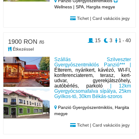
Panzió Gyergyószentmiklós
Wellness | SPA, Hargita megye
Tichet | Card vakációs jegy
15
3
1 - 40
1900 RON
/fő
Étkezéssel
Szállás Szilveszter
Gyergyószentmiklós Panzió*** |
Étterem, nyárikert, kávézó, WI-FI,
konferenciaterem, terasz, kert-
udvar, gyerekjátszóhely,
autóbérlés, parkoló
| 12km
Gyergyócsomafalva sípálya, 25km
Gyilkos-tó, 30km Békás-szoros
Panzió Gyergyószentmiklós,
Hargita
megye
Tichet | Card vakációs jegy