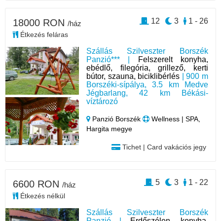
12
3
1 - 26
18000 RON
/ház
Étkezés feláras
Szállás Szilveszter Borszék
Panzió*** |
Felszerelt konyha,
ebédlő, filegória, grillező, kerti
bútor, szauna, biciklibérlés
| 900 m
Borszéki-sípálya, 3.5 km Medve
Jégbarlang, 42 km Békási-
víztározó
Panzió Borszék
Wellness | SPA,
Hargita megye
Tichet | Card vakációs jegy
5
3
1 - 22
6600 RON
/ház
Étkezés nélkül
Szállás Szilveszter Borszék
Panzió |
Erdőszélen, konyha,