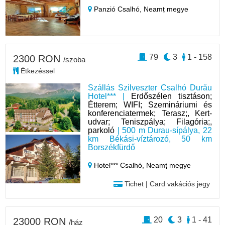
Panzió Csalhó,
Neamț megye
79
3
1 - 158
2300 RON
/szoba
Étkezéssel
Szállás Szilveszter Csalhó Durău
Hotel*** |
Erdőszélen tisztáson;
Étterem; WIFI; Szemináriumi és
konferenciatermek; Terasz;, Kert-
udvar; Teniszpálya; Filagória;,
parkoló
| 500 m Durau-sípálya, 22
km Békási-víztározó, 50 km
Borszékfürdő
Hotel*** Csalhó,
Neamț megye
Tichet | Card vakációs jegy
20
3
1 - 41
23000 RON
/ház