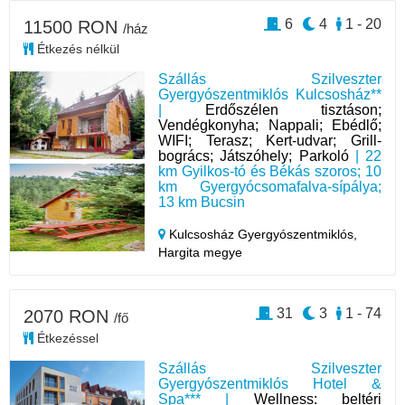
6
4
1 - 20
11500 RON
/ház
Étkezés nélkül
Szállás Szilveszter
Gyergyószentmiklós Kulcsosház**
|
Erdőszélen tisztáson;
Vendégkonyha; Nappali; Ebédlő;
WIFI; Terasz; Kert-udvar; Grill-
bogrács; Játszóhely; Parkoló
| 22
km Gyilkos-tó és Békás szoros; 10
km Gyergyócsomafalva-sípálya;
13 km Bucsin
Kulcsosház Gyergyószentmiklós,
Hargita megye
31
3
1 - 74
2070 RON
/fő
Étkezéssel
Szállás Szilveszter
Gyergyószentmiklós Hotel &
Spa*** |
Wellness: beltéri