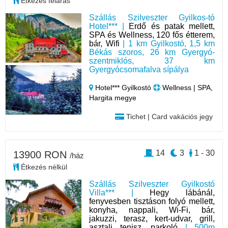
Étkezés feláras
Szállás Szilveszter Gyilkos-tó
Hotel*** |
Erdő és patak mellett,
SPA és Wellness, 120 fős étterem,
bár, Wifi
| 1 km Gyilkostó, 1,5 km
Békás szoros, 26 km Gyergyó-
szentmiklós, 37 km
Gyergyócsomafalva sípálya
Hotel*** Gyilkostó
Wellness | SPA,
Hargita megye
Tichet | Card vakációs jegy
14
3
1 - 30
13900 RON
/ház
Étkezés nélkül
Szállás Szilveszter Gyilkostó
Villa*** |
Hegy lábánál,
fenyvesben tisztáson folyó mellett,
konyha, nappali, Wi-Fi, bár,
jakuzzi, terasz, kert-udvar, grill,
asztali tenisz, parkoló
| 500m