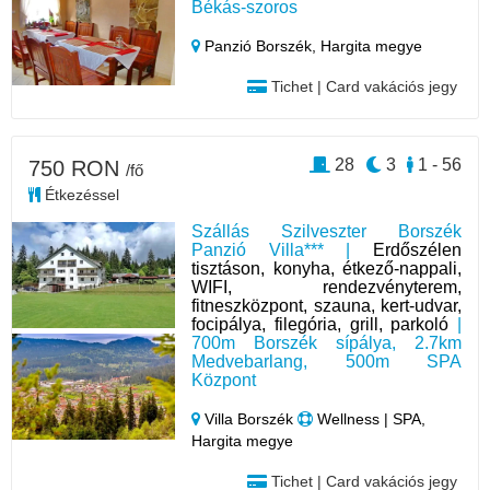
Békás-szoros
Panzió Borszék,
Hargita megye
Tichet | Card vakációs jegy
28
3
1 - 56
750 RON
/fő
Étkezéssel
Szállás Szilveszter Borszék
Panzió Villa*** |
Erdőszélen
tisztáson, konyha, étkező-nappali,
WIFI, rendezvényterem,
fitneszközpont, szauna, kert-udvar,
focipálya, filegória, grill, parkoló
|
700m Borszék sípálya, 2.7km
Medvebarlang, 500m SPA
Központ
Villa Borszék
Wellness | SPA,
Hargita megye
Tichet | Card vakációs jegy