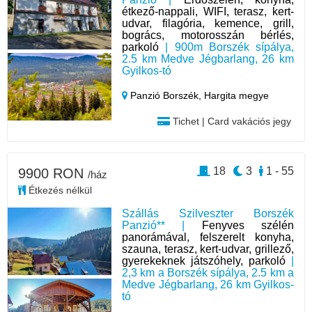
étkező-nappali, WIFI, terasz, kert-
udvar, filagória, kemence, grill,
bogrács, motorosszán bérlés,
parkoló
| 900m Borszék sípálya,
2.5 km Medve Jégbarlang, 26 km
Gyilkos-tó
Panzió Borszék,
Hargita megye
Tichet | Card vakációs jegy
18
3
1 - 55
9900 RON
/ház
Étkezés nélkül
Szállás Szilveszter Borszék
Panzió** |
Fenyves szélén
panorámával, felszerelt konyha,
szauna, terasz, kert-udvar, grillező,
gyerekeknek játszóhely, parkoló
|
2,3 km a Borszék sípálya, 2.5 km a
Medve Jégbarlang, 26 km Gyilkos-
tó