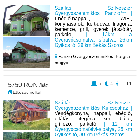
Szállás Szilveszter
Gyergyószentmiklós Panzió*** |
Ebédlő-nappali, WIFI,
konyhasarok, kert-udvar, filagória,
kemence, grill, gyerek játszótér,
parkoló
| 13km a
Gyergyócsomalva sípálya, 26km
Gyikos tó, 29 km Békás Szoros
Panzió Gyergyószentmiklós,
Hargita
megye
5
4
1 - 11
5750 RON
/ház
Étkezés nélkül
Szállás Szilveszter
Gyergyószentmiklós Kulcsosház |
Vendégkonyha, nappali, ebédlő,
ellátás, filegória, kerti bútor,
grillező, parkoló
| 12 km
Gyergyócsomafalvi-sípálya, 25 km
Gyilkos-tó, 30 km Békás-szoros