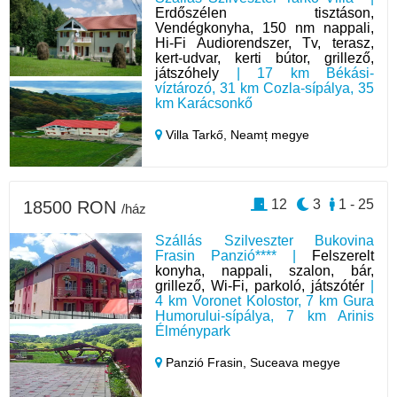
Erdőszélen tisztáson,
Vendégkonyha, 150 nm nappali,
Hi-Fi Audiorendszer, Tv, terasz,
kert-udvar, kerti bútor, grillező,
játszóhely
| 17 km Békási-
víztározó, 31 km Cozla-sípálya, 35
km Karácsonkő
Villa Tarkő,
Neamț megye
12
3
1 - 25
18500 RON
/ház
Szállás Szilveszter Bukovina
Frasin Panzió**** |
Felszerelt
konyha, nappali, szalon, bár,
grillező, Wi-Fi, parkoló, játszótér
|
4 km Voronet Kolostor, 7 km Gura
Humorului-sípálya, 7 km Arinis
Élménypark
Panzió Frasin,
Suceava megye