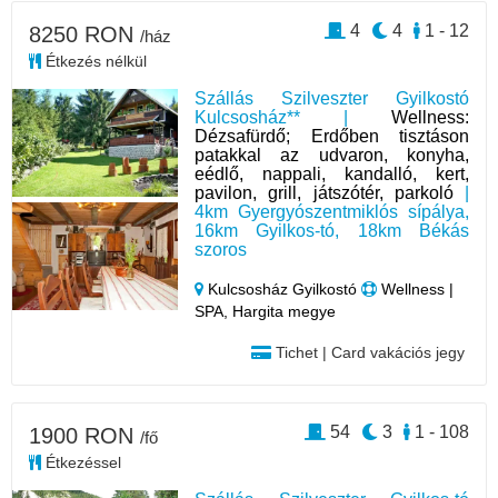
4
4
1 - 12
8250 RON
/ház
Étkezés nélkül
Szállás Szilveszter Gyilkostó
Kulcsosház** |
Wellness:
Dézsafürdő; Erdőben tisztáson
patakkal az udvaron, konyha,
eédlő, nappali, kandalló, kert,
pavilon, grill, játszótér, parkoló
|
4km Gyergyószentmiklós sípálya,
16km Gyilkos-tó, 18km Békás
szoros
Kulcsosház Gyilkostó
Wellness |
SPA, Hargita megye
Tichet | Card vakációs jegy
54
3
1 - 108
1900 RON
/fő
Étkezéssel