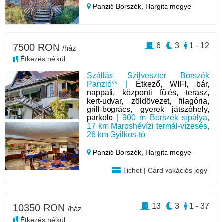
Panzió Borszék,
Hargita megye
6
3
1 - 12
7500 RON
/ház
Étkezés nélkül
Szállás Szilveszter Borszék
Panzió** |
Étkező, WIFI, bár,
nappali, központi fűtés, terasz,
kert-udvar, zöldövezet, filagória,
grill-bogrács, gyerek játszóhely,
parkoló
| 900 m Borszék sípálya,
17 km Maroshévízi termál-vízesés,
26 km Gyilkos-tó
Panzió Borszék,
Hargita megye
Tichet | Card vakációs jegy
13
3
1 - 37
10350 RON
/ház
Étkezés nélkül