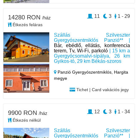
11
3
1 - 29
14280 RON
/ház
Étkezés feláras
Szállás Szilveszter
Gyergyószentmiklós Panzió** |
Bár, ebédlő, ellátás, konferencia
terem, Tv, Wi-Fi, parkoló
| 15 km a
Gyergyócsomalvi-sípálya, 26 km
Gyikos-tó, 29 km Békás-szoros
Panzió Gyergyószentmiklós,
Hargita
megye
Tichet | Card vakációs jegy
12
3
1 - 34
9900 RON
/ház
Étkezés nélkül
Szállás Szilveszter
Gyergyószentmiklós Panzió** |