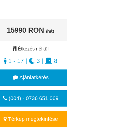
15990 RON
/ház
Étkezés nélkül
1 - 17
|
3
|
8
Ajánlatkérés
(004) - 0736 651 069
Térkép megtekintése