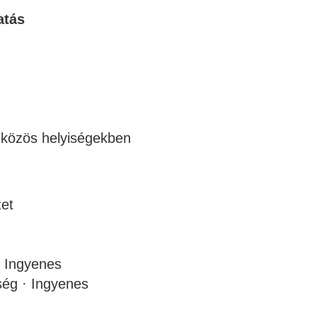
atás
 közös helyiségekben
zet
· Ingyenes
ség · Ingyenes