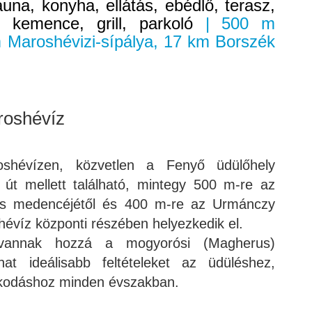
na, konyha, ellátás, ebédlő, terasz,
a, kemence, grill, parkoló
| 500 m
 Maroshévizi-sípálya, 17 km Borszék
roshévíz
shévízen, közvetlen a Fenyő üdülőhely
ő út mellett található, mintegy 500 m-re az
zes medencéjétől és 400 m-re az Urmánczy
hévíz központi részében helyezkedik el.
vannak hozzá a mogyorósi (Magherus)
hat ideálisabb feltételeket az üdüléshez,
ózkodáshoz minden évszakban.