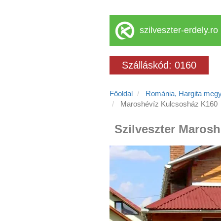
szilveszter-erdely.ro
Szálláskód: 0160
Főoldal
Románia, Hargita meg
Maroshévíz Kulcsosház K160
Szilveszter Marosh