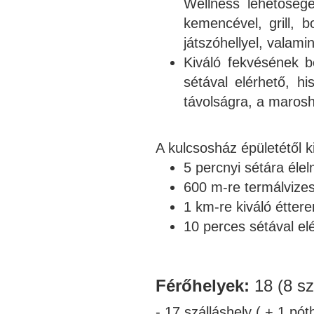
Wellness lehetősége
kemencével, grill, b
játszóhellyel, valami
Kiváló fekvésének 
sétával elérhető, h
távolságra, a marosh
A kulcsosház épületétől k
5 percnyi sétára élel
600 m-re termálvize
1 km-re kiváló étter
10 perces sétával e
Férőhelyek:
18 (8 s
- 17 szálláshely ( + 1 póth