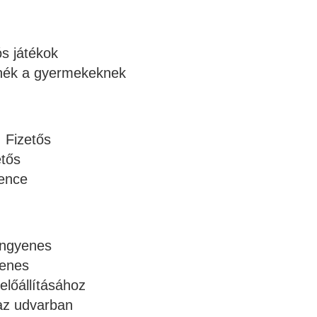
ós játékok
nék a gyermekeknek
 Fizetős
etős
ence
 Ingyenes
yenes
előállításához
 az udvarban