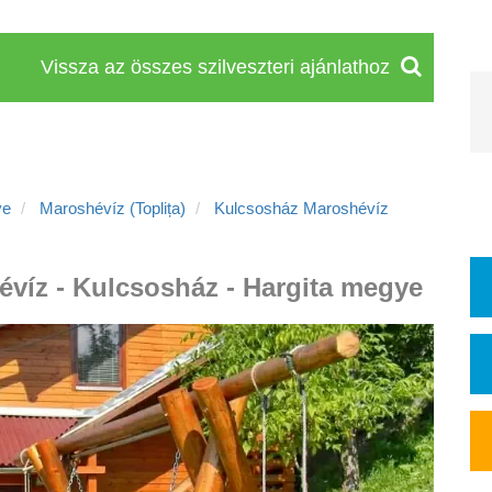
Vissza az összes szilveszteri ajánlathoz
ye
Maroshévíz (Toplița)
Kulcsosház Maroshévíz
évíz - Kulcsosház - Hargita megye