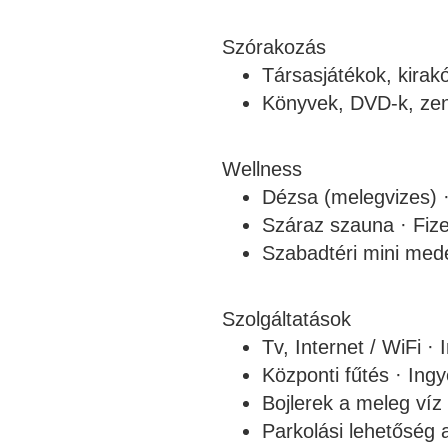
Szórakozás
Társasjátékok, kirak
Könyvek, DVD-k, ze
Wellness
Dézsa (melegvizes) ·
Száraz szauna · Fiz
Szabadtéri mini med
Szolgáltatások
Tv, Internet / WiFi ·
Központi fűtés · Ing
Bojlerek a meleg víz 
Parkolási lehetőség