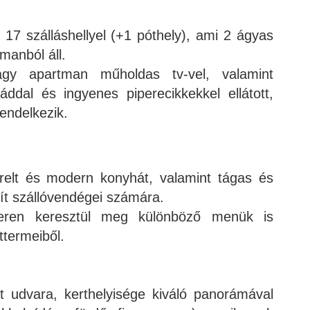
 17 szálláshellyel (+1 póthely), ami 2 ágyas
manból áll.
gy apartman műholdas tv-vel, valamint
ddal és ingyenes piperecikkekkel ellátott,
rendelkezik.
erelt és modern konyhát, valamint tágas és
sít szállóvendégei számára.
eren keresztül meg különböző menük is
ttermeiből.
t udvara, kerthelyisége kiváló panorámával