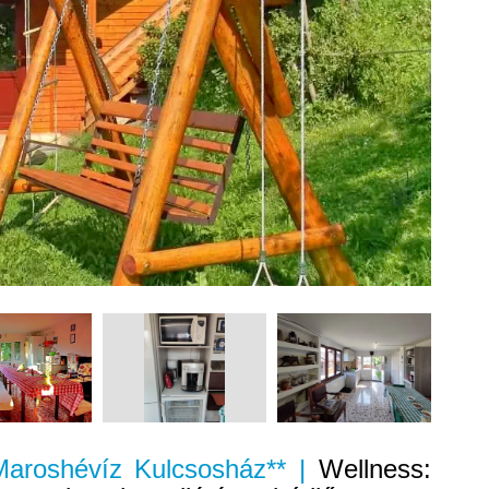
 Maroshévíz Kulcsosház** |
Wellness: