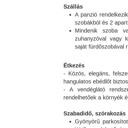
Szállás
A panzió rendelkezik
szobákból és 2 apart
Mindenik szoba va
zuhanyzóval vagy ká
saját fürdőszobával 
Étkezés
- Közös, elegáns, felsz
hangulatos ebédlőt bizto
- A vendéglátó rendsz
rendelhetőek a környék é
Szabadidő, szórakozás
Gyönyörű parkosítot