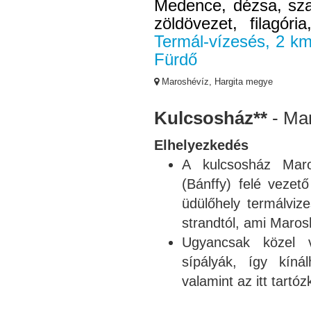
Medence, dézsa, szau
zöldövezet, filagóri
Termál-vízesés, 2 km
Fürdő
Maroshévíz, Hargita megye
Kulcsosház**
- Ma
Elhelyezkedés
A kulcsosház Maro
(Bánffy) felé vezet
üdülőhely termálvi
strandtól, ami Maros
Ugyancsak közel 
sípályák, így kínál
valamint az itt tart