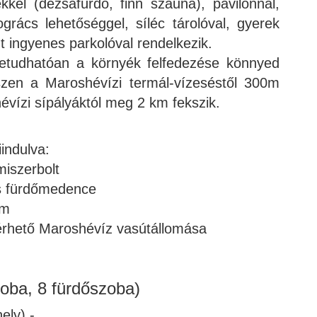
kkel (dézsafürdő, finn szauna), pavilonnal,
ogrács lehetőséggel, síléc tárolóval, gyerek
nt ingyenes parkolóval rendelkezik.
betudhatóan a környék felfedezése könnyed
iszen a Maroshévízi termál-vízeséstől 300m
évízi sípályáktól meg 2 km fekszik.
iindulva:
miszerbolt
s fürdőmedence
em
lérhető Maroshévíz vasútállomása
zoba, 8 fürdőszoba)
ely) -