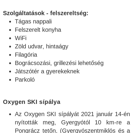
Szolgáltatások - felszereltség:
Tágas nappali
Felszerelt konyha
WiFi
Zöld udvar, hintaágy
Filagória
Bográcsozási, grillezési lehetőség
Játszótér a gyerekeknek
Parkoló
Oxygen SKI sípálya
Az Oxygen SKI sípályát 2021 január 14-én
nyították meg, Gyergyótól 10 km-re a
Pongrácz tetőn, (Gyergyószentmiklós és a