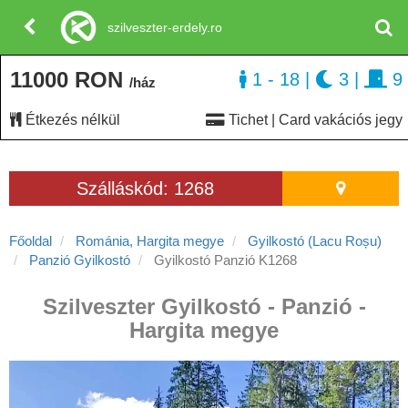
szilveszter-erdely.ro
11000 RON
1 - 18
|
3
|
9
/ház
Étkezés nélkül
Tichet | Card vakációs jegy
Szálláskód: 1268
Főoldal
Románia, Hargita megye
Gyilkostó (Lacu Roșu)
Panzió Gyilkostó
Gyilkostó Panzió K1268
Szilveszter Gyilkostó - Panzió -
Hargita megye