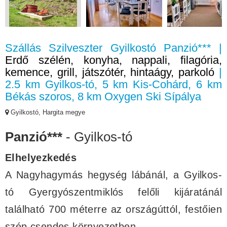
Szállás Szilveszter Gyilkostó Panzió*** |
Erdő szélén, konyha, nappali, filagória,
kemence, grill, játszótér, hintaágy, parkoló
|
2.5 km Gyilkos-tó, 5 km Kis-Cohárd, 6 km
Békás szoros, 8 km Oxygen Ski Sípálya
Gyilkostó, Hargita megye
Panzió***
- Gyilkos-tó
Elhelyezkedés
A Nagyhagymás hegység lábánál, a Gyilkos-
tó Gyergyószentmiklós felőli kijáratánál
található 700 méterre az országúttól, festőien
szép csendes környezetben.