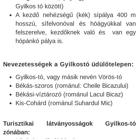
Gyilkos tó között)
A kezdő nehézségű (kék) sípálya 400 m
hosszú, sífelvonóval és hóágyúkkal van
felszerelve, kezdőknek való és van egy
hópánkó pálya is.
Nevezetességek a Gyilkostó üdülőtelepen:
Gyilkos-tó, vagy másik nevén Vörös-tó
Békás-szoros (románul: Cheile Bicazului)
Békási-víztározó (románul Lacul Bicaz)
Kis-Cohárd (románul Suhardul Mic)
Turisztikai látványosságok Gyilkos-tó
zónában: