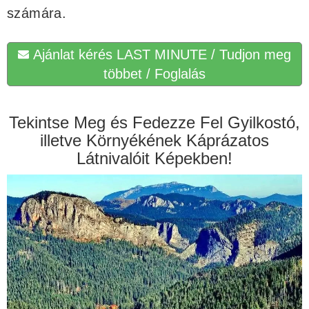
számára.
Ajánlat kérés LAST MINUTE / Tudjon meg
többet / Foglalás
Tekintse Meg és Fedezze Fel Gyilkostó,
illetve Környékének Káprázatos
Látnivalóit Képekben!