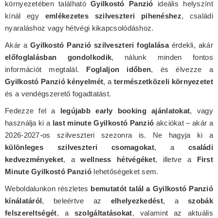
környezetében található
Gyilkostó Panzió
ideális helyszínt
kínál egy
emlékezetes szilveszteri pihenéshez
, családi
nyaraláshoz vagy hétvégi kikapcsolódáshoz.
Akár a
Gyilkostó Panzió szilveszteri foglalása
érdekli, akár
előfoglalásban gondolkodik
, nálunk minden fontos
információt megtalál.
Foglaljon időben
, és élvezze a
Gyilkostó Panzió kényelmét
, a
természetközeli környezetet
és a vendégszerető fogadtatást.
Fedezze fel a
legújabb early booking ajánlatokat
, vagy
használja ki a
last minute Gyilkostó Panzió
akciókat – akár a
2026-2027-os szilveszteri szezonra is. Ne hagyja ki a
különleges szilveszteri csomagokat
, a
családi
kedvezményeket
, a
wellness hétvégéket
, illetve a
First
Minute Gyilkostó Panzió
lehetőségeket sem.
Weboldalunkon részletes
bemutatót talál a Gyilkostó Panzió
kínálatáról
, beleértve az
elhelyezkedést
, a
szobák
felszereltségét
, a
szolgáltatásokat
, valamint az aktuális