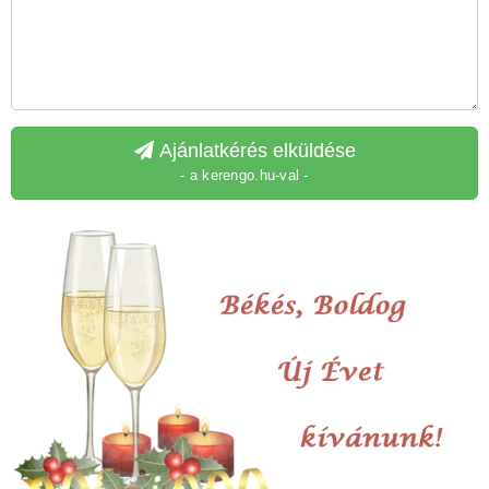
Ajánlatkérés elküldése
- a kerengo.hu-val -