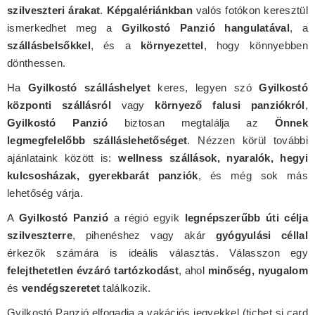
szilveszteri árakat
.
Képgalériánkban
valós fotókon keresztül
ismerkedhet meg a
Gyilkostó Panzió hangulatával
, a
szállásbelsőkkel
, és a
környezettel
, hogy könnyebben
dönthessen.
Ha
Gyilkostó szálláshelyet
keres, legyen szó
Gyilkostó
központi szállásról
vagy
környező falusi panziókról
,
Gyilkostó Panzió
biztosan megtalálja az
Önnek
legmegfelelőbb szálláslehetőséget
. Nézzen körül további
ajánlataink között is:
wellness szállások, nyaralók, hegyi
kulcsosházak, gyerekbarát panziók
, és még sok más
lehetőség várja.
A
Gyilkostó Panzió
a régió egyik
legnépszerűbb úti célja
szilveszterre
, pihenéshez vagy akár
gyógyulási céllal
érkezők számára is ideális választás. Válasszon egy
felejthetetlen évzáró tartózkodást
, ahol
minőség, nyugalom
és
vendégszeretet
találkozik.
Gyilkostó Panzió elfogadja a vakációs jegyekkel (tichet și card