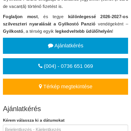
de vacanță) történő fizetést is.
Foglaljon most
, és tegye
különlegessé 2026-2027-os
szilveszteri nyaralását a Gyilkostó Panzió
vendégeként –
Gyilkostó
, a térség egyik
legkedveltebb üdülőhelyén
!
Ajánlatkérés
(004) - 0736 651 069
Térkép megtekintése
Ajánlatkérés
Kérem válassza ki a dátumokat