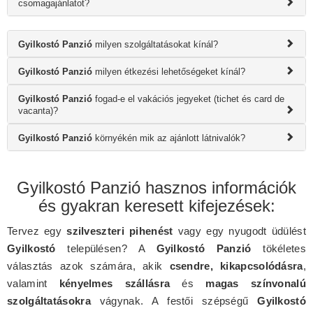
csomagajánlatot?
Gyilkostó Panzió
milyen szolgáltatásokat kínál?
Gyilkostó Panzió
milyen étkezési lehetőségeket kínál?
Gyilkostó Panzió
fogad-e el vakációs jegyeket (tichet és card de
vacanta)?
Gyilkostó Panzió
környékén mik az ajánlott látnivalók?
Gyilkostó Panzió hasznos információk
és gyakran keresett kifejezések:
Tervez egy
szilveszteri pihenést
vagy egy nyugodt üdülést
Gyilkostó
településen? A
Gyilkostó Panzió
tökéletes
választás azok számára, akik
csendre, kikapcsolódásra
,
valamint
kényelmes szállásra
és
magas színvonalú
szolgáltatásokra
vágynak. A festői szépségű
Gyilkostó