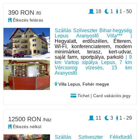
18
1
1 - 50
390 RON
/fő
Étkezés feláras
Szállás Szilveszter Bihar-hegység
Lepus Aranyosfő Villa*** |
Hegyalatt, erdőszélen, Étterem,
WI-FI, konferenciaterem, modern
minimárket, terasz, kert-udvar,
saját farm, sportpálya, parkoló
| 9
km Vartop sípálya Lepus, 7 km
Vércsorog vízesés, 15 km
Aranyosfő
Villa Lepus,
Fehér megye
Tichet | Card vakációs jegy
11
3
1 - 29
12500 RON
/ház
Étkezés nélkül
Szállás Szilveszter Félixfürdő