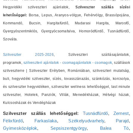
Hegyvidéki szilveszteri ajánlatok,
Szilveszter szállás sízési
lehetőséggel:
Borsa, Lepus, Aranyos-völgye, Fehérvölgy, Brassópojána,
Kommandó, Bucsin, Hargitafürdő, Madarasi Hargita, Marosfő,
Gyergyószentmiklós, Gyergyócsomafalva, Homoródfürdő, Tusnádfürdő,
Szováta.
Szilveszter 2025-2026
, Szilveszteri szállásajánlatok,
programok,
szilveszteri ajánlatok - csomagajánlatok - csomagok
, szállások
szilveszterre | Szilveszter Erélyben, Romániában, szilveszteri mulatság,
buli, hegyvidéki szilveszter, sízés, lovasszánazás, szánkózás, korcsolya,
és szilveszter hegyvidéken, szilveszter wellness lehetőséggel, last minute
szilveszter, Hotelek, Panziók, Villák, Menedékházak, Hétvégi házak,
Kulcsosházak és Vendégházak
Szilveszter szállás lehetőséggel:
Tusnádfürdő
,
Zernest
,
Félixfürdő
,
Farkaslaka
,
Székelyudvarhely
,
Parajd
,
Gyimesközéplok
,
Sepsiszentgyörgy
,
Balea Tó
,