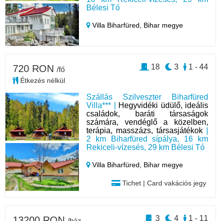
Bélesi Tó
Villa Biharfüred,
Bihar megye
18
3
1 - 44
720 RON
/fő
Étkezés nélkül
Szállás Szilveszter Biharfüred
Villa*** |
Hegyvidéki üdülő, ideális
családok, baráti társaságok
számára, vendéglő a közelben,
terápia, masszázs, társasjátékok
|
2 km Biharfüred sípálya, 16 km
Rekiceli-vízesés, 29 km Bélesi Tó
Villa Biharfüred,
Bihar megye
Tichet | Card vakációs jegy
3
4
1 - 11
13200 RON
/ház