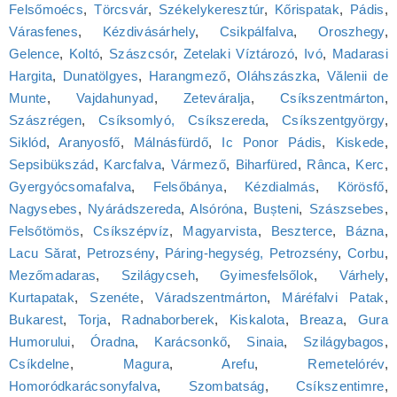
Felsőmoécs
,
Törcsvár
,
Székelykeresztúr
,
Kőrispatak
,
Pádis
,
Várasfenes
,
Kézdivásárhely
,
Csikpálfalva
,
Oroszhegy
,
Gelence
,
Koltó
,
Szászcsór
,
Zetelaki Víztározó
,
Ivó
,
Madarasi
Hargita
,
Dunatölgyes
,
Harangmező
,
Oláhszászka
,
Vălenii de
Munte
,
Vajdahunyad
,
Zeteváralja
,
Csíkszentmárton
,
Szászrégen
,
Csíksomlyó, Csíkszereda
,
Csíkszentgyörgy
,
Siklód
,
Aranyosfő
,
Málnásfürdő
,
Ic Ponor Pádis
,
Kiskede
,
Sepsibükszád
,
Karcfalva
,
Vármező
,
Biharfüred
,
Rânca
,
Kerc
,
Gyergyócsomafalva
,
Felsőbánya
,
Kézdialmás
,
Körösfő
,
Nagysebes
,
Nyárádszereda
,
Alsóróna
,
Bușteni
,
Szászsebes
,
Felsőtömös
,
Csíkszépvíz
,
Magyarvista
,
Beszterce
,
Bázna
,
Lacu Sărat
,
Petrozsény
,
Páring-hegység, Petrozsény
,
Corbu
,
Mezőmadaras
,
Szilágycseh
,
Gyimesfelsőlok
,
Várhely
,
Kurtapatak
,
Szenéte
,
Váradszentmárton
,
Máréfalvi Patak
,
Bukarest
,
Torja
,
Radnaborberek
,
Kiskalota
,
Breaza
,
Gura
Humorului
,
Óradna
,
Karácsonkő
,
Sinaia
,
Szilágybagos
,
Csíkdelne
,
Magura
,
Arefu
,
Remetelórév
,
Homoródkarácsonyfalva
,
Szombatság
,
Csíkszentimre
,