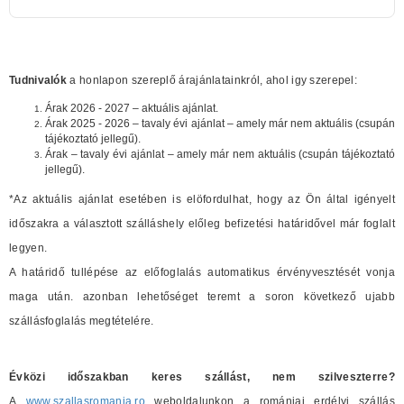
Tudnivalók
a honlapon szereplő árajánlatainkról, ahol igy szerepel:
Árak 2026 - 2027 – aktuális ajánlat.
Árak 2025 - 2026 – tavaly évi ajánlat – amely már nem aktuális (csupán
tájékoztató jellegű).
Árak – tavaly évi ajánlat – amely már nem aktuális (csupán tájékoztató
jellegű).
*Az aktuális ajánlat esetében is elöfordulhat, hogy az Ön által igényelt
időszakra a választott szálláshely előleg befizetési határidővel már foglalt
legyen.
A határidő tullépése az előfoglalás automatikus érvényvesztését vonja
maga után. azonban lehetőséget teremt a soron következő ujabb
szállásfoglalás megtételére.
Évközi időszakban keres szállást, nem szilveszterre?
A
www.szallasromania.ro
weboldalunkon a romániai erdélyi szállás