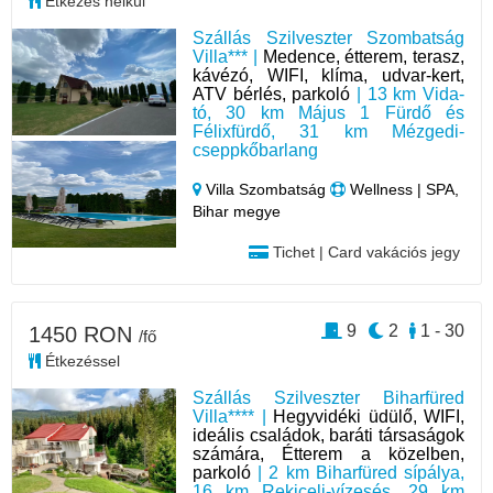
Étkezés nélkül
Szállás Szilveszter Szombatság
Villa*** |
Medence, étterem, terasz,
kávézó, WIFI, klíma, udvar-kert,
ATV bérlés, parkoló
| 13 km Vida-
tó, 30 km Május 1 Fürdő és
Félixfürdő, 31 km Mézgedi-
cseppkőbarlang
Villa Szombatság
Wellness | SPA,
Bihar megye
Tichet | Card vakációs jegy
9
2
1 - 30
1450 RON
/fő
Étkezéssel
Szállás Szilveszter Biharfüred
Villa**** |
Hegyvidéki üdülő, WIFI,
ideális családok, baráti társaságok
számára, Étterem a közelben,
parkoló
| 2 km Biharfüred sípálya,
16 km Rekiceli-vízesés, 29 km