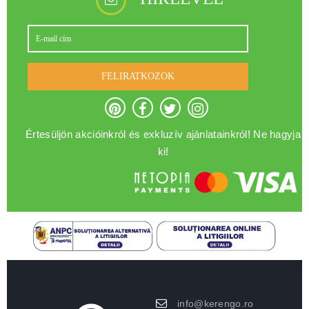
FELIRATKOZOK
Értesüljön akcióinkról és exkluzív ajánlatainkról! Ne hagyja
ki!
info@kerengo.ro