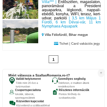
Villa*** |
Erdőszélen, magaslaton,
panorámával a President
aquaparkra, légkondi, nappali-
ebédlő, konyha, WIFI, terasz, kert-
udvar, parkoló
| 3,5 km Május 1
Fürdő, 6 km Dévai-vár, 11 km
Nymphaea Aquapark
Villa Félixfürdő,
Bihar megye
Tichet | Card vakációs jegy
1
Miért válassza a SzallasRomania.ro-t?
Valódi helyismeret
Személyes segítség
Több mint 20 éve a
Telefonon, e-mailben állunk
turizmusban
rendelkezésre
Csoportspecialista
Részletes információk
Iskolák, táborok,
Pontos férőhely és
sportegyesületek
szobaelosztás
Közvetlen kapcsolat
Közvetlenül a szállásadókkal