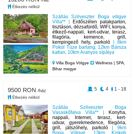
Étkezés nélkül
Szállás Szilveszter Boga völgye
Villa** |
Erdőszélen patakparton,
tisztáson, dézsafürdő, WIFI, konya,
étkező-nappali, kert-udvar, terasz,
filagória, kemence, grill,
kempingező hely, parkoló
| 8km
Pokol Tüze barlang, 12km Bársza
katlan, 10km Aranyos sípálya
Villa Boga Völgye
Wellness | SPA,
Bihar megye
5
4
1 - 18
9500 RON
/ház
Étkezés nélkül
Szállás Szilveszter Boga
Vasaskőfalva Villa** |
Konyha,
nappali, Internet, terasz, kert-
udvar, gyerekmedence, filegória,
grill, játszóhely, parkoló
| 9km
Boga Völgye, 13km Kiskoh