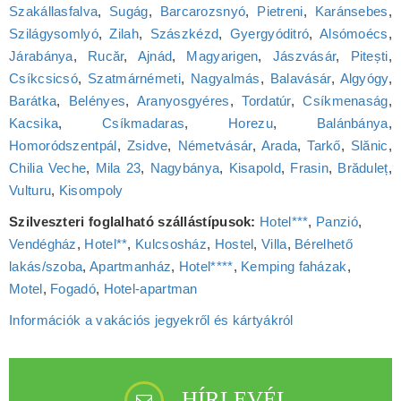
Szakállasfalva
,
Sugág
,
Barcarozsnyó
,
Pietreni
,
Karánsebes
,
Szilágysomlyó
,
Zilah
,
Szászkézd
,
Gyergyóditró
,
Alsómoécs
,
Járabánya
,
Rucăr
,
Ajnád
,
Magyarigen
,
Jászvásár
,
Pitești
,
Csíkcsicsó
,
Szatmárnémeti
,
Nagyalmás
,
Balavásár
,
Algyógy
,
Barátka
,
Belényes
,
Aranyosgyéres
,
Tordatúr
,
Csíkmenaság
,
Kacsika
,
Csíkmadaras
,
Horezu
,
Balánbánya
,
Homoródszentpál
,
Zsidve
,
Németvásár
,
Arada
,
Tarkő
,
Slănic
,
Chilia Veche
,
Mila 23
,
Nagybánya
,
Kisapold
,
Frasin
,
Brăduleț
,
Vulturu
,
Kisompoly
Szilveszteri foglalható szállástípusok:
Hotel***
,
Panzió
,
Vendégház
,
Hotel**
,
Kulcsosház
,
Hostel
,
Villa
,
Bérelhető
lakás/szoba
,
Apartmanház
,
Hotel****
,
Kemping faházak
,
Motel
,
Fogadó
,
Hotel‑apartman
Információk a vakációs jegyekről és kártyákról
HÍRLEVÉL