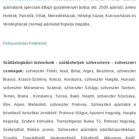
ajánlataink igencsak átfogó gyüjteményét találja (kb. 2500 ajánlat), amely
Hotelek, Panziók, Villák, Menedékházak, Hétvégi házak, Kulcsosházak és
Vendégházak csomag ajánlatait foglalja magába..
Felhasználási Feltételek
;
Szállásfoglalást biztosítunk - szálláshelyek szilveszterre - szilveszteri
csomagok:
szilveszter Fehér, Arad, Bihar, Arges, Beszterce, szilveszter
Brassó, Krassó-Szörény, Kolozs, Kovászna, szilveszter Hargita, Hunyad,
szilveszter Máramaros, Szatmár, szilveszter Szilágy, szilveszter Szeben,
Temes, Braila , Konstanca, Tulcea, Bakó, Neamt, szilveszter Szucsáva,
Ilfov, Arges, Mehedinti, szilveszter Prahova. Szilveszteri ajánlatok a
következő turisztikai zonákból: Prahova Völgye, Apuseni hegység, Hargita
hegység, Szeben környéke, Transzfogaras Bulea Tó, Retezat hegység,
Székelyföld, Békási szoros. Szilveszteri ajánlatok üdülőközpontokban:
Szováta, Tusnádfürdő, Herkulesfürdő, Félixfürdő, Májusegy fürdő.