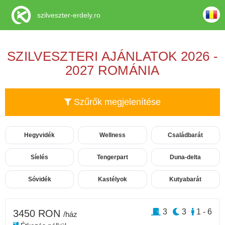
szilveszter-erdely.ro
SZILVESZTERI AJÁNLATOK 2026 -
2027 ROMÁNIA
Szűrők megjelenítése
Hegyvidék
Wellness
Családbarát
Síelés
Tengerpart
Duna-delta
Sóvidék
Kastélyok
Kutyabarát
3
3
1 - 6
3450 RON
/ház