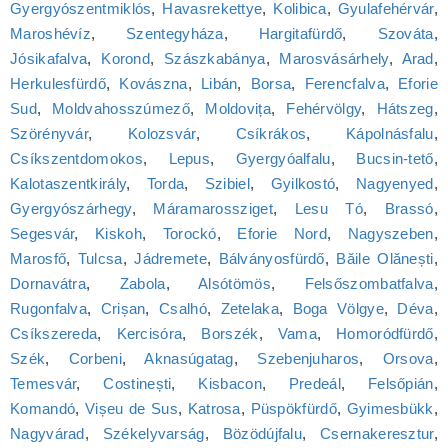
Gyergyószentmiklós
,
Havasrekettye
,
Kolibica
,
Gyulafehérvár
,
Maroshévíz
,
Szentegyháza
,
Hargitafürdő
,
Szováta
,
Jósikafalva
,
Korond
,
Szászkabánya
,
Marosvásárhely
,
Arad
,
Herkulesfürdő
,
Kovászna
,
Libán
,
Borsa
,
Ferencfalva
,
Eforie
Sud
,
Moldvahosszúmező
,
Moldovița
,
Fehérvölgy
,
Hátszeg
,
Szörényvár
,
Kolozsvár
,
Csíkrákos
,
Kápolnásfalu
,
Csíkszentdomokos
,
Lepus
,
Gyergyóalfalu
,
Bucsin-tető
,
Kalotaszentkirály
,
Torda
,
Szibiel
,
Gyilkostó
,
Nagyenyed
,
Gyergyószárhegy
,
Máramarossziget
,
Lesu Tó
,
Brassó
,
Segesvár
,
Kiskoh
,
Torockó
,
Eforie Nord
,
Nagyszeben
,
Marosfő
,
Tulcsa
,
Jádremete
,
Bálványosfürdő
,
Băile Olănești
,
Dornavátra
,
Zabola
,
Alsótömös
,
Felsőszombatfalva
,
Rugonfalva
,
Crișan
,
Csalhó
,
Zetelaka
,
Boga Völgye
,
Déva
,
Csíkszereda
,
Kercisóra
,
Borszék
,
Vama
,
Homoródfürdő
,
Szék
,
Corbeni
,
Aknasúgatag
,
Szebenjuharos
,
Orsova
,
Temesvár
,
Costinești
,
Kisbacon
,
Predeál
,
Felsőpián
,
Komandó
,
Vișeu de Sus
,
Katrosa
,
Püspökfürdő
,
Gyimesbükk
,
Nagyvárad
,
Székelyvarság
,
Bözödújfalu
,
Csernakeresztur
,