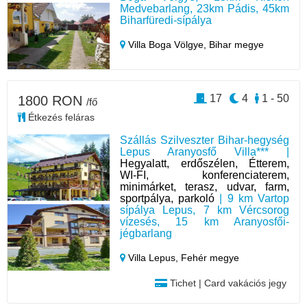
Medvebarlang, 23km Pádis, 45km
Biharfüredi-sípálya
Villa Boga Völgye,
Bihar megye
17
4
1 - 50
1800 RON
/fő
Étkezés feláras
Szállás Szilveszter Bihar-hegység
Lepus Aranyosfő Villa*** |
Hegyalatt, erdőszélen, Étterem,
WI-FI, konferenciaterem,
minimárket, terasz, udvar, farm,
sportpálya, parkoló
| 9 km Vartop
sípálya Lepus, 7 km Vércsorog
vízesés, 15 km Aranyosfői-
jégbarlang
Villa Lepus,
Fehér megye
Tichet | Card vakációs jegy