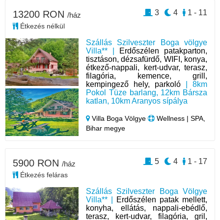
3
4
1 - 11
13200 RON
/ház
Étkezés nélkül
Szállás Szilveszter Boga völgye
Villa** |
Erdőszélen patakparton,
tisztáson, dézsafürdő, WIFI, konya,
étkező-nappali, kert-udvar, terasz,
filagória, kemence, grill,
kempingező hely, parkoló
| 8km
Pokol Tüze barlang, 12km Bársza
katlan, 10km Aranyos sípálya
Villa Boga Völgye
Wellness | SPA,
Bihar megye
5
4
1 - 17
5900 RON
/ház
Étkezés feláras
Szállás Szilveszter Boga Völgye
Villa** |
Erdőszélen patak mellett,
konyha, ellátás, nappali-ebédlő,
terasz, kert-udvar, filagória, gril,