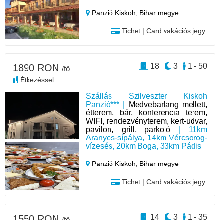
Panzió Kiskoh,
Bihar megye
Tichet | Card vakációs jegy
18
3
1 - 50
1890 RON
/fő
Étkezéssel
Szállás Szilveszter Kiskoh
Panzió*** |
Medvebarlang mellett,
étterem, bár, konferencia terem,
WIFI, rendezvényterem, kert-udvar,
pavilon, grill, parkoló
| 11km
Aranyos-sípálya, 14km Vércsorog-
vízesés, 20km Boga, 33km Pádis
Panzió Kiskoh,
Bihar megye
Tichet | Card vakációs jegy
14
3
1 - 35
1550 RON
/fő