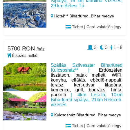
Sípálya, 16 km Iadolina Vizesés,
29 km Bélesi Tó
Hotel*** Biharfüred,
Bihar megye
Tichet | Card vakációs jegy
3
3
1 - 8
5700 RON
/ház
Étkezés nélkül
Szállás Szilveszter Biharfüred
Kulcsosház** |
Erdőszélen
tisztáson, patak mellett, WIFI,
konyha, ellátás, ebédlő-nappali,
terasz, kert-udvar, filagória,
kemence, grill, bogrács, hinta,
parkoló
| 4km Lesi-tó, 10km
Biharfüred-sípálya, 21km Rekiceli-
vízesés
Kulcsosház Biharfüred,
Bihar megye
Tichet | Card vakációs jegy