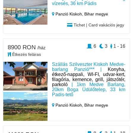
vízesés, 36 km Pádis
Panzió Kiskoh,
Bihar megye
Tichet | Card vakációs jegy
6
3
1 - 16
8900 RON
/ház
Étkezés feláras
Szállás Szilveszter Kiskoh Medve-
barlang Panzió*** |
Konyha,
étkező-nappali, WI-FI, udvar-kert,
filagória, kemence, grill, játszótér,
parkoló
| 1km Medve Barlang,
20km Boga Üdülőtelep, 33 km
Padis-tető
Panzió Kiskoh,
Bihar megye