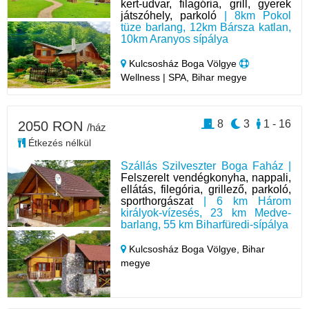
kert-udvar, filagória, grill, gyerek
játszóhely, parkoló
| 8km Pokol
tüze barlang, 12km Bársza katlan,
10km Aranyos sípálya
Kulcsosház Boga Völgye
Wellness | SPA, Bihar megye
8
3
1 - 16
2050 RON
/ház
Étkezés nélkül
Szállás Szilveszter Boga Faház |
Felszerelt vendégkonyha, nappali,
ellátás, filegória, grillező, parkoló,
sporthorgászat
| 6 km Három
királyok-vízesés, 23 km Medve-
barlang, 55 km Biharfüredi-sípálya
Kulcsosház Boga Völgye,
Bihar
megye