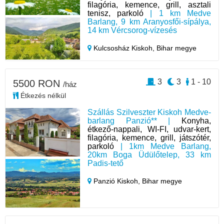
filagória, kemence, grill, asztali
tenisz, parkoló
| 1 km Medve
Barlang, 9 km Aranyosfői-sípálya,
14 km Vércsorog-vízesés
Kulcsosház Kiskoh,
Bihar megye
3
3
1 - 10
5500 RON
/ház
Étkezés nélkül
Szállás Szilveszter Kiskoh Medve-
barlang Panzió** |
Konyha,
étkező-nappali, WI-FI, udvar-kert,
filagória, kemence, grill, játszótér,
parkoló
| 1km Medve Barlang,
20km Boga Üdülőtelep, 33 km
Padis-tető
Panzió Kiskoh,
Bihar megye