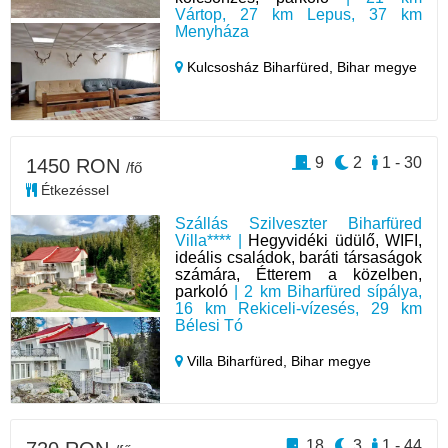
Vártop, 27 km Lepus, 37 km
Menyháza
Kulcsosház Biharfüred,
Bihar megye
9
2
1 - 30
1450 RON
/fő
Étkezéssel
Szállás Szilveszter Biharfüred
Villa**** |
Hegyvidéki üdülő, WIFI,
ideális családok, baráti társaságok
számára, Étterem a közelben,
parkoló
| 2 km Biharfüred sípálya,
16 km Rekiceli-vízesés, 29 km
Bélesi Tó
Villa Biharfüred,
Bihar megye
18
3
1 - 44