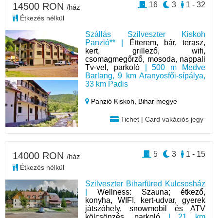
16
3
1 - 32
14500 RON
/ház
Étkezés nélkül
Szállás Szilveszter Kiskoh
Panzió** |
Étterem, bár, terasz,
kert, grillező, wifi,
csomagmegőrző, mosoda, nappali
Tv-vel, parkoló
| 500 m Medve
Barlang, 9 km Aranyosfői-sípálya,
33 km Padis
Panzió Kiskoh,
Bihar megye
Tichet | Card vakációs jegy
5
3
1 - 15
14000 RON
/ház
Étkezés nélkül
Szilveszter Biharfüred Kulcsosház
|
Wellness: Szauna; étkező,
konyha, WIFI, kert-udvar, gyerek
játszóhely, snowmobil és ATV
kölcsönzés, parkoló
| 21 km