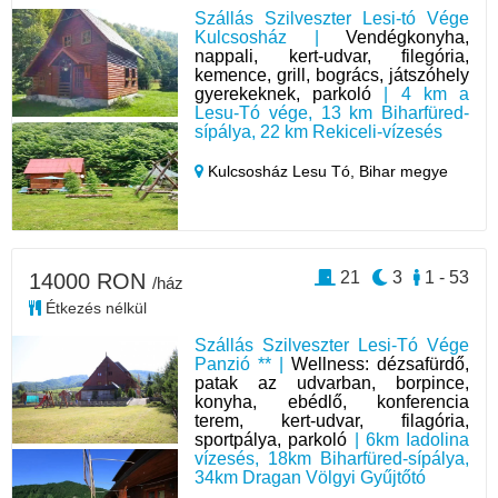
Szállás Szilveszter Lesi-tó Vége
Kulcsosház |
Vendégkonyha,
nappali, kert-udvar, filegória,
kemence, grill, bogrács, játszóhely
gyerekeknek, parkoló
| 4 km a
Lesu-Tó vége, 13 km Biharfüred-
sípálya, 22 km Rekiceli-vízesés
Kulcsosház Lesu Tó,
Bihar megye
21
3
1 - 53
14000 RON
/ház
Étkezés nélkül
Szállás Szilveszter Lesi-Tó Vége
Panzió ** |
Wellness: dézsafürdő,
patak az udvarban, borpince,
konyha, ebédlő, konferencia
terem, kert-udvar, filagória,
sportpálya, parkoló
| 6km Iadolina
vízesés, 18km Biharfüred-sípálya,
34km Dragan Völgyi Gyűjtőtó