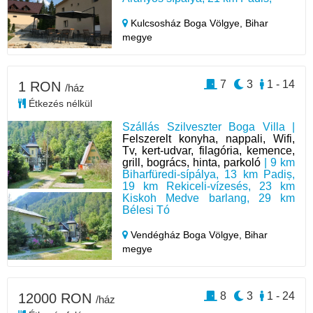
Kulcsosház Boga Völgye,
Bihar
megye
7
3
1 - 14
1 RON
/ház
Étkezés nélkül
Szállás Szilveszter Boga Villa |
Felszerelt konyha, nappali, Wifi,
Tv, kert-udvar, filagória, kemence,
grill, bogrács, hinta, parkoló
| 9 km
Biharfüredi-sípálya, 13 km Padiș,
19 km Rekiceli-vízesés, 23 km
Kiskoh Medve barlang, 29 km
Bélesi Tó
Vendégház Boga Völgye,
Bihar
megye
8
3
1 - 24
12000 RON
/ház