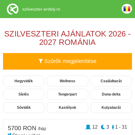
szilveszter-erdely.ro
SZILVESZTERI AJÁNLATOK 2026 -
2027 ROMÁNIA
Szűrők megjelenítése
Hegyvidék
Wellness
Családbarát
Síelés
Tengerpart
Duna-delta
Sóvidék
Kastélyok
Kutyabarát
12
3
1 - 31
5700 RON
/ház