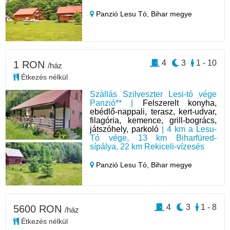
Panzió Lesu Tó,
Bihar megye
4
3
1 - 10
1 RON
/ház
Étkezés nélkül
Szállás Szilveszter Lesi-tó vége
Panzió** |
Felszerelt konyha,
ebédlő-nappali, terasz, kert-udvar,
filagória, kemence, grill-bogrács,
játszóhely, parkoló
| 4 km a Lesu-
Tó vége, 13 km Biharfüred-
sípálya, 22 km Rekiceli-vízesés
Panzió Lesu Tó,
Bihar megye
4
3
1 - 8
5600 RON
/ház
Étkezés nélkül