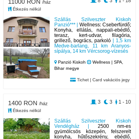
8
3
1 - 18
11000 RON
/ház
Étkezés nélkül
Szállás Szilveszter Kiskoh
Panzió*** |
Wellness: Cseberfürdő;
Konyha, ellátás, nappali-ebédlő,
terasz, kert-udvar, filagória,
grillező, bogrács, parkoló
| 1,5 km
Medve-barlang, 11 km Aranyos-
sípálya, 14 km Vércsorog-vízesés
Panzió Kiskoh
Wellness | SPA,
Bihar megye
Tichet | Card vakációs jegy
3
3
1 - 10
1400 RON
/ház
Étkezés nélkül
Szállás Szilveszter Kiskoh
Vendégház |
2500 nm-es
gyümölcsös közepén, felszerelt
konyha, hűtőszekrény, ebédlő,