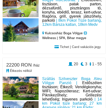
tisztáson, patak parton,
dézsafürdő, pisztrángos tó,
konyha, ebédlő, terasz, kert-udvar,
filagória, grill, gyerek játszóhely,
parkoló
| 8km Pokol Tüze barlang,
12km Bársza katlan, 18km Medv
Kulcsosház Boga Völgye
Wellness | SPA, Bihar megye
Tichet | Card vakációs jegy
20
3
1 - 55
22200 RON
/ház
Étkezés nélkül
Szállás Szilveszter Boga Aleu
Völgye Panzió |
Erdőszélen
tisztáson; Étkező; Vendégkonyha;
WIFI; Napozóterasz; Kert-udvar;
Piknikezőhely; Grillezési
lehetőség; Ingyenes parkoló
| 14
km Pokol tüze barlang; 27 km
Aranyos sípálya; 21 km Pádis;