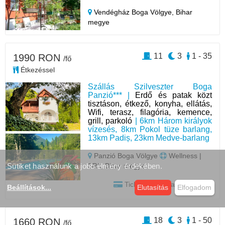
Vendégház Boga Völgye,
Bihar
megye
11
3
1 - 35
1990 RON
/fő
Étkezéssel
Szállás Szilveszter Boga
Panzió*** |
Erdő és patak közt
tisztáson, étkező, konyha, ellátás,
Wifi, terasz, filagória, kemence,
grill, parkoló
| 6km Három királyok
vízesés, 8km Pokol tüze barlang,
13km Padiș, 23km Medve-barlang
Panzió Boga Völgye
Wellness |
SPA, Bihar megye
Sütiket használunk a jobb élmény érdekében.
Tichet | Card vakációs jegy
Beállítások
...
Elutasítás
Elfogadom
18
3
1 - 50
1660 RON
/fő