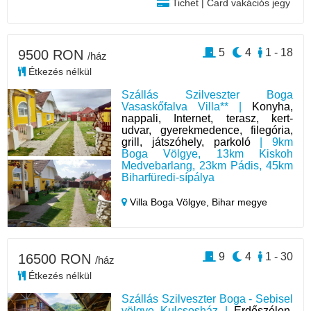
Tichet | Card vakációs jegy
5
4
1 - 18
9500 RON
/ház
Étkezés nélkül
Szállás Szilveszter Boga
Vasaskőfalva Villa** |
Konyha,
nappali, Internet, terasz, kert-
udvar, gyerekmedence, filegória,
grill, játszóhely, parkoló
| 9km
Boga Völgye, 13km Kiskoh
Medvebarlang, 23km Pádis, 45km
Biharfüredi-sípálya
Villa Boga Völgye,
Bihar megye
9
4
1 - 30
16500 RON
/ház
Étkezés nélkül
Szállás Szilveszter Boga - Sebisel
völgye Kulcsosház |
Erdőszélen,