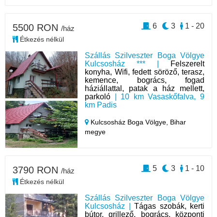
6
3
1 - 20
5500 RON
/ház
Étkezés nélkül
Szállás Szilveszter Boga Völgye
Kulcsosház *** |
Felszerelt
konyha, Wifi, fedett söröző, terasz,
kemence, bogrács, fogad
háziállattal, patak a ház mellett,
parkoló
| 10 km Vasaskőfalva, 9
km Padis
Kulcsosház Boga Völgye,
Bihar
megye
5
3
1 - 10
3790 RON
/ház
Étkezés nélkül
Szállás Szilveszter Boga Völgye
Kulcsosház |
Tágas szobák, kerti
bútor, grillező, bogrács, központi