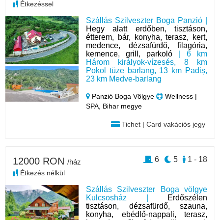
Étkezéssel
Szállás Szilveszter Boga Panzió |
Hegy alatt erdőben, tisztáson,
étterem, bár, konyha, terasz, kert,
medence, dézsafürdő, filagória,
kemence, grill, parkoló
| 6 km
Három királyok-vízesés, 8 km
Pokol tüze barlang, 13 km Padiș,
23 km Medve-barlang
Panzió Boga Völgye
Wellness |
SPA, Bihar megye
Tichet | Card vakációs jegy
6
5
1 - 18
12000 RON
/ház
Étkezés nélkül
Szállás Szilveszter Boga völgye
Kulcsosház |
Erdőszélen
tisztáson, dézsafürdő, szauna,
konyha, ebédlő-nappali, terasz,