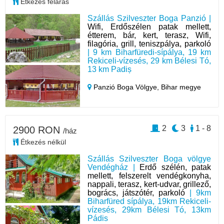
Étkezés feláras
Szállás Szilveszter Boga Panzió |
Wifi, Erdőszélen patak mellett,
étterem, bár, kert, terasz, Wifi,
filagória, grill, teniszpálya, parkoló
| 9 km Biharfüredi-sípálya, 19 km
Rekiceli-vízesés, 29 km Bélesi Tó,
13 km Padiș
Panzió Boga Völgye,
Bihar megye
2
3
1 - 8
2900 RON
/ház
Étkezés nélkül
Szállás Szilveszter Boga völgye
Vendégház |
Erdő szélén, patak
mellett, felszerelt vendégkonyha,
nappali, terasz, kert-udvar, grillező,
bogrács, játszótér, parkoló
| 9km
Biharfüred sípálya, 19km Rekiceli-
vízesés, 29km Bélesi Tó, 13km
Pádis