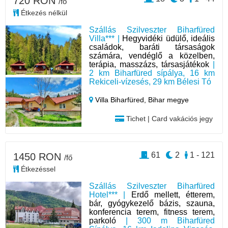
720 RON
/fő
Étkezés nélkül
Szállás Szilveszter Biharfüred
Villa*** |
Hegyvidéki üdülő, ideális
családok, baráti társaságok
számára, vendéglő a közelben,
terápia, masszázs, társasjátékok
|
2 km Biharfüred sípálya, 16 km
Rekiceli-vízesés, 29 km Bélesi Tó
Villa Biharfüred,
Bihar megye
Tichet | Card vakációs jegy
61
2
1 - 121
1450 RON
/fő
Étkezéssel
Szállás Szilveszter Biharfüred
Hotel*** |
Erdő mellett, étterem,
bár, gyógykezelő bázis, szauna,
konferencia terem, fitness terem,
parkoló
| 300 m Biharfüred