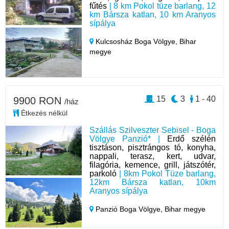
fűtés
| 8 km Pokol tüze barlang, 12
km Bársza katlan, 10 km Aranyos
sípálya
Kulcsosház Boga Völgye,
Bihar
megye
15
3
1 - 40
9900 RON
/ház
Étkezés nélkül
Szállás Szilveszter Sebisel - Boga
Völgye Panzió* |
Erdő szélén
tisztáson, pisztrángos tó, konyha,
nappali, terasz, kert, udvar,
filagória, kemence, grill, játszótér,
parkoló
| 8km Pokol Tüze barlang,
12km Bársza katlan, 10km
Aranyos sípálya
Panzió Boga Völgye,
Bihar megye