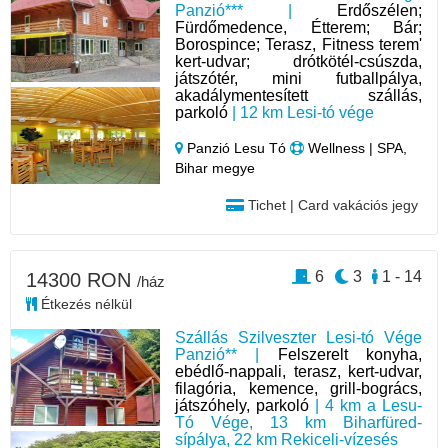
Panzió*** |
Erdőszélen;
Fürdőmedence, Étterem; Bár;
Borospince; Terasz, Fitness terem'
kert-udvar; drótkötél-csúszda,
játszótér, mini futballpálya,
akadálymentesített szállás,
parkoló
| 12 km Lesi-tó vége
Panzió Lesu Tó
Wellness | SPA,
Bihar megye
Tichet | Card vakációs jegy
6
3
1 - 14
14300 RON
/ház
Étkezés nélkül
Szállás Szilveszter Lesi-tó Vége
Panzió** |
Felszerelt konyha,
ebédlő-nappali, terasz, kert-udvar,
filagória, kemence, grill-bogrács,
játszóhely, parkoló
| 4 km a Lesu-
Tó Vége, 13 km Biharfüred-
sípálya, 22 km Rekiceli-vízesés