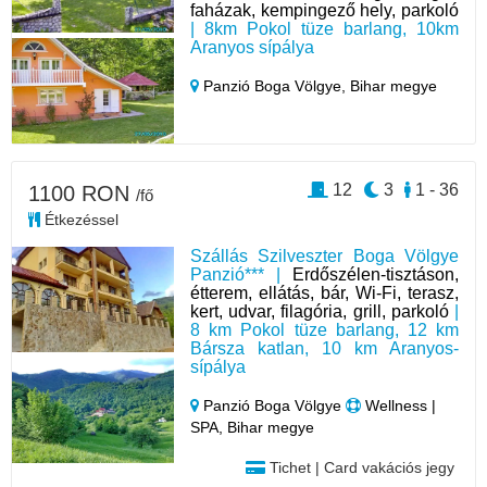
faházak, kempingező hely, parkoló
| 8km Pokol tüze barlang, 10km
Aranyos sípálya
Panzió Boga Völgye,
Bihar megye
12
3
1 - 36
1100 RON
/fő
Étkezéssel
Szállás Szilveszter Boga Völgye
Panzió*** |
Erdőszélen-tisztáson,
étterem, ellátás, bár, Wi-Fi, terasz,
kert, udvar, filagória, grill, parkoló
|
8 km Pokol tüze barlang, 12 km
Bársza katlan, 10 km Aranyos-
sípálya
Panzió Boga Völgye
Wellness |
SPA, Bihar megye
Tichet | Card vakációs jegy