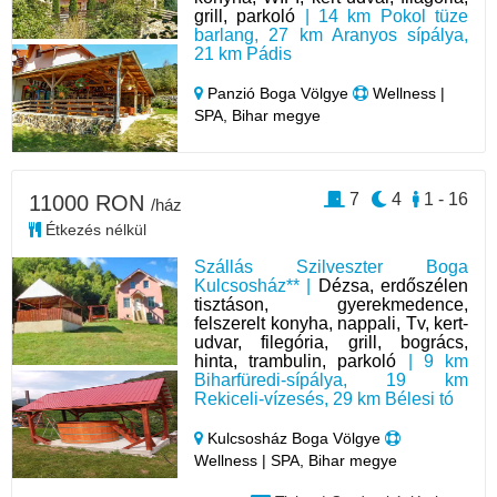
grill, parkoló
| 14 km Pokol tüze
barlang, 27 km Aranyos sípálya,
21 km Pádis
Panzió Boga Völgye
Wellness |
SPA, Bihar megye
7
4
1 - 16
11000 RON
/ház
Étkezés nélkül
Szállás Szilveszter Boga
Kulcsosház** |
Dézsa, erdőszélen
tisztáson, gyerekmedence,
felszerelt konyha, nappali, Tv, kert-
udvar, filegória, grill, bogrács,
hinta, trambulin, parkoló
| 9 km
Biharfüredi-sípálya, 19 km
Rekiceli-vízesés, 29 km Bélesi tó
Kulcsosház Boga Völgye
Wellness | SPA, Bihar megye