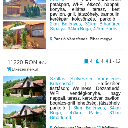
patakpart, WI-FI, étkező, nappali,
konyha, ellátás, terasz, kert,
pavilon, grill, játszóhely, trambulin,
kerékpár kölcsönzés, parkoló
|
2km Belényes, 31km Biharfüred
Sípálya, 34km Boga, 47km Pádis
Panzió Várasfenes,
Bihar megye
4
4
1 - 12
11220 RON
/ház
Étkezés nélkül
Szállás Szilveszter Várasfenes
Kulcsosház |
Erdőszélen
tisztáson; Wellness: Dézsafürdő;
WIFI, vendégkonyha, nagy
nappali, terasz, kert-udvar, pavilon,
bogrács-grill lehetőség, játszóhely,
parkoló
| 3km Belényes, 34km
Boga, 47km Padis, 31km
Biharfüred
Kulcsosház Várasfenes
Wellness