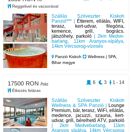
Reggelivel és vacsorával
Szállás Szilveszter Kiskoh
Panzió*** |
Étterem, ellátás, WIFI,
terasz, kert-udvar, filegória,
kemence, grill, bogrács.
játszóhely, parkoló
| 2km Medve-
barlang, 11km Aranyos-sípálya,
14km Vércsorog-vízesés
Panzió Kiskoh
Wellness | SPA,
Bihar megye
6
3
1 - 14
17500 RON
/ház
Étkezés feláras
Szállás Szilveszter Kiskoh
Wellness & SPA Panzió |
Lounge
Premium, bár, terasz, WiFi, ellátás,
medence, jacuzzi, szauna, kert-
udvar, grill, bérelhető ATV, parkoló
| 2km Medvebarlang, 11km
Aranyos sípálya, 14km Vércsorog