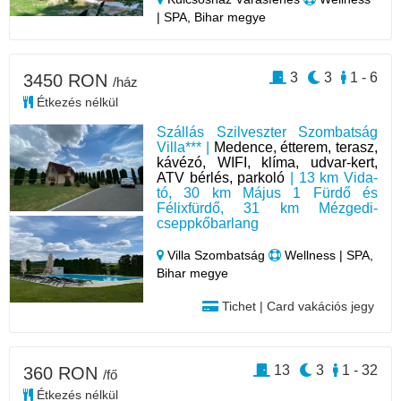
| SPA, Bihar megye
3
3
1 - 6
3450 RON
/ház
Étkezés nélkül
Szállás Szilveszter Szombatság
Villa*** |
Medence, étterem, terasz,
kávézó, WIFI, klíma, udvar-kert,
ATV bérlés, parkoló
| 13 km Vida-
tó, 30 km Május 1 Fürdő és
Félixfürdő, 31 km Mézgedi-
cseppkőbarlang
Villa Szombatság
Wellness | SPA,
Bihar megye
Tichet | Card vakációs jegy
13
3
1 - 32
360 RON
/fő
Étkezés nélkül