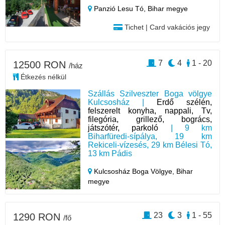
Panzió Lesu Tó,
Bihar megye
Tichet | Card vakációs jegy
7
4
1 - 20
12500 RON
/ház
Étkezés nélkül
Szállás Szilveszter Boga völgye
Kulcsosház |
Erdő szélén,
felszerelt konyha, nappali, Tv,
filegória, grillező, bogrács,
játszótér, parkoló
| 9 km
Biharfüredi-sípálya, 19 km
Rekiceli-vízesés, 29 km Bélesi Tó,
13 km Pádis
Kulcsosház Boga Völgye,
Bihar
megye
23
3
1 - 55
1290 RON
/fő