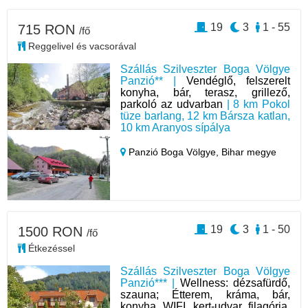
19
3
1 - 55
715 RON
/fő
Reggelivel és vacsorával
Szállás Szilveszter Boga Völgye
Panzió** |
Vendéglő, felszerelt
konyha, bár, terasz, grillező,
parkoló az udvarban
| 8 km Pokol
tüze barlang, 12 km Bársza katlan,
10 km Aranyos sípálya
Panzió Boga Völgye,
Bihar megye
19
3
1 - 50
1500 RON
/fő
Étkezéssel
Szállás Szilveszter Boga Völgye
Panzió*** |
Wellness: dézsafürdő,
szauna; Étterem, kráma, bár,
konyha, WIFI, kert-udvar, filagória,