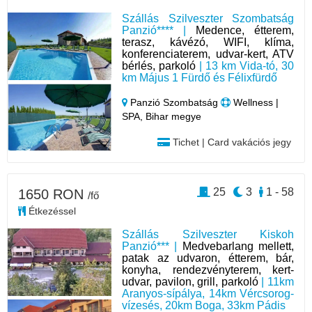
Szállás Szilveszter Szombatság
Panzió**** |
Medence, étterem,
terasz, kávézó, WIFI, klíma,
konferenciaterem, udvar-kert, ATV
bérlés, parkoló
| 13 km Vida-tó, 30
km Május 1 Fürdő és Félixfürdő
Panzió Szombatság
Wellness |
SPA, Bihar megye
Tichet | Card vakációs jegy
25
3
1 - 58
1650 RON
/fő
Étkezéssel
Szállás Szilveszter Kiskoh
Panzió*** |
Medvebarlang mellett,
patak az udvaron, étterem, bár,
konyha, rendezvényterem, kert-
udvar, pavilon, grill, parkoló
| 11km
Aranyos-sípálya, 14km Vércsorog-
vízesés, 20km Boga, 33km Pádis