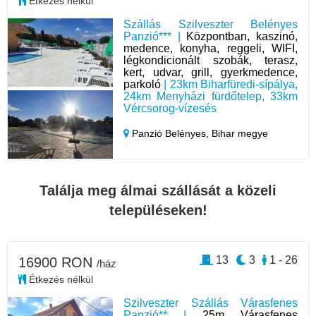
Étkezés nélkül
Szállás Szilveszter Belényes
Panzió*** |
Központban, kaszinó,
medence, konyha, reggeli, WIFI,
légkondicionált szobák, terasz,
kert, udvar, grill, gyerkmedence,
parkoló
| 23km Biharfüredi-sípálya,
24km Menyházi fürdőtelep, 33km
Vércsorog-vízesés
Panzió Belényes,
Bihar megye
Találja meg álmai szállását a közeli
településeken!
13
3
1 - 26
16900 RON
/ház
Étkezés nélkül
Szilveszter Szállás Várasfenes
Panzió** |
25m Várasfenes