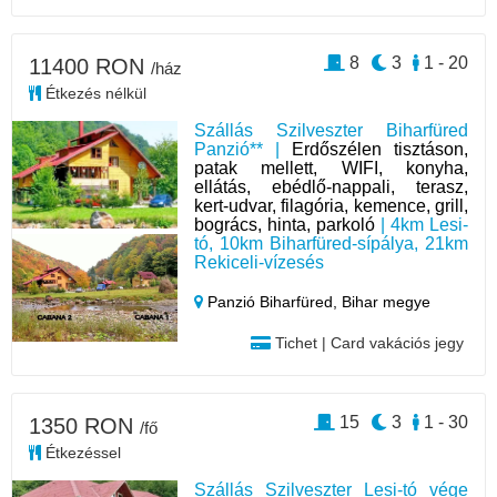
8
3
1 - 20
11400 RON
/ház
Étkezés nélkül
Szállás Szilveszter Biharfüred
Panzió** |
Erdőszélen tisztáson,
patak mellett, WIFI, konyha,
ellátás, ebédlő-nappali, terasz,
kert-udvar, filagória, kemence, grill,
bogrács, hinta, parkoló
| 4km Lesi-
tó, 10km Biharfüred-sípálya, 21km
Rekiceli-vízesés
Panzió Biharfüred,
Bihar megye
Tichet | Card vakációs jegy
15
3
1 - 30
1350 RON
/fő
Étkezéssel
Szállás Szilveszter Lesi-tó vége