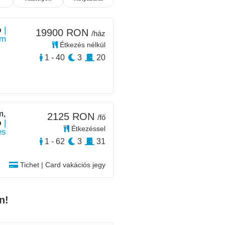
ó
|
19900 RON
/ház
km
Étkezés nélkül
1 - 40
3
20
m,
2125 RON
/fő
ó
|
Étkezéssel
es
1 - 62
3
31
Tichet | Card vakációs jegy
n!