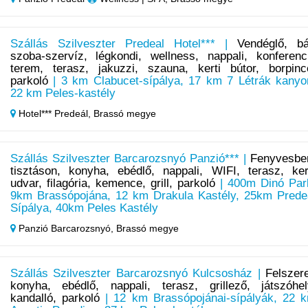
Szállás Szilveszter Predeal Hotel*** |
Vendéglő, bá
szoba-szervíz, légkondi, wellness, nappali, konferenc
terem, terasz, jakuzzi, szauna, kerti bútor, borpinc
parkoló
| 3 km Clabucet-sípálya, 17 km 7 Létrák kanyo
22 km Peles-kastély
Hotel*** Predeál,
Brassó megye
Szállás Szilveszter Barcarozsnyó Panzió*** |
Fenyvesbe
tisztáson, konyha, ebédlő, nappali, WIFI, terasz, ker
udvar, filagória, kemence, grill, parkoló
| 400m Dinó Par
9km Brassópojána, 12 km Drakula Kastély, 25km Prede
Sípálya, 40km Peles Kastély
Panzió Barcarozsnyó,
Brassó megye
Szállás Szilveszter Barcarozsnyó Kulcsosház |
Felszere
konyha, ebédlő, nappali, terasz, grillező, játszóhel
kandalló, parkoló
| 12 km Brassópojánai-sípályák, 22 