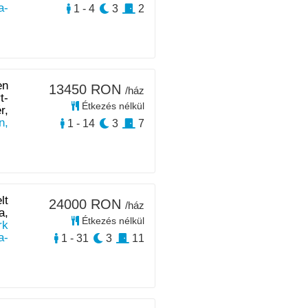
a-
1 - 4
3
2
en
13450 RON
/ház
t-
Étkezés nélkül
r,
n,
1 - 14
3
7
lt
24000 RON
/ház
a,
Étkezés nélkül
rk
a-
1 - 31
3
11