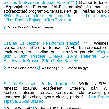
Szállás Szilveszter Brassó Panzió*** |
Brassó történel
központjában; Étterem, WI-FI, társalgó és bár, es
szórakoztató programok, terasz, kerti grill, feláras parkol
850m Brassó Fekete templom, 7km a 7 Létra kanyo
12km Brassó Pojána, 30km Törcsvár
Panzió Brassó,
Brassó megye
Szállás Szilveszter Felsőtömös Panzió *** |
Wellnes
Dézsafürdő, Étterem, terasz, WIFI, konferenciatere
jétékterem, kert, pavilon, grill,, játszótér, parkoló
| Közpo
3km , 8km Predeál Sípálya, 10km Hétlétrák, 14
Élménypark Brassó, 27km Peles Kastély
Panzió Felsőtömös
Wellness | SPA, Brassó megye
Szállás Szilveszter Predeal Panzió *** |
Wellness: SPA 
fitnesz: szauna, edzőterem; Étterem, bár, Wif
konferenciaterem, terasz, kert-uvar, zöld övezet, gril
kemence, játszóhely gyerekeknek, parkoló
| 1km Prede
sípálya, 25km Brassó
Panzió Predeál
Wellness | SPA, Brassó megye