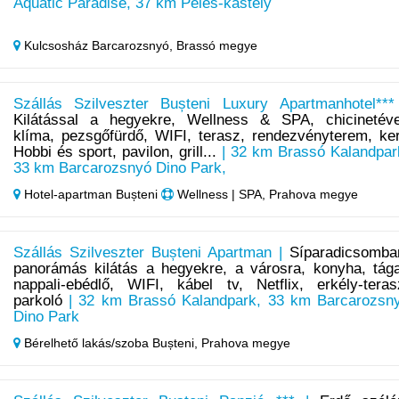
Aquatic Paradise, 37 km Peles-kastély
Kulcsosház Barcarozsnyó,
Brassó megye
Szállás Szilveszter Bușteni Luxury Apartmanhotel***
Kilátással a hegyekre, Wellness & SPA, chicinetéve
klíma, pezsgőfürdő, WIFI, terasz, rendezvényterem, ker
Hobbi és sport, pavilon, grill...
| 32 km Brassó Kalandpar
33 km Barcarozsnyó Dino Park,
Hotel‑apartman Bușteni
Wellness | SPA, Prahova megye
Szállás Szilveszter Bușteni Apartman |
Síparadicsomba
panorámás kilátás a hegyekre, a városra, konyha, tág
nappali-ebédlő, WIFI, kábel tv, Netflix, erkély-teras
parkoló
| 32 km Brassó Kalandpark, 33 km Barcarozsn
Dino Park
Bérelhető lakás/szoba Bușteni,
Prahova megye