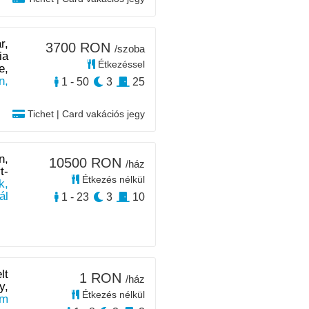
r,
3700 RON
/szoba
ia
Étkezéssel
e,
n,
1 - 50
3
25
Tichet | Card vakációs jegy
n,
10500 RON
/ház
t-
Étkezés nélkül
k,
ál
1 - 23
3
10
lt
1 RON
/ház
y,
Étkezés nélkül
km