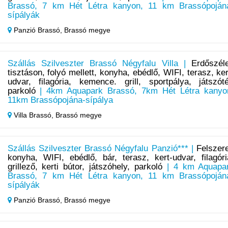
Brassó, 7 km Hét Létra kanyon, 11 km Brassópoján
sípályák
Panzió Brassó,
Brassó megye
Szállás Szilveszter Brassó Négyfalu Villa |
Erdőszél
tisztáson, folyó mellett, konyha, ebédlő, WIFI, terasz, ker
udvar, filagória, kemence. grill, sportpálya, játszóté
parkoló
| 4km Aquapark Brassó, 7km Hét Létra kanyo
11km Brassópojána-sípálya
Villa Brassó,
Brassó megye
Szállás Szilveszter Brassó Négyfalu Panzió*** |
Felszere
konyha, WIFI, ebédlő, bár, terasz, kert-udvar, filagóri
grillező, kerti bútor, játszóhely, parkoló
| 4 km Aquapa
Brassó, 7 km Hét Létra kanyon, 11 km Brassópoján
sípályák
Panzió Brassó,
Brassó megye