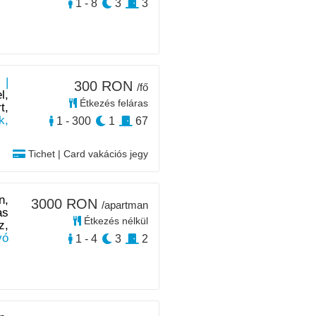
1 - 8
3
3
 |
300 RON
/fő
l,
Étkezés feláras
t,
k,
1 - 300
1
67
Tichet | Card vakációs jegy
n,
3000 RON
/apartman
as
Étkezés nélkül
z,
yó
1 - 4
3
2