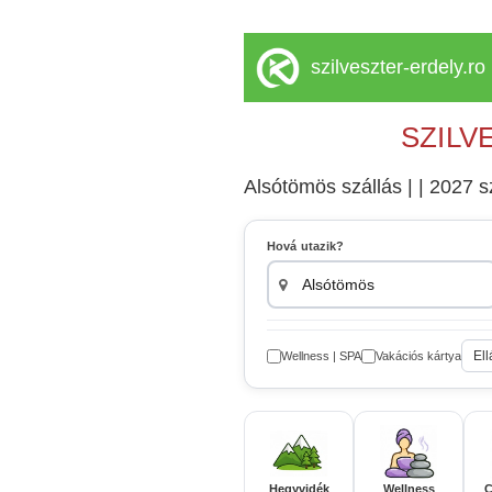
szilveszter-erdely.ro
SZILV
Alsótömös szállás | | 2027 sz
Hová utazik?
Ell
Wellness | SPA
Vakációs kártya
Hegyvidék
Wellness
C