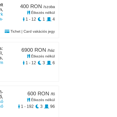
lt
400 RON
/szoba
n,
Étkezés nélkül
rk
a-
1 - 12
1
4
Tichet | Card vakációs jegy
s:
6900 RON
/ház
I,
Étkezés nélkül
s,
km
1 - 12
3
6
i-
600 RON
/fő
ő,
Étkezés nélkül
só
só
1 - 192
3
96