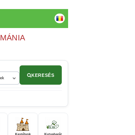
OMÁNIA
KERESÉS
rek
Kastélyok
Kutyabarát