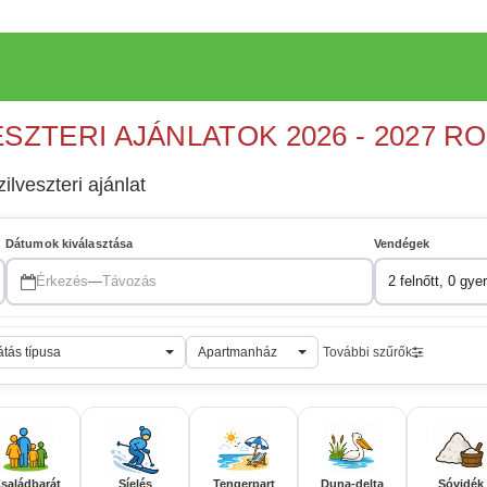
ESZTERI AJÁNLATOK 2026 - 2027 R
ilveszteri ajánlat
Dátumok kiválasztása
Vendégek
Érkezés
—
Távozás
2 felnőtt, 0 gye
átás típusa
Apartmanház
További szűrők
saládbarát
Síelés
Tengerpart
Duna-delta
Sóvidék