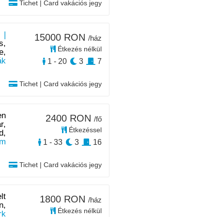
Tichet | Card vakációs jegy
 |
15000 RON
/ház
s,
Étkezés nélkül
e,
ák
1 - 20
3
7
Tichet | Card vakációs jegy
en
2400 RON
/fő
r,
Étkezéssel
d,
km
1 - 33
3
16
Tichet | Card vakációs jegy
lt
1800 RON
/ház
n,
Étkezés nélkül
rk