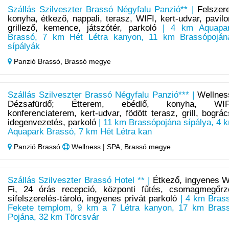
Szállás Szilveszter Brassó Négyfalu Panzió** |
Felszere
konyha, étkező, nappali, terasz, WIFI, kert-udvar, pavilo
grillező, kemence, játszótér, parkoló
| 4 km Aquapa
Brassó, 7 km Hét Létra kanyon, 11 km Brassópoján
sípályák
Panzió Brassó,
Brassó megye
Szállás Szilveszter Brassó Négyfalu Panzió*** |
Wellnes
Dézsafürdő; Étterem, ebédlő, konyha, WIF
konferenciaterem, kert-udvar, födött terasz, grill, bográc
idegenvezetés, parkoló
| 11 km Brassópojána sípálya, 4 
Aquapark Brassó, 7 km Hét Létra kan
Panzió Brassó
Wellness | SPA, Brassó megye
Szállás Szilveszter Brassó Hotel ** |
Étkező, ingyenes W
Fi, 24 órás recepció, központi fűtés, csomagmegőrz
sífelszerelés-tároló, ingyenes privát parkoló
| 4 km Bras
Fekete templom, 9 km a 7 Létra kanyon, 17 km Bras
Pojána, 32 km Törcsvár