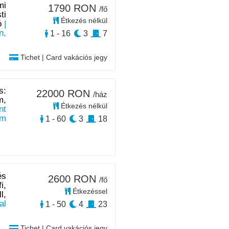
mi
1790 RON
/fő
ti
Étkezés nélkül
ó
|
n,
1 - 16
3
7
Tichet | Card vakációs jegy
s:
22000 RON
/ház
m,
Étkezés nélkül
nt
km
1 - 60
3
18
és
2600 RON
/fő
i,
Étkezéssel
l,
al
1 - 50
4
23
Tichet | Card vakációs jegy