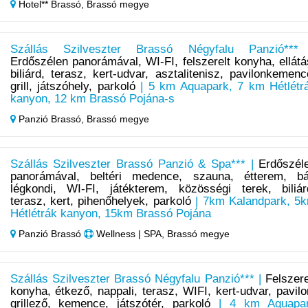
Hotel** Brassó,
Brassó megye
Szállás Szilveszter Brassó Négyfalu Panzió***
Erdőszélen panorámával, WI-FI, felszerelt konyha, ellátá
biliárd, terasz, kert-udvar, asztalitenisz, pavilonkemenc
grill, játszóhely, parkoló
| 5 km Aquapark, 7 km Hétlétr
kanyon, 12 km Brassó Pojána-s
Panzió Brassó,
Brassó megye
Szállás Szilveszter Brassó Panzió & Spa*** |
Erdőszél
panorámával, beltéri medence, szauna, étterem, bá
légkondi, WI-FI, játékterem, közösségi terek, biliár
terasz, kert, pihenőhelyek, parkoló
| 7km Kalandpark, 5
Hétlétrák kanyon, 15km Brassó Pojána
Panzió Brassó
Wellness | SPA, Brassó megye
Szállás Szilveszter Brassó Négyfalu Panzió*** |
Felszere
konyha, étkező, nappali, terasz, WIFI, kert-udvar, pavilo
grillező, kemence, játszótér, parkoló
| 4 km Aquapa