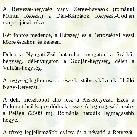
A Retyezát-hegység vagy Zerge-havasok (románul
Muntii Retezat) a Déli-Kárpátok Retyezát-Godján
csoportjának része.
Két fontos medence, a Hátszegi és a Petrozsényi veszi
közre északon és keleten.
Délen a Nyugati-Zsíl határolja, nyugaton a Szárkő-
hegység, dél-nyugaton a Godján-hegység, délen a
Vulkán-hegység.
A hegység legfontosabb része kristályos kőzetekből álló
Nagy-Retyezát.
A déli, mészkőből álló rész a Kis-Retyezát. Ezek a
Bukura-tónál kapcsolódnak össze. A legmagasabb csúcs
a Pelága (2509 m), Románia hatodik legmagasabb
hegye.
A térség legjellemzőbb csúcsa és a névadó a Retyezát-