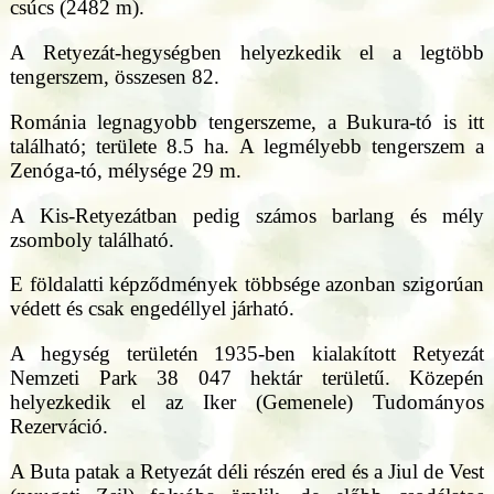
csúcs (2482 m).
A Retyezát-hegységben helyezkedik el a legtöbb
tengerszem, összesen 82.
Románia legnagyobb tengerszeme, a Bukura-tó is itt
található; területe 8.5 ha. A legmélyebb tengerszem a
Zenóga-tó, mélysége 29 m.
A Kis-Retyezátban pedig számos barlang és mély
zsomboly található.
E földalatti képződmények többsége azonban szigorúan
védett és csak engedéllyel járható.
A hegység területén 1935-ben kialakított Retyezát
Nemzeti Park 38 047 hektár területű. Közepén
helyezkedik el az Iker (Gemenele) Tudományos
Rezerváció.
A Buta patak a Retyezát déli részén ered és a Jiul de Vest