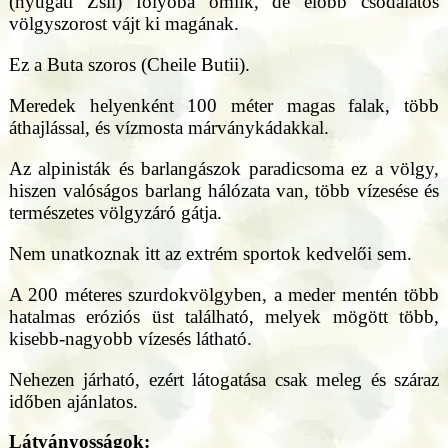
(nyugati Zsil) folyóba ömlik, de előbb csodálatos
völgyszorost vájt ki magának.
Ez a Buta szoros (Cheile Butii).
Meredek helyenként 100 méter magas falak, több
áthajlással, és vízmosta márványkádakkal.
Az alpinisták és barlangászok paradicsoma ez a völgy,
hiszen valóságos barlang hálózata van, több vízesése és
természetes völgyzáró gátja.
Nem unatkoznak itt az extrém sportok kedvelői sem.
A 200 méteres szurdokvölgyben, a meder mentén több
hatalmas eróziós üst található, melyek mögött több,
kisebb-nagyobb vízesés látható.
Nehezen járható, ezért látogatása csak meleg és száraz
időben ajánlatos.
Látványosságok: