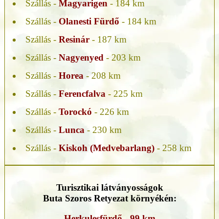
Szállás -
Magyarigen
- 184 km
Szállás -
Olanesti Fürdő
- 184 km
Szállás -
Resinár
- 187 km
Szállás -
Nagyenyed
- 203 km
Szállás -
Horea
- 208 km
Szállás -
Ferencfalva
- 225 km
Szállás -
Torockó
- 226 km
Szállás -
Lunca
- 230 km
Szállás -
Kiskoh (Medvebarlang)
- 258 km
Turisztikai látványosságok
Buta Szoros Retyezat környékén:
Herkulesfürdő - 99 km