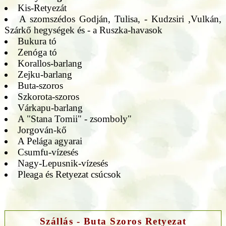
Kis-Retyezát
A szomszédos Godján, Tulisa, - Kudzsiri ,Vulkán,
Szárkő hegységek és - a Ruszka-havasok
Bukura tó
Zenóga tó
Korallos-barlang
Zejku-barlang
Buta-szoros
Szkorota-szoros
Várkapu-barlang
A "Stana Tomii" - zsomboly"
Jorgován-kő
A Pelága agyarai
Csumfu-vízesés
Nagy-Lepusnik-vízesés
Pleaga és Retyezat csúcsok
Szállás - Buta Szoros Retyezat