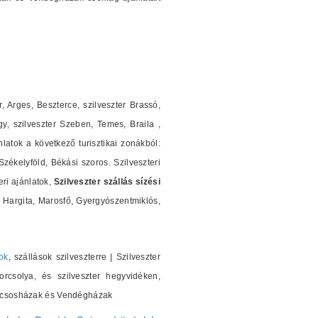
r, Arges, Beszterce, szilveszter Brassó,
y, szilveszter Szeben, Temes, Braila ,
nlatok a következő turisztikai zonákból:
ékelyföld, Békási szoros. Szilveszteri
ri ajánlatok,
Szilveszter szállás sízési
Hargita, Marosfő, Gyergyószentmiklós,
ok
, szállások szilveszterre | Szilveszter
orcsolya, és szilveszter hegyvidéken,
 Kulcsosházak és Vendégházak