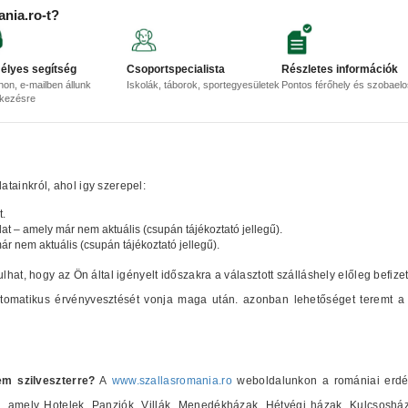
ania.ro-t?
élyes segítség
Csoportspecialista
Részletes információk
non, e-mailben állunk
Iskolák, táborok, sportegyesületek
Pontos férőhely és szobael
lkezésre
tainkról, ahol igy szerepel:
t.
lat – amely már nem aktuális (csupán tájékoztató jellegű).
már nem aktuális (csupán tájékoztató jellegű).
ulhat, hogy az Ön által igényelt időszakra a választott szálláshely előleg befize
automatikus érvényvesztését vonja maga után. azonban lehetőséget teremt a 
em szilveszterre?
A
www.szallasromania.ro
weboldalunkon a romániai erdély
at), amely Hotelek, Panziók, Villák, Menedékházak, Hétvégi házak, Kulcsosh