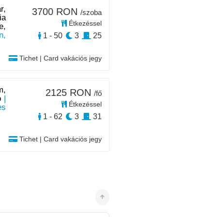
r,
3700 RON
/szoba
ia
Étkezéssel
e,
n,
1 - 50
3
25
Tichet | Card vakációs jegy
m,
2125 RON
/fő
ó
|
Étkezéssel
es
1 - 62
3
31
Tichet | Card vakációs jegy