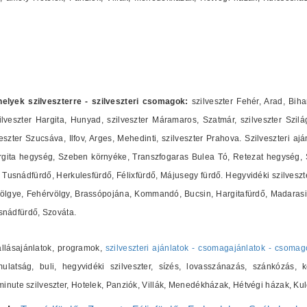
shelyek szilveszterre - szilveszteri csomagok:
szilveszter Fehér, Arad, Biha
lveszter Hargita, Hunyad, szilveszter Máramaros, Szatmár, szilveszter Szilág
zter Szucsáva, Ilfov, Arges, Mehedinti, szilveszter Prahova. Szilveszteri ajá
ita hegység, Szeben környéke, Transzfogaras Bulea Tó, Retezat hegység, Sz
Tusnádfürdő, Herkulesfürdő, Félixfürdő, Májusegy fürdő. Hegyvidéki szilveszte
ölgye, Fehérvölgy, Brassópojána, Kommandó, Bucsin, Hargitafürdő, Madarasi 
nádfürdő, Szováta.
zállásajánlatok, programok,
szilveszteri ajánlatok - csomagajánlatok - csomag
ulatság, buli, hegyvidéki szilveszter, sízés, lovasszánazás, szánkózás, k
t minute szilveszter, Hotelek, Panziók, Villák, Menedékházak, Hétvégi házak,