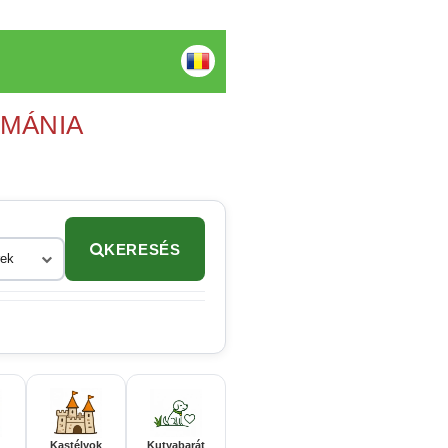
OMÁNIA
KERESÉS
rek
Kastélyok
Kutyabarát