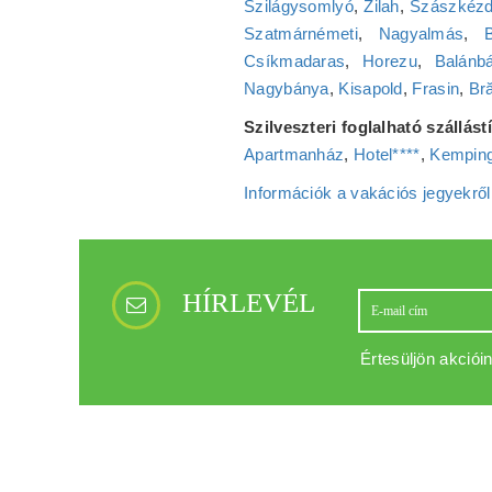
Szilágysomlyó
,
Zilah
,
Szászkéz
Szatmárnémeti
,
Nagyalmás
,
Csíkmadaras
,
Horezu
,
Balánb
Nagybánya
,
Kisapold
,
Frasin
,
Bră
Szilveszteri foglalható szállás
Apartmanház
,
Hotel****
,
Kemping
Információk a vakációs jegyekről
HÍRLEVÉL
Értesüljön akcióin