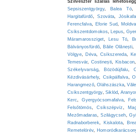
Szilveszter szállás lehetőségg
Sepsiszentgyörgy
,
Balea Tó
Hargitafürdő
,
Szováta
,
Jósikafa
Ferencfalva
,
Eforie Sud
,
Moldv
Csíkszentdomokos
,
Lepus
,
Gyer
Máramarossziget
,
Lesu Tó
,
B
Bálványosfürdő
,
Băile Olănești
,
Völgye
,
Déva
,
Csíkszereda
,
Ke
Temesvár
,
Costinești
,
Kisbacon
Székelyvarság
,
Bözödújfalu
,
C
Kézdivásárhely
,
Csikpálfalva
,
O
Harangmező
,
Oláhszászka
,
Văle
Csíkszentgyörgy
,
Siklód
,
Aranyo
Kerc
,
Gyergyócsomafalva
,
Fel
Felsőtömös
,
Csíkszépvíz
,
Mag
Mezőmadaras
,
Szilágycseh
,
Gy
Radnaborberek
,
Kiskalota
,
Bre
Remetelórév
,
Homoródkarácsony