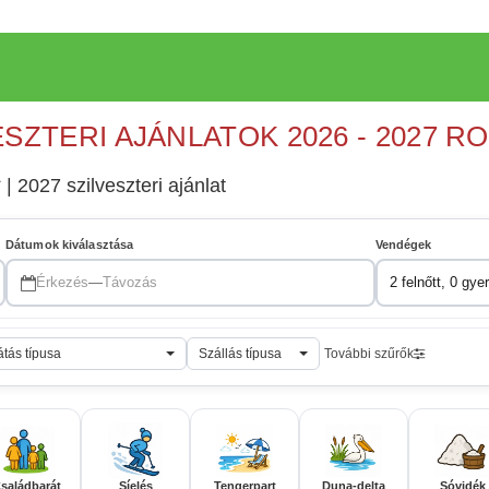
ESZTERI AJÁNLATOK 2026 - 2027 R
 | 2027 szilveszteri ajánlat
Dátumok kiválasztása
Vendégek
Érkezés
—
Távozás
2 felnőtt, 0 gye
átás típusa
Szállás típusa
További szűrők
saládbarát
Síelés
Tengerpart
Duna-delta
Sóvidék