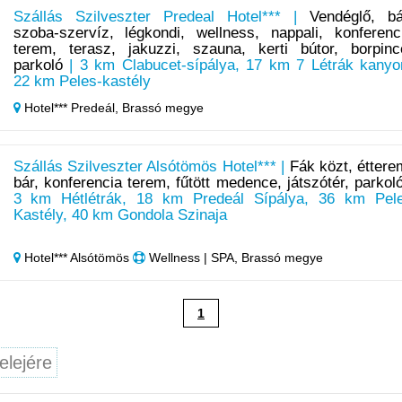
Szállás Szilveszter Predeal Hotel*** |
Vendéglő, bá
szoba-szervíz, légkondi, wellness, nappali, konferenc
terem, terasz, jakuzzi, szauna, kerti bútor, borpinc
parkoló
| 3 km Clabucet-sípálya, 17 km 7 Létrák kanyo
22 km Peles-kastély
Hotel*** Predeál,
Brassó megye
Szállás Szilveszter Alsótömös Hotel*** |
Fák közt, éttere
bár, konferencia terem, fűtött medence, játszótér, parkol
3 km Hétlétrák, 18 km Predeál Sípálya, 36 km Pel
Kastély, 40 km Gondola Szinaja
Hotel*** Alsótömös
Wellness | SPA, Brassó megye
1
elejére