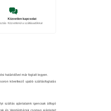
Közvetlen kapcsolat
osztás
Közvetlenül a szállásadókkal
tési határidővel már foglalt legyen.
soron következő ujabb szállásfoglalás
i szállás ajánlataink igencsak átfogó
ázak és Vendégházak csomag ajánlatait