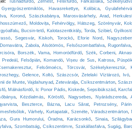
el:
Tusnádfürdő
,
Zernest
,
Félixfürdő
,
Farkaslaka
,
Székelyudva
,
Gyergyószentmiklós
,
Havasrekettye
,
Kolibica
,
Gyulafehérvá
lva
,
Korond
,
Szászkabánya
,
Marosvásárhely
,
Arad
,
Herkules
ahosszúmező
,
Moldovița
,
Fehérvölgy
,
Hátszeg
,
Szörényvár
,
Kol
gyóalfalu
,
Bucsin-tető
,
Kalotaszentkirály
,
Torda
,
Szibiel
,
Gyilkost
rassó
,
Segesvár
,
Kiskoh
,
Torockó
,
Eforie Nord
,
Nagyszebe
Dornavátra
,
Zabola
,
Alsótömös
,
Felsőszombatfalva
,
Rugonfalva
rcisóra
,
Borszék
,
Vama
,
Homoródfürdő
,
Szék
,
Corbeni
,
Aknas
,
Predeál
,
Felsőpián
,
Komandó
,
Vișeu de Sus
,
Katrosa
,
Püspök
sernakeresztur
,
Felsőmoécs
,
Törcsvár
,
Székelykeresztúr
,
roszhegy
,
Gelence
,
Koltó
,
Szászcsór
,
Zetelaki Víztározó
,
Ivó
nii de Munte
,
Vajdahunyad
,
Zeteváralja
,
Csíkszentmárton
,
Szász
sfő
,
Málnásfürdő
,
Ic Ponor Pádis
,
Kiskede
,
Sepsibükszád
,
Karcfa
sőbánya
,
Kézdialmás
,
Körösfő
,
Nagysebes
,
Nyárádszereda
,
yarvista
,
Beszterce
,
Bázna
,
Lacu Sărat
,
Petrozsény
,
Pári
imesfelsőlok
,
Várhely
,
Kurtapatak
,
Szenéte
,
Váradszentmárton
,
aza
,
Gura Humorului
,
Óradna
,
Karácsonkő
,
Sinaia
,
Szilágyba
falva
,
Szombatság
,
Csíkszentimre
,
Szakállasfalva
,
Sugág
,
Bar