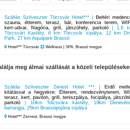
Szállás Szilveszter Törcsvár Hotel*** |
Beltéri medenc
szauna, étterem, terasz, bár, konferencia terem, WIF
kert-udvar, filagória, grill, játszóhely, parkoló
| 1,6 
Törcsvári Kastély, 6 km Törcsvár sípálya, 12 km Di
Park, 27 km Aquapark Brassó
Hotel*** Törcsvár
Wellness | SPA, Brassó megye
alálja meg álmai szállását a közeli településeke
Szállás Szilveszter Zenest Hotel *** |
Erdő melle
kilátással a hegyekre; Étterem, rendezvényterem, Wif
terasz, kert, pavilon, grill, teniszpálya, focipálya, játszóté
parkoló
| 10km Tolcsvára kastély, 19km Denevér
barlangja, 25km Brassópojána sípálya
Hotel*** Zernest,
Brassó megye