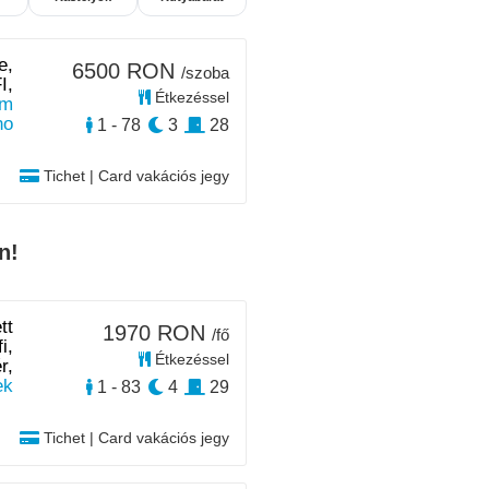
e,
6500 RON
/szoba
I,
Étkezéssel
km
no
1 - 78
3
28
Tichet | Card vakációs jegy
n!
tt
1970 RON
/fő
i,
Étkezéssel
r,
ek
1 - 83
4
29
Tichet | Card vakációs jegy