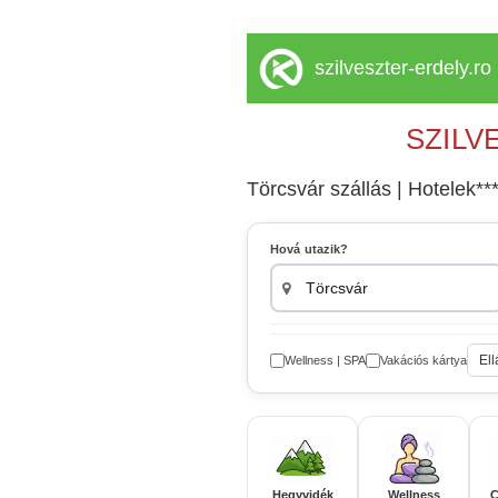
szilveszter-erdely.ro
SZILV
Törcsvár szállás | Hotelek***
Hová utazik?
Ell
Wellness | SPA
Vakációs kártya
Hegyvidék
Wellness
C