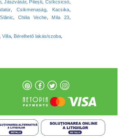
n
,
Jászvásár
,
Pitești
,
Csíkcsicsó
,
datúr
,
Csíkmenaság
,
Kacsika
,
,
Slănic
,
Chilia Veche
,
Mila 23
,
,
Villa
,
Bérelhető lakás/szoba
,