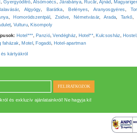
d
,
Gyergyóditró
,
Alsómoécs
,
Járabánya
,
Rucăr
,
Ajnád
,
Magyarige
Balavásár
,
Algyógy
,
Barátka
,
Belényes
,
Aranyosgyéres
,
Tor
ánya
,
Homoródszentpál
,
Zsidve
,
Németvásár
,
Arada
,
Tarkő
duleț
,
Vulturu
,
Kisompoly
típusok:
Hotel***
,
Panzió
,
Vendégház
,
Hotel**
,
Kulcsosház
,
Hostel
 faházak
,
Motel
,
Fogadó
,
Hotel‑apartman
 és kártyákról
FELIRATKOZOK
król és exkluzív ajánlatainkról! Ne hagyja ki!