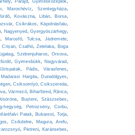
rhely
,
Parajd
,
Gyimesközéplok
,
r
,
Maroshévíz
,
Szentegyháza
,
fürdő
,
Kovászna
,
Libán
,
Borsa
,
ozsvár
,
Csíkrákos
,
Kápolnásfalu
,
ó
,
Nagyenyed
,
Gyergyószárhegy
,
n
,
Marosfő
,
Tulcsa
,
Jádremete
,
,
Crișan
,
Csalhó
,
Zetelaka
,
Boga
úgatag
,
Szebenjuharos
,
Orsova
,
fürdő
,
Gyimesbükk
,
Nagyvárad
,
Kőrispatak
,
Pádis
,
Várasfenes
,
,
Madarasi Hargita
,
Dunatölgyes
,
régen
,
Csíksomlyó, Csíkszereda
,
lva
,
Vármező
,
Biharfüred
,
Rânca
,
Alsóróna
,
Bușteni
,
Szászsebes
,
ng-hegység, Petrozsény
,
Corbu
,
Máréfalvi Patak
,
Bukarest
,
Torja
,
gos
,
Csíkdelne
,
Magura
,
Arefu
,
carozsnyó
,
Pietreni
,
Karánsebes
,