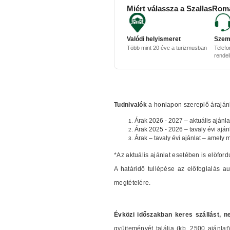
Miért válassza a SzallasRom
Valódi helyismeret
Szem
Több mint 20 éve a turizmusban
Telefo
rende
Tudnivalók
a honlapon szereplő árajánla
Árak 2026 - 2027 – aktuális ajánla
Árak 2025 - 2026 – tavaly évi aján
Árak – tavaly évi ajánlat – amely 
*Az aktuális ajánlat esetében is elöford
A határidő tullépése az előfoglalás 
megtételére.
Évközi időszakban keres szállást, n
gyüjteményét találja (kb. 2500 ajánl