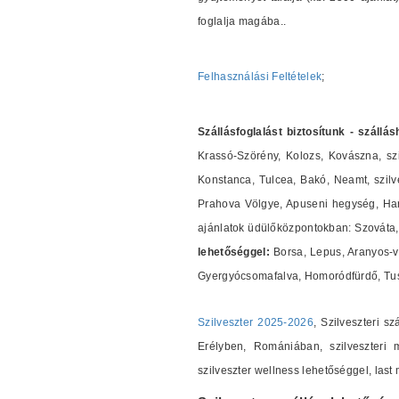
foglalja magába..
Felhasználási Feltételek
;
Szállásfoglalást biztosítunk - szállá
Krassó-Szörény, Kolozs, Kovászna, szi
Konstanca, Tulcea, Bakó, Neamt, szilves
Prahova Völgye, Apuseni hegység, Harg
ajánlatok üdülőközpontokban: Szováta, 
lehetőséggel:
Borsa, Lepus, Aranyos-v
Gyergyócsomafalva, Homoródfürdő, Tus
Szilveszter 2025-2026
, Szilveszteri s
Erélyben, Romániában, szilveszteri m
szilveszter wellness lehetőséggel, las