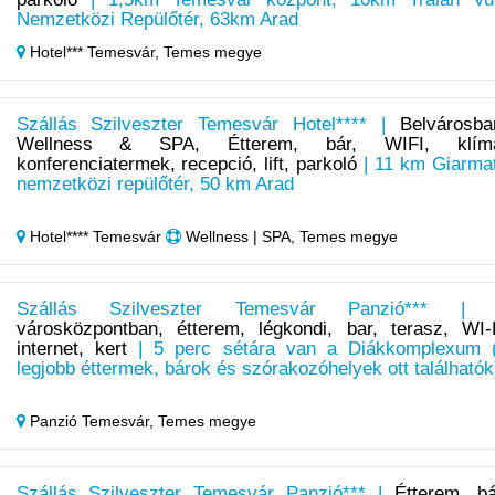
Nemzetközi Repülőtér, 63km Arad
Hotel*** Temesvár,
Temes megye
Szállás Szilveszter Temesvár Hotel**** |
Belvárosba
Wellness & SPA, Étterem, bár, WIFI, klím
konferenciatermek, recepció, lift, parkoló
| 11 km Giarma
nemzetközi repülőtér, 50 km Arad
Hotel**** Temesvár
Wellness | SPA, Temes megye
Szállás Szilveszter Temesvár Panzió*** 
városközpontban, étterem, légkondi, bar, terasz, WI-
internet, kert
| 5 perc sétára van a Diákkomplexum 
legjobb éttermek, bárok és szórakozóhelyek ott találhatók
Panzió Temesvár,
Temes megye
Szállás Szilveszter Temesvár Panzió*** |
Étterem, bá