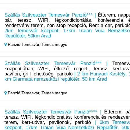
Szállás Szilveszter Temesvár Panzió*** |
Étterem, nappa
bár, terasz, WIFI, légkondicionálás, konferencia 
rendezvény terem, non stop recepció, Rent a car, parkol
2km Temesvár központ, 17km Traian Vuia Nemzetkö
Repülőtér, 50km Arad
Panzió Temesvár,
Temes megye
Szállás Szilveszter Temesvár Panzió*** |
Temesv
központjában, WIFI, étkező, reggeli, terasz, kert-uva
pavilon, grill lehetőség, parkoló
| 2 km Hunyadi Kastély, 
km Giarmata nemzetközi repülőtér, 50 km Arad
Panzió Temesvár,
Temes megye
Szállás Szilveszter Temesvár Panzió**** |
Étterem, bá
terasz, WIFI, légkondicionálás, konferencia és rendezvé
terem, kert-udvar, pavilonok, parkoló
| 6km Temesv
központ, 17km Traian Vuia Nemzetközi Repülőtér, 50