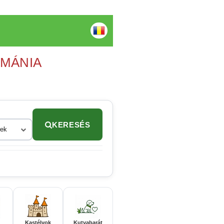
OMÁNIA
KERESÉS
rek
Kastélyok
Kutyabarát