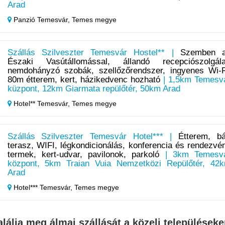
Arad
Panzió Temesvár,
Temes megye
Szállás Szilveszter Temesvár Hostel** |
Szemben 
Északi Vasútállomással, állandó recepciószolgála
nemdohányzó szobák, szellőzőrendszer, ingyenes Wi-F
80m étterem, kert, házikedvenc hozható
| 1,5km Temesv
küzpont, 12km Giarmata repülőtér, 50km Arad
Hotel** Temesvár,
Temes megye
Szállás Szilveszter Temesvár Hotel*** |
Étterem, bá
terasz, WIFI, légkondicionálás, konferencia és rendezvé
termek, kert-udvar, pavilonok, parkoló
| 3km Temesv
központ, 5km Traian Vuia Nemzetközi Repülőtér, 42
Arad
Hotel*** Temesvár,
Temes megye
alálja meg álmai szállását a közeli településeke