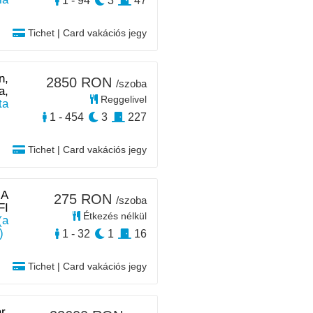
1 - 94
3
47
Tichet | Card vakációs jegy
n,
2850 RON
/szoba
a,
Reggelivel
ta
1 - 454
3
227
Tichet | Card vakációs jegy
|
A
275 RON
/szoba
FI
Étkezés nélkül
(a
)
1 - 32
1
16
Tichet | Card vakációs jegy
r,