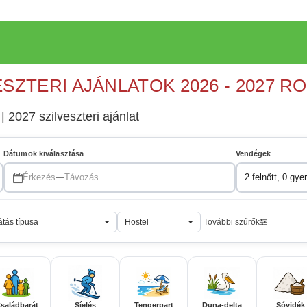
ESZTERI AJÁNLATOK 2026 - 2027 R
| 2027 szilveszteri ajánlat
Dátumok kiválasztása
Vendégek
Érkezés
—
Távozás
2 felnőtt, 0 gye
átás típusa
Hostel
További szűrők
saládbarát
Síelés
Tengerpart
Duna-delta
Sóvidék