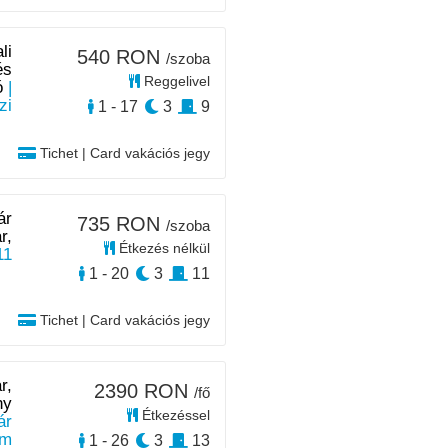
li
540 RON
/szoba
és
Reggelivel
ó
|
zi
1 - 17
3
9
Tichet | Card vakációs jegy
ár
735 RON
/szoba
r,
Étkezés nélkül
11
1 - 20
3
11
Tichet | Card vakációs jegy
r,
2390 RON
/fő
ny
Étkezéssel
ár
km
1 - 26
3
13