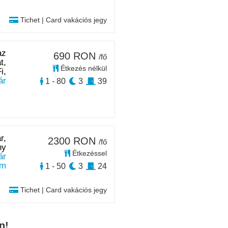
Tichet | Card vakációs jegy
az
690 RON
/fő
t,
Étkezés nélkül
i,
ár
1 - 80
3
39
r,
2300 RON
/fő
ny
Étkezéssel
ár
km
1 - 50
3
24
Tichet | Card vakációs jegy
n!