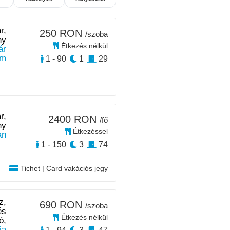
r,
250 RON
/szoba
ny
Étkezés nélkül
ár
km
1 - 90
1
29
r,
2400 RON
/fő
ny
Étkezéssel
an
1 - 150
3
74
Tichet | Card vakációs jegy
z,
690 RON
/szoba
és
Étkezés nélkül
ó,
ia