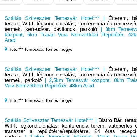
Szállás Szilveszter Temesvár Hotel*** |
Étterem, bá
terasz, WIFI, légkondicionálás, konferencia és rendezvé
termek, kert-udvar, pavilonok, parkoló
| 3km Temesv
központ, 5km Traian Vuia Nemzetközi Repülőtér, 42
Arad
Hotel*** Temesvár,
Temes megye
Szállás Szilveszter Temesvár Hotel*** |
Étterem, bá
terasz, WIFI, légkondicionálás, konferencia és rendezvé
termek, parkoló
| 2,5km Temesvár központ, 8km Trai
Vuia Nemzetközi Repülőtér, 48km Arad
Hotel*** Temesvár,
Temes megye
Szállás Szilveszter Temesvár Hotel*** |
Bistro Bár, teras
WIFI, légkondicionálás, konferencia terem, autóbérlés 
transzfer a repülőtérre/repülőtérre, 24 órás recepci
parkoló
| 1,5km Temesvár központ, 10km Traian Vu