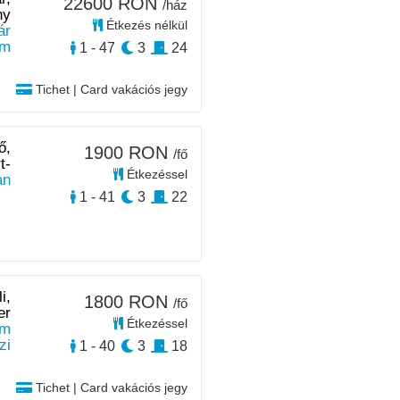
22600 RON
/ház
ny
Étkezés nélkül
ár
km
1 - 47
3
24
Tichet | Card vakációs jegy
ő,
1900 RON
/fő
t-
Étkezéssel
an
1 - 41
3
22
i,
1800 RON
/fő
er
Étkezéssel
km
zi
1 - 40
3
18
Tichet | Card vakációs jegy