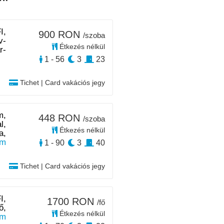
I,
900 RON
/szoba
v-
Étkezés nélkül
r-
1 - 56
3
23
Tichet | Card vakációs jegy
m,
448 RON
/szoba
l,
Étkezés nélkül
a,
km
1 - 90
3
40
Tichet | Card vakációs jegy
I,
1700 RON
/fő
ő,
Étkezés nélkül
km