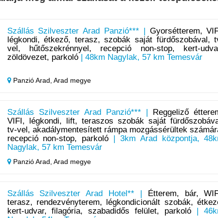
Szállás Szilveszter Arad Panzió*** |
Gyorsétterem, VIF
légkondi, étkező, terasz, szobák saját fürdőszobával, t
vel, hűtőszekrénnyel, recepció non-stop, kert-udva
zöldövezet, parkoló
| 48km Nagylak, 57 km Temesvár
Panzió Arad,
Arad megye
Szállás Szilveszter Arad Panzió*** |
Reggeliző éttere
VIFI, légkondi, lift, teraszos szobák saját fürdőszobáva
tv-vel, akadálymentesített rámpa mozgássérültek számár
recepció non-stop, parkoló
| 3km Arad központja, 48
Nagylak, 57 km Temesvár
Panzió Arad,
Arad megye
Szállás Szilveszter Arad Hotel** |
Étterem, bár, WIF
terasz, rendezvényterem, légkondicionált szobák, étkez
kert-udvar, filagória, szabadidős felület, parkoló
| 46