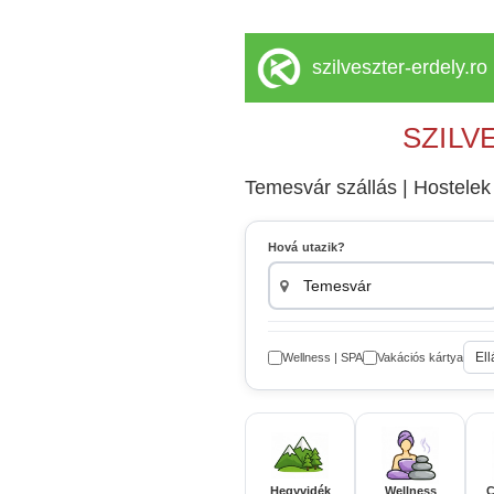
szilveszter-erdely.ro
SZILV
Temesvár szállás | Hostelek 
Hová utazik?
Ell
Wellness | SPA
Vakációs kártya
Hegyvidék
Wellness
C