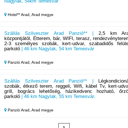
Nagylak, 54km Temesvár
Hotel** Arad,
Arad megye
Szállás Szilveszter Arad Panzió** |
2,5 km Ar
központjától, Étterem, bár, WIFI, terasz, rendezvénytere
2-3 személyes szobák, kert-udvar, szabadidős felüle
parkoló
| 46 km Nagylak, 54 km Temesvár
Panzió Arad,
Arad megye
Szállás Szilveszter Arad Panzió** |
Légkondicioná
szobák, étkező terem, reggeli, Wifi, kábel Tv, kert-udva
grill, bogrács lehetőség, házikedvenc hozható, őrzö
parkoló
| 46 km Nagylak, 55 km Temesvár,
Panzió Arad,
Arad megye
1