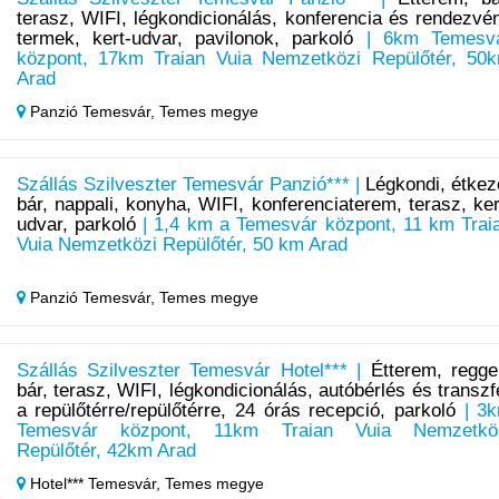
terasz, WIFI, légkondicionálás, konferencia és rendezvé
termek, kert-udvar, pavilonok, parkoló
| 6km Temesv
központ, 17km Traian Vuia Nemzetközi Repülőtér, 50
Arad
Panzió Temesvár,
Temes megye
Szállás Szilveszter Temesvár Panzió*** |
Légkondi, étkez
bár, nappali, konyha, WIFI, konferenciaterem, terasz, ker
udvar, parkoló
| 1,4 km a Temesvár központ, 11 km Trai
Vuia Nemzetközi Repülőtér, 50 km Arad
Panzió Temesvár,
Temes megye
Szállás Szilveszter Temesvár Hotel*** |
Étterem, reggel
bár, terasz, WIFI, légkondicionálás, autóbérlés és transzf
a repülőtérre/repülőtérre, 24 órás recepció, parkoló
| 3
Temesvár központ, 11km Traian Vuia Nemzetkö
Repülőtér, 42km Arad
Hotel*** Temesvár,
Temes megye