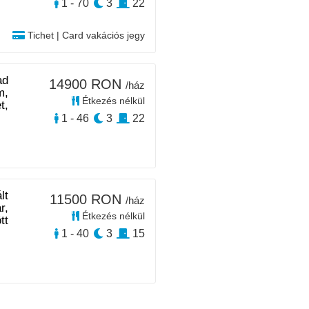
1 - 70
3
22
Tichet | Card vakációs jegy
ad
14900 RON
/ház
m,
Étkezés nélkül
t,
1 - 46
3
22
lt
11500 RON
/ház
r,
Étkezés nélkül
tt
1 - 40
3
15