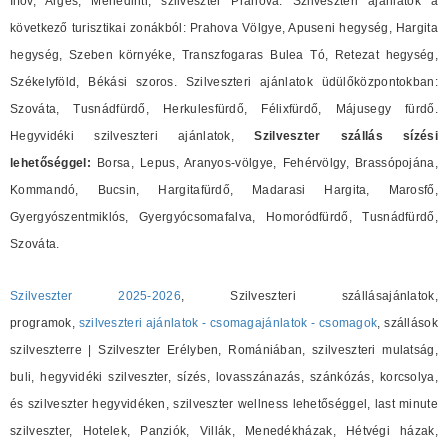
Ilfov, Arges, Mehedinti, szilveszter Prahova. Szilveszteri ajánlatok a
következő turisztikai zonákból: Prahova Völgye, Apuseni hegység, Hargita
hegység, Szeben környéke, Transzfogaras Bulea Tó, Retezat hegység,
Székelyföld, Békási szoros. Szilveszteri ajánlatok üdülőközpontokban:
Szováta, Tusnádfürdő, Herkulesfürdő, Félixfürdő, Májusegy fürdő.
Hegyvidéki szilveszteri ajánlatok,
Szilveszter szállás sízési
lehetőséggel:
Borsa, Lepus, Aranyos-völgye, Fehérvölgy, Brassópojána,
Kommandó, Bucsin, Hargitafürdő, Madarasi Hargita, Marosfő,
Gyergyószentmiklós, Gyergyócsomafalva, Homoródfürdő, Tusnádfürdő,
Szováta.
Szilveszter 2025-2026
, Szilveszteri szállásajánlatok,
programok,
szilveszteri ajánlatok - csomagajánlatok - csomagok
, szállások
szilveszterre | Szilveszter Erélyben, Romániában, szilveszteri mulatság,
buli, hegyvidéki szilveszter, sízés, lovasszánazás, szánkózás, korcsolya,
és szilveszter hegyvidéken, szilveszter wellness lehetőséggel, last minute
szilveszter, Hotelek, Panziók, Villák, Menedékházak, Hétvégi házak,