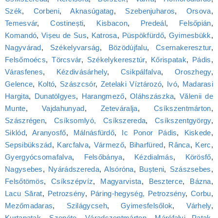
Szék
,
Corbeni
,
Aknasúgatag
,
Szebenjuharos
,
Orsova
,
Temesvár
,
Costinești
,
Kisbacon
,
Predeál
,
Felsőpián
,
Komandó
,
Vișeu de Sus
,
Katrosa
,
Püspökfürdő
,
Gyimesbükk
,
Nagyvárad
,
Székelyvarság
,
Bözödújfalu
,
Csernakeresztur
,
Felsőmoécs
,
Törcsvár
,
Székelykeresztúr
,
Kőrispatak
,
Pádis
,
Várasfenes
,
Kézdivásárhely
,
Csikpálfalva
,
Oroszhegy
,
Gelence
,
Koltó
,
Szászcsór
,
Zetelaki Víztározó
,
Ivó
,
Madarasi
Hargita
,
Dunatölgyes
,
Harangmező
,
Oláhszászka
,
Vălenii de
Munte
,
Vajdahunyad
,
Zeteváralja
,
Csíkszentmárton
,
Szászrégen
,
Csíksomlyó, Csíkszereda
,
Csíkszentgyörgy
,
Siklód
,
Aranyosfő
,
Málnásfürdő
,
Ic Ponor Pádis
,
Kiskede
,
Sepsibükszád
,
Karcfalva
,
Vármező
,
Biharfüred
,
Rânca
,
Kerc
,
Gyergyócsomafalva
,
Felsőbánya
,
Kézdialmás
,
Körösfő
,
Nagysebes
,
Nyárádszereda
,
Alsóróna
,
Bușteni
,
Szászsebes
,
Felsőtömös
,
Csíkszépvíz
,
Magyarvista
,
Beszterce
,
Bázna
,
Lacu Sărat
,
Petrozsény
,
Páring-hegység, Petrozsény
,
Corbu
,
Mezőmadaras
,
Szilágycseh
,
Gyimesfelsőlok
,
Várhely
,
Kurtapatak
,
Szenéte
,
Váradszentmárton
,
Máréfalvi Patak
,