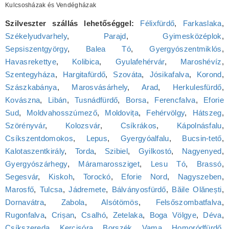
Kulcsosházak és Vendégházak
Szilveszter szállás lehetőséggel:
Félixfürdő
,
Farkaslaka
,
Székelyudvarhely
,
Parajd
,
Gyimesközéplok
,
Sepsiszentgyörgy
,
Balea Tó
,
Gyergyószentmiklós
,
Havasrekettye
,
Kolibica
,
Gyulafehérvár
,
Maroshévíz
,
Szentegyháza
,
Hargitafürdő
,
Szováta
,
Jósikafalva
,
Korond
,
Szászkabánya
,
Marosvásárhely
,
Arad
,
Herkulesfürdő
,
Kovászna
,
Libán
,
Tusnádfürdő
,
Borsa
,
Ferencfalva
,
Eforie
Sud
,
Moldvahosszúmező
,
Moldovița
,
Fehérvölgy
,
Hátszeg
,
Szörényvár
,
Kolozsvár
,
Csíkrákos
,
Kápolnásfalu
,
Csíkszentdomokos
,
Lepus
,
Gyergyóalfalu
,
Bucsin-tető
,
Kalotaszentkirály
,
Torda
,
Szibiel
,
Gyilkostó
,
Nagyenyed
,
Gyergyószárhegy
,
Máramarossziget
,
Lesu Tó
,
Brassó
,
Segesvár
,
Kiskoh
,
Torockó
,
Eforie Nord
,
Nagyszeben
,
Marosfő
,
Tulcsa
,
Jádremete
,
Bálványosfürdő
,
Băile Olănești
,
Dornavátra
,
Zabola
,
Alsótömös
,
Felsőszombatfalva
,
Rugonfalva
,
Crișan
,
Csalhó
,
Zetelaka
,
Boga Völgye
,
Déva
,
Csíkszereda
,
Kercisóra
,
Borszék
,
Vama
,
Homoródfürdő
,