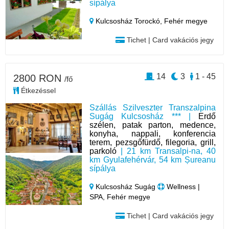
sípálya
Kulcsosház Torockó,
Fehér megye
Tichet | Card vakációs jegy
14
3
1 - 45
2800 RON
/fő
Étkezéssel
Szállás Szilveszter Transzalpina
Sugág Kulcsosház *** |
Erdő
szélen, patak parton, medence,
konyha, nappali, konferencia
terem, pezsgőfürdő, filegoria, grill,
parkoló
| 21 km Transalpi-na, 40
km Gyulafehérvár, 54 km Șureanu
sípálya
Kulcsosház Sugág
Wellness |
SPA, Fehér megye
Tichet | Card vakációs jegy