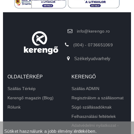
info@kerengo.ro
(004) - 0736651069
Székelyudvarhely
OLDALTÉRKÉP
KERENGŐ
Szállás Térkép
Szállás ADMIN
Kerengő magazin (Blog)
Regisztrálom a szállásomat
Rólunk
Súgó szállásadóknak
Felhasználási feltételek
Adatvédelmi nyilatkozat -
Sütiket használunk a jobb élmény érdekében.
GDPR