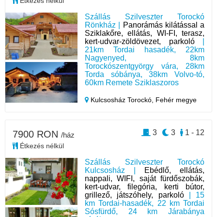
Étkezés nélkül
Szállás Szilveszter Torockó
Rönkház |
Panorámás kilátással a
Sziklakőre, ellátás, WI-FI, terasz,
kert-udvar-zöldövezet, parkoló
|
21km Tordai hasadék, 22km
Nagyenyed, 8km
Torockószentgyörgy vára, 28km
Torda sóbánya, 38km Volvo-tó,
60km Remete Sziklaszoros
Kulcsosház Torockó,
Fehér megye
3
3
1 - 12
7900 RON
/ház
Étkezés nélkül
Szállás Szilveszter Torockó
Kulcsosház |
Ebédlő, ellátás,
nappali, WIFI, saját fürdőszobák,
kert-udvar, filegória, kerti bútor,
grillező, játszóhely, parkoló
| 15
km Tordai-hasadék, 22 km Tordai
Sósfürdő, 24 km Járabánya