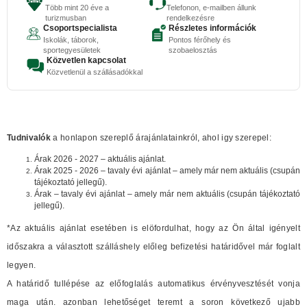
Több mint 20 éve a
Telefonon, e-mailben állunk
turizmusban
rendelkezésre
Csoportspecialista
Részletes információk
Iskolák, táborok,
Pontos férőhely és
sportegyesületek
szobaelosztás
Közvetlen kapcsolat
Közvetlenül a szállásadókkal
Tudnivalók
a honlapon szereplő árajánlatainkról, ahol igy szerepel:
Árak 2026 - 2027 – aktuális ajánlat.
Árak 2025 - 2026 – tavaly évi ajánlat – amely már nem aktuális (csupán
tájékoztató jellegű).
Árak – tavaly évi ajánlat – amely már nem aktuális (csupán tájékoztató
jellegű).
*Az aktuális ajánlat esetében is elöfordulhat, hogy az Ön által igényelt
időszakra a választott szálláshely előleg befizetési határidővel már foglalt
legyen.
A határidő tullépése az előfoglalás automatikus érvényvesztését vonja
maga után. azonban lehetőséget teremt a soron következő ujabb