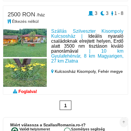
3
3
1 - 8
2500 RON
/ház
Étkezés nélkül
Szállás Szilveszter Kisompoly
Kulcsosház |
Ideális nyaraló
családoknak elrejtett helyen, Erdő
alatt 3500 nm tisztáson kiváló
panorámával
| 10 km
Gyulafehérvár, 8 km Magyarigen,
27 km Zlatna
Kulcsosház Kisompoly,
Fehér megye
Foglalva!
1
Miért válassza a SzallasRomania.ro-t?
Valódi helyismeret
Személyes segítség