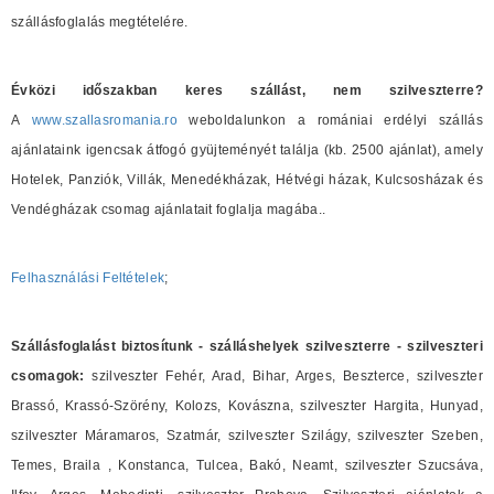
szállásfoglalás megtételére.
Évközi időszakban keres szállást, nem szilveszterre?
A
www.szallasromania.ro
weboldalunkon a romániai erdélyi szállás
ajánlataink igencsak átfogó gyüjteményét találja (kb. 2500 ajánlat), amely
Hotelek, Panziók, Villák, Menedékházak, Hétvégi házak, Kulcsosházak és
Vendégházak csomag ajánlatait foglalja magába..
Felhasználási Feltételek
;
Szállásfoglalást biztosítunk - szálláshelyek szilveszterre - szilveszteri
csomagok:
szilveszter Fehér, Arad, Bihar, Arges, Beszterce, szilveszter
Brassó, Krassó-Szörény, Kolozs, Kovászna, szilveszter Hargita, Hunyad,
szilveszter Máramaros, Szatmár, szilveszter Szilágy, szilveszter Szeben,
Temes, Braila , Konstanca, Tulcea, Bakó, Neamt, szilveszter Szucsáva,