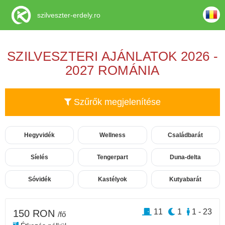
szilveszter-erdely.ro
SZILVESZTERI AJÁNLATOK 2026 -
2027 ROMÁNIA
Szűrők megjelenítése
Hegyvidék
Wellness
Családbarát
Síelés
Tengerpart
Duna-delta
Sóvidék
Kastélyok
Kutyabarát
11
1
1 - 23
150 RON
/fő