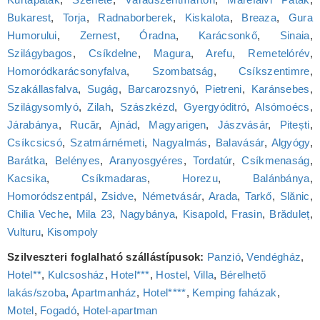
Bukarest
,
Torja
,
Radnaborberek
,
Kiskalota
,
Breaza
,
Gura
Humorului
,
Zernest
,
Óradna
,
Karácsonkő
,
Sinaia
,
Szilágybagos
,
Csíkdelne
,
Magura
,
Arefu
,
Remetelórév
,
Homoródkarácsonyfalva
,
Szombatság
,
Csíkszentimre
,
Szakállasfalva
,
Sugág
,
Barcarozsnyó
,
Pietreni
,
Karánsebes
,
Szilágysomlyó
,
Zilah
,
Szászkézd
,
Gyergyóditró
,
Alsómoécs
,
Járabánya
,
Rucăr
,
Ajnád
,
Magyarigen
,
Jászvásár
,
Pitești
,
Csíkcsicsó
,
Szatmárnémeti
,
Nagyalmás
,
Balavásár
,
Algyógy
,
Barátka
,
Belényes
,
Aranyosgyéres
,
Tordatúr
,
Csíkmenaság
,
Kacsika
,
Csíkmadaras
,
Horezu
,
Balánbánya
,
Homoródszentpál
,
Zsidve
,
Németvásár
,
Arada
,
Tarkő
,
Slănic
,
Chilia Veche
,
Mila 23
,
Nagybánya
,
Kisapold
,
Frasin
,
Brăduleț
,
Vulturu
,
Kisompoly
Szilveszteri foglalható szállástípusok:
Panzió
,
Vendégház
,
Hotel**
,
Kulcsosház
,
Hotel***
,
Hostel
,
Villa
,
Bérelhető
lakás/szoba
,
Apartmanház
,
Hotel****
,
Kemping faházak
,
Motel
,
Fogadó
,
Hotel‑apartman