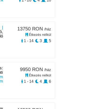
1 - 28
4
10
 |
13750 RON
/ház
ó,
Étkezés nélkül
ló
1 - 14
3
5
s:
9950 RON
/ház
ti
Étkezés nélkül
0m
km
1 - 14
4
6
0m