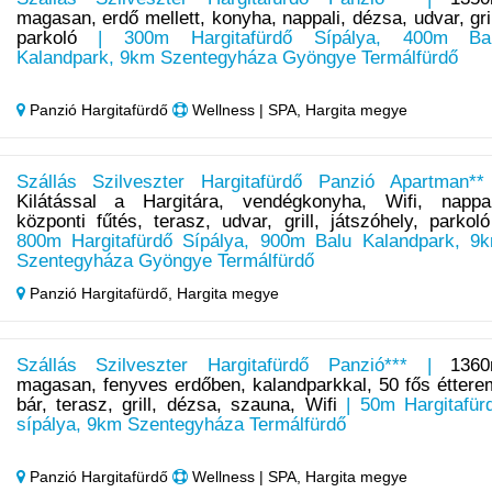
magasan, erdő mellett, konyha, nappali, dézsa, udvar, gril
parkoló
| 300m Hargitafürdő Sípálya, 400m Ba
Kalandpark, 9km Szentegyháza Gyöngye Termálfürdő
Panzió Hargitafürdő
Wellness | SPA, Hargita megye
Szállás Szilveszter Hargitafürdő Panzió Apartman**
Kilátással a Hargitára, vendégkonyha, Wifi, nappal
központi fűtés, terasz, udvar, grill, játszóhely, parkoló
800m Hargitafürdő Sípálya, 900m Balu Kalandpark, 9
Szentegyháza Gyöngye Termálfürdő
Panzió Hargitafürdő,
Hargita megye
Szállás Szilveszter Hargitafürdő Panzió*** |
136
magasan, fenyves erdőben, kalandparkkal, 50 fős éttere
bár, terasz, grill, dézsa, szauna, Wifi
| 50m Hargitafür
sípálya, 9km Szentegyháza Termálfürdő
Panzió Hargitafürdő
Wellness | SPA, Hargita megye