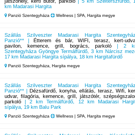
játszóhely, kerti bútor, parkoló
| 5 km Szelterszfürdő, 
km Madarasi Hargita
Panzió Szentegyháza
Wellness | SPA, Hargita megye
Szállás Szilveszter Madarasi Hargita Szentegyhá
Panzió** |
Étterem és bár, WIFI, terasz, kert-udva
pavilon, kemence, grill, bogrács, parkoló
| 2 k
Szentegyháza Gyöngye Termálfürdő, 3 km Nárcisz mez
17 km Madarasi Hargita sípálya, 18 km Hargitafürdő
Panzió Szentegyháza,
Hargita megye
Szállás Szilveszter Madarasi Hargita Szentegyhá
Panzió** |
Dézsafürdő, konyha, ellátás, terasz, Wifi, ker
udvar, filagória, kemence, grill, játszótér, szépségszalo
parkoló
| 2 km Termálfürdő, 12 km Madarasi Hargi
sípálya, 19 km Balu Park
Panzió Szentegyháza
Wellness | SPA, Hargita megye