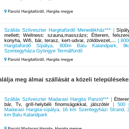
Panzió Hargitafürdő,
Hargita megye
Szállás Szilveszter Hargitafürdő Menedékház*** |
Sípál
mellett; Wellness: szauna,masszázs; Étterem, felszere
konyha, Wifi, bár, terasz, kert-udvar, zöldövezet,...
| 60
Hargitafürdő Sípálya, 800m Balu Kalandpark, 9
Szentegyháza Gyöngye Termálfürdő
Panzió Hargitafürdő,
Hargita megye
alálja meg álmai szállását a közeli településeke
Szállás Szilveszter Madarasi Hargita Panzió*** |
Éttere
bár, Tv, grill-helybéli finomságokkal, játszótér
| 500
Madarasi Hargita-sípálya, 16 km Szentegyházi Strand, 
km Balu Kalandpark
Panzió Madarasi Hargita,
Hargita megye