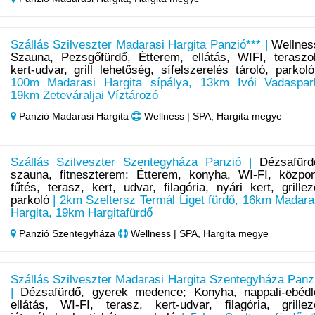
Szállás Szilveszter Madarasi Hargita Panzió*** |
Wellnes
Szauna, Pezsgőfürdő, Étterem, ellátás, WIFI, teraszo
kert-udvar, grill lehetőség, sífelszerelés tároló, parkoló
100m Madarasi Hargita sípálya, 13km Ivói Vadaspar
19km Zeteváraljai Víztározó
Panzió Madarasi Hargita
Wellness | SPA, Hargita megye
Szállás Szilveszter Szentegyháza Panzió |
Dézsafürd
szauna, fitneszterem: Étterem, konyha, WI-FI, közpon
fűtés, terasz, kert, udvar, filagória, nyári kert, grillez
parkoló
| 2km Szeltersz Termál Liget fürdő, 16km Madara
Hargita, 19km Hargitafürdő
Panzió Szentegyháza
Wellness | SPA, Hargita megye
Szállás Szilveszter Madarasi Hargita Szentegyháza Panz
|
Dézsafürdő, gyerek medence; Konyha, nappali-ebédl
ellátás, WI-FI, terasz, kert-udvar, filagória, grillez