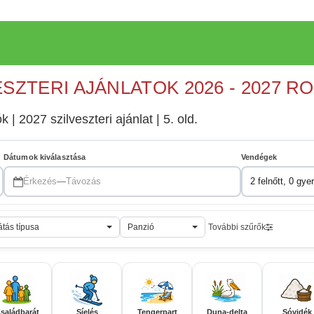
ESZTERI AJÁNLATOK 2026 - 2027 R
 | 2027 szilveszteri ajánlat | 5. old.
Dátumok kiválasztása
Vendégek
Érkezés
—
Távozás
2 felnőtt, 0 gye
átás típusa
Panzió
További szűrők
saládbarát
Síelés
Tengerpart
Duna-delta
Sóvidék