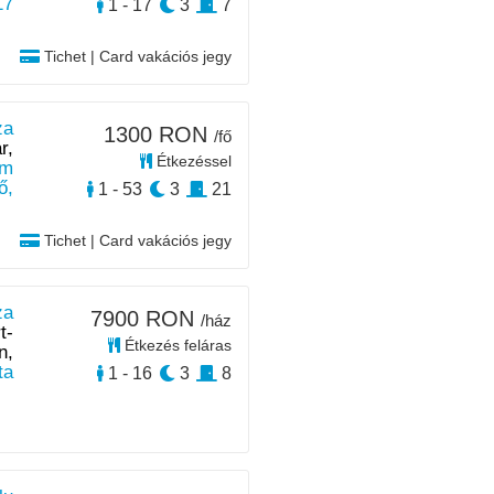
17
1 - 17
3
7
Tichet | Card vakációs jegy
za
1300 RON
/fő
r,
Étkezéssel
m
ő,
1 - 53
3
21
Tichet | Card vakációs jegy
za
7900 RON
/ház
t-
Étkezés feláras
n,
ta
1 - 16
3
8