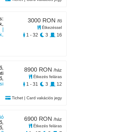
s:
3000 RON
/fő
k,
Étkezéssel
|
k,
1 - 32
3
16
ő,
8900 RON
/ház
ti
Étkezés feláras
ő,
si
1 - 31
3
12
Tichet | Card vakációs jegy
ió
6900 RON
/ház
ő,
Étkezés feláras
ő,