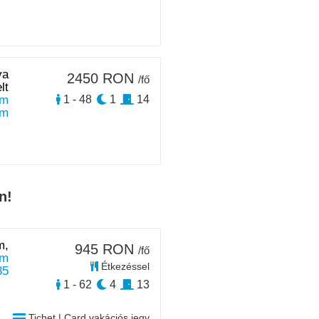
ya
2450 RON
/fő
lt
0m
1 - 48
1
14
km
n!
m,
945 RON
/fő
 m
Étkezéssel
35
1 - 62
4
13
Tichet | Card vakációs jegy