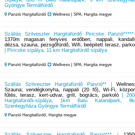
Gyöngye Termálfürdő
Panzió Hargitafürdő
Wellness | SPA, Hargita megye
Szállás Szilveszter Hargitafürdő Piricske Panzió*****
1370m magasan fenyves erdőben, nappali, kandall
dézsa, szauna, pezsgőfürdő, Wifi, beépitett terasz, parko
| Piricske sípálya, 11 km Hargitafürdő sípálya
Panzió Hargitafürdő
Wellness | SPA, Hargita megye
Szállás Szilveszter Hargitafürdő Panzió** |
Wellnes
Szauna; vendégkonyha, nappali (20 fő), Wi-Fi, közpon
fűtés, terasz, kert-udvar, grill, bogrács, parkoló
| 20
Hargitafürdői-sípálya, 1km Balu Kalandpark, 9
Szentegyháza Gyöngye Termálfürdő
Panzió Hargitafürdő,
Hargita megye
Szállás Szilveszter Hargitafürdő Panzió*** |
135