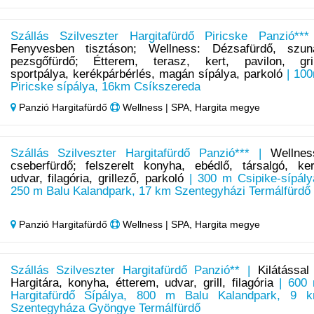
Szállás Szilveszter Hargitafürdő Piricske Panzió***
Fenyvesben tisztáson; Wellness: Dézsafürdő, szun
pezsgőfürdő; Étterem, terasz, kert, pavilon, gril
sportpálya, kerékpárbérlés, magán sípálya, parkoló
| 10
Piricske sípálya, 16km Csíkszereda
Panzió Hargitafürdő
Wellness | SPA, Hargita megye
Szállás Szilveszter Hargitafürdő Panzió*** |
Wellnes
cseberfürdő; felszerelt konyha, ebédlő, társalgó, ker
udvar, filagória, grillező, parkoló
| 300 m Csipike-sípály
250 m Balu Kalandpark, 17 km Szentegyházi Termálfürdő
Panzió Hargitafürdő
Wellness | SPA, Hargita megye
Szállás Szilveszter Hargitafürdő Panzió** |
Kilátással
Hargitára, konyha, étterem, udvar, grill, filagória
| 600
Hargitafürdő Sípálya, 800 m Balu Kalandpark, 9 
Szentegyháza Gyöngye Termálfürdő