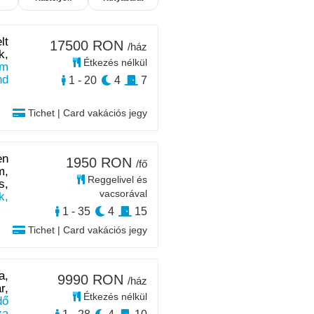
lt
17500 RON
/ház
k,
Étkezés nélkül
m
nd
1 - 20
4
7
Tichet | Card vakációs jegy
en
1950 RON
/fő
m,
Reggelivel és
s,
vacsorával
k,
1 - 35
4
15
Tichet | Card vakációs jegy
a,
9990 RON
/ház
r,
Étkezés nélkül
dő
za