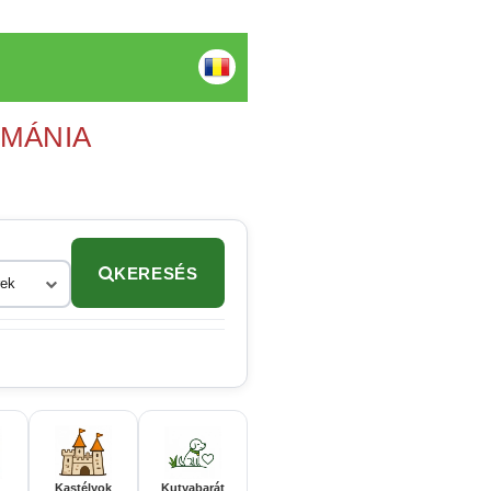
OMÁNIA
KERESÉS
rek
Kastélyok
Kutyabarát