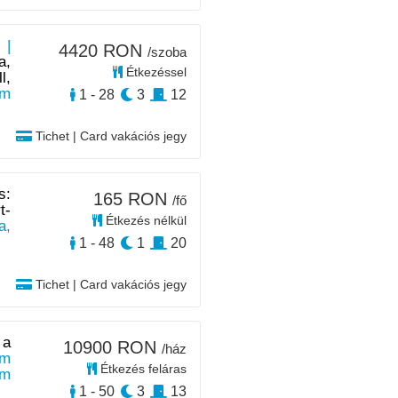
 |
4420 RON
/szoba
a,
Étkezéssel
l,
0m
1 - 28
3
12
Tichet | Card vakációs jegy
s:
165 RON
/fő
t-
Étkezés nélkül
a,
1 - 48
1
20
Tichet | Card vakációs jegy
 a
10900 RON
/ház
 m
Étkezés feláras
km
1 - 50
3
13