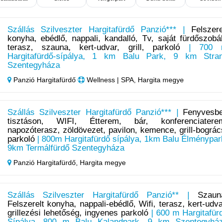
Szállás Szilveszter Hargitafürdő Panzió*** |
Felszere
konyha, ebédlő, nappali, kandalló, Tv, saját fürdőszobá
terasz, szauna, kert-udvar, grill, parkoló
| 700 
Hargitafürdő-sípálya, 1 km Balu Park, 9 km Stra
Szentegyháza
Panzió Hargitafürdő
Wellness | SPA, Hargita megye
Szállás Szilveszter Hargitafürdő Panzió*** |
Fenyvesb
tisztáson, WIFI, Étterem, bár, konferenciatere
napozóterasz, zöldövezet, pavilon, kemence, grill-bográc
parkoló
| 800m Hargitafürdő sípálya, 1km Balu Élménypar
9km Termálfürdő Szentegyháza
Panzió Hargitafürdő,
Hargita megye
Szállás Szilveszter Hargitafürdő Panzió** |
Szaun
Felszerelt konyha, nappali-ebédlő, Wifi, terasz, kert-udva
grillezési lehetőség, ingyenes parkoló
| 600 m Hargitafür
Sípálya, 800 m Balu Kalandpark, 9 km Szentegyhá