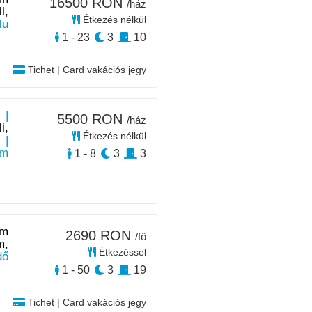
16500 RON
/ház
l,
Étkezés nélkül
lu
1 - 23
3
10
Tichet | Card vakációs jegy
 |
5500 RON
/ház
i,
Étkezés nélkül
|
km
1 - 8
3
3
0m
2690 RON
/fő
m,
Étkezéssel
dő
1 - 50
3
19
Tichet | Card vakációs jegy