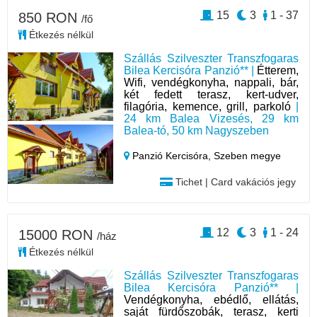
15
3
1 - 37
850 RON
/fő
Étkezés nélkül
Szállás Szilveszter Transzfogaras
Bilea Kercisóra Panzió** |
Étterem,
Wifi, vendégkonyha, nappali, bár,
két fedett terasz, kert-udver,
filagória, kemence, grill, parkoló
|
24 km Balea Vizesés, 29 km
Balea-tó, 50 km Nagyszeben
Panzió Kercisóra,
Szeben megye
Tichet | Card vakációs jegy
12
3
1 - 24
15000 RON
/ház
Étkezés nélkül
Szállás Szilveszter Transzfogaras
Bilea Kercisóra Panzió** |
Vendégkonyha, ebédlő, ellátás,
saját fürdőszobák, terasz, kerti