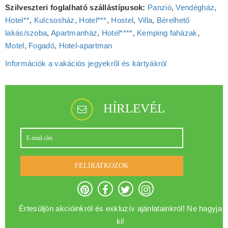
Szilveszteri foglalható szállástípusok:
Panzió
,
Vendégház
,
Hotel**
,
Kulcsosház
,
Hotel***
,
Hostel
,
Villa
,
Bérelhető
lakás/szoba
,
Apartmanház
,
Hotel****
,
Kemping faházak
,
Motel
,
Fogadó
,
Hotel‑apartman
Információk a vakációs jegyekről és kártyákról
HÍRLEVÉL
FELIRATKOZOK
Értesüljön akcióinkról és exkluzív ajánlatainkról! Ne hagyja
ki!