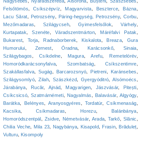
Nagysebes
,
Nyárádszereda
,
Alsóróna
,
Bușteni
,
Szászsebes
,
Felsőtömös
,
Csíkszépvíz
,
Magyarvista
,
Beszterce
,
Bázna
,
Lacu Sărat
,
Petrozsény
,
Páring-hegység, Petrozsény
,
Corbu
,
Mezőmadaras
,
Szilágycseh
,
Gyimesfelsőlok
,
Várhely
,
Kurtapatak
,
Szenéte
,
Váradszentmárton
,
Máréfalvi Patak
,
Bukarest
,
Torja
,
Radnaborberek
,
Kiskalota
,
Breaza
,
Gura
Humorului
,
Zernest
,
Óradna
,
Karácsonkő
,
Sinaia
,
Szilágybagos
,
Csíkdelne
,
Magura
,
Arefu
,
Remetelórév
,
Homoródkarácsonyfalva
,
Szombatság
,
Csíkszentimre
,
Szakállasfalva
,
Sugág
,
Barcarozsnyó
,
Pietreni
,
Karánsebes
,
Szilágysomlyó
,
Zilah
,
Szászkézd
,
Gyergyóditró
,
Alsómoécs
,
Járabánya
,
Rucăr
,
Ajnád
,
Magyarigen
,
Jászvásár
,
Pitești
,
Csíkcsicsó
,
Szatmárnémeti
,
Nagyalmás
,
Balavásár
,
Algyógy
,
Barátka
,
Belényes
,
Aranyosgyéres
,
Tordatúr
,
Csíkmenaság
,
Kacsika
,
Csíkmadaras
,
Horezu
,
Balánbánya
,
Homoródszentpál
,
Zsidve
,
Németvásár
,
Arada
,
Tarkő
,
Slănic
,
Chilia Veche
,
Mila 23
,
Nagybánya
,
Kisapold
,
Frasin
,
Brăduleț
,
Vulturu
,
Kisompoly