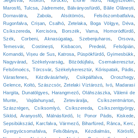
Segesvár
,
Kiskoh
,
Torockó
,
Eforie Nord
,
Nagyszeben
,
Marosfő
,
Tulcsa
,
Jádremete
,
Bálványosfürdő
,
Băile Olănești
,
Dornavátra
,
Zabola
,
Alsótömös
,
Felsőszombatfalva
,
Rugonfalva
,
Crișan
,
Csalhó
,
Zetelaka
,
Boga Völgye
,
Déva
,
Csíkszereda
,
Kercisóra
,
Borszék
,
Vama
,
Homoródfürdő
,
Szék
,
Corbeni
,
Aknasúgatag
,
Szebenjuharos
,
Orsova
,
Temesvár
,
Costinești
,
Kisbacon
,
Predeál
,
Felsőpián
,
Komandó
,
Vișeu de Sus
,
Katrosa
,
Püspökfürdő
,
Gyimesbükk
,
Nagyvárad
,
Székelyvarság
,
Bözödújfalu
,
Csernakeresztur
,
Felsőmoécs
,
Törcsvár
,
Székelykeresztúr
,
Kőrispatak
,
Pádis
,
Várasfenes
,
Kézdivásárhely
,
Csikpálfalva
,
Oroszhegy
,
Gelence
,
Koltó
,
Szászcsór
,
Zetelaki Víztározó
,
Ivó
,
Madarasi
Hargita
,
Dunatölgyes
,
Harangmező
,
Oláhszászka
,
Vălenii de
Munte
,
Vajdahunyad
,
Zeteváralja
,
Csíkszentmárton
,
Szászrégen
,
Csíksomlyó, Csíkszereda
,
Csíkszentgyörgy
,
Siklód
,
Aranyosfő
,
Málnásfürdő
,
Ic Ponor Pádis
,
Kiskede
,
Sepsibükszád
,
Karcfalva
,
Vármező
,
Biharfüred
,
Rânca
,
Kerc
,
Gyergyócsomafalva
,
Felsőbánya
,
Kézdialmás
,
Körösfő
,