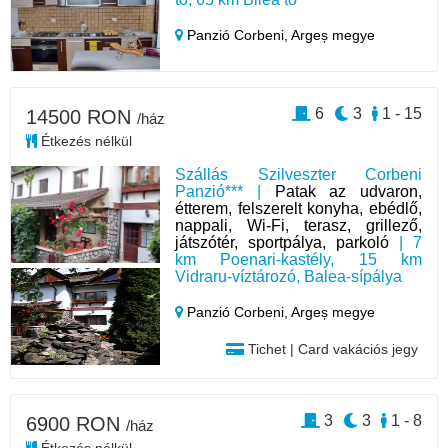
Panzió Corbeni,
Argeș megye
6
3
1 - 15
14500 RON
/ház
Étkezés nélkül
Szállás Szilveszter Corbeni
Panzió*** |
Patak az udvaron,
étterem, felszerelt konyha, ebédlő,
nappali, Wi-Fi, terasz, grillező,
játszótér, sportpálya, parkoló
| 7
km Poenari-kastély, 15 km
Vidraru-víztározó, Balea-sípálya
Panzió Corbeni,
Argeș megye
Tichet | Card vakációs jegy
3
3
1 - 8
6900 RON
/ház