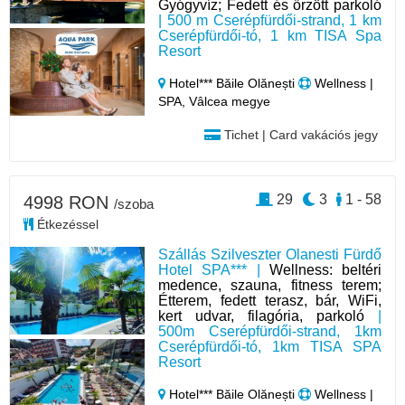
Gyógyvíz; Fedett és őrzött parkoló
| 500 m Cserépfürdői-strand, 1 km
Cserépfürdői-tó, 1 km TISA Spa
Resort
Hotel*** Băile Olănești
Wellness |
SPA, Vâlcea megye
Tichet | Card vakációs jegy
29
3
1 - 58
4998 RON
/szoba
Étkezéssel
Szállás Szilveszter Olanesti Fürdő
Hotel SPA*** |
Wellness: beltéri
medence, szauna, fitness terem;
Étterem, fedett terasz, bár, WiFi,
kert udvar, filagória, parkoló
|
500m Cserépfürdői-strand, 1km
Cserépfürdői-tó, 1km TISA SPA
Resort
Hotel*** Băile Olănești
Wellness |