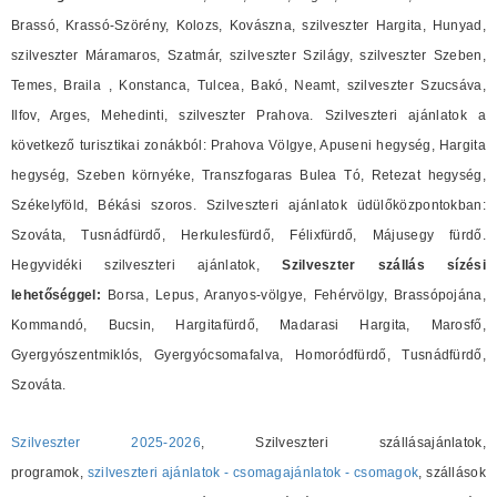
Brassó, Krassó-Szörény, Kolozs, Kovászna, szilveszter Hargita, Hunyad,
szilveszter Máramaros, Szatmár, szilveszter Szilágy, szilveszter Szeben,
Temes, Braila , Konstanca, Tulcea, Bakó, Neamt, szilveszter Szucsáva,
Ilfov, Arges, Mehedinti, szilveszter Prahova. Szilveszteri ajánlatok a
következő turisztikai zonákból: Prahova Völgye, Apuseni hegység, Hargita
hegység, Szeben környéke, Transzfogaras Bulea Tó, Retezat hegység,
Székelyföld, Békási szoros. Szilveszteri ajánlatok üdülőközpontokban:
Szováta, Tusnádfürdő, Herkulesfürdő, Félixfürdő, Májusegy fürdő.
Hegyvidéki szilveszteri ajánlatok,
Szilveszter szállás sízési
lehetőséggel:
Borsa, Lepus, Aranyos-völgye, Fehérvölgy, Brassópojána,
Kommandó, Bucsin, Hargitafürdő, Madarasi Hargita, Marosfő,
Gyergyószentmiklós, Gyergyócsomafalva, Homoródfürdő, Tusnádfürdő,
Szováta.
Szilveszter 2025-2026
, Szilveszteri szállásajánlatok,
programok,
szilveszteri ajánlatok - csomagajánlatok - csomagok
, szállások