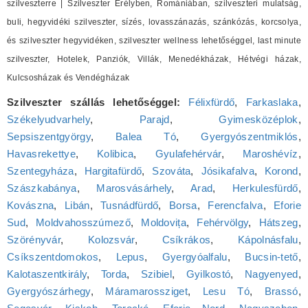
szilveszterre | Szilveszter Erélyben, Romániában, szilveszteri mulatság,
buli, hegyvidéki szilveszter, sízés, lovasszánazás, szánkózás, korcsolya,
és szilveszter hegyvidéken, szilveszter wellness lehetőséggel, last minute
szilveszter, Hotelek, Panziók, Villák, Menedékházak, Hétvégi házak,
Kulcsosházak és Vendégházak
Szilveszter szállás lehetőséggel:
Félixfürdő
,
Farkaslaka
,
Székelyudvarhely
,
Parajd
,
Gyimesközéplok
,
Sepsiszentgyörgy
,
Balea Tó
,
Gyergyószentmiklós
,
Havasrekettye
,
Kolibica
,
Gyulafehérvár
,
Maroshévíz
,
Szentegyháza
,
Hargitafürdő
,
Szováta
,
Jósikafalva
,
Korond
,
Szászkabánya
,
Marosvásárhely
,
Arad
,
Herkulesfürdő
,
Kovászna
,
Libán
,
Tusnádfürdő
,
Borsa
,
Ferencfalva
,
Eforie
Sud
,
Moldvahosszúmező
,
Moldovița
,
Fehérvölgy
,
Hátszeg
,
Szörényvár
,
Kolozsvár
,
Csíkrákos
,
Kápolnásfalu
,
Csíkszentdomokos
,
Lepus
,
Gyergyóalfalu
,
Bucsin-tető
,
Kalotaszentkirály
,
Torda
,
Szibiel
,
Gyilkostó
,
Nagyenyed
,
Gyergyószárhegy
,
Máramarossziget
,
Lesu Tó
,
Brassó
,