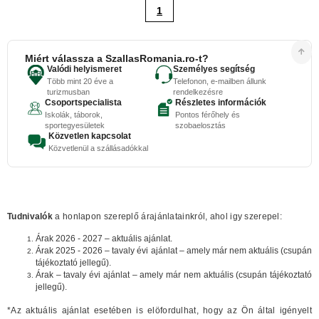
1
Miért válassza a SzallasRomania.ro-t?
Valódi helyismeret
Személyes segítség
Több mint 20 éve a
Telefonon, e-mailben állunk
turizmusban
rendelkezésre
Csoportspecialista
Részletes információk
Iskolák, táborok,
Pontos férőhely és
sportegyesületek
szobaelosztás
Közvetlen kapcsolat
Közvetlenül a szállásadókkal
Tudnivalók
a honlapon szereplő árajánlatainkról, ahol igy szerepel:
Árak 2026 - 2027 – aktuális ajánlat.
Árak 2025 - 2026 – tavaly évi ajánlat – amely már nem aktuális (csupán
tájékoztató jellegű).
Árak – tavaly évi ajánlat – amely már nem aktuális (csupán tájékoztató
jellegű).
*Az aktuális ajánlat esetében is elöfordulhat, hogy az Ön által igényelt