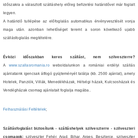
időszakra a választott szálláshely előleg befizetési határidővel már foglalt
legyen.
A határidő tullépése az előfoglalás automatikus érvényvesztését vonja
maga után. azonban lehetőséget teremt a soron következő ujabb
szállásfoglalás megtételére.
Évközi időszakban keres szállást, nem szilveszterre?
A
www.szallasromania.ro
weboldalunkon a romániai erdélyi szállás
ajánlataink igencsak átfogó gyüjteményét találja (kb. 2500 ajánlat), amely
Hotelek, Panziók, Villák, Menedékházak, Hétvégi házak, Kulcsosházak és
Vendégházak csomag ajánlatait foglalja magába..
Felhasználási Feltételek
;
Szállásfoglalást biztosítunk - szálláshelyek szilveszterre - szilveszteri
csomagok:
szilveszter Fehér, Arad, Bihar, Arges, Beszterce, szilveszter