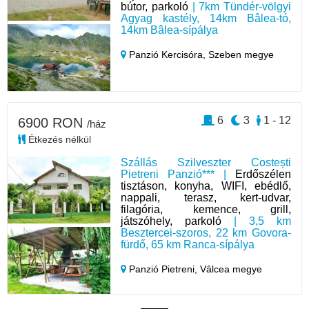
bútor, parkoló
| 7km Tündér-völgyi
Agyag kastély, 14km Bâlea-tó,
14km Bâlea-sípálya
Panzió Kercisóra,
Szeben megye
6
3
1 - 12
6900 RON
/ház
Étkezés nélkül
Szállás Szilveszter Costești
Pietreni Panzió*** |
Erdőszélen
tisztáson, konyha, WIFI, ebédlő,
nappali, terasz, kert-udvar,
filagória, kemence, grill,
játszóhely, parkoló
| 3,5 km
Besztercei-szoros, 22 km Govora-
fürdő, 65 km Ranca-sípálya
Panzió Pietreni,
Vâlcea megye