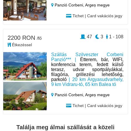
Panzió Corbeni,
Argeș megye
Tichet | Card vakációs jegy
47
3
1 - 108
2200 RON
/fő
Étkezéssel
Szállás Szilveszter Corbeni
Panzió*** |
Étterem, bár, WIFI,
konferencia terem, fedett külső
terasz, udvar sportpályákkal,
filagória, grillezési lehetőség,
parkoló
| 20 km Argyasudvarhely,
9 km Vidraru-tó, 65 km Balea tó
Panzió Corbeni,
Argeș megye
Tichet | Card vakációs jegy
Találja meg álmai szállását a közeli