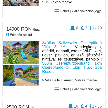
SPA, Vâlcea megye
Tichet | Card vakációs jegy
6
3
1 - 20
14900 RON
/ház
Étkezés nélkül
Szállás Szilveszter Cserépfürdő
Villa 3 *** |
Vendégkonyha,
ebédlő, nappali, terasz, Wi-Fi, kert,
udvar, pavilon, grillező, játszótér
hintával és csúszdával, parkoló
|
500m Cserépfürdői-strand, 1km
Cserépfürdői-tó, 1km TISA Spa
Resort
Villa Băile Olănești,
Vâlcea megye
Tichet | Card vakációs jegy
16
4
1 - 36
2500 RON
/fő