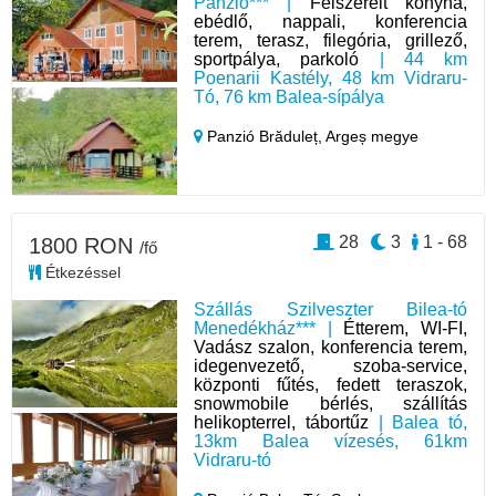
Panzió*** |
Felszerelt konyha,
ebédlő, nappali, konferencia
terem, terasz, filegória, grillező,
sportpálya, parkoló
| 44 km
Poenarii Kastély, 48 km Vidraru-
Tó, 76 km Balea-sípálya
Panzió Brăduleț,
Argeș megye
28
3
1 - 68
1800 RON
/fő
Étkezéssel
Szállás Szilveszter Bilea-tó
Menedékház*** |
Étterem, WI-FI,
Vadász szalon, konferencia terem,
idegenvezető, szoba-service,
központi fűtés, fedett teraszok,
snowmobile bérlés, szállítás
helikopterrel, tábortűz
| Balea tó,
13km Balea vízesés, 61km
Vidraru-tó