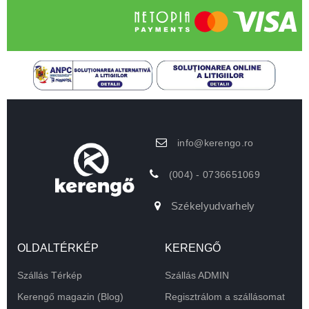
info@kerengo.ro
(004) - 0736651069
Székelyudvarhely
OLDALTÉRKÉP
KERENGŐ
Szállás Térkép
Szállás ADMIN
Kerengő magazin (Blog)
Regisztrálom a szállásomat