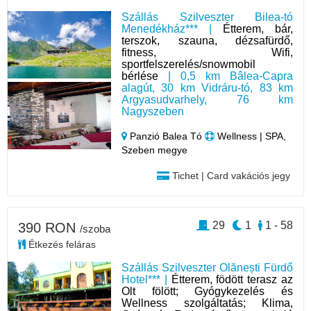
Szállás Szilveszter Bilea-tó
Menedékház*** |
Étterem, bár,
terszok, szauna, dézsafürdő,
fitness, Wifi,
sportfelszerelés/snowmobil
bérlése
| 0,5 km Bâlea-Capra
alagút, 30 km Vidráru-tó, 83 km
Argyasudvarhely, 76 km
Nagyszeben
Panzió Balea Tó
Wellness | SPA,
Szeben megye
Tichet | Card vakációs jegy
29
1
1 - 58
390 RON
/szoba
Étkezés feláras
Szállás Szilveszter Olănești Fürdő
Hotel*** |
Étterem, födött terasz az
Olt fölött; Gyógykezelés és
Wellness szolgáltatás; Klima,