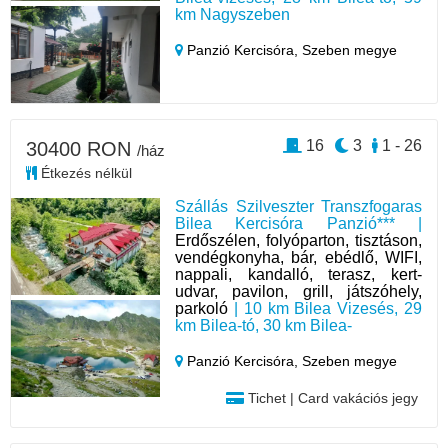
km Nagyszeben
Panzió Kercisóra,
Szeben megye
16
3
1 - 26
30400 RON
/ház
Étkezés nélkül
Szállás Szilveszter Transzfogaras
Bilea Kercisóra Panzió*** |
Erdőszélen, folyóparton, tisztáson,
vendégkonyha, bár, ebédlő, WIFI,
nappali, kandalló, terasz, kert-
udvar, pavilon, grill, játszóhely,
parkoló
| 10 km Bilea Vizesés, 29
km Bilea-tó, 30 km Bilea-
Panzió Kercisóra,
Szeben megye
Tichet | Card vakációs jegy