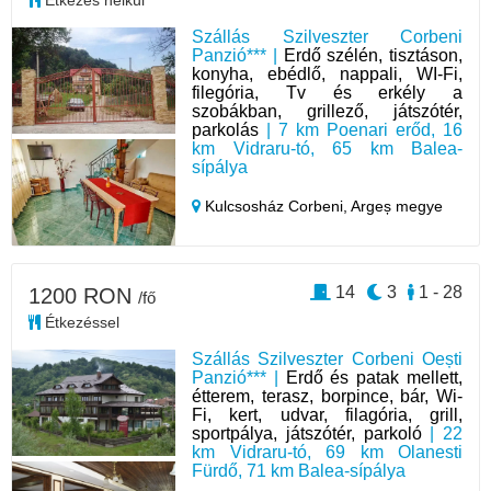
Étkezés nélkül
Szállás Szilveszter Corbeni
Panzió*** |
Erdő szélén, tisztáson,
konyha, ebédlő, nappali, WI-Fi,
filegória, Tv és erkély a
szobákban, grillező, játszótér,
parkolás
| 7 km Poenari erőd, 16
km Vidraru-tó, 65 km Balea-
sípálya
Kulcsosház Corbeni,
Argeș megye
14
3
1 - 28
1200 RON
/fő
Étkezéssel
Szállás Szilveszter Corbeni Oești
Panzió*** |
Erdő és patak mellett,
étterem, terasz, borpince, bár, Wi-
Fi, kert, udvar, filagória, grill,
sportpálya, játszótér, parkoló
| 22
km Vidraru-tó, 69 km Olanesti
Fürdő, 71 km Balea-sípálya