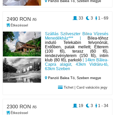
Panzió Balea Tó,
Szeben megye
33
3
1 - 69
2490 RON
/fő
Étkezéssel
Szállás Szilveszter Bilea Vízesés
Menedékház*** |
Bilea-tóhoz
induló Telekabin felvonónál,
Erdőben, patak mellett; Étterem
(100 fő), terasz (60 fő),
rendezvényterem (150 fő), intim
klub (80 fő), parkoló
| 14km Bâlea-
Capra alagút, 43km Vidráru-tó,
63km Szeben
Panzió Balea Tó,
Szeben megye
Tichet | Card vakációs jegy
19
3
1 - 34
2300 RON
/fő
Étkezéssel