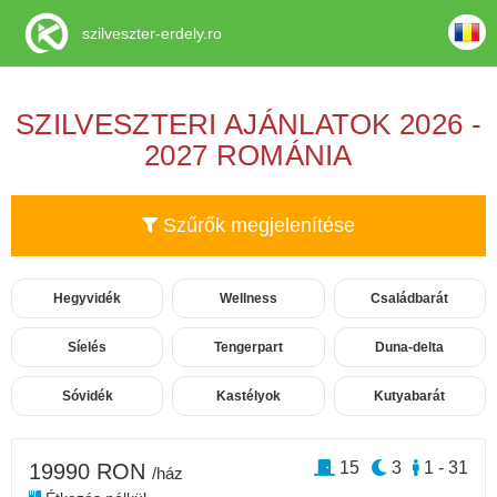
szilveszter-erdely.ro
SZILVESZTERI AJÁNLATOK 2026 -
2027 ROMÁNIA
Szűrők megjelenítése
Hegyvidék
Wellness
Családbarát
Síelés
Tengerpart
Duna-delta
Sóvidék
Kastélyok
Kutyabarát
15
3
1 - 31
19990 RON
/ház