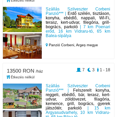
Étkezés nélkül
Szállás Szilveszter Corbeni
Panzió*** |
Erdő szélén, tisztáson,
konyha, ebédlő, nappali, WI-Fi,
terasz, kert-udvar, filegória, grill-
bogrács, parkoló
| 7 km Poenari
erőd, 16 km Vidraru-tó, 65 km
Balea-sípálya
Panzió Corbeni,
Argeș megye
7
3
1 - 18
13500 RON
/ház
Étkezés nélkül
Szállás Szilveszter Corbeni
Panzió*** |
Felszerelt konyha,
reggeli, ebédlő, bár, terasz, kert-
udvar, zöldövezet, filagória,
kemence, grill, bogrács, gyerek
játszótér, parkoló
| 15 km
Argyasudvarhely, 10 km Vidraru-
tó, 65 km Bilea tó