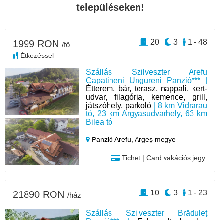
településeken!
20
3
1 - 48
1999 RON
/fő
Étkezéssel
Szállás Szilveszter Arefu
Capatineni Ungureni Panzió*** |
Étterem, bár, terasz, nappali, kert-
udvar, filagória, kemence, grill,
játszóhely, parkoló
| 8 km Vidrarau
tó, 23 km Argyasudvarhely, 63 km
Bilea tó
Panzió Arefu,
Argeș megye
Tichet | Card vakációs jegy
10
3
1 - 23
21890 RON
/ház
Szállás Szilveszter Brăduleț