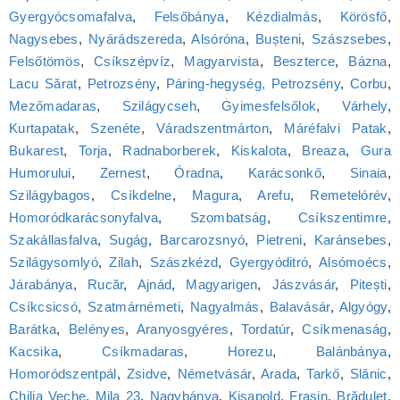
Gyergyócsomafalva
,
Felsőbánya
,
Kézdialmás
,
Körösfő
,
Nagysebes
,
Nyárádszereda
,
Alsóróna
,
Bușteni
,
Szászsebes
,
Felsőtömös
,
Csíkszépvíz
,
Magyarvista
,
Beszterce
,
Bázna
,
Lacu Sărat
,
Petrozsény
,
Páring-hegység, Petrozsény
,
Corbu
,
Mezőmadaras
,
Szilágycseh
,
Gyimesfelsőlok
,
Várhely
,
Kurtapatak
,
Szenéte
,
Váradszentmárton
,
Máréfalvi Patak
,
Bukarest
,
Torja
,
Radnaborberek
,
Kiskalota
,
Breaza
,
Gura
Humorului
,
Zernest
,
Óradna
,
Karácsonkő
,
Sinaia
,
Szilágybagos
,
Csíkdelne
,
Magura
,
Arefu
,
Remetelórév
,
Homoródkarácsonyfalva
,
Szombatság
,
Csíkszentimre
,
Szakállasfalva
,
Sugág
,
Barcarozsnyó
,
Pietreni
,
Karánsebes
,
Szilágysomlyó
,
Zilah
,
Szászkézd
,
Gyergyóditró
,
Alsómoécs
,
Járabánya
,
Rucăr
,
Ajnád
,
Magyarigen
,
Jászvásár
,
Pitești
,
Csíkcsicsó
,
Szatmárnémeti
,
Nagyalmás
,
Balavásár
,
Algyógy
,
Barátka
,
Belényes
,
Aranyosgyéres
,
Tordatúr
,
Csíkmenaság
,
Kacsika
,
Csíkmadaras
,
Horezu
,
Balánbánya
,
Homoródszentpál
,
Zsidve
,
Németvásár
,
Arada
,
Tarkő
,
Slănic
,
Chilia Veche
,
Mila 23
,
Nagybánya
,
Kisapold
,
Frasin
,
Brăduleț
,