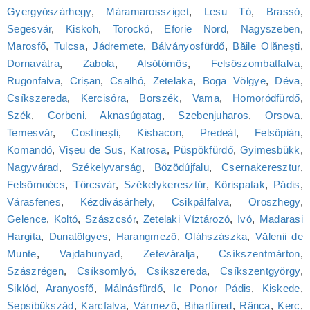
Gyergyószárhegy
,
Máramarossziget
,
Lesu Tó
,
Brassó
,
Segesvár
,
Kiskoh
,
Torockó
,
Eforie Nord
,
Nagyszeben
,
Marosfő
,
Tulcsa
,
Jádremete
,
Bálványosfürdő
,
Băile Olănești
,
Dornavátra
,
Zabola
,
Alsótömös
,
Felsőszombatfalva
,
Rugonfalva
,
Crișan
,
Csalhó
,
Zetelaka
,
Boga Völgye
,
Déva
,
Csíkszereda
,
Kercisóra
,
Borszék
,
Vama
,
Homoródfürdő
,
Szék
,
Corbeni
,
Aknasúgatag
,
Szebenjuharos
,
Orsova
,
Temesvár
,
Costinești
,
Kisbacon
,
Predeál
,
Felsőpián
,
Komandó
,
Vișeu de Sus
,
Katrosa
,
Püspökfürdő
,
Gyimesbükk
,
Nagyvárad
,
Székelyvarság
,
Bözödújfalu
,
Csernakeresztur
,
Felsőmoécs
,
Törcsvár
,
Székelykeresztúr
,
Kőrispatak
,
Pádis
,
Várasfenes
,
Kézdivásárhely
,
Csikpálfalva
,
Oroszhegy
,
Gelence
,
Koltó
,
Szászcsór
,
Zetelaki Víztározó
,
Ivó
,
Madarasi
Hargita
,
Dunatölgyes
,
Harangmező
,
Oláhszászka
,
Vălenii de
Munte
,
Vajdahunyad
,
Zeteváralja
,
Csíkszentmárton
,
Szászrégen
,
Csíksomlyó, Csíkszereda
,
Csíkszentgyörgy
,
Siklód
,
Aranyosfő
,
Málnásfürdő
,
Ic Ponor Pádis
,
Kiskede
,
Sepsibükszád
,
Karcfalva
,
Vármező
,
Biharfüred
,
Rânca
,
Kerc
,