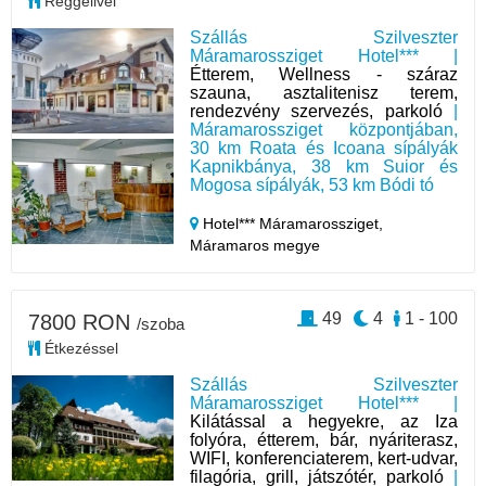
Reggelivel
Szállás Szilveszter
Máramarossziget Hotel*** |
Étterem, Wellness - száraz
szauna, asztalitenisz terem,
rendezvény szervezés, parkoló
|
Máramarossziget központjában,
30 km Roata és Icoana sípályák
Kapnikbánya, 38 km Suior és
Mogosa sípályák, 53 km Bódi tó
Hotel*** Máramarossziget,
Máramaros megye
49
4
1 - 100
7800 RON
/szoba
Étkezéssel
Szállás Szilveszter
Máramarossziget Hotel*** |
Kilátással a hegyekre, az Iza
folyóra, étterem, bár, nyáriterasz,
WIFI, konferenciaterem, kert-udvar,
filagória, grill, játszótér, parkoló
|