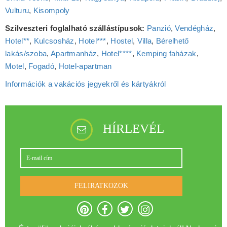
Vulturu
,
Kisompoly
Szilveszteri foglalható szállástípusok:
Panzió
,
Vendégház
,
Hotel**
,
Kulcsosház
,
Hotel***
,
Hostel
,
Villa
,
Bérelhető
lakás/szoba
,
Apartmanház
,
Hotel****
,
Kemping faházak
,
Motel
,
Fogadó
,
Hotel‑apartman
Információk a vakációs jegyekről és kártyákról
HÍRLEVÉL
FELIRATKOZOK