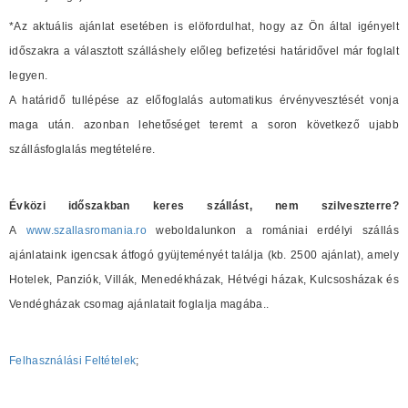
*Az aktuális ajánlat esetében is elöfordulhat, hogy az Ön által igényelt
időszakra a választott szálláshely előleg befizetési határidővel már foglalt
legyen.
A határidő tullépése az előfoglalás automatikus érvényvesztését vonja
maga után. azonban lehetőséget teremt a soron következő ujabb
szállásfoglalás megtételére.
Évközi időszakban keres szállást, nem szilveszterre?
A
www.szallasromania.ro
weboldalunkon a romániai erdélyi szállás
ajánlataink igencsak átfogó gyüjteményét találja (kb. 2500 ajánlat), amely
Hotelek, Panziók, Villák, Menedékházak, Hétvégi házak, Kulcsosházak és
Vendégházak csomag ajánlatait foglalja magába..
Felhasználási Feltételek
;