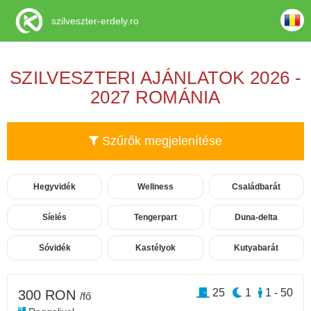
szilveszter-erdely.ro
SZILVESZTERI AJÁNLATOK 2026 -
2027 ROMÁNIA
Szűrők megjelenítése
Hegyvidék
Wellness
Családbarát
Síelés
Tengerpart
Duna-delta
Sóvidék
Kastélyok
Kutyabarát
25
1
1 - 50
300 RON
/fő