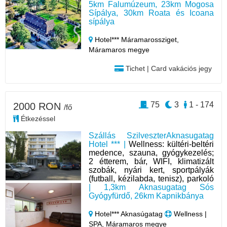
5km Falumúzeum, 23km Mogosa
Sípálya, 30km Roata és Icoana
sípálya
Hotel*** Máramarossziget,
Máramaros megye
Tichet | Card vakációs jegy
75
3
1 - 174
2000 RON
/fő
Étkezéssel
Szállás SzilveszterAknasugatag
Hotel *** |
Wellness: kültéri-beltéri
medence, szauna, gyógykezelés;
2 étterem, bár, WIFI, klimatizált
szobák, nyári kert, sportpályák
(futball, kézilabda, tenisz), parkoló
| 1,3km Aknasugatag Sós
Gyógyfürdő, 26km Kapnikbánya
Hotel*** Aknasúgatag
Wellness |
SPA, Máramaros megye