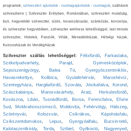
programok,
szilveszteri ajánlatok - csomagajánlatok - csomagok
, szállások
szilveszterre | Szilveszter Erélyben, Romániában, szilveszteri mulatság,
buli, hegyvidéki szilveszter, sízés, lovasszánazás, szánkózás, korcsolya,
és szilveszter hegyvidéken, szilveszter wellness lehetőséggel, last minute
szilveszter, Hotelek, Panziók, Villák, Menedékházak, Hétvégi házak,
Kulcsosházak és Vendégházak
Szilveszter szállás lehetőséggel:
Félixfürdő
,
Farkaslaka
,
Székelyudvarhely
,
Parajd
,
Gyimesközéplok
,
Sepsiszentgyörgy
,
Balea Tó
,
Gyergyószentmiklós
,
Havasrekettye
,
Kolibica
,
Gyulafehérvár
,
Maroshévíz
,
Szentegyháza
,
Hargitafürdő
,
Szováta
,
Jósikafalva
,
Korond
,
Szászkabánya
,
Marosvásárhely
,
Arad
,
Herkulesfürdő
,
Kovászna
,
Libán
,
Tusnádfürdő
,
Borsa
,
Ferencfalva
,
Eforie
Sud
,
Moldvahosszúmező
,
Moldovița
,
Fehérvölgy
,
Hátszeg
,
Szörényvár
,
Kolozsvár
,
Csíkrákos
,
Kápolnásfalu
,
Csíkszentdomokos
,
Lepus
,
Gyergyóalfalu
,
Bucsin-tető
,
Kalotaszentkirály
,
Torda
,
Szibiel
,
Gyilkostó
,
Nagyenyed
,