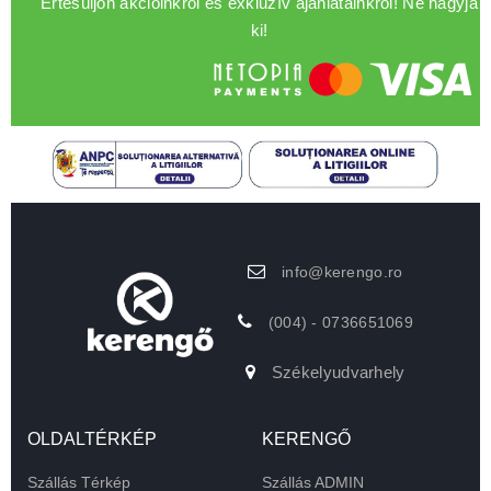
Értesüljön akcióinkról és exkluzív ajánlatainkról! Ne hagyja
ki!
info@kerengo.ro
(004) - 0736651069
Székelyudvarhely
OLDALTÉRKÉP
KERENGŐ
Szállás Térkép
Szállás ADMIN