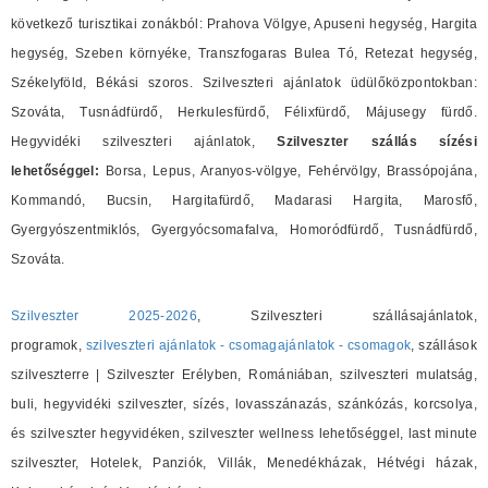
következő turisztikai zonákból: Prahova Völgye, Apuseni hegység, Hargita
hegység, Szeben környéke, Transzfogaras Bulea Tó, Retezat hegység,
Székelyföld, Békási szoros. Szilveszteri ajánlatok üdülőközpontokban:
Szováta, Tusnádfürdő, Herkulesfürdő, Félixfürdő, Májusegy fürdő.
Hegyvidéki szilveszteri ajánlatok,
Szilveszter szállás sízési
lehetőséggel:
Borsa, Lepus, Aranyos-völgye, Fehérvölgy, Brassópojána,
Kommandó, Bucsin, Hargitafürdő, Madarasi Hargita, Marosfő,
Gyergyószentmiklós, Gyergyócsomafalva, Homoródfürdő, Tusnádfürdő,
Szováta.
Szilveszter 2025-2026
, Szilveszteri szállásajánlatok,
programok,
szilveszteri ajánlatok - csomagajánlatok - csomagok
, szállások
szilveszterre | Szilveszter Erélyben, Romániában, szilveszteri mulatság,
buli, hegyvidéki szilveszter, sízés, lovasszánazás, szánkózás, korcsolya,
és szilveszter hegyvidéken, szilveszter wellness lehetőséggel, last minute
szilveszter, Hotelek, Panziók, Villák, Menedékházak, Hétvégi házak,