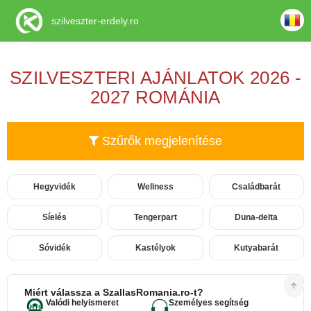
szilveszter-erdely.ro
SZILVESZTERI AJÁNLATOK 2026 -
2027 ROMÁNIA
Szűrők megjelenítése
Hegyvidék
Wellness
Családbarát
Síelés
Tengerpart
Duna-delta
Sóvidék
Kastélyok
Kutyabarát
Miért válassza a SzallasRomania.ro-t?
Valódi helyismeret
Személyes segítség