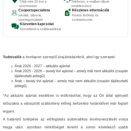
Több mint 20 éve a
Telefonon, e-mailben állunk
turizmusban
rendelkezésre
Csoportspecialista
Részletes információk
Iskolák, táborok,
Pontos férőhely és
sportegyesületek
szobaelosztás
Közvetlen kapcsolat
Közvetlenül a szállásadókkal
Tudnivalók
a honlapon szereplő árajánlatainkról, ahol igy szerepel:
Árak 2026 - 2027 – aktuális ajánlat.
Árak 2025 - 2026 – tavaly évi ajánlat – amely már nem aktuális (csupán
tájékoztató jellegű).
Árak – tavaly évi ajánlat – amely már nem aktuális (csupán tájékoztató
jellegű).
*Az aktuális ajánlat esetében is elöfordulhat, hogy az Ön által igényelt
időszakra a választott szálláshely előleg befizetési határidővel már foglalt
legyen.
A határidő tullépése az előfoglalás automatikus érvényvesztését vonja
maga után. azonban lehetőséget teremt a soron következő ujabb