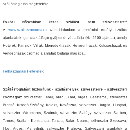
szállásfoglalás megtételére.
Évközi időszakban keres szállást, nem szilveszterre?
A
www.szallasromania.ro
weboldalunkon a romániai erdélyi szállás
ajánlataink igencsak átfogó gyüjteményét találja (kb. 2500 ajánlat), amely
Hotelek, Panziók, Villák, Menedékházak, Hétvégi házak, Kulcsosházak és
Vendégházak csomag ajánlatait foglalja magába..
Felhasználási Feltételek
;
Szállásfoglalást biztosítunk - szálláshelyek szilveszterre - szilveszteri
csomagok:
szilveszter Fehér, Arad, Bihar, Arges, Beszterce, szilveszter
Brassó, Krassó-Szörény, Kolozs, Kovászna, szilveszter Hargita, Hunyad,
szilveszter Máramaros, Szatmár, szilveszter Szilágy, szilveszter Szeben,
Temes, Braila , Konstanca, Tulcea, Bakó, Neamt, szilveszter Szucsáva,
Ilfov, Arges, Mehedinti, szilveszter Prahova. Szilveszteri ajánlatok a