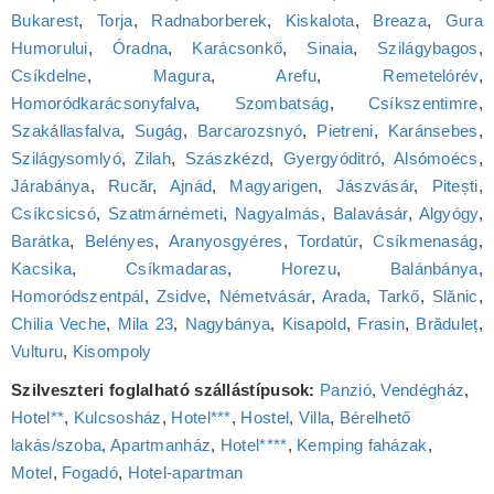
Bukarest
,
Torja
,
Radnaborberek
,
Kiskalota
,
Breaza
,
Gura
Humorului
,
Óradna
,
Karácsonkő
,
Sinaia
,
Szilágybagos
,
Csíkdelne
,
Magura
,
Arefu
,
Remetelórév
,
Homoródkarácsonyfalva
,
Szombatság
,
Csíkszentimre
,
Szakállasfalva
,
Sugág
,
Barcarozsnyó
,
Pietreni
,
Karánsebes
,
Szilágysomlyó
,
Zilah
,
Szászkézd
,
Gyergyóditró
,
Alsómoécs
,
Járabánya
,
Rucăr
,
Ajnád
,
Magyarigen
,
Jászvásár
,
Pitești
,
Csíkcsicsó
,
Szatmárnémeti
,
Nagyalmás
,
Balavásár
,
Algyógy
,
Barátka
,
Belényes
,
Aranyosgyéres
,
Tordatúr
,
Csíkmenaság
,
Kacsika
,
Csíkmadaras
,
Horezu
,
Balánbánya
,
Homoródszentpál
,
Zsidve
,
Németvásár
,
Arada
,
Tarkő
,
Slănic
,
Chilia Veche
,
Mila 23
,
Nagybánya
,
Kisapold
,
Frasin
,
Brăduleț
,
Vulturu
,
Kisompoly
Szilveszteri foglalható szállástípusok:
Panzió
,
Vendégház
,
Hotel**
,
Kulcsosház
,
Hotel***
,
Hostel
,
Villa
,
Bérelhető
lakás/szoba
,
Apartmanház
,
Hotel****
,
Kemping faházak
,
Motel
,
Fogadó
,
Hotel‑apartman