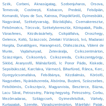
Szék
,
Corbeni
,
Aknasúgatag
,
Szebenjuharos
,
Orsova
,
Temesvár
,
Costinești
,
Kisbacon
,
Predeál
,
Felsőpián
,
Komandó
,
Vișeu de Sus
,
Katrosa
,
Püspökfürdő
,
Gyimesbükk
,
Nagyvárad
,
Székelyvarság
,
Bözödújfalu
,
Csernakeresztur
,
Felsőmoécs
,
Törcsvár
,
Székelykeresztúr
,
Kőrispatak
,
Pádis
,
Várasfenes
,
Kézdivásárhely
,
Csikpálfalva
,
Oroszhegy
,
Gelence
,
Koltó
,
Szászcsór
,
Zetelaki Víztározó
,
Ivó
,
Madarasi
Hargita
,
Dunatölgyes
,
Harangmező
,
Oláhszászka
,
Vălenii de
Munte
,
Vajdahunyad
,
Zeteváralja
,
Csíkszentmárton
,
Szászrégen
,
Csíksomlyó, Csíkszereda
,
Csíkszentgyörgy
,
Siklód
,
Aranyosfő
,
Málnásfürdő
,
Ic Ponor Pádis
,
Kiskede
,
Sepsibükszád
,
Karcfalva
,
Vármező
,
Biharfüred
,
Rânca
,
Kerc
,
Gyergyócsomafalva
,
Felsőbánya
,
Kézdialmás
,
Körösfő
,
Nagysebes
,
Nyárádszereda
,
Alsóróna
,
Bușteni
,
Szászsebes
,
Felsőtömös
,
Csíkszépvíz
,
Magyarvista
,
Beszterce
,
Bázna
,
Lacu Sărat
,
Petrozsény
,
Páring-hegység, Petrozsény
,
Corbu
,
Mezőmadaras
,
Szilágycseh
,
Gyimesfelsőlok
,
Várhely
,
Kurtapatak
,
Szenéte
,
Váradszentmárton
,
Máréfalvi Patak
,