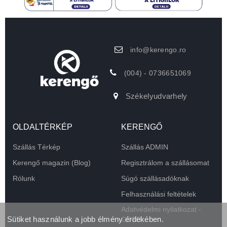
info@kerengo.ro
(004) - 0736651069
Székelyudvarhely
OLDALTÉRKÉP
KERENGŐ
Szállás Térkép
Szállás ADMIN
Kerengő magazin (Blog)
Regisztrálom a szállásomat
Rólunk
Súgó szállásadóknak
Felhasználási feltételek
Adatvédelmi nyilatkozat -
Sütiket használunk a jobb élmény érdekében.
GDPR