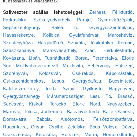
Kulcsosházak és Vendégházak
Szilveszter szállás lehetőséggel:
Zernest
,
Félixfürdő
,
Farkaslaka
,
Székelyudvarhely
,
Parajd
,
Gyimesközéplok
,
Sepsiszentgyörgy
,
Balea Tó
,
Gyergyószentmiklós
,
Havasrekettye
,
Kolibica
,
Gyulafehérvár
,
Maroshévíz
,
Szentegyháza
,
Hargitafürdő
,
Szováta
,
Jósikafalva
,
Korond
,
Szászkabánya
,
Marosvásárhely
,
Arad
,
Herkulesfürdő
,
Kovászna
,
Libán
,
Tusnádfürdő
,
Borsa
,
Ferencfalva
,
Eforie
Sud
,
Moldvahosszúmező
,
Moldovița
,
Fehérvölgy
,
Hátszeg
,
Szörényvár
,
Kolozsvár
,
Csíkrákos
,
Kápolnásfalu
,
Csíkszentdomokos
,
Lepus
,
Gyergyóalfalu
,
Bucsin-tető
,
Kalotaszentkirály
,
Torda
,
Szibiel
,
Gyilkostó
,
Nagyenyed
,
Gyergyószárhegy
,
Máramarossziget
,
Lesu Tó
,
Brassó
,
Segesvár
,
Kiskoh
,
Torockó
,
Eforie Nord
,
Nagyszeben
,
Marosfő
,
Tulcsa
,
Jádremete
,
Bálványosfürdő
,
Băile Olănești
,
Dornavátra
,
Zabola
,
Alsótömös
,
Felsőszombatfalva
,
Rugonfalva
,
Crișan
,
Csalhó
,
Zetelaka
,
Boga Völgye
,
Déva
,
Csíkszereda
,
Kercisóra
,
Borszék
,
Vama
,
Homoródfürdő
,