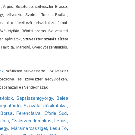
r, Arges, Beszterce, szilveszter Brassó,
y, szilveszter Szeben, Temes, Braila ,
nlatok a következő turisztikai zonákból:
ékelyföld, Békási szoros. Szilveszteri
ri ajánlatok,
Szilveszter szállás sízési
Hargita, Marosfő, Gyergyószentmiklós,
ok
, szállások szilveszterre | Szilveszter
orcsolya, és szilveszter hegyvidéken,
 Kulcsosházak és Vendégházak
zéplok
,
Sepsiszentgyörgy
,
Balea
rgitafürdő
,
Szováta
,
Jósikafalva
,
,
Borsa
,
Ferencfalva
,
Eforie Sud
,
falu
,
Csíkszentdomokos
,
Lepus
,
hegy
,
Máramarossziget
,
Lesu Tó
,