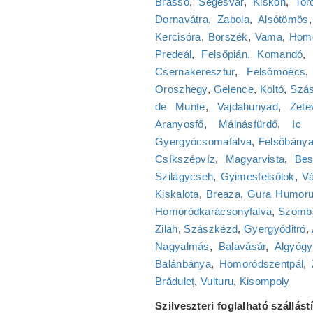
Brassó
,
Segesvár
,
Kiskoh
,
Tor
Dornavátra
,
Zabola
,
Alsótömös
Kercisóra
,
Borszék
,
Vama
,
Homo
Predeál
,
Felsőpián
,
Komandó
,
Csernakeresztur
,
Felsőmoécs
Oroszhegy
,
Gelence
,
Koltó
,
Szás
de Munte
,
Vajdahunyad
,
Zete
Aranyosfő
,
Málnásfürdő
,
Ic 
Gyergyócsomafalva
,
Felsőbány
Csíkszépvíz
,
Magyarvista
,
Bes
Szilágycseh
,
Gyimesfelsőlok
,
Vá
Kiskalota
,
Breaza
,
Gura Humoru
Homoródkarácsonyfalva
,
Szomb
Zilah
,
Szászkézd
,
Gyergyóditró
,
Nagyalmás
,
Balavásár
,
Algyógy
Balánbánya
,
Homoródszentpál
,
Brăduleț
,
Vulturu
,
Kisompoly
Szilveszteri foglalható szállás