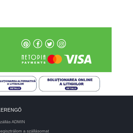
KERENGŐ
zállás ADMIN
egisztrálom a szállásomat