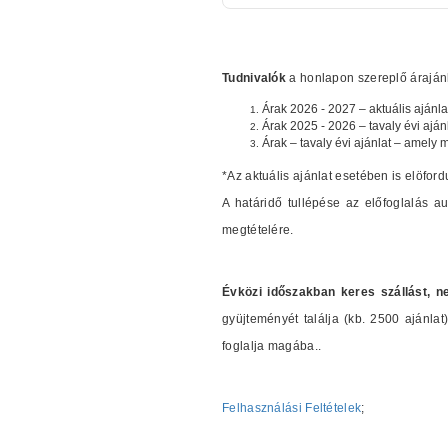
Tudnivalók
a honlapon szereplő árajánla
Árak 2026 - 2027 – aktuális ajánla
Árak 2025 - 2026 – tavaly évi aján
Árak – tavaly évi ajánlat – amely 
*Az aktuális ajánlat esetében is elöford
A határidő tullépése az előfoglalás 
megtételére.
Évközi időszakban keres szállást, n
gyüjteményét találja (kb. 2500 ajánl
foglalja magába..
Felhasználási Feltételek
;