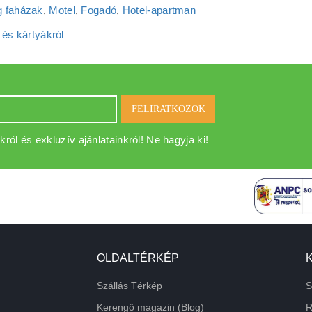
 faházak
,
Motel
,
Fogadó
,
Hotel‑apartman
 és kártyákról
FELIRATKOZOK
król és exkluzív ajánlatainkról! Ne hagyja ki!
OLDALTÉRKÉP
Szállás Térkép
S
Kerengő magazin (Blog)
R