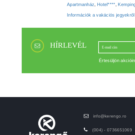
Apartmanház
,
Hotel****
,
Kemping
Információk a vakációs jegyekről
HÍRLEVÉL
Értesüljön akcióin
info@kerengo.ro
(004) - 0736651069