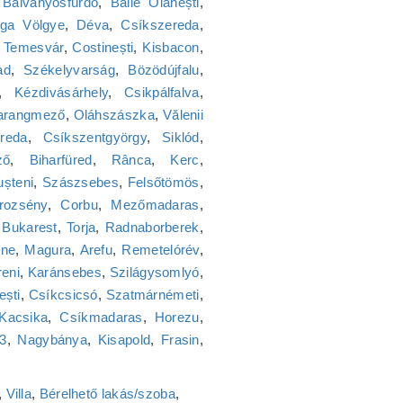
,
Bálványosfürdő
,
Băile Olănești
,
ga Völgye
,
Déva
,
Csíkszereda
,
,
Temesvár
,
Costinești
,
Kisbacon
,
ad
,
Székelyvarság
,
Bözödújfalu
,
,
Kézdivásárhely
,
Csikpálfalva
,
arangmező
,
Oláhszászka
,
Vălenii
reda
,
Csíkszentgyörgy
,
Siklód
,
ző
,
Biharfüred
,
Rânca
,
Kerc
,
ușteni
,
Szászsebes
,
Felsőtömös
,
rozsény
,
Corbu
,
Mezőmadaras
,
,
Bukarest
,
Torja
,
Radnaborberek
,
lne
,
Magura
,
Arefu
,
Remetelórév
,
reni
,
Karánsebes
,
Szilágysomlyó
,
ești
,
Csíkcsicsó
,
Szatmárnémeti
,
Kacsika
,
Csíkmadaras
,
Horezu
,
23
,
Nagybánya
,
Kisapold
,
Frasin
,
,
Villa
,
Bérelhető lakás/szoba
,