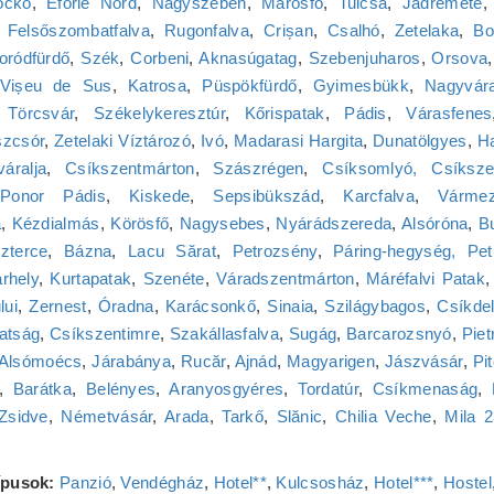
ockó
,
Eforie Nord
,
Nagyszeben
,
Marosfő
,
Tulcsa
,
Jádremete
,
Felsőszombatfalva
,
Rugonfalva
,
Crișan
,
Csalhó
,
Zetelaka
,
Bo
ródfürdő
,
Szék
,
Corbeni
,
Aknasúgatag
,
Szebenjuharos
,
Orsova
Vișeu de Sus
,
Katrosa
,
Püspökfürdő
,
Gyimesbükk
,
Nagyvár
,
Törcsvár
,
Székelykeresztúr
,
Kőrispatak
,
Pádis
,
Várasfenes
zcsór
,
Zetelaki Víztározó
,
Ivó
,
Madarasi Hargita
,
Dunatölgyes
,
H
váralja
,
Csíkszentmárton
,
Szászrégen
,
Csíksomlyó, Csíksze
Ponor Pádis
,
Kiskede
,
Sepsibükszád
,
Karcfalva
,
Várme
a
,
Kézdialmás
,
Körösfő
,
Nagysebes
,
Nyárádszereda
,
Alsóróna
,
B
zterce
,
Bázna
,
Lacu Sărat
,
Petrozsény
,
Páring-hegység, Pet
rhely
,
Kurtapatak
,
Szenéte
,
Váradszentmárton
,
Máréfalvi Patak
lui
,
Zernest
,
Óradna
,
Karácsonkő
,
Sinaia
,
Szilágybagos
,
Csíkde
atság
,
Csíkszentimre
,
Szakállasfalva
,
Sugág
,
Barcarozsnyó
,
Piet
Alsómoécs
,
Járabánya
,
Rucăr
,
Ajnád
,
Magyarigen
,
Jászvásár
,
Pit
,
Barátka
,
Belényes
,
Aranyosgyéres
,
Tordatúr
,
Csíkmenaság
,
Zsidve
,
Németvásár
,
Arada
,
Tarkő
,
Slănic
,
Chilia Veche
,
Mila 
típusok:
Panzió
,
Vendégház
,
Hotel**
,
Kulcsosház
,
Hotel***
,
Hostel