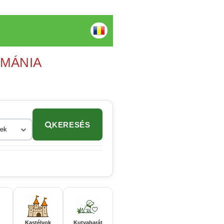
OMÁNIA
KERESÉS
rek
Kastélyok
Kutyabarát