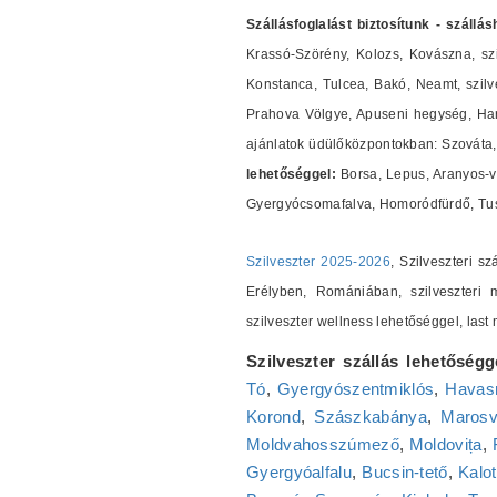
Szállásfoglalást biztosítunk - szállá
Krassó-Szörény, Kolozs, Kovászna, szi
Konstanca, Tulcea, Bakó, Neamt, szilves
Prahova Völgye, Apuseni hegység, Harg
ajánlatok üdülőközpontokban: Szováta, 
lehetőséggel:
Borsa, Lepus, Aranyos-v
Gyergyócsomafalva, Homoródfürdő, Tus
Szilveszter 2025-2026
, Szilveszteri s
Erélyben, Romániában, szilveszteri m
szilveszter wellness lehetőséggel, las
Szilveszter szállás lehetőségg
Tó
,
Gyergyószentmiklós
,
Havasr
Korond
,
Szászkabánya
,
Marosv
Moldvahosszúmező
,
Moldovița
,
Gyergyóalfalu
,
Bucsin-tető
,
Kalot