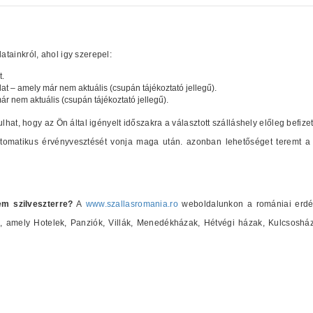
tainkról, ahol igy szerepel:
t.
lat – amely már nem aktuális (csupán tájékoztató jellegű).
már nem aktuális (csupán tájékoztató jellegű).
ulhat, hogy az Ön által igényelt időszakra a választott szálláshely előleg befize
automatikus érvényvesztését vonja maga után. azonban lehetőséget teremt a 
em szilveszterre?
A
www.szallasromania.ro
weboldalunkon a romániai erdély
at), amely Hotelek, Panziók, Villák, Menedékházak, Hétvégi házak, Kulcsosh