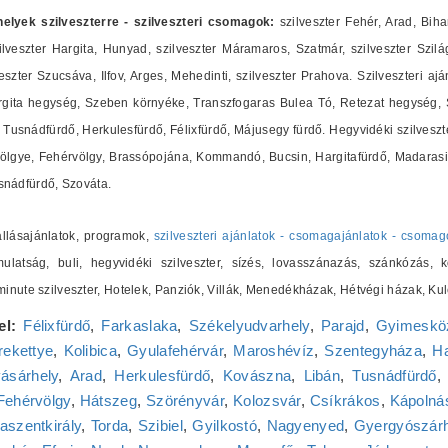
shelyek szilveszterre - szilveszteri csomagok:
szilveszter Fehér, Arad, Biha
lveszter Hargita, Hunyad, szilveszter Máramaros, Szatmár, szilveszter Szilág
zter Szucsáva, Ilfov, Arges, Mehedinti, szilveszter Prahova. Szilveszteri ajá
ita hegység, Szeben környéke, Transzfogaras Bulea Tó, Retezat hegység, Sz
Tusnádfürdő, Herkulesfürdő, Félixfürdő, Májusegy fürdő. Hegyvidéki szilveszte
ölgye, Fehérvölgy, Brassópojána, Kommandó, Bucsin, Hargitafürdő, Madarasi 
nádfürdő, Szováta.
zállásajánlatok, programok,
szilveszteri ajánlatok - csomagajánlatok - csomag
ulatság, buli, hegyvidéki szilveszter, sízés, lovasszánazás, szánkózás, k
t minute szilveszter, Hotelek, Panziók, Villák, Menedékházak, Hétvégi házak,
el:
Félixfürdő
,
Farkaslaka
,
Székelyudvarhely
,
Parajd
,
Gyimeskö
ekettye
,
Kolibica
,
Gyulafehérvár
,
Maroshévíz
,
Szentegyháza
,
Ha
ásárhely
,
Arad
,
Herkulesfürdő
,
Kovászna
,
Libán
,
Tusnádfürdő
Fehérvölgy
,
Hátszeg
,
Szörényvár
,
Kolozsvár
,
Csíkrákos
,
Kápolnás
aszentkirály
,
Torda
,
Szibiel
,
Gyilkostó
,
Nagyenyed
,
Gyergyószár