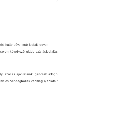
tési határidővel már foglalt legyen.
soron következő ujabb szállásfoglalás
i szállás ajánlataink igencsak átfogó
ázak és Vendégházak csomag ajánlatait