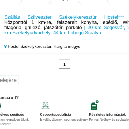
Szállás Szilveszter Székelykeresztúr Hostel***
Központtól 1 km-re, felszerelt konyha, ebédlő, Wif
filagória, grillező, játszótér, parkoló
| 20 km Segesvár, 
km Székelyudvarhely, 44 km Lobogó Sípálya
Hostel Székelykeresztúr,
Hargita megye
1
elejére
ania.ro-t?
élyes segítség
Csoportspecialista
Részletes információk
non, e-mailben állunk
Iskolák, táborok, sportegyesületek
Pontos férőhely és szobael
lkezésre