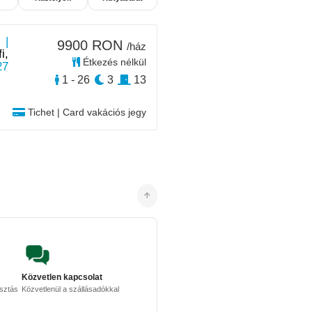
 |
9900 RON
/ház
i,
Étkezés nélkül
27
1 - 26
3
13
Tichet | Card vakációs jegy
Közvetlen kapcsolat
osztás
Közvetlenül a szállásadókkal