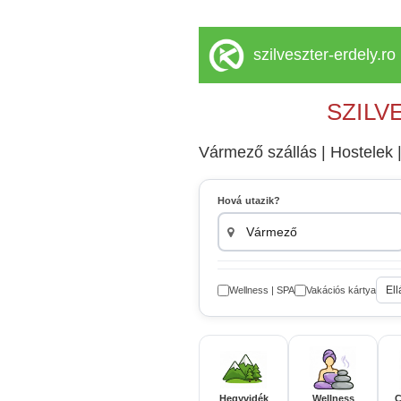
szilveszter-erdely.ro
SZILV
Vármező szállás | Hostelek |
Hová utazik?
Ell
Wellness | SPA
Vakációs kártya
Hegyvidék
Wellness
C