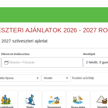
ESZTERI AJÁNLATOK 2026 - 2027 R
 2027 szilveszteri ajánlat
Dátumok kiválasztása
Vendégek
Érkezés
—
Távozás
2 felnőtt, 0 gye
átás típusa
Hostel
További szűrők
saládbarát
Síelés
Tengerpart
Duna-delta
Sóvidék