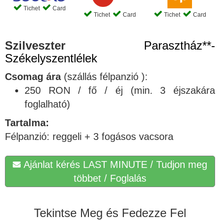
Tichet
Card
Tichet
Card
Tichet
Card
Szilveszter
Parasztház**-
Székelyszentlélek
Csomag ára
(szállás félpanzió ):
250 RON / fő / éj (min. 3 éjszakára
foglalható)
Tartalma:
Félpanzió: reggeli + 3 fogásos vacsora
Ajánlat kérés LAST MINUTE / Tudjon meg
többet / Foglalás
Tekintse Meg és Fedezze Fel