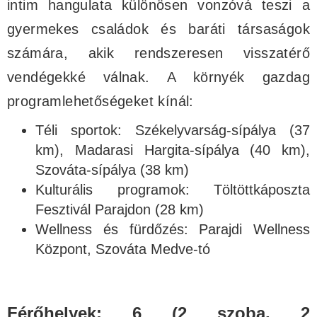
intim hangulata különösen vonzóvá teszi a
gyermekes családok és baráti társaságok
számára, akik rendszeresen visszatérő
vendégekké válnak. A környék gazdag
programlehetőségeket kínál:
Téli sportok: Székelyvarság-sípálya (37
km), Madarasi Hargita-sípálya (40 km),
Szováta-sípálya (38 km)
Kulturális programok: Töltöttkáposzta
Fesztivál Parajdon (28 km)
Wellness és fürdőzés: Parajdi Wellness
Központ, Szováta Medve-tó
Férőhelyek: 6 (2 szoba, 2