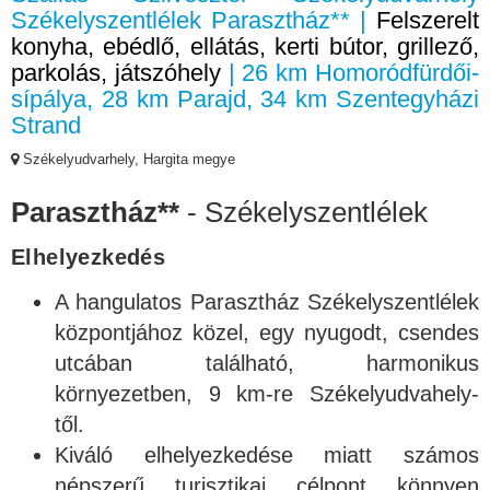
Székelyszentlélek Parasztház** |
Felszerelt
konyha, ebédlő, ellátás, kerti bútor, grillező,
parkolás, játszóhely
| 26 km Homoródfürdői-
sípálya, 28 km Parajd, 34 km Szentegyházi
Strand
Székelyudvarhely, Hargita megye
Parasztház**
- Székelyszentlélek
Elhelyezkedés
A hangulatos Parasztház Székelyszentlélek
központjához közel, egy nyugodt, csendes
utcában található, harmonikus
környezetben, 9 km-re Székelyudvahely-
től.
Kiváló elhelyezkedése miatt számos
népszerű turisztikai célpont könnyen