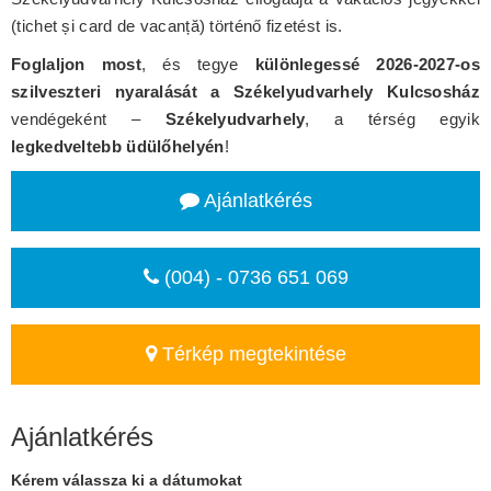
(tichet și card de vacanță) történő fizetést is.
Foglaljon most
, és tegye
különlegessé 2026-2027-os
szilveszteri nyaralását a Székelyudvarhely Kulcsosház
vendégeként –
Székelyudvarhely
, a térség egyik
legkedveltebb üdülőhelyén
!
Ajánlatkérés
(004) - 0736 651 069
Térkép megtekintése
Ajánlatkérés
Kérem válassza ki a dátumokat