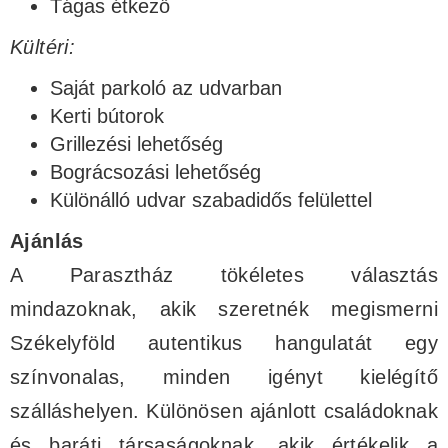
Tágas étkező
Kültéri:
Saját parkoló az udvarban
Kerti bútorok
Grillezési lehetőség
Bográcsozási lehetőség
Különálló udvar szabadidős felülettel
Ajánlás
A Parasztház tökéletes választás
mindazoknak, akik szeretnék megismerni
Székelyföld autentikus hangulatát egy
színvonalas, minden igényt kielégítő
szálláshelyen. Különösen ajánlott családoknak
és baráti társaságoknak, akik értékelik a