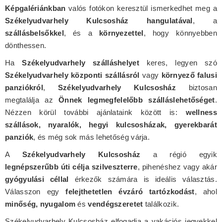
Képgalériánkban
valós fotókon keresztül ismerkedhet meg a
Székelyudvarhely Kulcsosház hangulatával
, a
szállásbelsőkkel
, és a
környezettel
, hogy könnyebben
dönthessen.
Ha
Székelyudvarhely szálláshelyet
keres, legyen szó
Székelyudvarhely központi szállásról
vagy
környező falusi
panziókról
,
Székelyudvarhely Kulcsosház
biztosan
megtalálja az
Önnek legmegfelelőbb szálláslehetőséget
.
Nézzen körül további ajánlataink között is:
wellness
szállások, nyaralók, hegyi kulcsosházak, gyerekbarát
panziók
, és még sok más lehetőség várja.
A
Székelyudvarhely Kulcsosház
a régió egyik
legnépszerűbb úti célja szilveszterre
, pihenéshez vagy akár
gyógyulási céllal
érkezők számára is ideális választás.
Válasszon egy
felejthetetlen évzáró tartózkodást
, ahol
minőség, nyugalom
és
vendégszeretet
találkozik.
Székelyudvarhely Kulcsosház elfogadja a vakációs jegyekkel