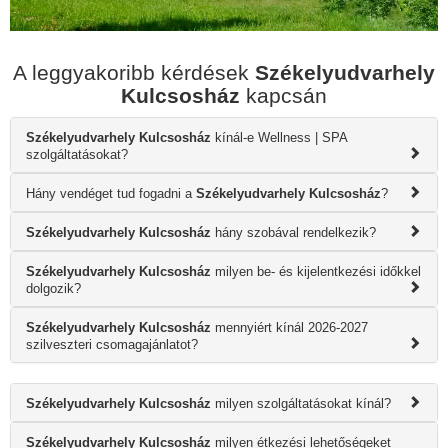
A leggyakoribb kérdések
Székelyudvarhely
Kulcsosház
kapcsán
Székelyudvarhely Kulcsosház
kínál-e Wellness | SPA
szolgáltatásokat?
Hány vendéget tud fogadni a
Székelyudvarhely Kulcsosház
?
Székelyudvarhely Kulcsosház
hány szobával rendelkezik?
Székelyudvarhely Kulcsosház
milyen be- és kijelentkezési időkkel
dolgozik?
Székelyudvarhely Kulcsosház
mennyiért kínál 2026-2027
szilveszteri csomagajánlatot?
Székelyudvarhely Kulcsosház
milyen szolgáltatásokat kínál?
Székelyudvarhely Kulcsosház
milyen étkezési lehetőségeket