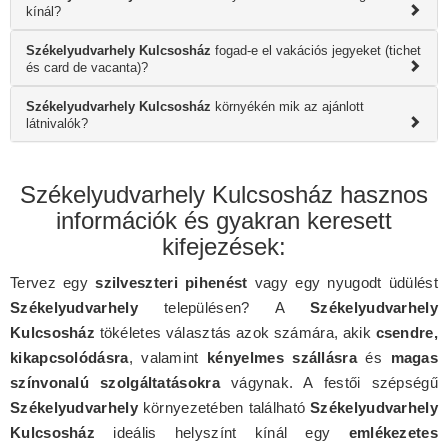
kínál?
Székelyudvarhely Kulcsosház
fogad-e el vakációs jegyeket (tichet
és card de vacanta)?
Székelyudvarhely Kulcsosház
környékén mik az ajánlott
látnivalók?
Székelyudvarhely Kulcsosház hasznos
információk és gyakran keresett
kifejezések:
Tervez egy
szilveszteri pihenést
vagy egy nyugodt üdülést
Székelyudvarhely
településen? A
Székelyudvarhely
Kulcsosház
tökéletes választás azok számára, akik
csendre,
kikapcsolódásra
, valamint
kényelmes szállásra
és
magas
színvonalú szolgáltatásokra
vágynak. A festői szépségű
Székelyudvarhely
környezetében található
Székelyudvarhely
Kulcsosház
ideális helyszínt kínál egy
emlékezetes