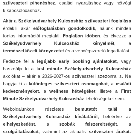
szilveszteri pihenéshez
, családi nyaraláshoz vagy hétvégi
kikapcsolódáshoz.
Akár a
Székelyudvarhely Kulcsosház szilveszteri foglalása
érdekli, akár
előfoglalásban gondolkodik
, nálunk minden
fontos információt megtalál.
Foglaljon időben
, és élvezze a
Székelyudvarhely Kulcsosház kényelmét
, a
természetközeli környezetet
és a vendégszerető fogadtatást.
Fedezze fel a
legújabb early booking ajánlatokat
, vagy
használja ki a
last minute Székelyudvarhely Kulcsosház
akciókat – akár a 2026-2027-os szilveszteri szezonra is. Ne
hagyja ki a
különleges szilveszteri csomagokat
, a
családi
kedvezményeket
, a
wellness hétvégéket
, illetve a
First
Minute Székelyudvarhely Kulcsosház
lehetőségeket sem.
Weboldalunkon részletes
bemutatót talál a
Székelyudvarhely Kulcsosház kínálatáról
, beleértve az
elhelyezkedést
, a
szobák felszereltségét
, a
szolgáltatásokat
, valamint az aktuális
szilveszteri árakat
.