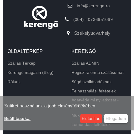
info@kerengo.ro
(004) - 0736651069
Székelyudvarhely
OLDALTÉRKÉP
KERENGŐ
Szállás Térkép
Szállás ADMIN
Kerengő magazin (Blog)
Regisztrálom a szállásomat
Rólunk
Súgó szállásadóknak
Felhasználási feltételek
Adatvédelmi nyilatkozat -
Sütiket használunk a jobb élmény érdekében.
GDPR
Működési szabályzat
Beállítások
...
Elutasítás
Elfogadom
Lemondási feltételek