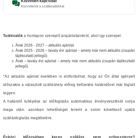
Közvetlen kapcsolat
Közvetlenül a szállásadókkal
Tudnivalók
a honlapon szereplő árajánlatainkról, ahol igy szerepel:
Árak 2026 - 2027 – aktuális ajánlat.
Árak 2025 - 2026 – tavaly évi ajánlat – amely már nem aktuális (csupán
tájékoztató jellegű).
Árak – tavaly évi ajánlat – amely már nem aktuális (csupán tájékoztató
jellegű).
*Az aktuális ajánlat esetében is elöfordulhat, hogy az Ön által igényelt
időszakra a választott szálláshely előleg befizetési határidővel már foglalt
legyen.
A határidő tullépése az előfoglalás automatikus érvényvesztését vonja
maga után. azonban lehetőséget teremt a soron következő ujabb
szállásfoglalás megtételére.
Évközi időszakban keres szállást, nem szilveszterre?