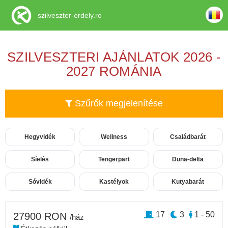
szilveszter-erdely.ro
SZILVESZTERI AJÁNLATOK 2026 -
2027 ROMÁNIA
Szűrők megjelenítése
Hegyvidék
Wellness
Családbarát
Síelés
Tengerpart
Duna-delta
Sóvidék
Kastélyok
Kutyabarát
17
3
1 - 50
27900 RON
/ház