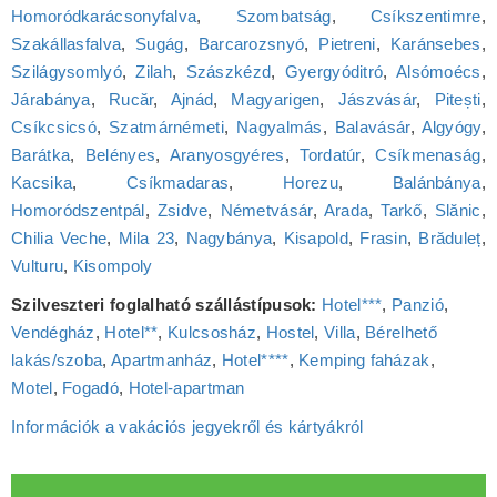
Homoródkarácsonyfalva
,
Szombatság
,
Csíkszentimre
,
Szakállasfalva
,
Sugág
,
Barcarozsnyó
,
Pietreni
,
Karánsebes
,
Szilágysomlyó
,
Zilah
,
Szászkézd
,
Gyergyóditró
,
Alsómoécs
,
Járabánya
,
Rucăr
,
Ajnád
,
Magyarigen
,
Jászvásár
,
Pitești
,
Csíkcsicsó
,
Szatmárnémeti
,
Nagyalmás
,
Balavásár
,
Algyógy
,
Barátka
,
Belényes
,
Aranyosgyéres
,
Tordatúr
,
Csíkmenaság
,
Kacsika
,
Csíkmadaras
,
Horezu
,
Balánbánya
,
Homoródszentpál
,
Zsidve
,
Németvásár
,
Arada
,
Tarkő
,
Slănic
,
Chilia Veche
,
Mila 23
,
Nagybánya
,
Kisapold
,
Frasin
,
Brăduleț
,
Vulturu
,
Kisompoly
Szilveszteri foglalható szállástípusok:
Hotel***
,
Panzió
,
Vendégház
,
Hotel**
,
Kulcsosház
,
Hostel
,
Villa
,
Bérelhető
lakás/szoba
,
Apartmanház
,
Hotel****
,
Kemping faházak
,
Motel
,
Fogadó
,
Hotel‑apartman
Információk a vakációs jegyekről és kártyákról