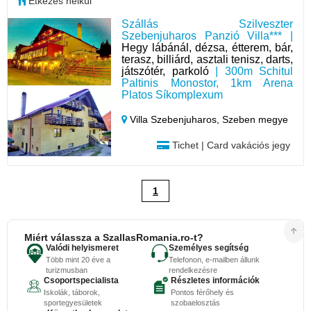
Étkezés nélkül
Szállás Szilveszter
Szebenjuharos Panzió Villa*** |
Hegy lábánál, dézsa, étterem, bár,
terasz, billiárd, asztali tenisz, darts,
játszótér, parkoló
| 300m Schitul
Paltinis Monostor, 1km Arena
Platos Síkomplexum
Villa Szebenjuharos,
Szeben megye
Tichet | Card vakációs jegy
1
Miért válassza a SzallasRomania.ro-t?
Valódi helyismeret
Személyes segítség
Több mint 20 éve a
Telefonon, e-mailben állunk
turizmusban
rendelkezésre
Csoportspecialista
Részletes információk
Iskolák, táborok,
Pontos férőhely és
sportegyesületek
szobaelosztás