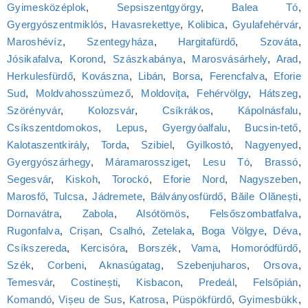
Gyimesközéplok
,
Sepsiszentgyörgy
,
Balea Tó
,
Gyergyószentmiklós
,
Havasrekettye
,
Kolibica
,
Gyulafehérvár
,
Maroshévíz
,
Szentegyháza
,
Hargitafürdő
,
Szováta
,
Jósikafalva
,
Korond
,
Szászkabánya
,
Marosvásárhely
,
Arad
,
Herkulesfürdő
,
Kovászna
,
Libán
,
Borsa
,
Ferencfalva
,
Eforie
Sud
,
Moldvahosszúmező
,
Moldovița
,
Fehérvölgy
,
Hátszeg
,
Szörényvár
,
Kolozsvár
,
Csíkrákos
,
Kápolnásfalu
,
Csíkszentdomokos
,
Lepus
,
Gyergyóalfalu
,
Bucsin-tető
,
Kalotaszentkirály
,
Torda
,
Szibiel
,
Gyilkostó
,
Nagyenyed
,
Gyergyószárhegy
,
Máramarossziget
,
Lesu Tó
,
Brassó
,
Segesvár
,
Kiskoh
,
Torockó
,
Eforie Nord
,
Nagyszeben
,
Marosfő
,
Tulcsa
,
Jádremete
,
Bálványosfürdő
,
Băile Olănești
,
Dornavátra
,
Zabola
,
Alsótömös
,
Felsőszombatfalva
,
Rugonfalva
,
Crișan
,
Csalhó
,
Zetelaka
,
Boga Völgye
,
Déva
,
Csíkszereda
,
Kercisóra
,
Borszék
,
Vama
,
Homoródfürdő
,
Szék
,
Corbeni
,
Aknasúgatag
,
Szebenjuharos
,
Orsova
,
Temesvár
,
Costinești
,
Kisbacon
,
Predeál
,
Felsőpián
,
Komandó
,
Vișeu de Sus
,
Katrosa
,
Püspökfürdő
,
Gyimesbükk
,