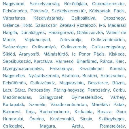
Nagyvárad
,
Székelyvarság
,
Bözödújfalu
,
Csernakeresztur
,
Felsőmoécs
,
Törcsvár
,
Székelykeresztúr
,
Kőrispatak
,
Pádis
,
Várasfenes
,
Kézdivásárhely
,
Csikpálfalva
,
Oroszhegy
,
Gelence
,
Koltó
,
Szászcsór
,
Zetelaki Víztározó
,
Ivó
,
Madarasi
Hargita
,
Dunatölgyes
,
Harangmező
,
Oláhszászka
,
Vălenii de
Munte
,
Vajdahunyad
,
Zeteváralja
,
Csíkszentmárton
,
Szászrégen
,
Csíksomlyó, Csíkszereda
,
Csíkszentgyörgy
,
Siklód
,
Aranyosfő
,
Málnásfürdő
,
Ic Ponor Pádis
,
Kiskede
,
Sepsibükszád
,
Karcfalva
,
Vármező
,
Biharfüred
,
Rânca
,
Kerc
,
Gyergyócsomafalva
,
Felsőbánya
,
Kézdialmás
,
Körösfő
,
Nagysebes
,
Nyárádszereda
,
Alsóróna
,
Bușteni
,
Szászsebes
,
Felsőtömös
,
Csíkszépvíz
,
Magyarvista
,
Beszterce
,
Bázna
,
Lacu Sărat
,
Petrozsény
,
Páring-hegység, Petrozsény
,
Corbu
,
Mezőmadaras
,
Szilágycseh
,
Gyimesfelsőlok
,
Várhely
,
Kurtapatak
,
Szenéte
,
Váradszentmárton
,
Máréfalvi Patak
,
Bukarest
,
Torja
,
Radnaborberek
,
Kiskalota
,
Breaza
,
Gura
Humorului
,
Óradna
,
Karácsonkő
,
Sinaia
,
Szilágybagos
,
Csíkdelne
,
Magura
,
Arefu
,
Remetelórév
,