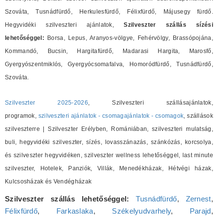
Szováta, Tusnádfürdő, Herkulesfürdő, Félixfürdő, Májusegy fürdő.
Hegyvidéki szilveszteri ajánlatok,
Szilveszter szállás sízési
lehetőséggel:
Borsa, Lepus, Aranyos-völgye, Fehérvölgy, Brassópojána,
Kommandó, Bucsin, Hargitafürdő, Madarasi Hargita, Marosfő,
Gyergyószentmiklós, Gyergyócsomafalva, Homoródfürdő, Tusnádfürdő,
Szováta.
Szilveszter 2025-2026
, Szilveszteri szállásajánlatok,
programok,
szilveszteri ajánlatok - csomagajánlatok - csomagok
, szállások
szilveszterre | Szilveszter Erélyben, Romániában, szilveszteri mulatság,
buli, hegyvidéki szilveszter, sízés, lovasszánazás, szánkózás, korcsolya,
és szilveszter hegyvidéken, szilveszter wellness lehetőséggel, last minute
szilveszter, Hotelek, Panziók, Villák, Menedékházak, Hétvégi házak,
Kulcsosházak és Vendégházak
Szilveszter szállás lehetőséggel:
Tusnádfürdő
,
Zernest
,
Félixfürdő
,
Farkaslaka
,
Székelyudvarhely
,
Parajd
,