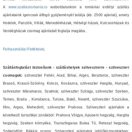
A
www.szallasromania.ro
weboldalunkon a romániai erdélyi szállás
ajánlataink igencsak átfogó gyüjteményét találja (kb. 2500 ajánlat), amely
Hotelek, Panziók, Villák, Menedékházak, Hétvégi házak, Kulcsosházak és
Vendégházak csomag ajánlatait foglalja magába..
Felhasználási Feltételek
;
Szállásfoglalást biztosítunk - szálláshelyek szilveszterre - szilveszteri
csomagok:
szilveszter Fehér, Arad, Bihar, Arges, Beszterce, szilveszter
Brassó, Krassó-Szörény, Kolozs, Kovászna, szilveszter Hargita, Hunyad,
szilveszter Máramaros, Szatmár, szilveszter Szilágy, szilveszter Szeben,
Temes, Braila , Konstanca, Tulcea, Bakó, Neamt, szilveszter Szucsáva,
Ilfov, Arges, Mehedinti, szilveszter Prahova. Szilveszteri ajánlatok a
következő turisztikai zonákból: Prahova Völgye, Apuseni hegység, Hargita
hegység, Szeben környéke, Transzfogaras Bulea Tó, Retezat hegység,
Székelyföld, Békási szoros. Szilveszteri ajánlatok üdülőközpontokban: