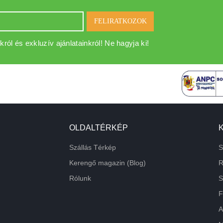
FELIRATKOZOK
król és exkluzív ajánlatainkról! Ne hagyja ki!
OLDALTÉRKÉP
Szállás Térkép
S
Kerengő magazin (Blog)
R
Rólunk
S
F
A