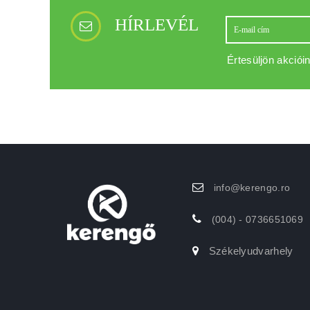
HÍRLEVÉL
Értesüljön akcióin
info@kerengo.ro
(004) - 0736651069
Székelyudvarhely