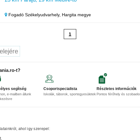
Fogadó Székelyudvarhely,
Hargita megye
1
elejére
ania.ro-t?
élyes segítség
Csoportspecialista
Részletes információk
non, e-mailben állunk
Iskolák, táborok, sportegyesületek
Pontos férőhely és szobael
lkezésre
tainkról, ahol igy szerepel:
t.