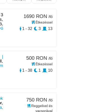
 3
1690 RON
/fő
s,
Étkezéssel
ó,
ó
1 - 32
3
13
 |
500 RON
/fő
l,
Étkezéssel
km
1 - 38
1
10
ek
750 RON
/fő
r,
Reggelivel és
a,
vacsorával