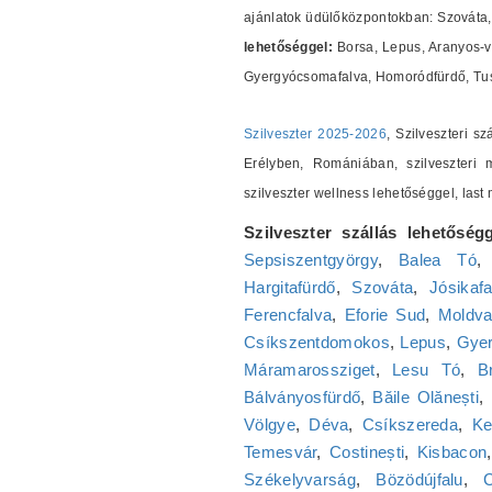
ajánlatok üdülőközpontokban: Szováta, 
lehetőséggel:
Borsa, Lepus, Aranyos-v
Gyergyócsomafalva, Homoródfürdő, Tus
Szilveszter 2025-2026
, Szilveszteri s
Erélyben, Romániában, szilveszteri m
szilveszter wellness lehetőséggel, las
Szilveszter szállás lehetőségg
Sepsiszentgyörgy
,
Balea Tó
Hargitafürdő
,
Szováta
,
Jósikafa
Ferencfalva
,
Eforie Sud
,
Moldv
Csíkszentdomokos
,
Lepus
,
Gyer
Máramarossziget
,
Lesu Tó
,
B
Bálványosfürdő
,
Băile Olănești
,
Völgye
,
Déva
,
Csíkszereda
,
Ke
Temesvár
,
Costinești
,
Kisbacon
Székelyvarság
,
Bözödújfalu
,
C