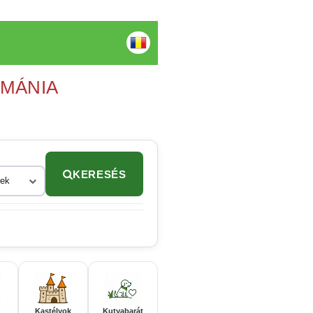
OMÁNIA
KERESÉS
rek
Kastélyok
Kutyabarát