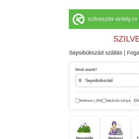
szilveszter-erdely.ro
SZILV
Sepsibükszád szállás | Fogad
Hová utazik?
Ell
Wellness | SPA
Vakációs kártya
Hegyvidék
Wellness
C