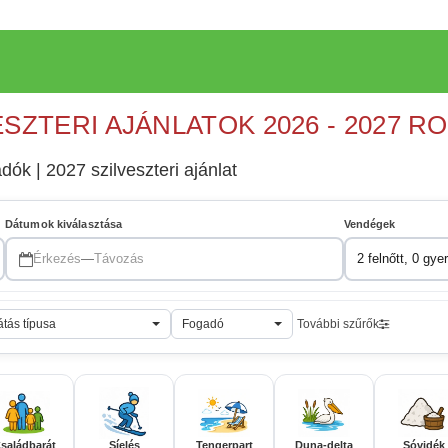
ESZTERI AJÁNLATOK 2026 - 2027 R
ók | 2027 szilveszteri ajánlat
Dátumok kiválasztása
Vendégek
Érkezés
—
Távozás
2 felnőtt, 0 gye
átás típusa
Fogadó
További szűrők
saládbarát
Síelés
Tengerpart
Duna-delta
Sóvidék