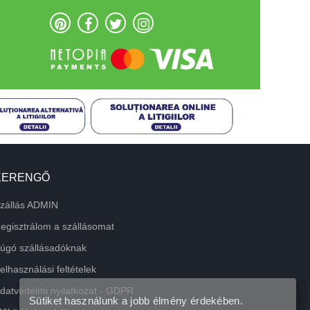
KERENGŐ
zállás ADMIN
egisztrálom a szállásomat
úgó szállásadóknak
elhasználási feltételek
datvédelmi nyilatkozat - GDPR
Sütiket használunk a jobb élmény érdekében.