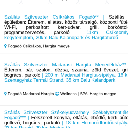
Szállás Szilveszter Csíkrákos Fogadó** |
Szállás
épületben; Étterem, ellátás, közös társalgó, központi fűté
Wi-Fi, parkosított kert-udvar, grill, borkóstol
programszervezés, parkoló
| 11km Csíksomly
kegytemplom, 20km Balu Kalandpark és Hargitafürdő
Fogadó Csíkrákos,
Hargita megye
Szállás Szilveszter Madarasi Hargita Menedékház**
Étterem, bár, szalon, dézsa, szauna, zöld övezet, gril
bogrács, parkoló
| 200 m Madarasi Hargita-sípálya, 16 
Szentegyház Termál Strand, 35 km Balu Kalandpark
Fogadó Madarasi Hargita
Wellness | SPA, Hargita megye
Szállás Szilveszter Székelyudvarhely Székelyszentlél
Fogadó*** |
Felszerelt konyha, ellátás, ebédlő, kerti búto
grillező, bogrács, parkoló
| 18 km Homoródfürdői-sípály
23 km Parajd, 29 km Medve-tó