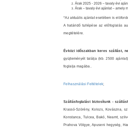
Árak 2025 - 2026 – tavaly évi aján
Árak – tavaly évi ajánlat – amely 
*Az aktuális ajánlat esetében is elöford
A határidő tullépése az előfoglalás 
megtételére.
Évközi időszakban keres szállást, n
gyüjteményét találja (kb. 2500 ajánl
foglalja magába..
Felhasználási Feltételek
;
Szállásfoglalást biztosítunk - szállá
Krassó-Szörény, Kolozs, Kovászna, szi
Konstanca, Tulcea, Bakó, Neamt, szilves
Prahova Völgye, Apuseni hegység, Harg