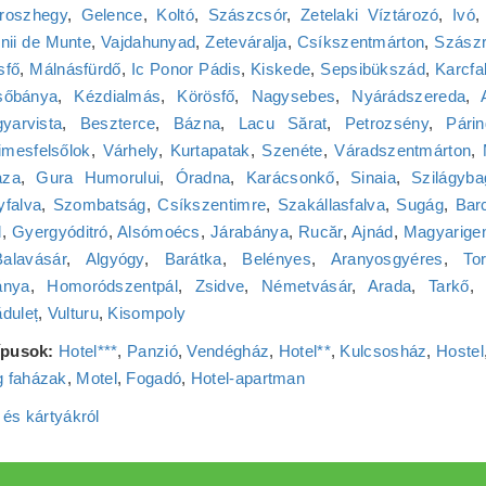
roszhegy
,
Gelence
,
Koltó
,
Szászcsór
,
Zetelaki Víztározó
,
Ivó
nii de Munte
,
Vajdahunyad
,
Zeteváralja
,
Csíkszentmárton
,
Szász
sfő
,
Málnásfürdő
,
Ic Ponor Pádis
,
Kiskede
,
Sepsibükszád
,
Karcfa
sőbánya
,
Kézdialmás
,
Körösfő
,
Nagysebes
,
Nyárádszereda
,
yarvista
,
Beszterce
,
Bázna
,
Lacu Sărat
,
Petrozsény
,
Pári
imesfelsőlok
,
Várhely
,
Kurtapatak
,
Szenéte
,
Váradszentmárton
,
aza
,
Gura Humorului
,
Óradna
,
Karácsonkő
,
Sinaia
,
Szilágyba
falva
,
Szombatság
,
Csíkszentimre
,
Szakállasfalva
,
Sugág
,
Bar
d
,
Gyergyóditró
,
Alsómoécs
,
Járabánya
,
Rucăr
,
Ajnád
,
Magyarige
Balavásár
,
Algyógy
,
Barátka
,
Belényes
,
Aranyosgyéres
,
Tor
ánya
,
Homoródszentpál
,
Zsidve
,
Németvásár
,
Arada
,
Tarkő
duleț
,
Vulturu
,
Kisompoly
típusok:
Hotel***
,
Panzió
,
Vendégház
,
Hotel**
,
Kulcsosház
,
Hostel
 faházak
,
Motel
,
Fogadó
,
Hotel‑apartman
 és kártyákról