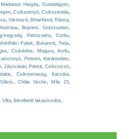
,
Madarasi Hargita
,
Dunatölgyes
,
régen
,
Csíksomlyó, Csíkszereda
,
lva
,
Vármező
,
Biharfüred
,
Rânca
,
Alsóróna
,
Bușteni
,
Szászsebes
,
ng-hegység, Petrozsény
,
Corbu
,
Máréfalvi Patak
,
Bukarest
,
Torja
,
gos
,
Csíkdelne
,
Magura
,
Arefu
,
carozsnyó
,
Pietreni
,
Karánsebes
,
n
,
Jászvásár
,
Pitești
,
Csíkcsicsó
,
datúr
,
Csíkmenaság
,
Kacsika
,
,
Slănic
,
Chilia Veche
,
Mila 23
,
,
Villa
,
Bérelhető lakás/szoba
,