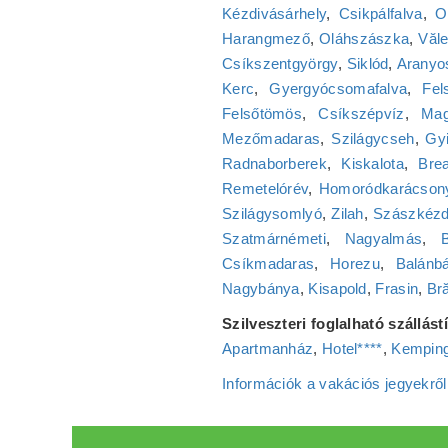
Kézdivásárhely
,
Csikpálfalva
,
O
Harangmező
,
Oláhszászka
,
Văle
Csíkszentgyörgy
,
Siklód
,
Aranyo
Kerc
,
Gyergyócsomafalva
,
Fel
Felsőtömös
,
Csíkszépvíz
,
Mag
Mezőmadaras
,
Szilágycseh
,
Gy
Radnaborberek
,
Kiskalota
,
Bre
Remetelórév
,
Homoródkarácsony
Szilágysomlyó
,
Zilah
,
Szászkéz
Szatmárnémeti
,
Nagyalmás
,
Csíkmadaras
,
Horezu
,
Balánb
Nagybánya
,
Kisapold
,
Frasin
,
Bră
Szilveszteri foglalható szállás
Apartmanház
,
Hotel****
,
Kemping
Információk a vakációs jegyekről