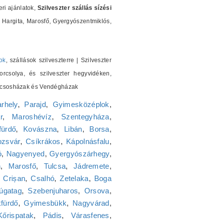
ri ajánlatok,
Szilveszter szállás sízési
Hargita, Marosfő, Gyergyószentmiklós,
ok
, szállások szilveszterre | Szilveszter
orcsolya, és szilveszter hegyvidéken,
 Kulcsosházak és Vendégházak
rhely
,
Parajd
,
Gyimesközéplok
,
r
,
Maroshévíz
,
Szentegyháza
,
fürdő
,
Kovászna
,
Libán
,
Borsa
,
ozsvár
,
Csíkrákos
,
Kápolnásfalu
,
ó
,
Nagyenyed
,
Gyergyószárhegy
,
n
,
Marosfő
,
Tulcsa
,
Jádremete
,
,
Crișan
,
Csalhó
,
Zetelaka
,
Boga
úgatag
,
Szebenjuharos
,
Orsova
,
fürdő
,
Gyimesbükk
,
Nagyvárad
,
Kőrispatak
,
Pádis
,
Várasfenes
,