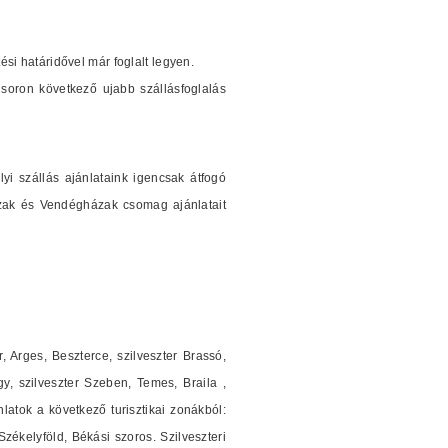
tési határidővel már foglalt legyen.
soron következő ujabb szállásfoglalás
i szállás ajánlataink igencsak átfogó
ázak és Vendégházak csomag ajánlatait
r, Arges, Beszterce, szilveszter Brassó,
y, szilveszter Szeben, Temes, Braila ,
nlatok a következő turisztikai zonákból:
ékelyföld, Békási szoros. Szilveszteri