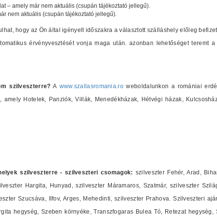
lat – amely már nem aktuális (csupán tájékoztató jellegű).
már nem aktuális (csupán tájékoztató jellegű).
ulhat, hogy az Ön által igényelt időszakra a választott szálláshely előleg befize
automatikus érvényvesztését vonja maga után. azonban lehetőséget teremt a 
em szilveszterre?
A
www.szallasromania.ro
weboldalunkon a romániai erdély
at), amely Hotelek, Panziók, Villák, Menedékházak, Hétvégi házak, Kulcsosh
shelyek szilveszterre - szilveszteri csomagok:
szilveszter Fehér, Arad, Biha
lveszter Hargita, Hunyad, szilveszter Máramaros, Szatmár, szilveszter Szilág
zter Szucsáva, Ilfov, Arges, Mehedinti, szilveszter Prahova. Szilveszteri ajá
ita hegység, Szeben környéke, Transzfogaras Bulea Tó, Retezat hegység, Sz