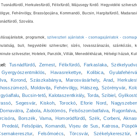
Tusnádfürdő, Herkulesfürdő, Félixfürdő, Májusegy fürdő. Hegyvidéki szilveszte
ölgye, Fehérvölgy, Brassópojána, Kommandó, Bucsin, Hargitafürdő, Madarasi 
nádfürdő, Szováta.
zállásajánlatok, programok,
szilveszteri ajánlatok - csomagajánlatok - csomag
ulatság, buli, hegyvidéki szilveszter, sízés, lovasszánazás, szánkózás, k
t minute szilveszter, Hotelek, Panziók, Villák, Menedékházak, Hétvégi házak,
el:
Tusnádfürdő
,
Zernest
,
Félixfürdő
,
Farkaslaka
,
Székelyudva
,
Gyergyószentmiklós
,
Havasrekettye
,
Kolibica
,
Gyulafehérvá
lva
,
Korond
,
Szászkabánya
,
Marosvásárhely
,
Arad
,
Herkules
ahosszúmező
,
Moldovița
,
Fehérvölgy
,
Hátszeg
,
Szörényvár
,
Kol
gyóalfalu
,
Bucsin-tető
,
Kalotaszentkirály
,
Torda
,
Szibiel
,
Gyilkost
rassó
,
Segesvár
,
Kiskoh
,
Torockó
,
Eforie Nord
,
Nagyszebe
Dornavátra
,
Zabola
,
Alsótömös
,
Felsőszombatfalva
,
Rugonfalva
rcisóra
,
Borszék
,
Vama
,
Homoródfürdő
,
Szék
,
Corbeni
,
Aknas
,
Predeál
,
Felsőpián
,
Komandó
,
Vișeu de Sus
,
Katrosa
,
Püspök
sernakeresztur
,
Felsőmoécs
,
Törcsvár
,
Székelykeresztúr
,