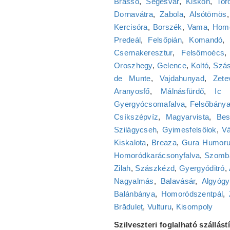
Brassó
,
Segesvár
,
Kiskoh
,
Tor
Dornavátra
,
Zabola
,
Alsótömös
Kercisóra
,
Borszék
,
Vama
,
Homo
Predeál
,
Felsőpián
,
Komandó
,
Csernakeresztur
,
Felsőmoécs
Oroszhegy
,
Gelence
,
Koltó
,
Szás
de Munte
,
Vajdahunyad
,
Zete
Aranyosfő
,
Málnásfürdő
,
Ic 
Gyergyócsomafalva
,
Felsőbány
Csíkszépvíz
,
Magyarvista
,
Bes
Szilágycseh
,
Gyimesfelsőlok
,
Vá
Kiskalota
,
Breaza
,
Gura Humoru
Homoródkarácsonyfalva
,
Szomb
Zilah
,
Szászkézd
,
Gyergyóditró
,
Nagyalmás
,
Balavásár
,
Algyógy
Balánbánya
,
Homoródszentpál
,
Brăduleț
,
Vulturu
,
Kisompoly
Szilveszteri foglalható szállás