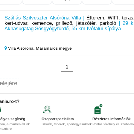
Szállás Szilveszter Alsóróna Villa |
Étterem, WIFI, teras
kert-udvar, kemence, grillező, játszótér, parkoló
| 29 
Aknasugatag Sósgyógyfürdő, 55 km Ivófalui-sípálya
Villa Alsóróna,
Máramaros megye
1
elejére
ania.ro-t?
élyes segítség
Csoportspecialista
Részletes információk
non, e-mailben állunk
Iskolák, táborok, sportegyesületek
Pontos férőhely és szobael
lkezésre