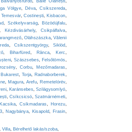
,
Bálványosfürdő
,
Băile Olănești
,
ga Völgye
,
Déva
,
Csíkszereda
,
,
Temesvár
,
Costinești
,
Kisbacon
,
ad
,
Székelyvarság
,
Bözödújfalu
,
,
Kézdivásárhely
,
Csikpálfalva
,
arangmező
,
Oláhszászka
,
Vălenii
reda
,
Csíkszentgyörgy
,
Siklód
,
ző
,
Biharfüred
,
Rânca
,
Kerc
,
ușteni
,
Szászsebes
,
Felsőtömös
,
rozsény
,
Corbu
,
Mezőmadaras
,
,
Bukarest
,
Torja
,
Radnaborberek
,
lne
,
Magura
,
Arefu
,
Remetelórév
,
reni
,
Karánsebes
,
Szilágysomlyó
,
ești
,
Csíkcsicsó
,
Szatmárnémeti
,
Kacsika
,
Csíkmadaras
,
Horezu
,
23
,
Nagybánya
,
Kisapold
,
Frasin
,
,
Villa
,
Bérelhető lakás/szoba
,