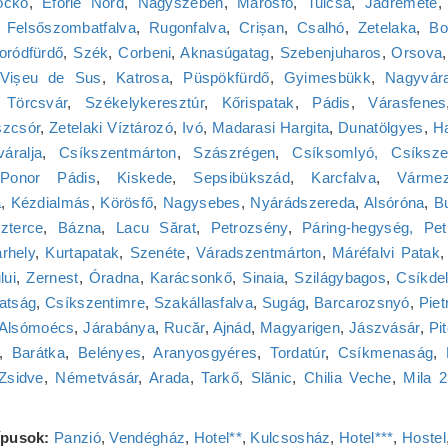
ockó
,
Eforie Nord
,
Nagyszeben
,
Marosfő
,
Tulcsa
,
Jádremete
,
Felsőszombatfalva
,
Rugonfalva
,
Crișan
,
Csalhó
,
Zetelaka
,
Bo
ródfürdő
,
Szék
,
Corbeni
,
Aknasúgatag
,
Szebenjuharos
,
Orsova
Vișeu de Sus
,
Katrosa
,
Püspökfürdő
,
Gyimesbükk
,
Nagyvár
,
Törcsvár
,
Székelykeresztúr
,
Kőrispatak
,
Pádis
,
Várasfenes
zcsór
,
Zetelaki Víztározó
,
Ivó
,
Madarasi Hargita
,
Dunatölgyes
,
H
váralja
,
Csíkszentmárton
,
Szászrégen
,
Csíksomlyó, Csíksze
Ponor Pádis
,
Kiskede
,
Sepsibükszád
,
Karcfalva
,
Várme
a
,
Kézdialmás
,
Körösfő
,
Nagysebes
,
Nyárádszereda
,
Alsóróna
,
B
zterce
,
Bázna
,
Lacu Sărat
,
Petrozsény
,
Páring-hegység, Pet
rhely
,
Kurtapatak
,
Szenéte
,
Váradszentmárton
,
Máréfalvi Patak
lui
,
Zernest
,
Óradna
,
Karácsonkő
,
Sinaia
,
Szilágybagos
,
Csíkde
atság
,
Csíkszentimre
,
Szakállasfalva
,
Sugág
,
Barcarozsnyó
,
Piet
Alsómoécs
,
Járabánya
,
Rucăr
,
Ajnád
,
Magyarigen
,
Jászvásár
,
Pit
,
Barátka
,
Belényes
,
Aranyosgyéres
,
Tordatúr
,
Csíkmenaság
,
Zsidve
,
Németvásár
,
Arada
,
Tarkő
,
Slănic
,
Chilia Veche
,
Mila 
típusok:
Panzió
,
Vendégház
,
Hotel**
,
Kulcsosház
,
Hotel***
,
Hostel