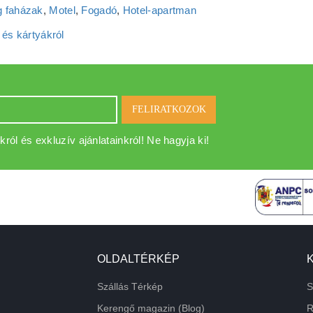
 faházak
,
Motel
,
Fogadó
,
Hotel‑apartman
 és kártyákról
FELIRATKOZOK
król és exkluzív ajánlatainkról! Ne hagyja ki!
OLDALTÉRKÉP
Szállás Térkép
S
Kerengő magazin (Blog)
R