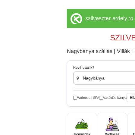
szilveszter-erdely.ro
SZILV
Nagybánya szállás | Villák | 
Hová utazik?
Ell
Wellness | SPA
Vakációs kártya
Hegyvidék
Wellness
C