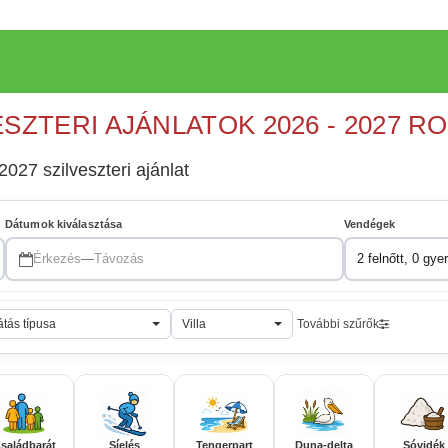
ESZTERI AJÁNLATOK 2026 - 2027 R
2027 szilveszteri ajánlat
Dátumok kiválasztása
Vendégek
Érkezés
—
Távozás
2 felnőtt, 0 gye
átás típusa
Villa
További szűrők
saládbarát
Síelés
Tengerpart
Duna-delta
Sóvidék