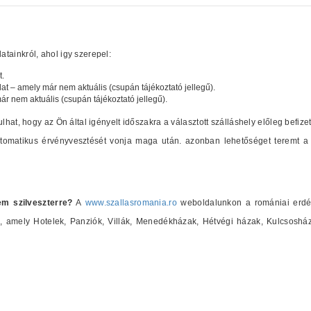
tainkról, ahol igy szerepel:
t.
lat – amely már nem aktuális (csupán tájékoztató jellegű).
már nem aktuális (csupán tájékoztató jellegű).
ulhat, hogy az Ön által igényelt időszakra a választott szálláshely előleg befize
automatikus érvényvesztését vonja maga után. azonban lehetőséget teremt a 
em szilveszterre?
A
www.szallasromania.ro
weboldalunkon a romániai erdély
at), amely Hotelek, Panziók, Villák, Menedékházak, Hétvégi házak, Kulcsosh