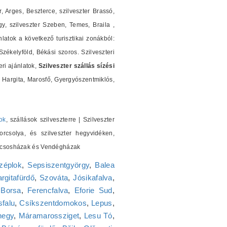
r, Arges, Beszterce, szilveszter Brassó,
y, szilveszter Szeben, Temes, Braila ,
nlatok a következő turisztikai zonákból:
ékelyföld, Békási szoros. Szilveszteri
ri ajánlatok,
Szilveszter szállás sízési
Hargita, Marosfő, Gyergyószentmiklós,
ok
, szállások szilveszterre | Szilveszter
orcsolya, és szilveszter hegyvidéken,
 Kulcsosházak és Vendégházak
zéplok
,
Sepsiszentgyörgy
,
Balea
rgitafürdő
,
Szováta
,
Jósikafalva
,
,
Borsa
,
Ferencfalva
,
Eforie Sud
,
falu
,
Csíkszentdomokos
,
Lepus
,
hegy
,
Máramarossziget
,
Lesu Tó
,