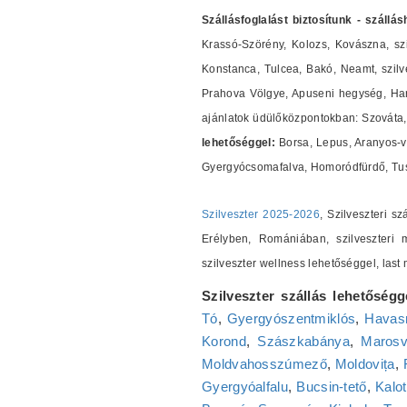
Szállásfoglalást biztosítunk - szállá
Krassó-Szörény, Kolozs, Kovászna, szi
Konstanca, Tulcea, Bakó, Neamt, szilves
Prahova Völgye, Apuseni hegység, Harg
ajánlatok üdülőközpontokban: Szováta, 
lehetőséggel:
Borsa, Lepus, Aranyos-v
Gyergyócsomafalva, Homoródfürdő, Tus
Szilveszter 2025-2026
, Szilveszteri s
Erélyben, Romániában, szilveszteri m
szilveszter wellness lehetőséggel, las
Szilveszter szállás lehetőségg
Tó
,
Gyergyószentmiklós
,
Havasr
Korond
,
Szászkabánya
,
Marosv
Moldvahosszúmező
,
Moldovița
,
Gyergyóalfalu
,
Bucsin-tető
,
Kalot