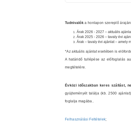
Tudnivalók
a honlapon szereplő árajánla
Árak 2026 - 2027 – aktuális ajánla
Árak 2025 - 2026 – tavaly évi aján
Árak – tavaly évi ajánlat – amely 
*Az aktuális ajánlat esetében is elöford
A határidő tullépése az előfoglalás 
megtételére.
Évközi időszakban keres szállást, n
gyüjteményét találja (kb. 2500 ajánl
foglalja magába..
Felhasználási Feltételek
;