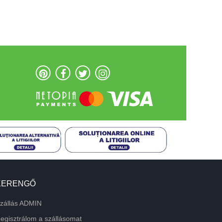
KERENGŐ
zállás ADMIN
egisztrálom a szállásomat