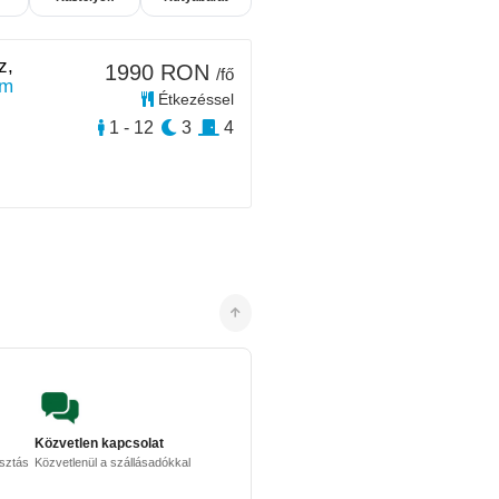
z,
1990 RON
/fő
km
Étkezéssel
1 - 12
3
4
Közvetlen kapcsolat
osztás
Közvetlenül a szállásadókkal