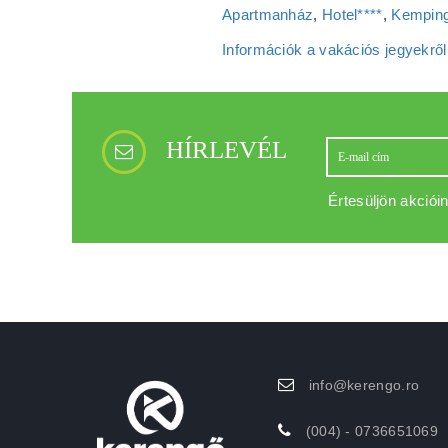
Apartmanház
,
Hotel****
,
Kemping
Információk a vakációs jegyekről
HÍRLEVÉL
Értesüljön akcióin
info@kerengo.ro
(004) - 0736651069