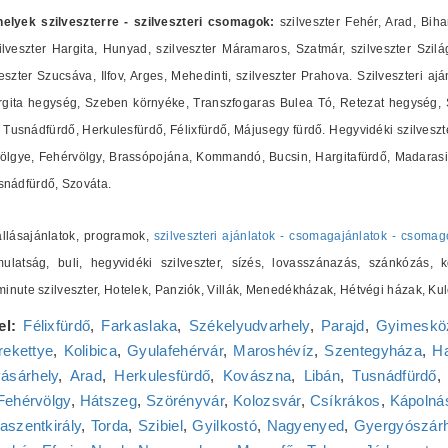
shelyek szilveszterre - szilveszteri csomagok:
szilveszter Fehér, Arad, Biha
lveszter Hargita, Hunyad, szilveszter Máramaros, Szatmár, szilveszter Szilág
zter Szucsáva, Ilfov, Arges, Mehedinti, szilveszter Prahova. Szilveszteri ajá
ita hegység, Szeben környéke, Transzfogaras Bulea Tó, Retezat hegység, Sz
Tusnádfürdő, Herkulesfürdő, Félixfürdő, Májusegy fürdő. Hegyvidéki szilveszte
ölgye, Fehérvölgy, Brassópojána, Kommandó, Bucsin, Hargitafürdő, Madarasi 
nádfürdő, Szováta.
zállásajánlatok, programok,
szilveszteri ajánlatok - csomagajánlatok - csomag
ulatság, buli, hegyvidéki szilveszter, sízés, lovasszánazás, szánkózás, k
t minute szilveszter, Hotelek, Panziók, Villák, Menedékházak, Hétvégi házak,
el:
Félixfürdő
,
Farkaslaka
,
Székelyudvarhely
,
Parajd
,
Gyimeskö
ekettye
,
Kolibica
,
Gyulafehérvár
,
Maroshévíz
,
Szentegyháza
,
Ha
ásárhely
,
Arad
,
Herkulesfürdő
,
Kovászna
,
Libán
,
Tusnádfürdő
Fehérvölgy
,
Hátszeg
,
Szörényvár
,
Kolozsvár
,
Csíkrákos
,
Kápolnás
aszentkirály
,
Torda
,
Szibiel
,
Gyilkostó
,
Nagyenyed
,
Gyergyószár