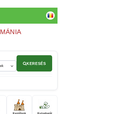
OMÁNIA
KERESÉS
rek
Kastélyok
Kutyabarát