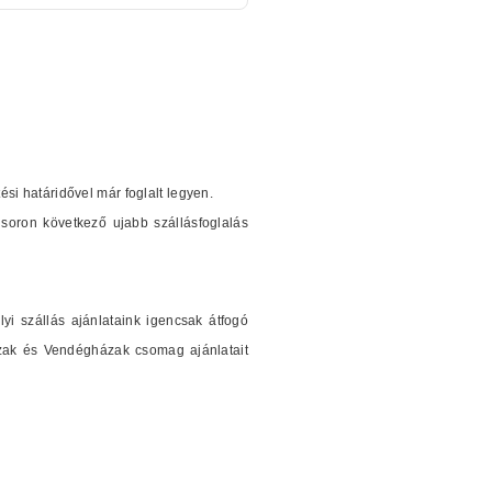
tési határidővel már foglalt legyen.
soron következő ujabb szállásfoglalás
i szállás ajánlataink igencsak átfogó
ázak és Vendégházak csomag ajánlatait