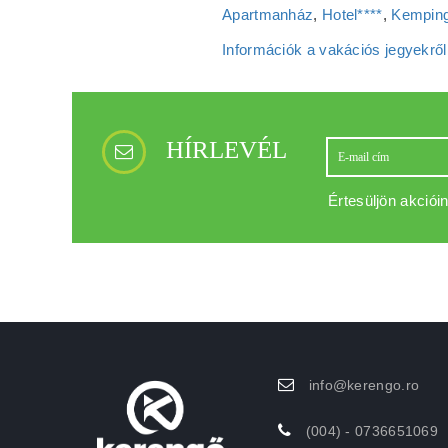
Apartmanház
,
Hotel****
,
Kemping
Információk a vakációs jegyekről
HÍRLEVÉL
Értesüljön akcióin
info@kerengo.ro
(004) - 0736651069