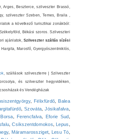
r, Arges, Beszterce, szilveszter Brassó,
y, szilveszter Szeben, Temes, Braila ,
nlatok a következő turisztikai zonákból:
ékelyföld, Békási szoros. Szilveszteri
ri ajánlatok,
Szilveszter szállás sízési
Hargita, Marosfő, Gyergyószentmiklós,
ok
, szállások szilveszterre | Szilveszter
orcsolya, és szilveszter hegyvidéken,
 Kulcsosházak és Vendégházak
siszentgyörgy
,
Félixfürdő
,
Balea
rgitafürdő
,
Szováta
,
Jósikafalva
,
,
Borsa
,
Ferencfalva
,
Eforie Sud
,
falu
,
Csíkszentdomokos
,
Lepus
,
hegy
,
Máramarossziget
,
Lesu Tó
,