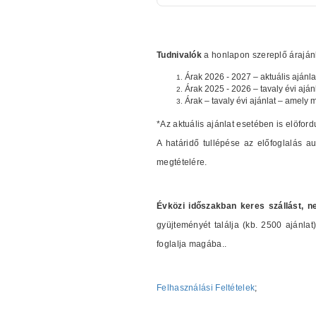
Tudnivalók
a honlapon szereplő árajánla
Árak 2026 - 2027 – aktuális ajánla
Árak 2025 - 2026 – tavaly évi aján
Árak – tavaly évi ajánlat – amely 
*Az aktuális ajánlat esetében is elöford
A határidő tullépése az előfoglalás 
megtételére.
Évközi időszakban keres szállást, n
gyüjteményét találja (kb. 2500 ajánl
foglalja magába..
Felhasználási Feltételek
;