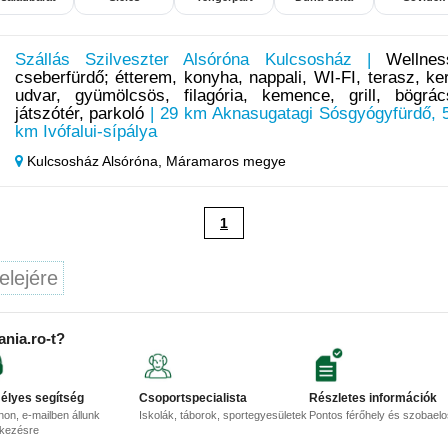
Szállás Szilveszter Alsóróna Kulcsosház |
Wellnes
cseberfürdő; étterem, konyha, nappali, WI-FI, terasz, ker
udvar, gyümölcsös, filagória, kemence, grill, bögrác
játszótér, parkoló
| 29 km Aknasugatagi Sósgyógyfürdő, 
km Ivófalui-sípálya
Kulcsosház Alsóróna,
Máramaros megye
1
elejére
ania.ro-t?
élyes segítség
Csoportspecialista
Részletes információk
non, e-mailben állunk
Iskolák, táborok, sportegyesületek
Pontos férőhely és szobael
lkezésre