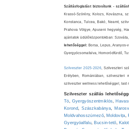
Szállásfoglalást biztosítunk - szállá
Krassó-Szörény, Kolozs, Kovászna, szi
Konstanca, Tulcea, Bakó, Neamt, szilves
Prahova Völgye, Apuseni hegység, Harg
ajánlatok üdülőközpontokban: Szováta, 
lehetőséggel:
Borsa, Lepus, Aranyos-v
Gyergyócsomafalva, Homoródfürdő, Tus
Szilveszter 2025-2026
, Szilveszteri s
Erélyben, Romániában, szilveszteri m
szilveszter wellness lehetőséggel, las
Szilveszter szállás lehetőségg
Tó
,
Gyergyószentmiklós
,
Havasr
Korond
,
Szászkabánya
,
Marosv
Moldvahosszúmező
,
Moldovița
,
Gyergyóalfalu
,
Bucsin-tető
,
Kalot