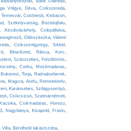
,
Bálványosfürdő
,
Băile Olănești
,
ga Völgye
,
Déva
,
Csíkszereda
,
,
Temesvár
,
Costinești
,
Kisbacon
,
ad
,
Székelyvarság
,
Bözödújfalu
,
,
Kézdivásárhely
,
Csikpálfalva
,
arangmező
,
Oláhszászka
,
Vălenii
reda
,
Csíkszentgyörgy
,
Siklód
,
ző
,
Biharfüred
,
Rânca
,
Kerc
,
ușteni
,
Szászsebes
,
Felsőtömös
,
rozsény
,
Corbu
,
Mezőmadaras
,
,
Bukarest
,
Torja
,
Radnaborberek
,
lne
,
Magura
,
Arefu
,
Remetelórév
,
reni
,
Karánsebes
,
Szilágysomlyó
,
ești
,
Csíkcsicsó
,
Szatmárnémeti
,
Kacsika
,
Csíkmadaras
,
Horezu
,
23
,
Nagybánya
,
Kisapold
,
Frasin
,
,
Villa
,
Bérelhető lakás/szoba
,