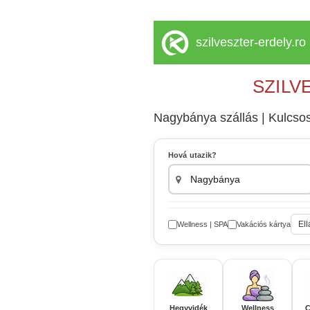
szilveszter-erdely.ro
SZILV
Nagybánya szállás | Kulcsosh
Hová utazik?
Ell
Wellness | SPA
Vakációs kártya
Hegyvidék
Wellness
C