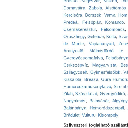
Brassó
,
Segesvár
,
Kiskoh
,
Tor
Dornavátra
,
Zabola
,
Alsótömös
Kercisóra
,
Borszék
,
Vama
,
Homo
Predeál
,
Felsőpián
,
Komandó
,
Csernakeresztur
,
Felsőmoécs
Oroszhegy
,
Gelence
,
Koltó
,
Szás
de Munte
,
Vajdahunyad
,
Zete
Aranyosfő
,
Málnásfürdő
,
Ic 
Gyergyócsomafalva
,
Felsőbány
Csíkszépvíz
,
Magyarvista
,
Bes
Szilágycseh
,
Gyimesfelsőlok
,
Vá
Kiskalota
,
Breaza
,
Gura Humoru
Homoródkarácsonyfalva
,
Szomb
Zilah
,
Szászkézd
,
Gyergyóditró
,
Nagyalmás
,
Balavásár
,
Algyógy
Balánbánya
,
Homoródszentpál
,
Brăduleț
,
Vulturu
,
Kisompoly
Szilveszteri foglalható szállás