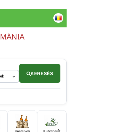
OMÁNIA
KERESÉS
rek
Kastélyok
Kutyabarát