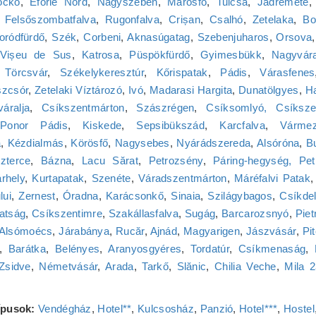
ockó
,
Eforie Nord
,
Nagyszeben
,
Marosfő
,
Tulcsa
,
Jádremete
,
Felsőszombatfalva
,
Rugonfalva
,
Crișan
,
Csalhó
,
Zetelaka
,
Bo
ródfürdő
,
Szék
,
Corbeni
,
Aknasúgatag
,
Szebenjuharos
,
Orsova
Vișeu de Sus
,
Katrosa
,
Püspökfürdő
,
Gyimesbükk
,
Nagyvár
,
Törcsvár
,
Székelykeresztúr
,
Kőrispatak
,
Pádis
,
Várasfenes
zcsór
,
Zetelaki Víztározó
,
Ivó
,
Madarasi Hargita
,
Dunatölgyes
,
H
váralja
,
Csíkszentmárton
,
Szászrégen
,
Csíksomlyó, Csíksze
Ponor Pádis
,
Kiskede
,
Sepsibükszád
,
Karcfalva
,
Várme
a
,
Kézdialmás
,
Körösfő
,
Nagysebes
,
Nyárádszereda
,
Alsóróna
,
B
zterce
,
Bázna
,
Lacu Sărat
,
Petrozsény
,
Páring-hegység, Pet
rhely
,
Kurtapatak
,
Szenéte
,
Váradszentmárton
,
Máréfalvi Patak
lui
,
Zernest
,
Óradna
,
Karácsonkő
,
Sinaia
,
Szilágybagos
,
Csíkde
atság
,
Csíkszentimre
,
Szakállasfalva
,
Sugág
,
Barcarozsnyó
,
Piet
Alsómoécs
,
Járabánya
,
Rucăr
,
Ajnád
,
Magyarigen
,
Jászvásár
,
Pit
,
Barátka
,
Belényes
,
Aranyosgyéres
,
Tordatúr
,
Csíkmenaság
,
Zsidve
,
Németvásár
,
Arada
,
Tarkő
,
Slănic
,
Chilia Veche
,
Mila 
típusok:
Vendégház
,
Hotel**
,
Kulcsosház
,
Panzió
,
Hotel***
,
Hostel