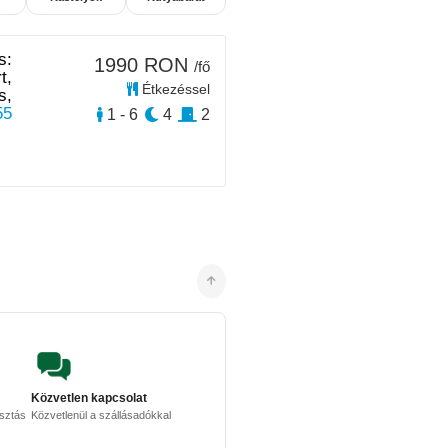
s:
1990 RON
/fő
t,
Étkezéssel
s,
55
1 - 6
4
2
Közvetlen kapcsolat
osztás
Közvetlenül a szállásadókkal