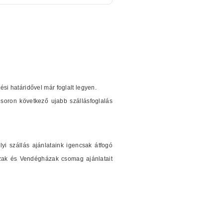
tési határidővel már foglalt legyen.
soron következő ujabb szállásfoglalás
i szállás ajánlataink igencsak átfogó
ázak és Vendégházak csomag ajánlatait