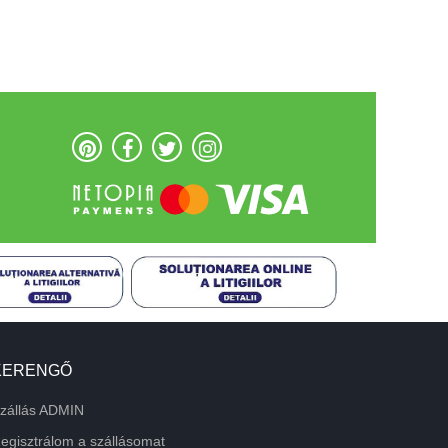
KERENGŐ
zállás ADMIN
egisztrálom a szállásomat