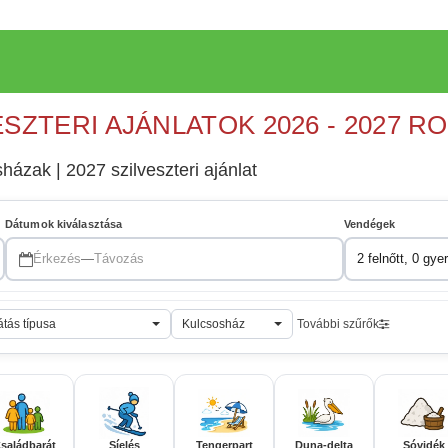
ESZTERI AJÁNLATOK 2026 - 2027 R
ázak | 2027 szilveszteri ajánlat
Dátumok kiválasztása
Vendégek
Érkezés
—
Távozás
2 felnőtt, 0 gye
átás típusa
Kulcsosház
További szűrők
saládbarát
Síelés
Tengerpart
Duna-delta
Sóvidék