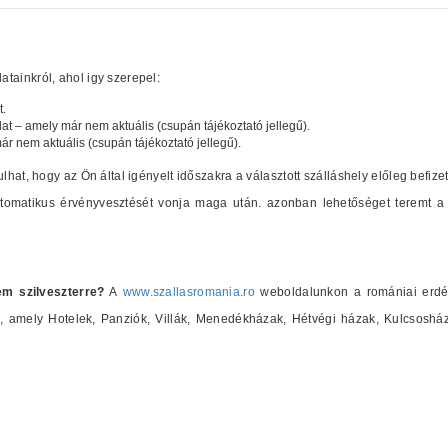
tainkról, ahol igy szerepel:
t.
lat – amely már nem aktuális (csupán tájékoztató jellegű).
már nem aktuális (csupán tájékoztató jellegű).
ulhat, hogy az Ön által igényelt időszakra a választott szálláshely előleg befize
automatikus érvényvesztését vonja maga után. azonban lehetőséget teremt a 
em szilveszterre?
A
www.szallasromania.ro
weboldalunkon a romániai erdély
at), amely Hotelek, Panziók, Villák, Menedékházak, Hétvégi házak, Kulcsosh