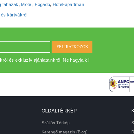
 faházak
,
Motel
,
Fogadó
,
Hotel‑apartman
 és kártyákról
FELIRATKOZOK
król és exkluzív ajánlatainkról! Ne hagyja ki!
OLDALTÉRKÉP
Szállás Térkép
S
Kerengő magazin (Blog)
R