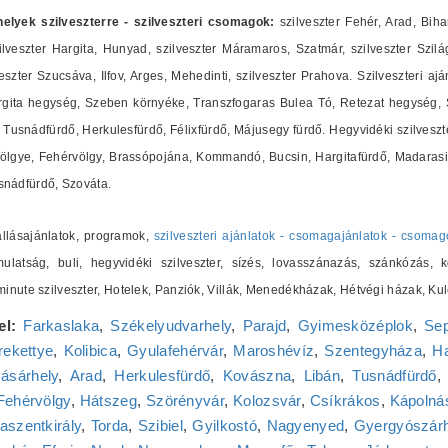
shelyek szilveszterre - szilveszteri csomagok:
szilveszter Fehér, Arad, Biha
lveszter Hargita, Hunyad, szilveszter Máramaros, Szatmár, szilveszter Szilág
zter Szucsáva, Ilfov, Arges, Mehedinti, szilveszter Prahova. Szilveszteri ajá
ita hegység, Szeben környéke, Transzfogaras Bulea Tó, Retezat hegység, Sz
Tusnádfürdő, Herkulesfürdő, Félixfürdő, Májusegy fürdő. Hegyvidéki szilveszte
ölgye, Fehérvölgy, Brassópojána, Kommandó, Bucsin, Hargitafürdő, Madarasi 
nádfürdő, Szováta.
zállásajánlatok, programok,
szilveszteri ajánlatok - csomagajánlatok - csomag
ulatság, buli, hegyvidéki szilveszter, sízés, lovasszánazás, szánkózás, k
t minute szilveszter, Hotelek, Panziók, Villák, Menedékházak, Hétvégi házak,
el:
Farkaslaka
,
Székelyudvarhely
,
Parajd
,
Gyimesközéplok
,
Sep
ekettye
,
Kolibica
,
Gyulafehérvár
,
Maroshévíz
,
Szentegyháza
,
Ha
ásárhely
,
Arad
,
Herkulesfürdő
,
Kovászna
,
Libán
,
Tusnádfürdő
Fehérvölgy
,
Hátszeg
,
Szörényvár
,
Kolozsvár
,
Csíkrákos
,
Kápolnás
aszentkirály
,
Torda
,
Szibiel
,
Gyilkostó
,
Nagyenyed
,
Gyergyószár