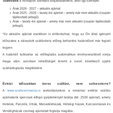
Tudnivalók
a honlapon szereplő árajánlatainkról, ahol igy szerepel:
Árak 2026 - 2027 – aktuális ajánlat.
Árak 2025 - 2026 – tavaly évi ajánlat – amely már nem aktuális (csupán
tájékoztató jellegű).
Árak – tavaly évi ajánlat – amely már nem aktuális (csupán tájékoztató
jellegű).
*Az aktuális ajánlat esetében is elöfordulhat, hogy az Ön által igényelt
időszakra a választott szálláshely előleg befizetési határidővel már foglalt
legyen.
A határidő tullépése az előfoglalás automatikus érvényvesztését vonja
maga után. azonban lehetőséget teremt a soron következő ujabb
szállásfoglalás megtételére.
Évközi időszakban keres szállást, nem szilveszterre?
A
www.szallasromania.ro
weboldalunkon a romániai erdélyi szállás
ajánlataink igencsak átfogó gyüjteményét találja (kb. 2500 ajánlat), amely
Hotelek, Panziók, Villák, Menedékházak, Hétvégi házak, Kulcsosházak és
Vendégházak csomag ajánlatait foglalja magába..