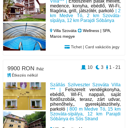
Villa*** |
Erdőszélen patak mellett,
medence, konyha, ebédlő, Wi-Fi,
filagória, grill, játszótér, parkoló
| 2
km Medve Tó, 2 km Szováta-
sípálya, 12 km Parajdi Sóbánya
Villa Szováta
Wellness | SPA,
Maros megye
Tichet | Card vakációs jegy
10
3
1 - 21
9900 RON
/ház
Étkezés nélkül
Szállás Szilveszter Szováta Villa
*** |
Felszerelt vendégkonyha,
ebédlő, WI-FI, nappali, saját
fürdőszobák, terasz, zárt udvar,
pihenőhely,, gyerekjátszóhely,
parkoló
| 800 m Medve Tó, 15 km
Szováta-sípálya, 12 km Parajdi
Sóbánya és Sós Strand