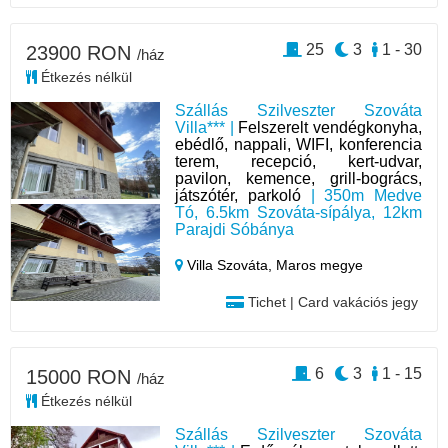
25
3
1 - 30
23900 RON
/ház
Étkezés nélkül
Szállás Szilveszter Szováta
Villa*** |
Felszerelt vendégkonyha,
ebédlő, nappali, WIFI, konferencia
terem, recepció, kert-udvar,
pavilon, kemence, grill-bogrács,
játszótér, parkoló
| 350m Medve
Tó, 6.5km Szováta-sípálya, 12km
Parajdi Sóbánya
Villa Szováta,
Maros megye
Tichet | Card vakációs jegy
6
3
1 - 15
15000 RON
/ház
Étkezés nélkül
Szállás Szilveszter Szováta