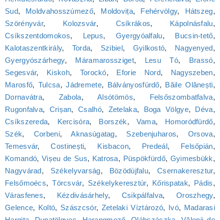
Sud
,
Moldvahosszúmező
,
Moldovița
,
Fehérvölgy
,
Hátszeg
,
Szörényvár
,
Kolozsvár
,
Csíkrákos
,
Kápolnásfalu
,
Csíkszentdomokos
,
Lepus
,
Gyergyóalfalu
,
Bucsin-tető
,
Kalotaszentkirály
,
Torda
,
Szibiel
,
Gyilkostó
,
Nagyenyed
,
Gyergyószárhegy
,
Máramarossziget
,
Lesu Tó
,
Brassó
,
Segesvár
,
Kiskoh
,
Torockó
,
Eforie Nord
,
Nagyszeben
,
Marosfő
,
Tulcsa
,
Jádremete
,
Bálványosfürdő
,
Băile Olănești
,
Dornavátra
,
Zabola
,
Alsótömös
,
Felsőszombatfalva
,
Rugonfalva
,
Crișan
,
Csalhó
,
Zetelaka
,
Boga Völgye
,
Déva
,
Csíkszereda
,
Kercisóra
,
Borszék
,
Vama
,
Homoródfürdő
,
Szék
,
Corbeni
,
Aknasúgatag
,
Szebenjuharos
,
Orsova
,
Temesvár
,
Costinești
,
Kisbacon
,
Predeál
,
Felsőpián
,
Komandó
,
Vișeu de Sus
,
Katrosa
,
Püspökfürdő
,
Gyimesbükk
,
Nagyvárad
,
Székelyvarság
,
Bözödújfalu
,
Csernakeresztur
,
Felsőmoécs
,
Törcsvár
,
Székelykeresztúr
,
Kőrispatak
,
Pádis
,
Várasfenes
,
Kézdivásárhely
,
Csikpálfalva
,
Oroszhegy
,
Gelence
,
Koltó
,
Szászcsór
,
Zetelaki Víztározó
,
Ivó
,
Madarasi
Hargita
,
Dunatölgyes
,
Harangmező
,
Oláhszászka
,
Vălenii de