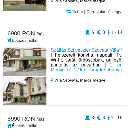
Villa Szováta,
Maros megye
Tichet | Card vakációs jegy
6
3
1 - 14
6900 RON
/ház
Étkezés nélkül
Szállás Szilveszter Szováta Villa**
|
Felszerelt konyha, nappali, Tv,
Wi-Fi, saját fürdőszobák, grillező,
parkolás az udvarban
| 1 km
Medve Tó, 12 km Parajdi Sóbánya
Villa Szováta,
Maros megye
8
3
1 - 16
8990 RON
/ház
Étkezés nélkül