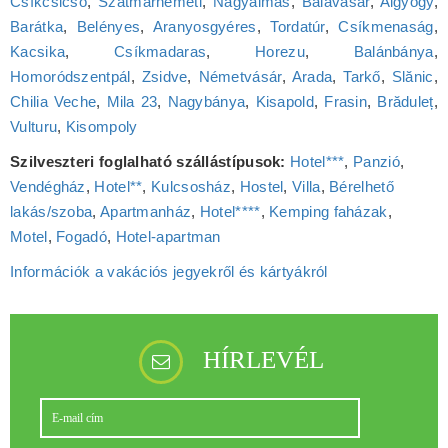
Csíkcsicsó
,
Szatmárnémeti
,
Nagyalmás
,
Balavásár
,
Algyógy
,
Barátka
,
Belényes
,
Aranyosgyéres
,
Tordatúr
,
Csíkmenaság
,
Kacsika
,
Csíkmadaras
,
Horezu
,
Balánbánya
,
Homoródszentpál
,
Zsidve
,
Németvásár
,
Arada
,
Tarkő
,
Slănic
,
Chilia Veche
,
Mila 23
,
Nagybánya
,
Kisapold
,
Frasin
,
Brăduleț
,
Vulturu
,
Kisompoly
Szilveszteri foglalható szállástípusok:
Hotel***
,
Panzió
,
Vendégház
,
Hotel**
,
Kulcsosház
,
Hostel
,
Villa
,
Bérelhető
lakás/szoba
,
Apartmanház
,
Hotel****
,
Kemping faházak
,
Motel
,
Fogadó
,
Hotel‑apartman
Információk a vakációs jegyekről és kártyákról
HÍRLEVÉL