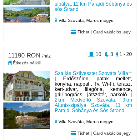
sípálya, 12 km Parajdi Sóbánya és
sós Strand
Villa Szováta,
Maros megye
Tichet | Card vakációs jegy
10
3
1 - 20
11190 RON
/ház
Étkezés nélkül
Szállás Szilveszter Szováta Villa**
|
Erdőszélen, patak mellett,
konyha, nappali, Tv, Wi-Fi, terasz,
kert-udvar, filagória, kemence,
grill-bogrács, játszótér, parkoló
|
2km Medve-tó Szováta, 9km
Alunis-sípálya Szováta, 11 km
Parajdi Sóbánya és Sós Strand
Villa Szováta,
Maros megye
Tichet | Card vakációs jegy