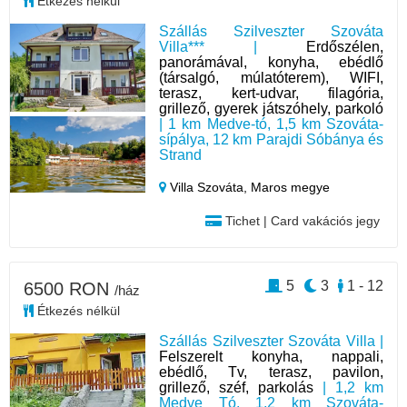
Étkezés nélkül
Szállás Szilveszter Szováta
Villa*** |
Erdőszélen,
panorámával, konyha, ebédlő
(társalgó, múlatóterem), WIFI,
terasz, kert-udvar, filagória,
grillező, gyerek játszóhely, parkoló
| 1 km Medve-tó, 1,5 km Szováta-
sípálya, 12 km Parajdi Sóbánya és
Strand
Villa Szováta,
Maros megye
Tichet | Card vakációs jegy
5
3
1 - 12
6500 RON
/ház
Étkezés nélkül
Szállás Szilveszter Szováta Villa |
Felszerelt konyha, nappali,
ebédlő, Tv, terasz, pavilon,
grillező, széf, parkolás
| 1,2 km
Medve Tó, 1,2 km Szováta-