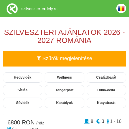
szilveszter-erdely.ro
SZILVESZTERI AJÁNLATOK 2026 -
2027 ROMÁNIA
Szűrők megjelenítése
Hegyvidék
Wellness
Családbarát
Síelés
Tengerpart
Duna-delta
Sóvidék
Kastélyok
Kutyabarát
8
3
1 - 16
6800 RON
/ház