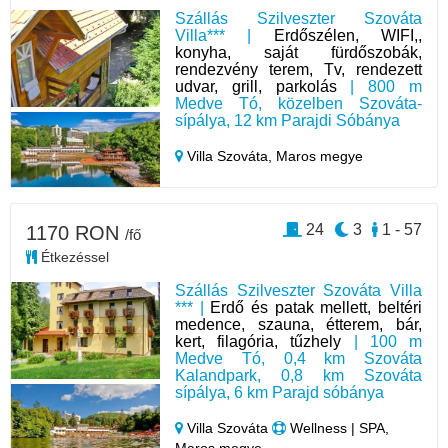
Szállás Szilveszter Szováta
Villa*** |
Erdőszélen, WIFI,,
konyha, saját fürdőszobák,
rendezvény terem, Tv, rendezett
udvar, grill, parkolás
| 800 m
Medve Tó, közelben Szováta-
sípálya, 12 km Parajdi Sóbánya
Villa Szováta,
Maros megye
24
3
1 - 57
1170 RON
/fő
Étkezéssel
Szállás Szilveszter Szováta Villa
*** |
Erdő és patak mellett, beltéri
medence, szauna, étterem, bár,
kert, filagória, tűzhely
| 100 m
Medve Tó, 0,4 km Szováta
Kalandpark, 0,8 km Szováta
sípálya, 6 km Parajd sóbánya
Villa Szováta
Wellness | SPA,
Maros megye