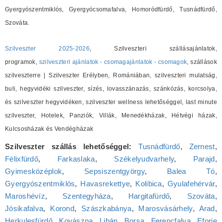
Gyergyószentmiklós, Gyergyócsomafalva, Homoródfürdő, Tusnádfürdő,
Szováta.
Szilveszter 2025-2026
, Szilveszteri szállásajánlatok,
programok,
szilveszteri ajánlatok - csomagajánlatok - csomagok
, szállások
szilveszterre | Szilveszter Erélyben, Romániában, szilveszteri mulatság,
buli, hegyvidéki szilveszter, sízés, lovasszánazás, szánkózás, korcsolya,
és szilveszter hegyvidéken, szilveszter wellness lehetőséggel, last minute
szilveszter, Hotelek, Panziók, Villák, Menedékházak, Hétvégi házak,
Kulcsosházak és Vendégházak
Szilveszter szállás lehetőséggel:
Tusnádfürdő
,
Zernest
,
Félixfürdő
,
Farkaslaka
,
Székelyudvarhely
,
Parajd
,
Gyimesközéplok
,
Sepsiszentgyörgy
,
Balea Tó
,
Gyergyószentmiklós
,
Havasrekettye
,
Kolibica
,
Gyulafehérvár
,
Maroshévíz
,
Szentegyháza
,
Hargitafürdő
,
Szováta
,
Jósikafalva
,
Korond
,
Szászkabánya
,
Marosvásárhely
,
Arad
,
Herkulesfürdő
,
Kovászna
,
Libán
,
Borsa
,
Ferencfalva
,
Eforie