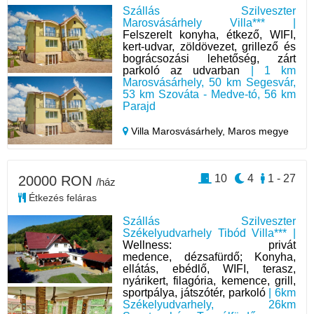
Szállás Szilveszter
Marosvásárhely Villa*** |
Felszerelt konyha, étkező, WIFI,
kert-udvar, zöldövezet, grillező és
bográcsozási lehetőség, zárt
parkoló az udvarban
| 1 km
Marosvásárhely, 50 km Segesvár,
53 km Szováta - Medve-tó, 56 km
Parajd
Villa Marosvásárhely,
Maros megye
10
4
1 - 27
20000 RON
/ház
Étkezés feláras
Szállás Szilveszter
Székelyudvarhely Tibód Villa*** |
Wellness: privát
medence, dézsafürdő; Konyha,
ellátás, ebédlő, WIFI, terasz,
nyárikert, filagória, kemence, grill,
sportpálya, játszótér, parkoló
| 6km
Székelyudvarhely, 26km