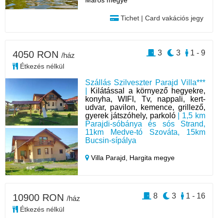
Tichet | Card vakációs jegy
3
3
1 - 9
4050 RON
/ház
Étkezés nélkül
Szállás Szilveszter Parajd Villa***
|
Kilátással a környező hegyekre,
konyha, WIFI, Tv, nappali, kert-
udvar, pavilon, kemence, grillező,
gyerek játszóhely, parkoló
| 1,5 km
Parajdi-sóbánya és sós Strand,
11km Medve-tó Szováta, 15km
Bucsin-sípálya
Villa Parajd,
Hargita megye
8
3
1 - 16
10900 RON
/ház
Étkezés nélkül