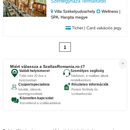
Szentegyháza Termálfürdő
Villa Székelyudvarhely
Wellness |
SPA, Hargita megye
Tichet | Card vakációs jegy
1
Miért válassza a SzallasRomania.ro-t?
Valódi helyismeret
Személyes segítség
Több mint 20 éve a
Telefonon, e-mailben állunk
turizmusban
rendelkezésre
Csoportspecialista
Részletes információk
Iskolák, táborok,
Pontos férőhely és
sportegyesületek
szobaelosztás
Közvetlen kapcsolat
Közvetlenül a szállásadókkal