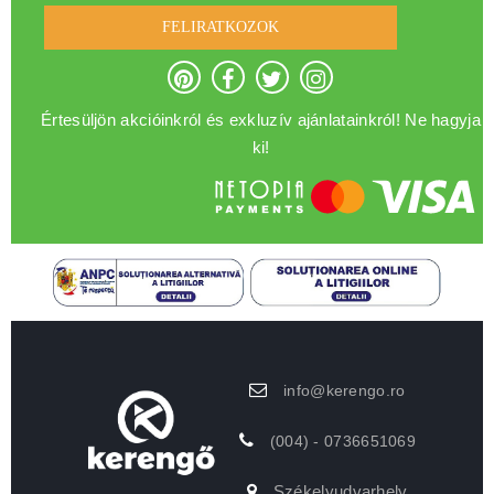
FELIRATKOZOK
Értesüljön akcióinkról és exkluzív ajánlatainkról! Ne hagyja
ki!
info@kerengo.ro
(004) - 0736651069
Székelyudvarhely