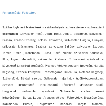
Felhasználási Feltételek
;
Szállásfoglalást biztosítunk - szálláshelyek szilveszterre - szilveszteri
csomagok:
szilveszter Fehér, Arad, Bihar, Arges, Beszterce, szilveszter
Brassó, Krassó-Szörény, Kolozs, Kovászna, szilveszter Hargita, Hunyad,
szilveszter Máramaros, Szatmár, szilveszter Szilágy, szilveszter Szeben,
Temes, Braila , Konstanca, Tulcea, Bakó, Neamt, szilveszter Szucsáva,
Ilfov, Arges, Mehedinti, szilveszter Prahova. Szilveszteri ajánlatok a
következő turisztikai zonákból: Prahova Völgye, Apuseni hegység, Hargita
hegység, Szeben környéke, Transzfogaras Bulea Tó, Retezat hegység,
Székelyföld, Békási szoros. Szilveszteri ajánlatok üdülőközpontokban:
Szováta, Tusnádfürdő, Herkulesfürdő, Félixfürdő, Májusegy fürdő.
Hegyvidéki szilveszteri ajánlatok,
Szilveszter szállás sízési
lehetőséggel:
Borsa, Lepus, Aranyos-völgye, Fehérvölgy, Brassópojána,
Kommandó, Bucsin, Hargitafürdő, Madarasi Hargita, Marosfő,