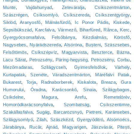
Munte
,
Vajdahunyad
,
Zeteváralja
,
Csíkszentmárton
,
Szászrégen
,
Csíksomlyó, Csíkszereda
,
Csíkszentgyörgy
,
Siklód
,
Aranyosfő
,
Málnásfürdő
,
Ic Ponor Pádis
,
Kiskede
,
Sepsibükszád
,
Karcfalva
,
Vármező
,
Biharfüred
,
Rânca
,
Kerc
,
Gyergyócsomafalva
,
Felsőbánya
,
Kézdialmás
,
Körösfő
,
Nagysebes
,
Nyárádszereda
,
Alsóróna
,
Bușteni
,
Szászsebes
,
Felsőtömös
,
Csíkszépvíz
,
Magyarvista
,
Beszterce
,
Bázna
,
Lacu Sărat
,
Petrozsény
,
Páring-hegység, Petrozsény
,
Corbu
,
Mezőmadaras
,
Szilágycseh
,
Gyimesfelsőlok
,
Várhely
,
Kurtapatak
,
Szenéte
,
Váradszentmárton
,
Máréfalvi Patak
,
Bukarest
,
Torja
,
Radnaborberek
,
Kiskalota
,
Breaza
,
Gura
Humorului
,
Óradna
,
Karácsonkő
,
Sinaia
,
Szilágybagos
,
Csíkdelne
,
Magura
,
Arefu
,
Remetelórév
,
Homoródkarácsonyfalva
,
Szombatság
,
Csíkszentimre
,
Szakállasfalva
,
Sugág
,
Barcarozsnyó
,
Pietreni
,
Karánsebes
,
Szilágysomlyó
,
Zilah
,
Szászkézd
,
Gyergyóditró
,
Alsómoécs
,
Járabánya
,
Rucăr
,
Ajnád
,
Magyarigen
,
Jászvásár
,
Pitești
,