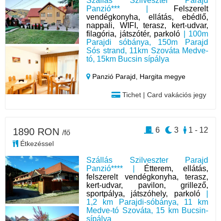
Szállás Szilveszter Parajd
Panzió*** |
Felszerelt
vendégkonyha, ellátás, ebédlő,
nappali, WIFI, terasz, kert-udvar,
filagória, játszótér, parkoló
| 100m
Parajdi sóbánya, 150m Parajd
Sós strand, 11km Szováta Medve-
tó, 15km Bucsin sípálya
Panzió Parajd,
Hargita megye
Tichet | Card vakációs jegy
6
3
1 - 12
1890 RON
/fő
Étkezéssel
Szállás Szilveszter Parajd
Panzió**** |
Étterem, ellátás,
felszerelt vendégkonyha, terasz,
kert-udvar, pavilon, grillező,
sportpálya, játszóhely, parkoló
|
1,2 km Parajdi-sóbánya, 11 km
Medve-tó Szováta, 15 km Bucsin-
sípálya