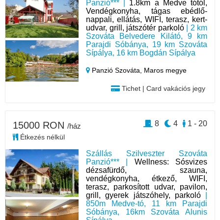
Panzió*** |
1.8km a Medve tótól,
Vendégkonyha, tágas ebédlő-
nappali, ellátás, WIFI, terasz, kert-
udvar, grill, játszótér parkoló
| 2 km
Szováta Belvedere Kilátó, 9 km
Parajdi Sóbánya, 19 km Szováta
Sípálya, 16 km Bogdán Sípálya
Panzió Szováta,
Maros megye
Tichet | Card vakációs jegy
8
4
1 - 20
15000 RON
/ház
Étkezés nélkül
Szállás Szilveszter Szováta
Panzió*** |
Wellness: Sósvizes
dézsafürdő, szauna,
vendégkonyha, étkező, WIFI,
terasz, parkosított udvar, pavilon,
grill, gyerek játszóhely, parkoló
|
850m Medve-tó, 11 km Parajdi
Sóbánya, 16km Szováta Alunis