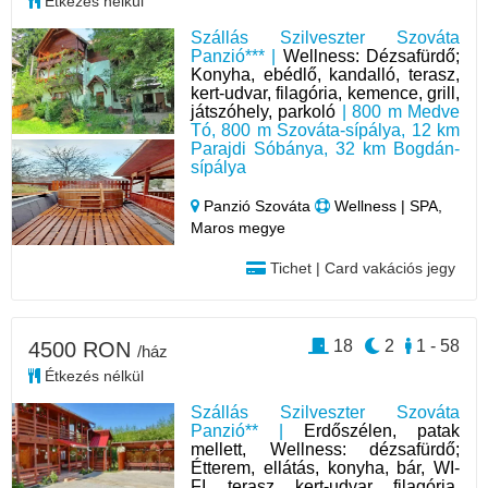
Étkezés nélkül
Szállás Szilveszter Szováta
Panzió*** |
Wellness: Dézsafürdő;
Konyha, ebédlő, kandalló, terasz,
kert-udvar, filagória, kemence, grill,
játszóhely, parkoló
| 800 m Medve
Tó, 800 m Szováta-sípálya, 12 km
Parajdi Sóbánya, 32 km Bogdán-
sípálya
Panzió Szováta
Wellness | SPA,
Maros megye
Tichet | Card vakációs jegy
18
2
1 - 58
4500 RON
/ház
Étkezés nélkül
Szállás Szilveszter Szováta
Panzió** |
Erdőszélen, patak
mellett, Wellness: dézsafürdő;
Étterem, ellátás, konyha, bár, WI-
FI, terasz, kert-udvar, filagória,