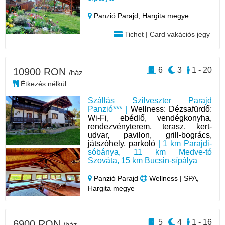
Panzió Parajd,
Hargita megye
Tichet | Card vakációs jegy
6
3
1 - 20
10900 RON
/ház
Étkezés nélkül
Szállás Szilveszter Parajd
Panzió*** |
Wellness: Dézsafürdő;
Wi-Fi, ebédlő, vendégkonyha,
rendezvényterem, terasz, kert-
udvar, pavilon, grill-bogrács,
játszóhely, parkoló
| 1 km Parajdi-
sóbánya, 11 km Medve-tó
Szováta, 15 km Bucsin-sípálya
Panzió Parajd
Wellness | SPA,
Hargita megye
5
4
1 - 16
6900 RON
/ház