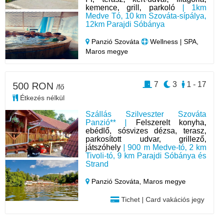
kemence, grill, parkoló
| 1km
Medve Tó, 10 km Szováta-sípálya,
12km Parajdi Sóbánya
Panzió Szováta
Wellness | SPA,
Maros megye
7
3
1 - 17
500 RON
/fő
Étkezés nélkül
Szállás Szilveszter Szováta
Panzió** |
Felszerelt konyha,
ebédlő, sósvizes dézsa, terasz,
parkosított udvar, grillező,
játszóhely
| 900 m Medve-tó, 2 km
Tivoli-tó, 9 km Parajdi Sóbánya és
Strand
Panzió Szováta,
Maros megye
Tichet | Card vakációs jegy