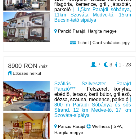
filagória, kemence, grill, játszótér,
parkoló
| 1,5km Parajdi sóbánya,
11km Szováta Medve-tó, 15km
Bucsin-tető sípálya
Panzió Parajd,
Hargita megye
Tichet | Card vakációs jegy
7
3
1 - 23
8900 RON
/ház
Étkezés nélkül
Szállás Szilveszter Parajd
Panzió*** |
Felszerelt konyha,
ebédlő, terasz, kerti bútor, grillező,
dézsa, szauna, medence, parkoló
|
800 m Parajdi Sóbánya és sós
Strand, 12 km Medve-tó, 17 km
Szováta-sípálya
Panzió Parajd
Wellness | SPA,
Hargita megye