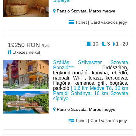
Sípálya
Panzió Szováta,
Maros megye
Tichet | Card vakációs jegy
10
3
1 - 20
19250 RON
/ház
Étkezés nélkül
Szállás Szilveszter Szováta
Panzió*** |
Erdőszélen,
légkondicionáló, konyha, ebédlő,
nappali, Wi-Fi, terasz, kert-udvar,
filagória, kemence, grill, bogrács,
parkoló
| 1,6 km Medve Tó, 10 km
Parajdi Sóbánya, 16 km Szováta
sípálya
Panzió Szováta,
Maros megye
Tichet | Card vakációs jegy