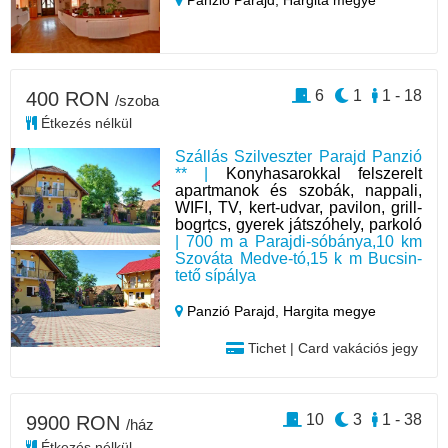
6
1
1 - 18
400 RON
/szoba
Étkezés nélkül
Szállás Szilveszter Parajd Panzió
** |
Konyhasarokkal felszerelt
apartmanok és szobák, nappali,
WIFI, TV, kert-udvar, pavilon, grill-
bogrțcs, gyerek játszóhely, parkoló
| 700 m a Parajdi-sóbánya,10 km
Szováta Medve-tó,15 k m Bucsin-
tető sípálya
Panzió Parajd,
Hargita megye
Tichet | Card vakációs jegy
10
3
1 - 38
9900 RON
/ház
Étkezés nélkül