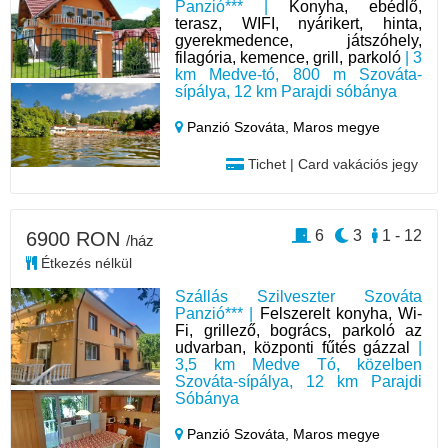
Panzió*** |
Konyha, ebédlő,
terasz, WIFI, nyárikert, hinta,
gyerekmedence, játszóhely,
filagória, kemence, grill, parkoló
| 3
km Medve-tó, 800 m Szováta-
sípálya, 12 km Parajdi sóbánya
Panzió Szováta,
Maros megye
Tichet | Card vakációs jegy
6
3
1 - 12
6900 RON
/ház
Étkezés nélkül
Szállás Szilveszter Szováta
Panzió*** |
Felszerelt konyha, Wi-
Fi, grillező, bogrács, parkoló az
udvarban, központi fűtés gázzal
|
3,5 km Medve Tó, közelben
Szováta-sípálya, 12 km Parajdi
Sóbánya
Panzió Szováta,
Maros megye