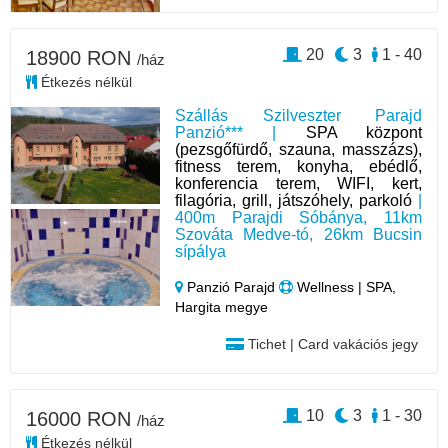
20
3
1 - 40
18900 RON
/ház
Étkezés nélkül
Szállás Szilveszter Parajd
Panzió*** |
SPA központ
(pezsgőfürdő, szauna, masszázs),
fitness terem, konyha, ebédlő,
konferencia terem, WIFI, kert,
filagória, grill, játszóhely, parkoló
|
400m Parajdi Sóbánya, 11km
Szováta Medve-tó, 26km Bucsin
sípálya
Panzió Parajd
Wellness | SPA,
Hargita megye
Tichet | Card vakációs jegy
10
3
1 - 30
16000 RON
/ház
Étkezés nélkül