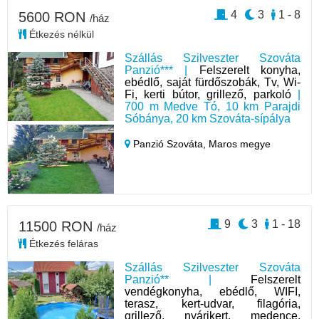
4
3
1 - 8
5600 RON
/ház
Étkezés nélkül
Szállás Szilveszter Szováta
Panzió*** |
Felszerelt konyha,
ebédlő, saját fürdőszobák, Tv, Wi-
Fi, kerti bútor, grillező, parkoló
|
700 m Medve Tó, 10 km Parajdi
Sóbánya, 20 km Szováta-sípálya
Panzió Szováta,
Maros megye
9
3
1 - 18
11500 RON
/ház
Étkezés feláras
Szállás Szilveszter Szováta
Panzió** |
Felszerelt
vendégkonyha, ebédlő, WIFI,
terasz, kert-udvar, filagória,
grillező, nyárikert, medence,