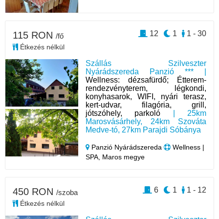
12
1
1 - 30
115 RON
/fő
Étkezés nélkül
Szállás Szilveszter
Nyárádszereda Panzió *** |
Wellness: dézsafürdő; Étterem-
rendezvényterem, légkondi,
konyhasarok, WIFI, nyári terasz,
kert-udvar, filagória, grill,
jótszóhely, parkoló
| 25km
Marosvásárhely, 24km Szováta
Medve-tó, 27km Parajdi Sóbánya
Panzió Nyárádszereda
Wellness |
SPA, Maros megye
6
1
1 - 12
450 RON
/szoba
Étkezés nélkül