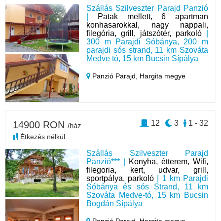
Szállás Szilveszter Parajd Panzió
|
Patak mellett, 6 apartman
konhasarokkal, nagy nappali,
filegória, grill, játszótér, parkoló
|
300 m Parajdi Sóbánya, 200 m
parajdi sós strand, 11 km Szováta
Medve tó, 15 km Bucsin Sípálya
Panzió Parajd,
Hargita megye
12
3
1 - 32
14900 RON
/ház
Étkezés nélkül
Szállás Szilveszter Parajd
Panzió*** |
Konyha, étterem, Wifi,
filegoria, kert, udvar, grill,
sportpálya, parkoló
| 1 km Parajdi
Sóbánya és sós Strand, 11 km
Szováta Medve-tó, 15 km Bucsin
Bogdán Sípálya
Panzió Parajd,
Hargita megye