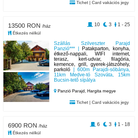
Tichet | Card vakációs jegy
10
3
1 - 25
13500 RON
/ház
Étkezés nélkül
Szállás Szilveszter Parajd
Panzió*** |
Patakparton, konyha,
étkező-nappali, WIFI internet,
terasz, kert-udvar, filagória,
kemence, grill, gyerek-játszóhely,
parkoló
| 600m Parajdi-sóbánya,
11km Medve-tó Szováta, 15km
Bucsin-tető sípálya
Panzió Parajd,
Hargita megye
Tichet | Card vakációs jegy
6
3
1 - 18
6900 RON
/ház
Étkezés nélkül