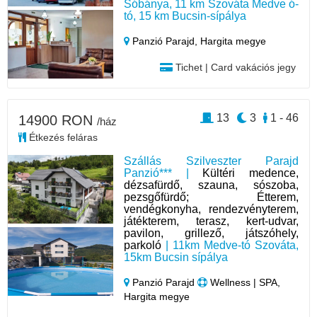
Sóbánya, 11 km Szováta Medve ó-
tó, 15 km Bucsin-sípálya
Panzió Parajd,
Hargita megye
Tichet | Card vakációs jegy
13
3
1 - 46
14900 RON
/ház
Étkezés feláras
Szállás Szilveszter Parajd
Panzió*** |
Kültéri medence,
dézsafürdő, szauna, sószoba,
pezsgőfürdő; Étterem,
vendégkonyha, rendezvényterem,
játékterem, terasz, kert-udvar,
pavilon, grillező, játszóhely,
parkoló
| 11km Medve-tó Szováta,
15km Bucsin sípálya
Panzió Parajd
Wellness | SPA,
Hargita megye