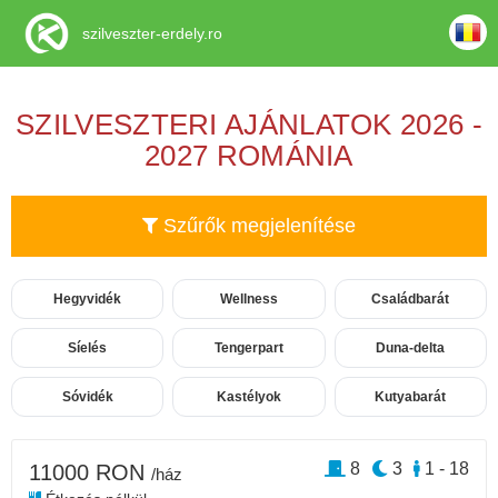
szilveszter-erdely.ro
SZILVESZTERI AJÁNLATOK 2026 -
2027 ROMÁNIA
Szűrők megjelenítése
Hegyvidék
Wellness
Családbarát
Síelés
Tengerpart
Duna-delta
Sóvidék
Kastélyok
Kutyabarát
8
3
1 - 18
11000 RON
/ház