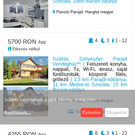
Szováta, 15km Bucsin sípálya
Panzió Parajd,
Hargita megye
4
3
1 - 12
5700 RON
/ház
Étkezés nélkül
Szállás Szilveszter Parajd
Vendégház** |
Felszerelt konyha,
nappali, Tv, Wi-Fi, terasz, saját
fürdőszobák, központi fűtés,
grillező
| 1,5 km Parajdi-sóbánya,
11 km Medve-tó Szováta, 15 km
Bucsin-sípálya
Sütiket használunk a jobb élmény érdekében.
Panzió Parajd,
Hargita megye
Tichet | Card vakációs jegy
Beállítások
...
Elutasítás
Elfogadom
8
3
1 - 23
4255 RON
/ház