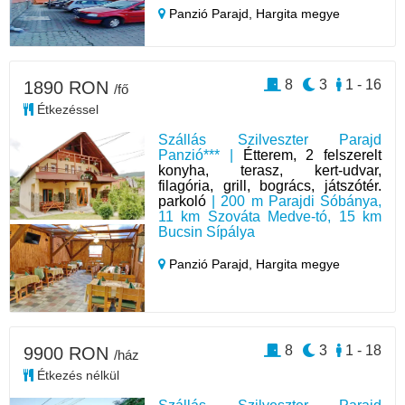
Panzió Parajd,
Hargita megye
8
3
1 - 16
1890 RON
/fő
Étkezéssel
Szállás Szilveszter Parajd
Panzió*** |
Étterem, 2 felszerelt
konyha, terasz, kert-udvar,
filagória, grill, bogrács, játszótér.
parkoló
| 200 m Parajdi Sóbánya,
11 km Szováta Medve-tó, 15 km
Bucsin Sípálya
Panzió Parajd,
Hargita megye
8
3
1 - 18
9900 RON
/ház
Étkezés nélkül