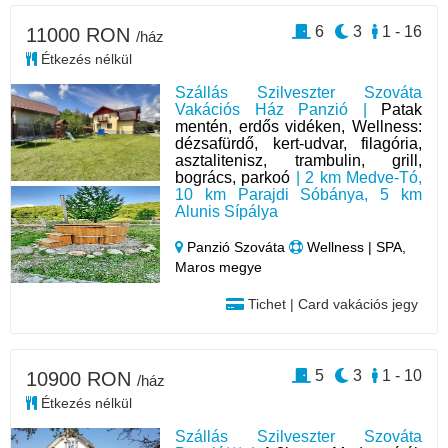
6
3
1 - 16
11000 RON
/ház
Étkezés nélkül
Szállás Szilveszter Szováta
Vakációs Ház Panzió |
Patak
mentén, erdős vidéken, Wellness:
dézsafürdő, kert-udvar, filagória,
asztalitenisz, trambulin, grill,
bogrács, parkoó
| 2 km Medve-Tó,
10 km Parajdi Sóbánya, 5 km
Alunis Sípálya
Panzió Szováta
Wellness | SPA,
Maros megye
Tichet | Card vakációs jegy
5
3
1 - 10
10900 RON
/ház
Étkezés nélkül
Szállás Szilveszter Szováta