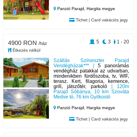
Panzió Parajd,
Hargita megye
Tichet | Card vakációs jegy
5
3
1 - 20
4900 RON
/ház
Étkezés nélkül
Szállás Szilveszter Parajd
Vendégházak*** |
5 panorámás
vendégház patakkal az udvarban,
mindenikben fürdőszoba, tv, WIF,
terasz. Kert, filagoria, kemence,
grill, játszőtér, parkoló
| 120m
Parajd Sóbánya, 10 km Szováta
Medve tó, 76 km Gyilkostó
Panzió Parajd,
Hargita megye
Tichet | Card vakációs jegy