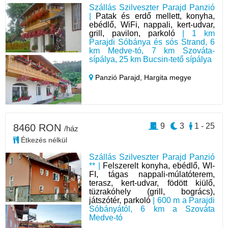
Szállás Szilveszter Parajd Panzió
|
Patak és erdő mellett, konyha,
ebédlő, WiFi, nappali, kert-udvar,
grill, pavilon, parkoló
| 1 km
Parajdi Sóbánya és sós Strand, 6
km Medve-tó, 7 km Szováta-
sípálya, 25 km Bucsin-tető sípálya
Panzió Parajd,
Hargita megye
9
3
1 - 25
8460 RON
/ház
Étkezés nélkül
Szállás Szilveszter Parajd Panzió
** |
Felszerelt konyha, ebédlő, WI-
FI, tágas nappali-múlatóterem,
terasz, kert-udvar, födött kiülő,
tüzrakóhely (grill, bogrács),
játszótér, parkoló
| 600 m a Parajdi
Sóbányától, 6 km a Szováta
Medve-tó