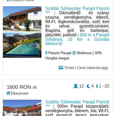
Szállás Szilveszter Parajd Panzió
*** |
Dézsafürdő és száraz
szauna, vendégkonyha, étkező,
WI-FI, légkondicionálás, széf, kert
és udvar, gyümölcsöskert,
filagória, grill és barbeque,
játszótér, parkoló
| 600 m a Parajdi
Sóbánya, 10 km a Szováta
Medve-tó
Panzió Parajd
Wellness | SPA,
Hargita megye
Tichet | Card vakációs jegy
12
4
1 - 20
1600 RON
/fő
Étkezéssel
Szállás Szilveszter Parajd Panzió
*** |
500m Parajd központjától;
vendégkonyha, étterem, bár, WI-FI,
széf, recepció, terasz, kert-udvar,