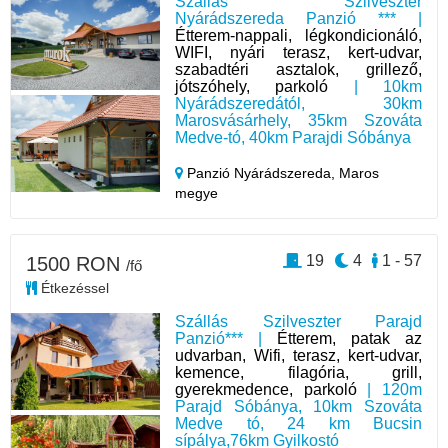
Szállás Szilveszter
Nyárádszereda Panzió *** |
Étterem-nappali, légkondicionáló,
WIFI, nyári terasz, kert-udvar,
szabadtéri asztalok, grillező,
jótszóhely, parkoló
| 10km
Nyárádszeredától, 30km
Marosvásárhely, 35km Szováta
Medve-tó, 40km Parajdi Sóbánya
Panzió Nyárádszereda,
Maros
megye
19
4
1 - 57
1500 RON
/fő
Étkezéssel
Szállás Szilveszter Parajd
Panzió*** |
Étterem, patak az
udvarban, Wifi, terasz, kert-udvar,
kemence, filagória, grill,
gyerekmedence, parkoló
| 120m
Parajd Sóbánya, 10km Szováta
Medve tó, 24 km Bucsin
sípálya,76km Gyilkostó