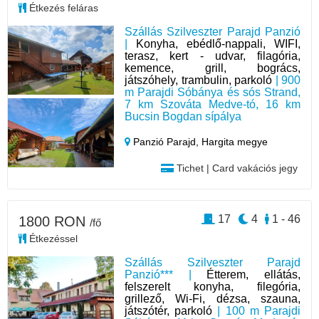
Étkezés feláras
Szállás Szilveszter Parajd Panzió
|
Konyha, ebédlő-nappali, WIFI,
terasz, kert - udvar, filagória,
kemence, grill, bogrács,
játszóhely, trambulin, parkoló
| 900
m Parajdi Sóbánya és sós Strand,
7 km Szováta Medve-tó, 16 km
Bucsin Bogdan sípálya
Panzió Parajd,
Hargita megye
Tichet | Card vakációs jegy
17
4
1 - 46
1800 RON
/fő
Étkezéssel
Szállás Szilveszter Parajd
Panzió*** |
Étterem, ellátás,
felszerelt konyha, filegória,
grillező, Wi-Fi, dézsa, szauna,
játszótér, parkoló
| 100 m Parajdi