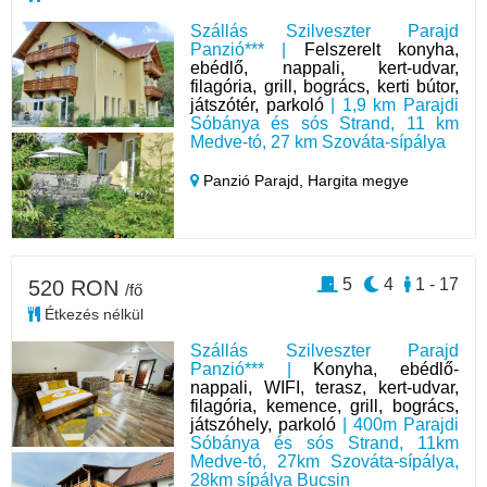
Szállás Szilveszter Parajd
Panzió*** |
Felszerelt konyha,
ebédlő, nappali, kert-udvar,
filagória, grill, bogrács, kerti bútor,
játszótér, parkoló
| 1,9 km Parajdi
Sóbánya és sós Strand, 11 km
Medve-tó, 27 km Szováta-sípálya
Panzió Parajd,
Hargita megye
5
4
1 - 17
520 RON
/fő
Étkezés nélkül
Szállás Szilveszter Parajd
Panzió*** |
Konyha, ebédlő-
nappali, WIFI, terasz, kert-udvar,
filagória, kemence, grill, bogrács,
játszóhely, parkoló
| 400m Parajdi
Sóbánya és sós Strand, 11km
Medve-tó, 27km Szováta-sípálya,
28km sípálya Bucsin