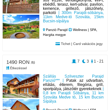
sós vizzel, vendégkonyha, WIFI,
ebédlő, terasz, kert-udvar, pavilon,
kemence, grillező, játszóhely,
parkoló
| 300m Parajdi-sóbánya,
11km Medve-tó Szováta, 15km
Bucsin-sípálya
Panzió Parajd
Wellness | SPA,
Hargita megye
Tichet | Card vakációs jegy
7
3
1 - 21
1490 RON
/fő
Étkezéssel
Szállás Szilveszter Parajd
Panzió*** |
Patak az udvarban,
ellátás, étterem, filegória, grill,
sportpálya, játszótér gyerekeknek
|
0,8 km Parajdi Sóbánya, 11 km
Szováta Medve tó, 15 km Bucsin
Sípálya
Panzió Parajd
Wellness | SPA,