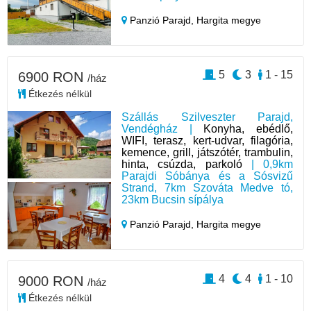
Panzió Parajd,
Hargita megye
5
3
1 - 15
6900 RON
/ház
Étkezés nélkül
Szállás Szilveszter Parajd,
Vendégház |
Konyha, ebédlő,
WIFI, terasz, kert-udvar, filagória,
kemence, grill, játszótér, trambulin,
hinta, csúzda, parkoló
| 0,9km
Parajdi Sóbánya és a Sósvizű
Strand, 7km Szováta Medve tó,
23km Bucsin sípálya
Panzió Parajd,
Hargita megye
4
4
1 - 10
9000 RON
/ház
Étkezés nélkül