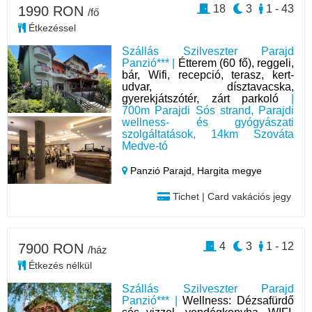
18
3
1 - 43
1990 RON
/fő
Étkezéssel
Szállás Szilveszter Parajd
Panzió*** |
Étterem (60 fő), reggeli,
bár, Wifi, recepció, terasz, kert-
udvar, dísztavacska,
gyerekjátszótér, zárt parkoló
|
700m Parajdi Sós strand, Parajdi
wellness- és gyógyászati
szolgáltatások, 14km Szováta
Medve-tó
Panzió Parajd,
Hargita megye
Tichet | Card vakációs jegy
4
3
1 - 12
7900 RON
/ház
Étkezés nélkül
Szállás Szilveszter Parajd
Panzió*** |
Wellness: Dézsafürdő