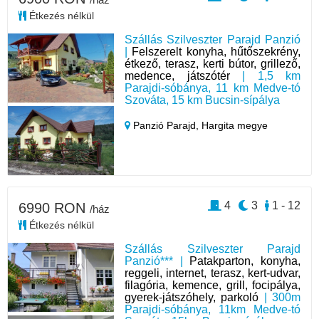
Étkezés nélkül
Szállás Szilveszter Parajd Panzió
|
Felszerelt konyha, hűtőszekrény,
étkező, terasz, kerti bútor, grillező,
medence, játszótér
| 1,5 km
Parajdi-sóbánya, 11 km Medve-tó
Szováta, 15 km Bucsin-sípálya
Panzió Parajd,
Hargita megye
4
3
1 - 12
6990 RON
/ház
Étkezés nélkül
Szállás Szilveszter Parajd
Panzió*** |
Patakparton, konyha,
reggeli, internet, terasz, kert-udvar,
filagória, kemence, grill, focipálya,
gyerek-játszóhely, parkoló
| 300m
Parajdi-sóbánya, 11km Medve-tó