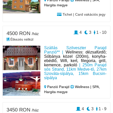
Hargita megye
Tichet | Card vakációs jegy
4
3
1 - 10
4500 RON
/ház
Étkezés nélkül
Szállás Szilveszter Parajd
Panzió** |
Wellness: dézsafürdő;
Sóbánya közel (200m), konyha-
ebédlő, Wifi, kert, filegoria, grill,
kemence, parkoló
| 250m Parajd
sós Strand, 11km Medve-tó, 27km
Szováta-sípálya, 15km Bucsin-
sípálya
Panzió Parajd
Wellness | SPA,
Hargita megye
4
3
1 - 9
3450 RON
/ház