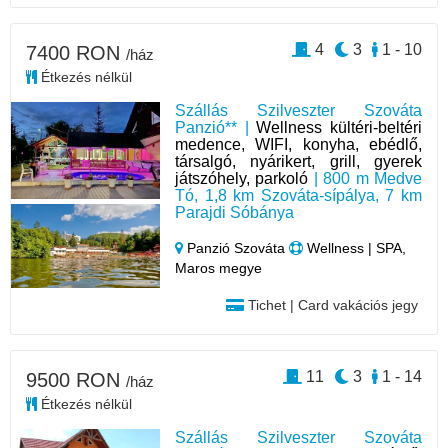
4
3
1 - 10
7400 RON
/ház
Étkezés nélkül
Szállás Szilveszter Szováta
Panzió** |
Wellness kültéri-beltéri
medence, WIFI, konyha, ebédlő,
társalgó, nyárikert, grill, gyerek
játszóhely, parkoló
| 800 m Medve
Tó, 1,8 km Szováta-sípálya, 7 km
Parajdi Sóbánya
Panzió Szováta
Wellness | SPA,
Maros megye
Tichet | Card vakációs jegy
11
3
1 - 14
9500 RON
/ház
Étkezés nélkül
Szállás Szilveszter Szováta