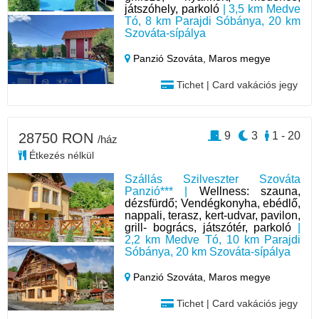
játszóhely, parkoló
| 3,5 km Medve
Tó, 8 km Parajdi Sóbánya, 20 km
Szováta-sípálya
Panzió Szováta,
Maros megye
Tichet | Card vakációs jegy
9
3
1 - 20
28750 RON
/ház
Étkezés nélkül
Szállás Szilveszter Szováta
Panzió*** |
Wellness: szauna,
dézsfürdő; Vendégkonyha, ebédlő,
nappali, terasz, kert-udvar, pavilon,
grill- bogrács, játszótér, parkoló
|
2,2 km Medve Tó, 10 km Parajdi
Sóbánya, 20 km Szováta-sípálya
Panzió Szováta,
Maros megye
Tichet | Card vakációs jegy