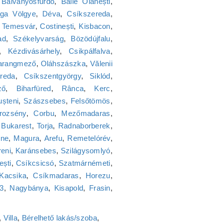
,
Bálványosfürdő
,
Băile Olănești
,
ga Völgye
,
Déva
,
Csíkszereda
,
,
Temesvár
,
Costinești
,
Kisbacon
,
ad
,
Székelyvarság
,
Bözödújfalu
,
,
Kézdivásárhely
,
Csikpálfalva
,
arangmező
,
Oláhszászka
,
Vălenii
reda
,
Csíkszentgyörgy
,
Siklód
,
ző
,
Biharfüred
,
Rânca
,
Kerc
,
ușteni
,
Szászsebes
,
Felsőtömös
,
rozsény
,
Corbu
,
Mezőmadaras
,
,
Bukarest
,
Torja
,
Radnaborberek
,
lne
,
Magura
,
Arefu
,
Remetelórév
,
reni
,
Karánsebes
,
Szilágysomlyó
,
ești
,
Csíkcsicsó
,
Szatmárnémeti
,
Kacsika
,
Csíkmadaras
,
Horezu
,
23
,
Nagybánya
,
Kisapold
,
Frasin
,
,
Villa
,
Bérelhető lakás/szoba
,