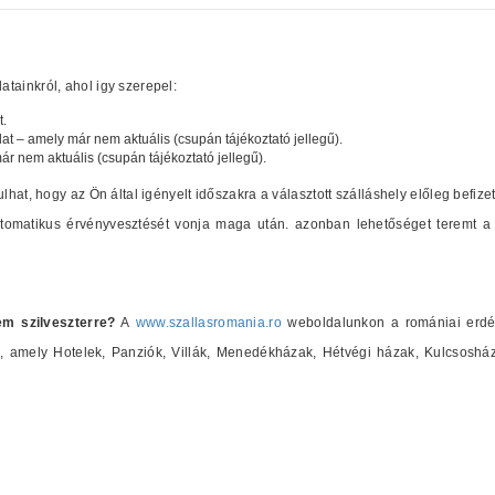
tainkról, ahol igy szerepel:
t.
lat – amely már nem aktuális (csupán tájékoztató jellegű).
már nem aktuális (csupán tájékoztató jellegű).
ulhat, hogy az Ön által igényelt időszakra a választott szálláshely előleg befize
automatikus érvényvesztését vonja maga után. azonban lehetőséget teremt a 
em szilveszterre?
A
www.szallasromania.ro
weboldalunkon a romániai erdély
at), amely Hotelek, Panziók, Villák, Menedékházak, Hétvégi házak, Kulcsosh