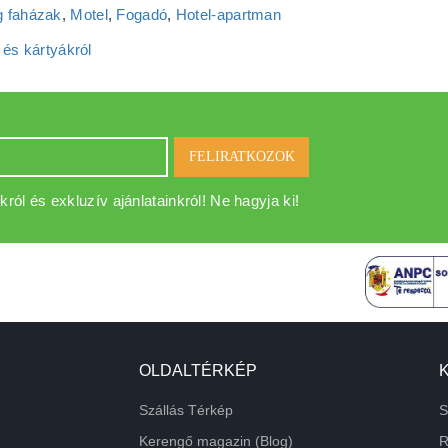
 faházak
,
Motel
,
Fogadó
,
Hotel‑apartman
 és kártyákról
FELIRATKOZOK
król és exkluzív ajánlatainkról! Ne hagyja ki!
OLDALTÉRKÉP
Szállás Térkép
S
Kerengő magazin (Blog)
R