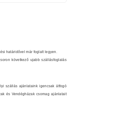
tési határidővel már foglalt legyen.
soron következő ujabb szállásfoglalás
i szállás ajánlataink igencsak átfogó
ázak és Vendégházak csomag ajánlatait