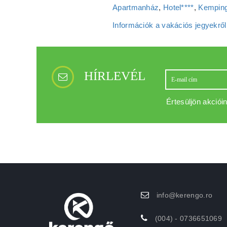
Apartmanház
,
Hotel****
,
Kemping
Információk a vakációs jegyekről
HÍRLEVÉL
Értesüljön akcióin
info@kerengo.ro
(004) - 0736651069