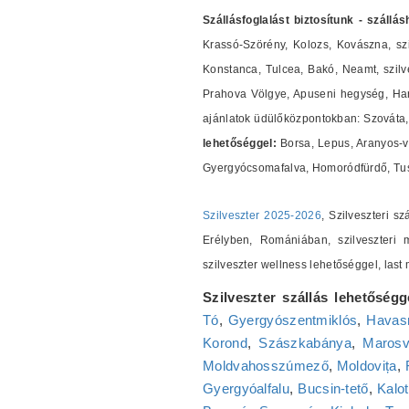
Szállásfoglalást biztosítunk - szállá
Krassó-Szörény, Kolozs, Kovászna, szi
Konstanca, Tulcea, Bakó, Neamt, szilves
Prahova Völgye, Apuseni hegység, Harg
ajánlatok üdülőközpontokban: Szováta, 
lehetőséggel:
Borsa, Lepus, Aranyos-v
Gyergyócsomafalva, Homoródfürdő, Tus
Szilveszter 2025-2026
, Szilveszteri s
Erélyben, Romániában, szilveszteri m
szilveszter wellness lehetőséggel, las
Szilveszter szállás lehetőségg
Tó
,
Gyergyószentmiklós
,
Havasr
Korond
,
Szászkabánya
,
Marosv
Moldvahosszúmező
,
Moldovița
,
Gyergyóalfalu
,
Bucsin-tető
,
Kalot