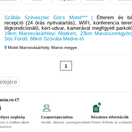
Szállás Szilveszter Göcs Motel*** |
Étterem és bá
recepció (24 órás nyitvatartás), WIFI, konferencia tere
légkondicionáló, kert-udvar, kamerával megfigyelt parkol
19km Marosvásárhleyi Állatkert, 23km Marosszentgyör
Sós Fürdő, 66km Szováta Medve-tó
Motel Marosvásárhely,
Maros megye
1
elejére
ania.ro-t?
élyes segítség
Csoportspecialista
Részletes információk
non, e-mailben állunk
Iskolák, táborok, sportegyesületek
Pontos férőhely és szobael
lkezésre