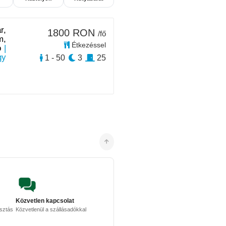
r,
1800 RON
/fő
m,
Étkezéssel
ó
|
gy
1 - 50
3
25
Közvetlen kapcsolat
osztás
Közvetlenül a szállásadókkal