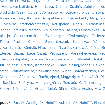
ockó
,
Eforie Nord
,
Nagyszeben
,
Marosfő
,
Tulcsa
,
Jádremete
,
Felsőszombatfalva
,
Rugonfalva
,
Crișan
,
Csalhó
,
Zetelaka
,
Bo
ródfürdő
,
Szék
,
Corbeni
,
Aknasúgatag
,
Szebenjuharos
,
Orsova
Vișeu de Sus
,
Katrosa
,
Püspökfürdő
,
Gyimesbükk
,
Nagyvár
,
Törcsvár
,
Székelykeresztúr
,
Kőrispatak
,
Pádis
,
Várasfenes
zcsór
,
Zetelaki Víztározó
,
Ivó
,
Madarasi Hargita
,
Dunatölgyes
,
H
váralja
,
Csíkszentmárton
,
Szászrégen
,
Csíksomlyó, Csíksze
Ponor Pádis
,
Kiskede
,
Sepsibükszád
,
Karcfalva
,
Várme
a
,
Kézdialmás
,
Körösfő
,
Nagysebes
,
Nyárádszereda
,
Alsóróna
,
B
zterce
,
Bázna
,
Lacu Sărat
,
Petrozsény
,
Páring-hegység, Pet
rhely
,
Kurtapatak
,
Szenéte
,
Váradszentmárton
,
Máréfalvi Patak
lui
,
Zernest
,
Óradna
,
Karácsonkő
,
Sinaia
,
Szilágybagos
,
Csíkde
atság
,
Csíkszentimre
,
Szakállasfalva
,
Sugág
,
Barcarozsnyó
,
Piet
Alsómoécs
,
Járabánya
,
Rucăr
,
Ajnád
,
Magyarigen
,
Jászvásár
,
Pit
,
Barátka
,
Belényes
,
Aranyosgyéres
,
Tordatúr
,
Csíkmenaság
,
Zsidve
,
Németvásár
,
Arada
,
Tarkő
,
Slănic
,
Chilia Veche
,
Mila 
típusok:
Panzió
,
Vendégház
,
Hotel**
,
Kulcsosház
,
Hotel***
,
Hostel