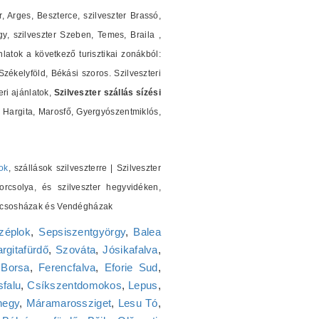
r, Arges, Beszterce, szilveszter Brassó,
y, szilveszter Szeben, Temes, Braila ,
nlatok a következő turisztikai zonákból:
ékelyföld, Békási szoros. Szilveszteri
ri ajánlatok,
Szilveszter szállás sízési
Hargita, Marosfő, Gyergyószentmiklós,
ok
, szállások szilveszterre | Szilveszter
orcsolya, és szilveszter hegyvidéken,
 Kulcsosházak és Vendégházak
zéplok
,
Sepsiszentgyörgy
,
Balea
rgitafürdő
,
Szováta
,
Jósikafalva
,
,
Borsa
,
Ferencfalva
,
Eforie Sud
,
falu
,
Csíkszentdomokos
,
Lepus
,
hegy
,
Máramarossziget
,
Lesu Tó
,