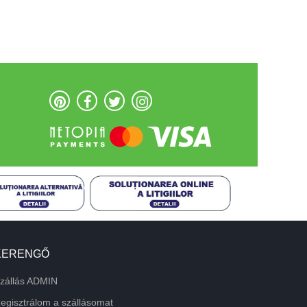
KERENGŐ
zállás ADMIN
egisztrálom a szállásomat