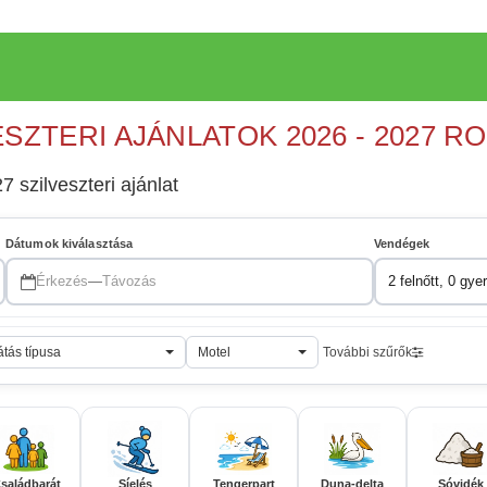
ESZTERI AJÁNLATOK 2026 - 2027 R
7 szilveszteri ajánlat
Dátumok kiválasztása
Vendégek
Érkezés
—
Távozás
2 felnőtt, 0 gye
átás típusa
Motel
További szűrők
saládbarát
Síelés
Tengerpart
Duna-delta
Sóvidék