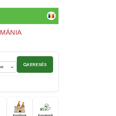
OMÁNIA
KERESÉS
rek
Kastélyok
Kutyabarát