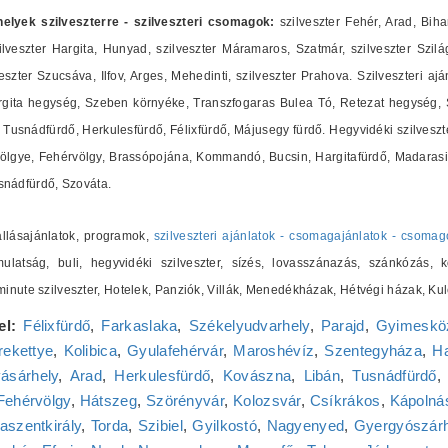
shelyek szilveszterre - szilveszteri csomagok:
szilveszter Fehér, Arad, Biha
lveszter Hargita, Hunyad, szilveszter Máramaros, Szatmár, szilveszter Szilág
zter Szucsáva, Ilfov, Arges, Mehedinti, szilveszter Prahova. Szilveszteri ajá
ita hegység, Szeben környéke, Transzfogaras Bulea Tó, Retezat hegység, Sz
Tusnádfürdő, Herkulesfürdő, Félixfürdő, Májusegy fürdő. Hegyvidéki szilveszte
ölgye, Fehérvölgy, Brassópojána, Kommandó, Bucsin, Hargitafürdő, Madarasi 
nádfürdő, Szováta.
zállásajánlatok, programok,
szilveszteri ajánlatok - csomagajánlatok - csomag
ulatság, buli, hegyvidéki szilveszter, sízés, lovasszánazás, szánkózás, k
t minute szilveszter, Hotelek, Panziók, Villák, Menedékházak, Hétvégi házak,
el:
Félixfürdő
,
Farkaslaka
,
Székelyudvarhely
,
Parajd
,
Gyimeskö
ekettye
,
Kolibica
,
Gyulafehérvár
,
Maroshévíz
,
Szentegyháza
,
Ha
ásárhely
,
Arad
,
Herkulesfürdő
,
Kovászna
,
Libán
,
Tusnádfürdő
Fehérvölgy
,
Hátszeg
,
Szörényvár
,
Kolozsvár
,
Csíkrákos
,
Kápolnás
aszentkirály
,
Torda
,
Szibiel
,
Gyilkostó
,
Nagyenyed
,
Gyergyószár