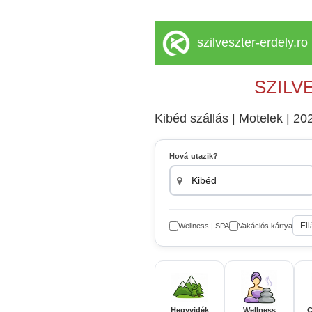
szilveszter-erdely.ro
SZILV
Kibéd szállás | Motelek | 202
Hová utazik?
Ell
Wellness | SPA
Vakációs kártya
Hegyvidék
Wellness
C