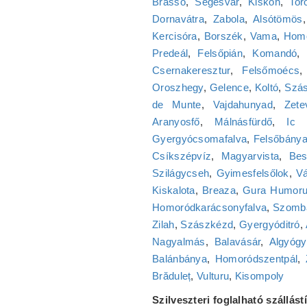
Brassó
,
Segesvár
,
Kiskoh
,
Tor
Dornavátra
,
Zabola
,
Alsótömös
Kercisóra
,
Borszék
,
Vama
,
Homo
Predeál
,
Felsőpián
,
Komandó
,
Csernakeresztur
,
Felsőmoécs
Oroszhegy
,
Gelence
,
Koltó
,
Szás
de Munte
,
Vajdahunyad
,
Zete
Aranyosfő
,
Málnásfürdő
,
Ic 
Gyergyócsomafalva
,
Felsőbány
Csíkszépvíz
,
Magyarvista
,
Bes
Szilágycseh
,
Gyimesfelsőlok
,
Vá
Kiskalota
,
Breaza
,
Gura Humoru
Homoródkarácsonyfalva
,
Szomb
Zilah
,
Szászkézd
,
Gyergyóditró
,
Nagyalmás
,
Balavásár
,
Algyógy
Balánbánya
,
Homoródszentpál
,
Brăduleț
,
Vulturu
,
Kisompoly
Szilveszteri foglalható szállás