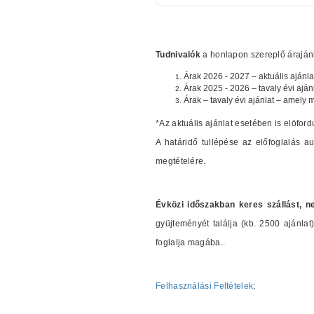
Tudnivalók
a honlapon szereplő árajánla
Árak 2026 - 2027 – aktuális ajánla
Árak 2025 - 2026 – tavaly évi aján
Árak – tavaly évi ajánlat – amely 
*Az aktuális ajánlat esetében is elöford
A határidő tullépése az előfoglalás 
megtételére.
Évközi időszakban keres szállást, n
gyüjteményét találja (kb. 2500 ajánl
foglalja magába..
Felhasználási Feltételek
;