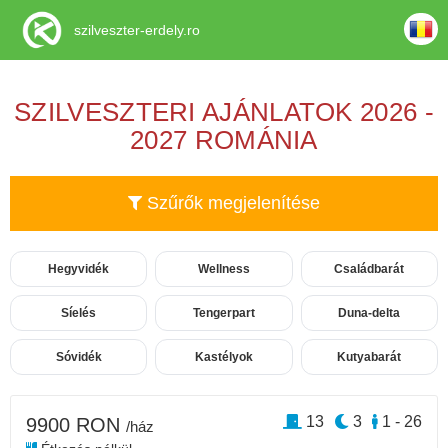
szilveszter-erdely.ro
SZILVESZTERI AJÁNLATOK 2026 -
2027 ROMÁNIA
Szűrők megjelenítése
Hegyvidék
Wellness
Családbarát
Síelés
Tengerpart
Duna-delta
Sóvidék
Kastélyok
Kutyabarát
13
3
1 - 26
9900 RON
/ház