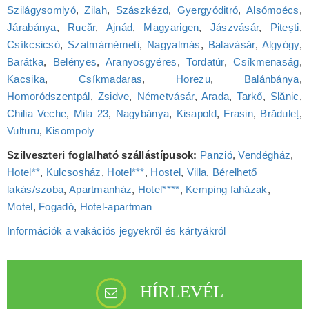
Szilágysomlyó
,
Zilah
,
Szászkézd
,
Gyergyóditró
,
Alsómoécs
,
Járabánya
,
Rucăr
,
Ajnád
,
Magyarigen
,
Jászvásár
,
Pitești
,
Csíkcsicsó
,
Szatmárnémeti
,
Nagyalmás
,
Balavásár
,
Algyógy
,
Barátka
,
Belényes
,
Aranyosgyéres
,
Tordatúr
,
Csíkmenaság
,
Kacsika
,
Csíkmadaras
,
Horezu
,
Balánbánya
,
Homoródszentpál
,
Zsidve
,
Németvásár
,
Arada
,
Tarkő
,
Slănic
,
Chilia Veche
,
Mila 23
,
Nagybánya
,
Kisapold
,
Frasin
,
Brăduleț
,
Vulturu
,
Kisompoly
Szilveszteri foglalható szállástípusok:
Panzió
,
Vendégház
,
Hotel**
,
Kulcsosház
,
Hotel***
,
Hostel
,
Villa
,
Bérelhető
lakás/szoba
,
Apartmanház
,
Hotel****
,
Kemping faházak
,
Motel
,
Fogadó
,
Hotel‑apartman
Információk a vakációs jegyekről és kártyákról
HÍRLEVÉL