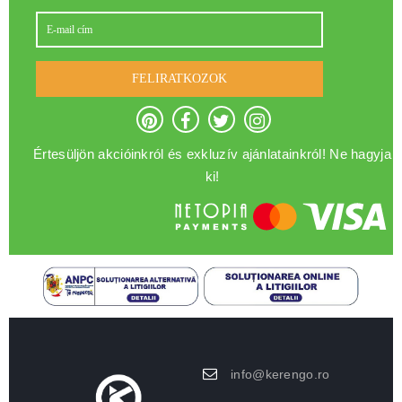
FELIRATKOZOK
Értesüljön akcióinkról és exkluzív ajánlatainkról! Ne hagyja
ki!
info@kerengo.ro