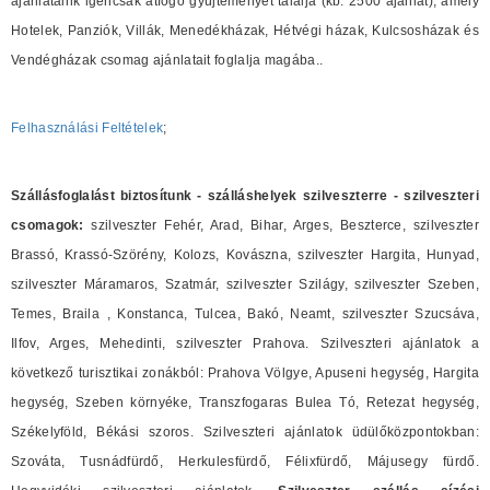
ajánlataink igencsak átfogó gyüjteményét találja (kb. 2500 ajánlat), amely
Hotelek, Panziók, Villák, Menedékházak, Hétvégi házak, Kulcsosházak és
Vendégházak csomag ajánlatait foglalja magába..
Felhasználási Feltételek
;
Szállásfoglalást biztosítunk - szálláshelyek szilveszterre - szilveszteri
csomagok:
szilveszter Fehér, Arad, Bihar, Arges, Beszterce, szilveszter
Brassó, Krassó-Szörény, Kolozs, Kovászna, szilveszter Hargita, Hunyad,
szilveszter Máramaros, Szatmár, szilveszter Szilágy, szilveszter Szeben,
Temes, Braila , Konstanca, Tulcea, Bakó, Neamt, szilveszter Szucsáva,
Ilfov, Arges, Mehedinti, szilveszter Prahova. Szilveszteri ajánlatok a
következő turisztikai zonákból: Prahova Völgye, Apuseni hegység, Hargita
hegység, Szeben környéke, Transzfogaras Bulea Tó, Retezat hegység,
Székelyföld, Békási szoros. Szilveszteri ajánlatok üdülőközpontokban:
Szováta, Tusnádfürdő, Herkulesfürdő, Félixfürdő, Májusegy fürdő.