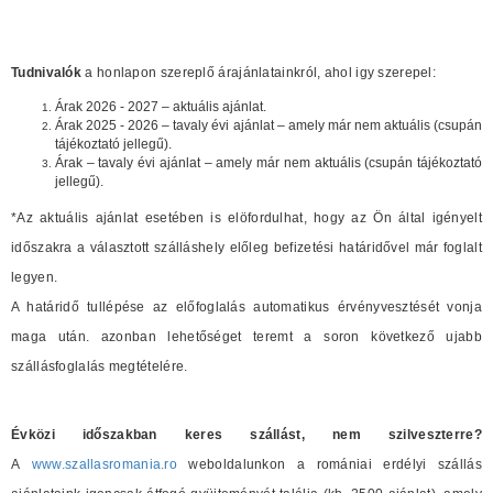
Tudnivalók
a honlapon szereplő árajánlatainkról, ahol igy szerepel:
Árak 2026 - 2027 – aktuális ajánlat.
Árak 2025 - 2026 – tavaly évi ajánlat – amely már nem aktuális (csupán
tájékoztató jellegű).
Árak – tavaly évi ajánlat – amely már nem aktuális (csupán tájékoztató
jellegű).
*Az aktuális ajánlat esetében is elöfordulhat, hogy az Ön által igényelt
időszakra a választott szálláshely előleg befizetési határidővel már foglalt
legyen.
A határidő tullépése az előfoglalás automatikus érvényvesztését vonja
maga után. azonban lehetőséget teremt a soron következő ujabb
szállásfoglalás megtételére.
Évközi időszakban keres szállást, nem szilveszterre?
A
www.szallasromania.ro
weboldalunkon a romániai erdélyi szállás