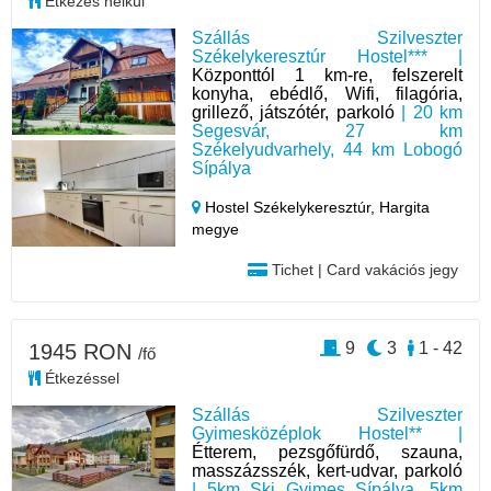
Étkezés nélkül
Szállás Szilveszter
Székelykeresztúr Hostel*** |
Központtól 1 km-re, felszerelt
konyha, ebédlő, Wifi, filagória,
grillező, játszótér, parkoló
| 20 km
Segesvár, 27 km
Székelyudvarhely, 44 km Lobogó
Sípálya
Hostel Székelykeresztúr,
Hargita
megye
Tichet | Card vakációs jegy
9
3
1 - 42
1945 RON
/fő
Étkezéssel
Szállás Szilveszter
Gyimesközéplok Hostel** |
Étterem, pezsgőfürdő, szauna,
masszázsszék, kert-udvar, parkoló
| 5km Ski Gyimes Sípálya, 5km