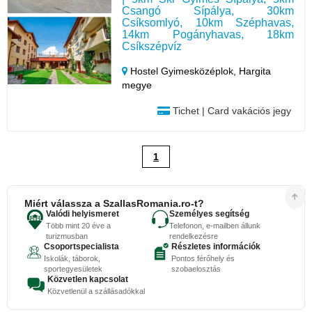
Csangó Sípálya, 30km
Csíksomlyó, 10km Széphavas,
14km Pogányhavas, 18km
Csíkszépvíz
Hostel Gyimesközéplok,
Hargita
megye
Tichet | Card vakációs jegy
1
Miért válassza a SzallasRomania.ro-t?
Valódi helyismeret
Személyes segítség
Több mint 20 éve a
Telefonon, e-mailben állunk
turizmusban
rendelkezésre
Csoportspecialista
Részletes információk
Iskolák, táborok,
Pontos férőhely és
sportegyesületek
szobaelosztás
Közvetlen kapcsolat
Közvetlenül a szállásadókkal