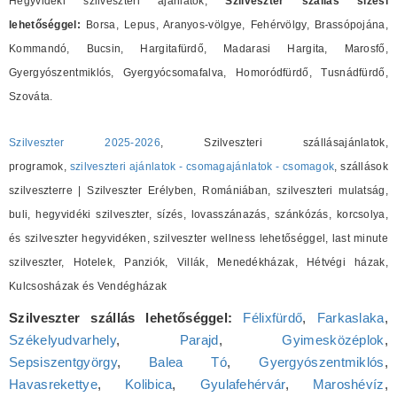
Hegyvidéki szilveszteri ajánlatok,
Szilveszter szállás sízési
lehetőséggel:
Borsa, Lepus, Aranyos-völgye, Fehérvölgy, Brassópojána,
Kommandó, Bucsin, Hargitafürdő, Madarasi Hargita, Marosfő,
Gyergyószentmiklós, Gyergyócsomafalva, Homoródfürdő, Tusnádfürdő,
Szováta.
Szilveszter 2025-2026
, Szilveszteri szállásajánlatok,
programok,
szilveszteri ajánlatok - csomagajánlatok - csomagok
, szállások
szilveszterre | Szilveszter Erélyben, Romániában, szilveszteri mulatság,
buli, hegyvidéki szilveszter, sízés, lovasszánazás, szánkózás, korcsolya,
és szilveszter hegyvidéken, szilveszter wellness lehetőséggel, last minute
szilveszter, Hotelek, Panziók, Villák, Menedékházak, Hétvégi házak,
Kulcsosházak és Vendégházak
Szilveszter szállás lehetőséggel:
Félixfürdő
,
Farkaslaka
,
Székelyudvarhely
,
Parajd
,
Gyimesközéplok
,
Sepsiszentgyörgy
,
Balea Tó
,
Gyergyószentmiklós
,
Havasrekettye
,
Kolibica
,
Gyulafehérvár
,
Maroshévíz
,