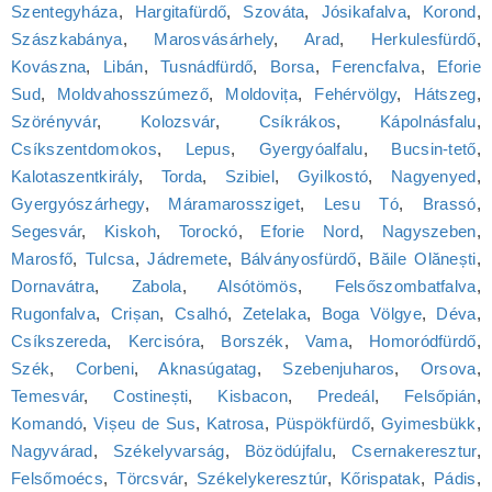
Szentegyháza
,
Hargitafürdő
,
Szováta
,
Jósikafalva
,
Korond
,
Szászkabánya
,
Marosvásárhely
,
Arad
,
Herkulesfürdő
,
Kovászna
,
Libán
,
Tusnádfürdő
,
Borsa
,
Ferencfalva
,
Eforie
Sud
,
Moldvahosszúmező
,
Moldovița
,
Fehérvölgy
,
Hátszeg
,
Szörényvár
,
Kolozsvár
,
Csíkrákos
,
Kápolnásfalu
,
Csíkszentdomokos
,
Lepus
,
Gyergyóalfalu
,
Bucsin-tető
,
Kalotaszentkirály
,
Torda
,
Szibiel
,
Gyilkostó
,
Nagyenyed
,
Gyergyószárhegy
,
Máramarossziget
,
Lesu Tó
,
Brassó
,
Segesvár
,
Kiskoh
,
Torockó
,
Eforie Nord
,
Nagyszeben
,
Marosfő
,
Tulcsa
,
Jádremete
,
Bálványosfürdő
,
Băile Olănești
,
Dornavátra
,
Zabola
,
Alsótömös
,
Felsőszombatfalva
,
Rugonfalva
,
Crișan
,
Csalhó
,
Zetelaka
,
Boga Völgye
,
Déva
,
Csíkszereda
,
Kercisóra
,
Borszék
,
Vama
,
Homoródfürdő
,
Szék
,
Corbeni
,
Aknasúgatag
,
Szebenjuharos
,
Orsova
,
Temesvár
,
Costinești
,
Kisbacon
,
Predeál
,
Felsőpián
,
Komandó
,
Vișeu de Sus
,
Katrosa
,
Püspökfürdő
,
Gyimesbükk
,
Nagyvárad
,
Székelyvarság
,
Bözödújfalu
,
Csernakeresztur
,
Felsőmoécs
,
Törcsvár
,
Székelykeresztúr
,
Kőrispatak
,
Pádis
,