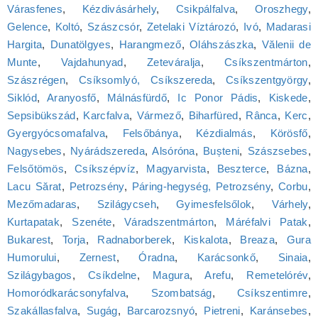
Várasfenes
,
Kézdivásárhely
,
Csikpálfalva
,
Oroszhegy
,
Gelence
,
Koltó
,
Szászcsór
,
Zetelaki Víztározó
,
Ivó
,
Madarasi
Hargita
,
Dunatölgyes
,
Harangmező
,
Oláhszászka
,
Vălenii de
Munte
,
Vajdahunyad
,
Zeteváralja
,
Csíkszentmárton
,
Szászrégen
,
Csíksomlyó, Csíkszereda
,
Csíkszentgyörgy
,
Siklód
,
Aranyosfő
,
Málnásfürdő
,
Ic Ponor Pádis
,
Kiskede
,
Sepsibükszád
,
Karcfalva
,
Vármező
,
Biharfüred
,
Rânca
,
Kerc
,
Gyergyócsomafalva
,
Felsőbánya
,
Kézdialmás
,
Körösfő
,
Nagysebes
,
Nyárádszereda
,
Alsóróna
,
Bușteni
,
Szászsebes
,
Felsőtömös
,
Csíkszépvíz
,
Magyarvista
,
Beszterce
,
Bázna
,
Lacu Sărat
,
Petrozsény
,
Páring-hegység, Petrozsény
,
Corbu
,
Mezőmadaras
,
Szilágycseh
,
Gyimesfelsőlok
,
Várhely
,
Kurtapatak
,
Szenéte
,
Váradszentmárton
,
Máréfalvi Patak
,
Bukarest
,
Torja
,
Radnaborberek
,
Kiskalota
,
Breaza
,
Gura
Humorului
,
Zernest
,
Óradna
,
Karácsonkő
,
Sinaia
,
Szilágybagos
,
Csíkdelne
,
Magura
,
Arefu
,
Remetelórév
,
Homoródkarácsonyfalva
,
Szombatság
,
Csíkszentimre
,
Szakállasfalva
,
Sugág
,
Barcarozsnyó
,
Pietreni
,
Karánsebes
,