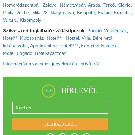
Homoródszentpál
,
Zsidve
,
Németvásár
,
Arada
,
Tarkő
,
Slănic
,
Chilia Veche
,
Mila 23
,
Nagybánya
,
Kisapold
,
Frasin
,
Brăduleț
,
Vulturu
,
Kisompoly
Szilveszteri foglalható szállástípusok:
Panzió
,
Vendégház
,
Hotel**
,
Kulcsosház
,
Hotel***
,
Hostel
,
Villa
,
Bérelhető
lakás/szoba
,
Apartmanház
,
Hotel****
,
Kemping faházak
,
Motel
,
Fogadó
,
Hotel‑apartman
Információk a vakációs jegyekről és kártyákról
HÍRLEVÉL
FELIRATKOZOK