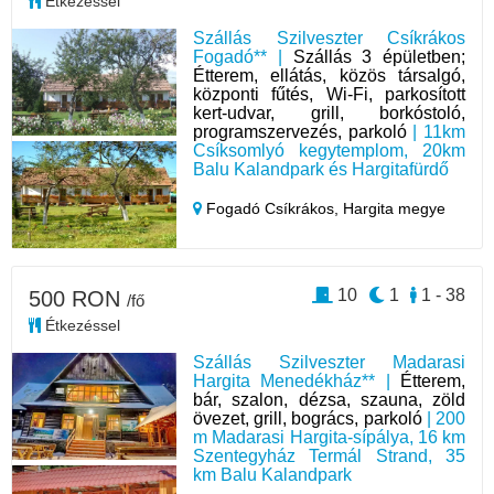
Étkezéssel
Szállás Szilveszter Csíkrákos
Fogadó** |
Szállás 3 épületben;
Étterem, ellátás, közös társalgó,
központi fűtés, Wi-Fi, parkosított
kert-udvar, grill, borkóstoló,
programszervezés, parkoló
| 11km
Csíksomlyó kegytemplom, 20km
Balu Kalandpark és Hargitafürdő
Fogadó Csíkrákos,
Hargita megye
10
1
1 - 38
500 RON
/fő
Étkezéssel
Szállás Szilveszter Madarasi
Hargita Menedékház** |
Étterem,
bár, szalon, dézsa, szauna, zöld
övezet, grill, bogrács, parkoló
| 200
m Madarasi Hargita-sípálya, 16 km
Szentegyház Termál Strand, 35
km Balu Kalandpark