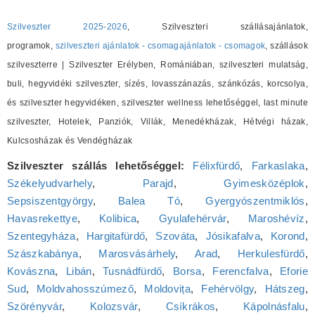
Szilveszter 2025-2026
, Szilveszteri szállásajánlatok,
programok,
szilveszteri ajánlatok - csomagajánlatok - csomagok
, szállások
szilveszterre | Szilveszter Erélyben, Romániában, szilveszteri mulatság,
buli, hegyvidéki szilveszter, sízés, lovasszánazás, szánkózás, korcsolya,
és szilveszter hegyvidéken, szilveszter wellness lehetőséggel, last minute
szilveszter, Hotelek, Panziók, Villák, Menedékházak, Hétvégi házak,
Kulcsosházak és Vendégházak
Szilveszter szállás lehetőséggel:
Félixfürdő
,
Farkaslaka
,
Székelyudvarhely
,
Parajd
,
Gyimesközéplok
,
Sepsiszentgyörgy
,
Balea Tó
,
Gyergyószentmiklós
,
Havasrekettye
,
Kolibica
,
Gyulafehérvár
,
Maroshévíz
,
Szentegyháza
,
Hargitafürdő
,
Szováta
,
Jósikafalva
,
Korond
,
Szászkabánya
,
Marosvásárhely
,
Arad
,
Herkulesfürdő
,
Kovászna
,
Libán
,
Tusnádfürdő
,
Borsa
,
Ferencfalva
,
Eforie
Sud
,
Moldvahosszúmező
,
Moldovița
,
Fehérvölgy
,
Hátszeg
,
Szörényvár
,
Kolozsvár
,
Csíkrákos
,
Kápolnásfalu
,