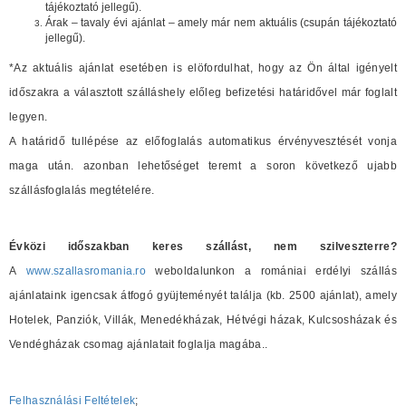
tájékoztató jellegű).
Árak – tavaly évi ajánlat – amely már nem aktuális (csupán tájékoztató
jellegű).
*Az aktuális ajánlat esetében is elöfordulhat, hogy az Ön által igényelt
időszakra a választott szálláshely előleg befizetési határidővel már foglalt
legyen.
A határidő tullépése az előfoglalás automatikus érvényvesztését vonja
maga után. azonban lehetőséget teremt a soron következő ujabb
szállásfoglalás megtételére.
Évközi időszakban keres szállást, nem szilveszterre?
A
www.szallasromania.ro
weboldalunkon a romániai erdélyi szállás
ajánlataink igencsak átfogó gyüjteményét találja (kb. 2500 ajánlat), amely
Hotelek, Panziók, Villák, Menedékházak, Hétvégi házak, Kulcsosházak és
Vendégházak csomag ajánlatait foglalja magába..
Felhasználási Feltételek
;