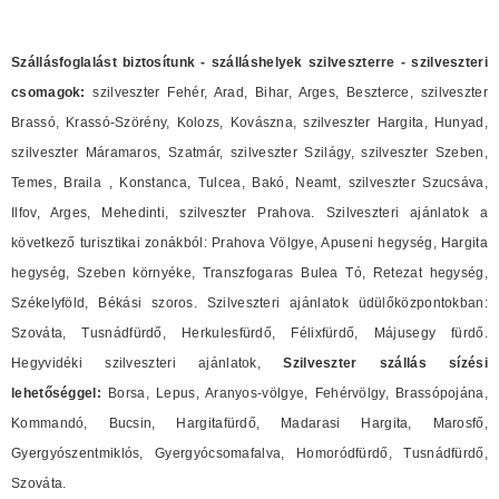
Szállásfoglalást biztosítunk - szálláshelyek szilveszterre - szilveszteri
csomagok:
szilveszter Fehér, Arad, Bihar, Arges, Beszterce, szilveszter
Brassó, Krassó-Szörény, Kolozs, Kovászna, szilveszter Hargita, Hunyad,
szilveszter Máramaros, Szatmár, szilveszter Szilágy, szilveszter Szeben,
Temes, Braila , Konstanca, Tulcea, Bakó, Neamt, szilveszter Szucsáva,
Ilfov, Arges, Mehedinti, szilveszter Prahova. Szilveszteri ajánlatok a
következő turisztikai zonákból: Prahova Völgye, Apuseni hegység, Hargita
hegység, Szeben környéke, Transzfogaras Bulea Tó, Retezat hegység,
Székelyföld, Békási szoros. Szilveszteri ajánlatok üdülőközpontokban:
Szováta, Tusnádfürdő, Herkulesfürdő, Félixfürdő, Májusegy fürdő.
Hegyvidéki szilveszteri ajánlatok,
Szilveszter szállás sízési
lehetőséggel:
Borsa, Lepus, Aranyos-völgye, Fehérvölgy, Brassópojána,
Kommandó, Bucsin, Hargitafürdő, Madarasi Hargita, Marosfő,
Gyergyószentmiklós, Gyergyócsomafalva, Homoródfürdő, Tusnádfürdő,
Szováta.