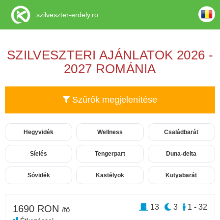
szilveszter-erdely.ro
SZILVESZTERI AJÁNLATOK 2026 -
2027 ROMÁNIA
Szűrők megjelenítése
Hegyvidék
Wellness
Családbarát
Síelés
Tengerpart
Duna-delta
Sóvidék
Kastélyok
Kutyabarát
13
3
1 - 32
1690 RON
/fő