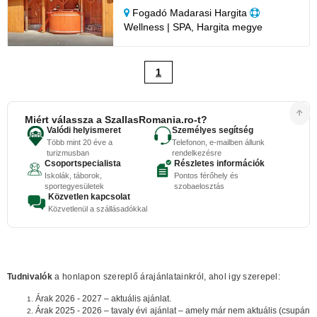
Fogadó Madarasi Hargita
Wellness | SPA, Hargita megye
1
Miért válassza a SzallasRomania.ro-t?
Valódi helyismeret
Személyes segítség
Több mint 20 éve a
Telefonon, e-mailben állunk
turizmusban
rendelkezésre
Csoportspecialista
Részletes információk
Iskolák, táborok,
Pontos férőhely és
sportegyesületek
szobaelosztás
Közvetlen kapcsolat
Közvetlenül a szállásadókkal
Tudnivalók
a honlapon szereplő árajánlatainkról, ahol igy szerepel:
Árak 2026 - 2027 – aktuális ajánlat.
Árak 2025 - 2026 – tavaly évi ajánlat – amely már nem aktuális (csupán