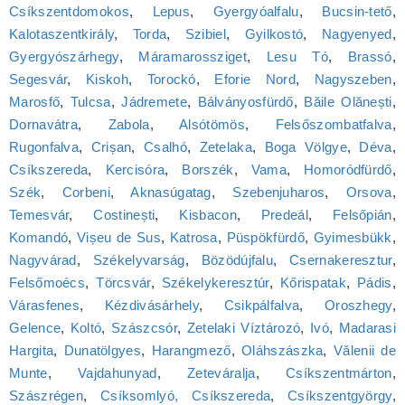
Csíkszentdomokos
,
Lepus
,
Gyergyóalfalu
,
Bucsin-tető
,
Kalotaszentkirály
,
Torda
,
Szibiel
,
Gyilkostó
,
Nagyenyed
,
Gyergyószárhegy
,
Máramarossziget
,
Lesu Tó
,
Brassó
,
Segesvár
,
Kiskoh
,
Torockó
,
Eforie Nord
,
Nagyszeben
,
Marosfő
,
Tulcsa
,
Jádremete
,
Bálványosfürdő
,
Băile Olănești
,
Dornavátra
,
Zabola
,
Alsótömös
,
Felsőszombatfalva
,
Rugonfalva
,
Crișan
,
Csalhó
,
Zetelaka
,
Boga Völgye
,
Déva
,
Csíkszereda
,
Kercisóra
,
Borszék
,
Vama
,
Homoródfürdő
,
Szék
,
Corbeni
,
Aknasúgatag
,
Szebenjuharos
,
Orsova
,
Temesvár
,
Costinești
,
Kisbacon
,
Predeál
,
Felsőpián
,
Komandó
,
Vișeu de Sus
,
Katrosa
,
Püspökfürdő
,
Gyimesbükk
,
Nagyvárad
,
Székelyvarság
,
Bözödújfalu
,
Csernakeresztur
,
Felsőmoécs
,
Törcsvár
,
Székelykeresztúr
,
Kőrispatak
,
Pádis
,
Várasfenes
,
Kézdivásárhely
,
Csikpálfalva
,
Oroszhegy
,
Gelence
,
Koltó
,
Szászcsór
,
Zetelaki Víztározó
,
Ivó
,
Madarasi
Hargita
,
Dunatölgyes
,
Harangmező
,
Oláhszászka
,
Vălenii de
Munte
,
Vajdahunyad
,
Zeteváralja
,
Csíkszentmárton
,
Szászrégen
,
Csíksomlyó, Csíkszereda
,
Csíkszentgyörgy
,