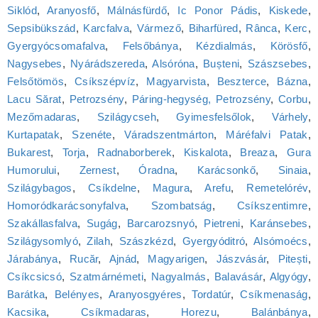
Siklód
,
Aranyosfő
,
Málnásfürdő
,
Ic Ponor Pádis
,
Kiskede
,
Sepsibükszád
,
Karcfalva
,
Vármező
,
Biharfüred
,
Rânca
,
Kerc
,
Gyergyócsomafalva
,
Felsőbánya
,
Kézdialmás
,
Körösfő
,
Nagysebes
,
Nyárádszereda
,
Alsóróna
,
Bușteni
,
Szászsebes
,
Felsőtömös
,
Csíkszépvíz
,
Magyarvista
,
Beszterce
,
Bázna
,
Lacu Sărat
,
Petrozsény
,
Páring-hegység, Petrozsény
,
Corbu
,
Mezőmadaras
,
Szilágycseh
,
Gyimesfelsőlok
,
Várhely
,
Kurtapatak
,
Szenéte
,
Váradszentmárton
,
Máréfalvi Patak
,
Bukarest
,
Torja
,
Radnaborberek
,
Kiskalota
,
Breaza
,
Gura
Humorului
,
Zernest
,
Óradna
,
Karácsonkő
,
Sinaia
,
Szilágybagos
,
Csíkdelne
,
Magura
,
Arefu
,
Remetelórév
,
Homoródkarácsonyfalva
,
Szombatság
,
Csíkszentimre
,
Szakállasfalva
,
Sugág
,
Barcarozsnyó
,
Pietreni
,
Karánsebes
,
Szilágysomlyó
,
Zilah
,
Szászkézd
,
Gyergyóditró
,
Alsómoécs
,
Járabánya
,
Rucăr
,
Ajnád
,
Magyarigen
,
Jászvásár
,
Pitești
,
Csíkcsicsó
,
Szatmárnémeti
,
Nagyalmás
,
Balavásár
,
Algyógy
,
Barátka
,
Belényes
,
Aranyosgyéres
,
Tordatúr
,
Csíkmenaság
,
Kacsika
,
Csíkmadaras
,
Horezu
,
Balánbánya
,