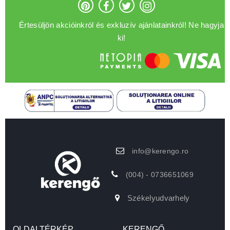
Értesüljön akcióinkról és exkluzív ajánlatainkról! Ne hagyja
ki!
info@kerengo.ro
(004) - 0736651069
Székelyudvarhely
OLDALTÉRKÉP
KERENGŐ