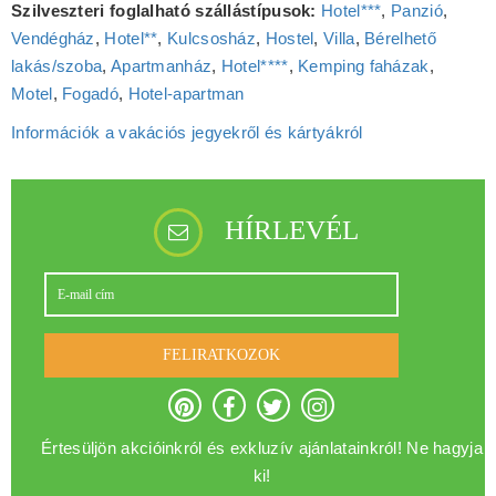
Szilveszteri foglalható szállástípusok:
Hotel***
,
Panzió
,
Vendégház
,
Hotel**
,
Kulcsosház
,
Hostel
,
Villa
,
Bérelhető
lakás/szoba
,
Apartmanház
,
Hotel****
,
Kemping faházak
,
Motel
,
Fogadó
,
Hotel‑apartman
Információk a vakációs jegyekről és kártyákról
HÍRLEVÉL
FELIRATKOZOK
Értesüljön akcióinkról és exkluzív ajánlatainkról! Ne hagyja
ki!