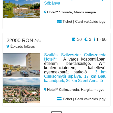
Sóbánya
Hotel** Szováta,
Maros megye
Tichet | Card vakációs jegy
30
3
1 - 60
22000 RON
/ház
Étkezés feláras
Szállás Szilveszter Csíkszereda
Hotel** |
A város központjában,
étterem, bár-társaslgó, Wifi,
konferenciaterem, kábeltévé,
gyermekbarát, parkoló
| 3 km
Csiksomlyói sípálya, 17 km Balu
kalandpark, 26 km Szent Anna tó
Hotel** Csíkszereda,
Hargita megye
Tichet | Card vakációs jegy