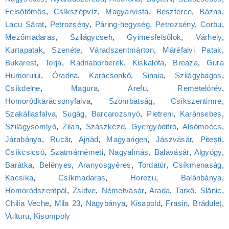
Felsőtömös
,
Csíkszépvíz
,
Magyarvista
,
Beszterce
,
Bázna
,
Lacu Sărat
,
Petrozsény
,
Páring-hegység, Petrozsény
,
Corbu
,
Mezőmadaras
,
Szilágycseh
,
Gyimesfelsőlok
,
Várhely
,
Kurtapatak
,
Szenéte
,
Váradszentmárton
,
Máréfalvi Patak
,
Bukarest
,
Torja
,
Radnaborberek
,
Kiskalota
,
Breaza
,
Gura
Humorului
,
Óradna
,
Karácsonkő
,
Sinaia
,
Szilágybagos
,
Csíkdelne
,
Magura
,
Arefu
,
Remetelórév
,
Homoródkarácsonyfalva
,
Szombatság
,
Csíkszentimre
,
Szakállasfalva
,
Sugág
,
Barcarozsnyó
,
Pietreni
,
Karánsebes
,
Szilágysomlyó
,
Zilah
,
Szászkézd
,
Gyergyóditró
,
Alsómoécs
,
Járabánya
,
Rucăr
,
Ajnád
,
Magyarigen
,
Jászvásár
,
Pitești
,
Csíkcsicsó
,
Szatmárnémeti
,
Nagyalmás
,
Balavásár
,
Algyógy
,
Barátka
,
Belényes
,
Aranyosgyéres
,
Tordatúr
,
Csíkmenaság
,
Kacsika
,
Csíkmadaras
,
Horezu
,
Balánbánya
,
Homoródszentpál
,
Zsidve
,
Németvásár
,
Arada
,
Tarkő
,
Slănic
,
Chilia Veche
,
Mila 23
,
Nagybánya
,
Kisapold
,
Frasin
,
Brăduleț
,
Vulturu
,
Kisompoly