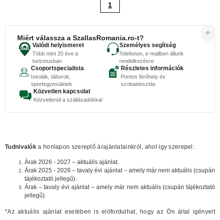
1
Miért válassza a SzallasRomania.ro-t?
Valódi helyismeret
Személyes segítség
Több mint 20 éve a
Telefonon, e-mailben állunk
turizmusban
rendelkezésre
Csoportspecialista
Részletes információk
Iskolák, táborok,
Pontos férőhely és
sportegyesületek
szobaelosztás
Közvetlen kapcsolat
Közvetlenül a szállásadókkal
Tudnivalók
a honlapon szereplő árajánlatainkról, ahol igy szerepel:
Árak 2026 - 2027 – aktuális ajánlat.
Árak 2025 - 2026 – tavaly évi ajánlat – amely már nem aktuális (csupán
tájékoztató jellegű).
Árak – tavaly évi ajánlat – amely már nem aktuális (csupán tájékoztató
jellegű).
*Az aktuális ajánlat esetében is elöfordulhat, hogy az Ön által igényelt