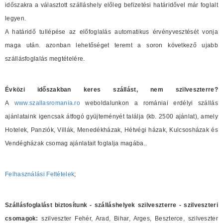
időszakra a választott szálláshely előleg befizetési határidővel már foglalt
legyen.
A határidő tullépése az előfoglalás automatikus érvényvesztését vonja
maga után. azonban lehetőséget teremt a soron következő ujabb
szállásfoglalás megtételére.
Évközi időszakban keres szállást, nem szilveszterre?
A
www.szallasromania.ro
weboldalunkon a romániai erdélyi szállás
ajánlataink igencsak átfogó gyüjteményét találja (kb. 2500 ajánlat), amely
Hotelek, Panziók, Villák, Menedékházak, Hétvégi házak, Kulcsosházak és
Vendégházak csomag ajánlatait foglalja magába..
Felhasználási Feltételek
;
Szállásfoglalást biztosítunk - szálláshelyek szilveszterre - szilveszteri
csomagok:
szilveszter Fehér, Arad, Bihar, Arges, Beszterce, szilveszter