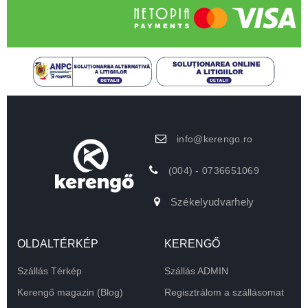
info@kerengo.ro
(004) - 0736651069
Székelyudvarhely
OLDALTÉRKÉP
KERENGŐ
Szállás Térkép
Szállás ADMIN
Kerengő magazin (Blog)
Regisztrálom a szállásomat