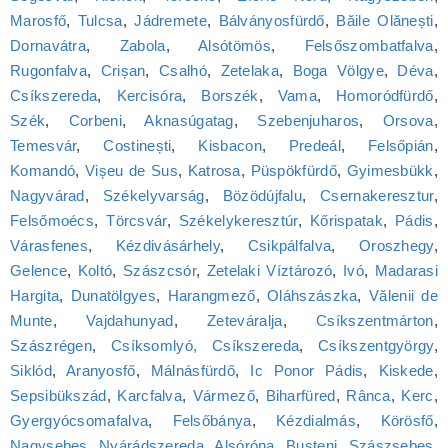
Marosfő
,
Tulcsa
,
Jádremete
,
Bálványosfürdő
,
Băile Olănești
,
Dornavátra
,
Zabola
,
Alsótömös
,
Felsőszombatfalva
,
Rugonfalva
,
Crișan
,
Csalhó
,
Zetelaka
,
Boga Völgye
,
Déva
,
Csíkszereda
,
Kercisóra
,
Borszék
,
Vama
,
Homoródfürdő
,
Szék
,
Corbeni
,
Aknasúgatag
,
Szebenjuharos
,
Orsova
,
Temesvár
,
Costinești
,
Kisbacon
,
Predeál
,
Felsőpián
,
Komandó
,
Vișeu de Sus
,
Katrosa
,
Püspökfürdő
,
Gyimesbükk
,
Nagyvárad
,
Székelyvarság
,
Bözödújfalu
,
Csernakeresztur
,
Felsőmoécs
,
Törcsvár
,
Székelykeresztúr
,
Kőrispatak
,
Pádis
,
Várasfenes
,
Kézdivásárhely
,
Csikpálfalva
,
Oroszhegy
,
Gelence
,
Koltó
,
Szászcsór
,
Zetelaki Víztározó
,
Ivó
,
Madarasi
Hargita
,
Dunatölgyes
,
Harangmező
,
Oláhszászka
,
Vălenii de
Munte
,
Vajdahunyad
,
Zeteváralja
,
Csíkszentmárton
,
Szászrégen
,
Csíksomlyó, Csíkszereda
,
Csíkszentgyörgy
,
Siklód
,
Aranyosfő
,
Málnásfürdő
,
Ic Ponor Pádis
,
Kiskede
,
Sepsibükszád
,
Karcfalva
,
Vármező
,
Biharfüred
,
Rânca
,
Kerc
,
Gyergyócsomafalva
,
Felsőbánya
,
Kézdialmás
,
Körösfő
,
Nagysebes
,
Nyárádszereda
,
Alsóróna
,
Bușteni
,
Szászsebes
,