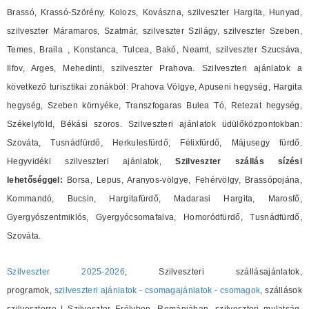
Brassó, Krassó-Szörény, Kolozs, Kovászna, szilveszter Hargita, Hunyad,
szilveszter Máramaros, Szatmár, szilveszter Szilágy, szilveszter Szeben,
Temes, Braila , Konstanca, Tulcea, Bakó, Neamt, szilveszter Szucsáva,
Ilfov, Arges, Mehedinti, szilveszter Prahova. Szilveszteri ajánlatok a
következő turisztikai zonákból: Prahova Völgye, Apuseni hegység, Hargita
hegység, Szeben környéke, Transzfogaras Bulea Tó, Retezat hegység,
Székelyföld, Békási szoros. Szilveszteri ajánlatok üdülőközpontokban:
Szováta, Tusnádfürdő, Herkulesfürdő, Félixfürdő, Májusegy fürdő.
Hegyvidéki szilveszteri ajánlatok,
Szilveszter szállás sízési
lehetőséggel:
Borsa, Lepus, Aranyos-völgye, Fehérvölgy, Brassópojána,
Kommandó, Bucsin, Hargitafürdő, Madarasi Hargita, Marosfő,
Gyergyószentmiklós, Gyergyócsomafalva, Homoródfürdő, Tusnádfürdő,
Szováta.
Szilveszter 2025-2026
, Szilveszteri szállásajánlatok,
programok,
szilveszteri ajánlatok - csomagajánlatok - csomagok
, szállások