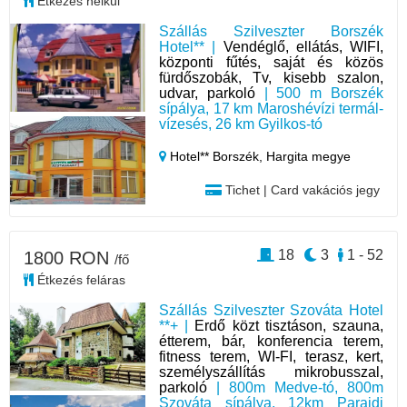
Étkezés nélkül
Szállás Szilveszter Borszék
Hotel** |
Vendéglő, ellátás, WIFI,
központi fűtés, saját és közös
fürdőszobák, Tv, kisebb szalon,
udvar, parkoló
| 500 m Borszék
sípálya, 17 km Maroshévízi termál-
vízesés, 26 km Gyilkos-tó
Hotel** Borszék,
Hargita megye
Tichet | Card vakációs jegy
18
3
1 - 52
1800 RON
/fő
Étkezés feláras
Szállás Szilveszter Szováta Hotel
**+ |
Erdő közt tisztáson, szauna,
étterem, bár, konferencia terem,
fitness terem, WI-FI, terasz, kert,
személyszállítás mikrobusszal,
parkoló
| 800m Medve-tó, 800m
Szováta sípálya, 12km Parajdi