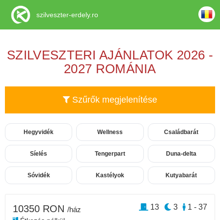
szilveszter-erdely.ro
SZILVESZTERI AJÁNLATOK 2026 -
2027 ROMÁNIA
Szűrők megjelenítése
Hegyvidék
Wellness
Családbarát
Síelés
Tengerpart
Duna-delta
Sóvidék
Kastélyok
Kutyabarát
13
3
1 - 37
10350 RON
/ház