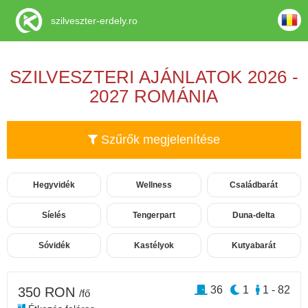
szilveszter-erdely.ro
SZILVESZTERI AJÁNLATOK 2026 -
2027 ROMÁNIA
Szűrők megjelenítése
Hegyvidék
Wellness
Családbarát
Síelés
Tengerpart
Duna-delta
Sóvidék
Kastélyok
Kutyabarát
36
1
1 - 82
350 RON
/fő