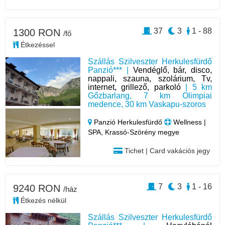
37
3
1 - 88
1300 RON
/fő
Étkezéssel
Szállás Szilveszter Herkulesfürdő
Panzió*** |
Vendéglő, bár, disco,
nappali, szauna, szolárium, Tv,
internet, grillező, parkoló
| 5 km
Gőzbarlang, 7 km Olimpiai
medence, 30 km Vaskapu-szoros
Panzió Herkulesfürdő
Wellness |
SPA, Krassó-Szörény megye
Tichet | Card vakációs jegy
7
3
1 - 16
9240 RON
/ház
Étkezés nélkül
Szállás Szilveszter Herkulesfürdő