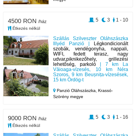
5
3
1 - 10
4500 RON
/ház
Étkezés nélkül
Szállás Szilveszter Oláhszászka
Illyéd Panzió |
Légkondicionált
szobák, vendégonyha, nappali,
WIFI, fedett terasz, nagy
udvar,piknikezőhely, grillezési
lehetőség, parkoló
| 7 km La
Văioaga-vízesés, 10 km Néra
Szoros, 9 km Beușnița-vízesések,
15 km Ördög-t
Panzió Oláhszászka,
Krassó-
Szörény megye
5
3
1 - 16
9000 RON
/ház
Étkezés nélkül
Szállás Szilveszter Oláhszászka