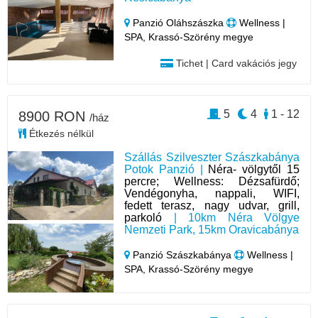
Panzió Oláhszászka
Wellness |
SPA, Krassó-Szörény megye
Tichet | Card vakációs jegy
5
4
1 - 12
8900 RON
/ház
Étkezés nélkül
Szállás Szilveszter Szászkabánya
Potok Panzió |
Néra- völgytől 15
percre; Wellness: Dézsafürdő;
Vendégonyha, nappali, WIFI,
fedett terasz, nagy udvar, grill,
parkoló
| 10km Néra Völgye
Nemzeti Park, 15km Oravicabánya
Panzió Szászkabánya
Wellness |
SPA, Krassó-Szörény megye