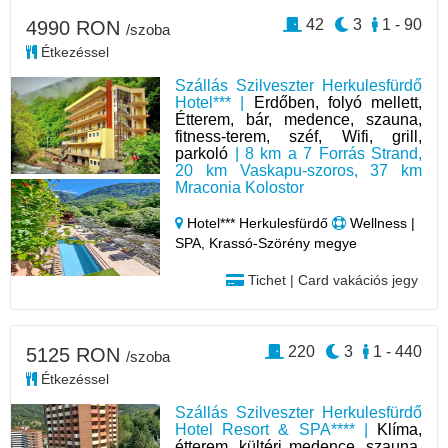
42
3
1 - 90
4990 RON
/szoba
Étkezéssel
Szállás Szilveszter Herkulesfürdő
Hotel*** |
Erdőben, folyó mellett,
Étterem, bár, medence, szauna,
fitness-terem, széf, Wifi, grill,
parkoló
| 8 km a 7 Forrás Strand,
20 km Vaskapu-szoros, 37 km
Mraconia Kolostor
Hotel*** Herkulesfürdő
Wellness |
SPA, Krassó-Szörény megye
Tichet | Card vakációs jegy
220
3
1 - 440
5125 RON
/szoba
Étkezéssel
Szállás Szilveszter Herkulesfürdő
Hotel Resort & SPA**** |
Klíma,
étterem, kültéri medence, szauna,