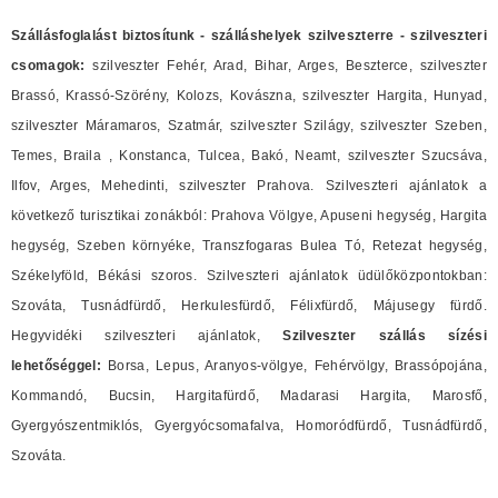
Szállásfoglalást biztosítunk - szálláshelyek szilveszterre - szilveszteri
csomagok:
szilveszter Fehér, Arad, Bihar, Arges, Beszterce, szilveszter
Brassó, Krassó-Szörény, Kolozs, Kovászna, szilveszter Hargita, Hunyad,
szilveszter Máramaros, Szatmár, szilveszter Szilágy, szilveszter Szeben,
Temes, Braila , Konstanca, Tulcea, Bakó, Neamt, szilveszter Szucsáva,
Ilfov, Arges, Mehedinti, szilveszter Prahova. Szilveszteri ajánlatok a
következő turisztikai zonákból: Prahova Völgye, Apuseni hegység, Hargita
hegység, Szeben környéke, Transzfogaras Bulea Tó, Retezat hegység,
Székelyföld, Békási szoros. Szilveszteri ajánlatok üdülőközpontokban:
Szováta, Tusnádfürdő, Herkulesfürdő, Félixfürdő, Májusegy fürdő.
Hegyvidéki szilveszteri ajánlatok,
Szilveszter szállás sízési
lehetőséggel:
Borsa, Lepus, Aranyos-völgye, Fehérvölgy, Brassópojána,
Kommandó, Bucsin, Hargitafürdő, Madarasi Hargita, Marosfő,
Gyergyószentmiklós, Gyergyócsomafalva, Homoródfürdő, Tusnádfürdő,
Szováta.