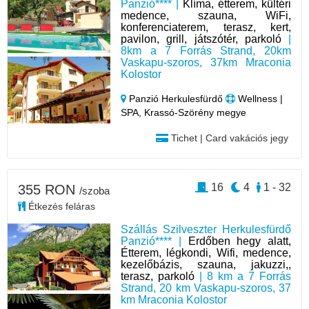
Panzió**** |
Klíma, étterem, kültéri
medence, szauna, WiFi,
konferenciaterem, terasz, kert,
pavilon, grill, játszótér, parkoló
|
8km a 7 Forrás Strand, 20km
Vaskapu-szoros, 37km Mraconia
Kolostor
Panzió Herkulesfürdő
Wellness |
SPA, Krassó-Szörény megye
Tichet | Card vakációs jegy
16
4
1 - 32
355 RON
/szoba
Étkezés feláras
Szállás Szilveszter Herkulesfürdő
Panzió**** |
Erdőben hegy alatt,
Étterem, légkondi, Wifi, medence,
kezelőbázis, szauna, jakuzzi,,
terasz, parkoló
| 8 km a 7 Forrás
Strand, 20 km Vaskapu-szoros, 37
km Mraconia Kolostor