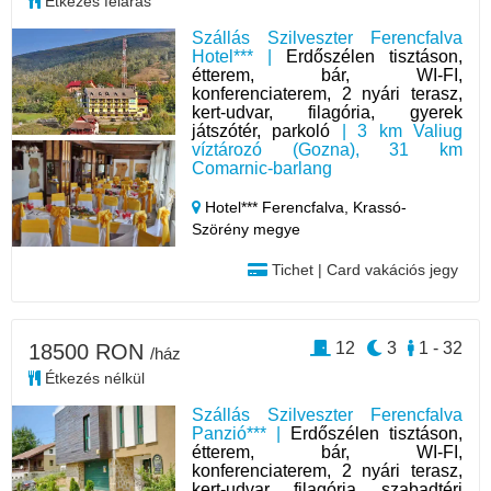
Étkezés feláras
Szállás Szilveszter Ferencfalva
Hotel*** |
Erdőszélen tisztáson,
étterem, bár, WI-FI,
konferenciaterem, 2 nyári terasz,
kert-udvar, filagória, gyerek
játszótér, parkoló
| 3 km Valiug
víztározó (Gozna), 31 km
Comarnic-barlang
Hotel*** Ferencfalva,
Krassó-
Szörény megye
Tichet | Card vakációs jegy
12
3
1 - 32
18500 RON
/ház
Étkezés nélkül
Szállás Szilveszter Ferencfalva
Panzió*** |
Erdőszélen tisztáson,
étterem, bár, WI-FI,
konferenciaterem, 2 nyári terasz,
kert-udvar, filagória, szabadtéri