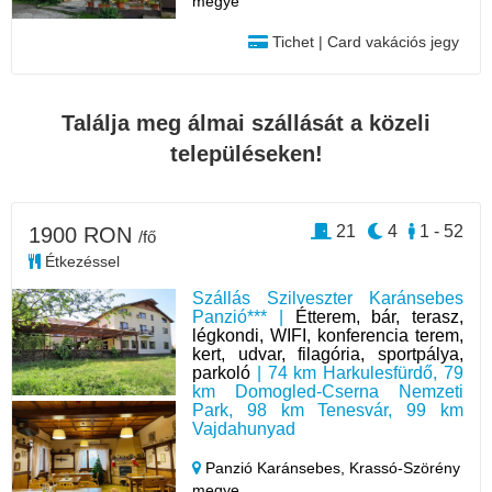
megye
Tichet | Card vakációs jegy
Találja meg álmai szállását a közeli
településeken!
21
4
1 - 52
1900 RON
/fő
Étkezéssel
Szállás Szilveszter Karánsebes
Panzió*** |
Étterem, bár, terasz,
légkondi, WIFI, konferencia terem,
kert, udvar, filagória, sportpálya,
parkoló
| 74 km Harkulesfürdő, 79
km Domogled-Cserna Nemzeti
Park, 98 km Tenesvár, 99 km
Vajdahunyad
Panzió Karánsebes,
Krassó-Szörény
megye