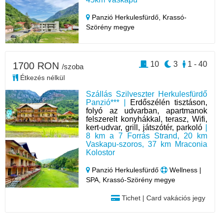
Panzió Herkulesfürdő,
Krassó-
Szörény megye
10
3
1 - 40
1700 RON
/szoba
Étkezés nélkül
Szállás Szilveszter Herkulesfürdő
Panzió*** |
Erdőszélén tisztáson,
folyó az udvarban, apartmanok
felszerelt konyhákkal, terasz, Wifi,
kert-udvar, grill, játszótér, parkoló
|
8 km a 7 Forrás Strand, 20 km
Vaskapu-szoros, 37 km Mraconia
Kolostor
Panzió Herkulesfürdő
Wellness |
SPA, Krassó-Szörény megye
Tichet | Card vakációs jegy