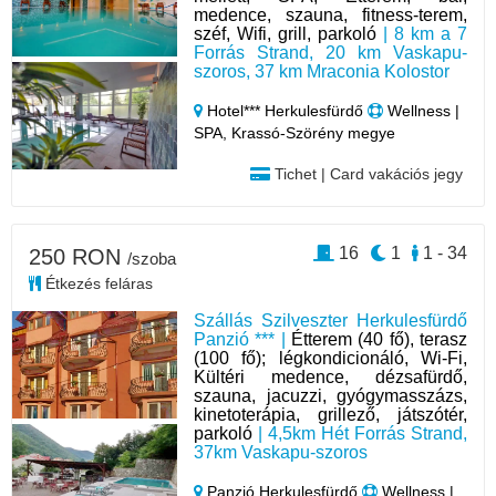
medence, szauna, fitness-terem,
széf, Wifi, grill, parkoló
| 8 km a 7
Forrás Strand, 20 km Vaskapu-
szoros, 37 km Mraconia Kolostor
Hotel*** Herkulesfürdő
Wellness |
SPA, Krassó-Szörény megye
Tichet | Card vakációs jegy
16
1
1 - 34
250 RON
/szoba
Étkezés feláras
Szállás Szilveszter Herkulesfürdő
Panzió *** |
Étterem (40 fő), terasz
(100 fő); légkondicionáló, Wi-Fi,
Kültéri medence, dézsafürdő,
szauna, jacuzzi, gyógymasszázs,
kinetoterápia, grillező, játszótér,
parkoló
| 4,5km Hét Forrás Strand,
37km Vaskapu-szoros
Panzió Herkulesfürdő
Wellness |