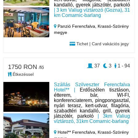
kandalló, gyerek játszótér, parkoló
| 3 km Valiug víztározó (Gozna), 31
km Comarnic-barlang
Panzió Ferencfalva,
Krassó-Szörény
megye
Tichet | Card vakációs jegy
37
3
1 - 94
1750 RON
/fő
Étkezéssel
Szállás Szilveszter Ferencfalva
Hotel** |
Erdőszélen tisztáson,
étterem, bár, WI-FI,
konferenciaterem, pingpongasztal,
nyári terasz, kert-udvar, filagória,
szabadtéri kandalló, grill, gyerek
játszótér, parkoló
| 3km Valiug
víztározó, 31km Comarnic-barlang
Hotel** Ferencfalva,
Krassó-Szörény