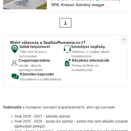
SPA, Krassó-Szörény megye
1
Miért válassza a SzallasRomania.ro-t?
Valódi helyismeret
Személyes segítség
Több mint 20 éve a
Telefonon, e-mailben állunk
turizmusban
rendelkezésre
Csoportspecialista
Részletes információk
Iskolák, táborok,
Pontos férőhely és
sportegyesületek
szobaelosztás
Közvetlen kapcsolat
Közvetlenül a szállásadókkal
Tudnivalók
a honlapon szereplő árajánlatainkról, ahol igy szerepel:
Árak 2026 - 2027 – aktuális ajánlat.
Árak 2025 - 2026 – tavaly évi ajánlat – amely már nem aktuális (csupán
tájékoztató jellegű).