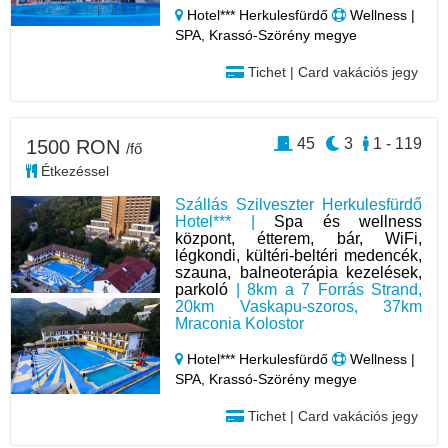
Hotel*** Herkulesfürdő
Wellness |
SPA, Krassó-Szörény megye
Tichet | Card vakációs jegy
45
3
1 - 119
1500 RON
/fő
Étkezéssel
Szállás Szilveszter Herkulesfürdő
Hotel*** |
Spa és wellness
központ, étterem, bár, WiFi,
légkondi, kültéri-beltéri medencék,
szauna, balneoterápia kezelések,
parkoló
| 8km a 7 Forrás Strand,
20km Vaskapu-szoros, 37km
Mraconia Kolostor
Hotel*** Herkulesfürdő
Wellness |
SPA, Krassó-Szörény megye
Tichet | Card vakációs jegy