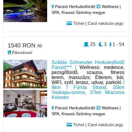
Panzió Herkulesfürdő
Wellness |
SPA, Krassó-Szörény megye
Tichet | Card vakációs jegy
25
3
1 - 54
1540 RON
/fő
Étkezéssel
Szállás Szilveszter Herkulesfürdő
Panzió*** |
Wellness: medence,
pezsgőfürdő, szauna, fitness
terem, masszázs; Étterem, bár,
WIFI, széf, terasz, udvar, parkoló
|
8km 7 Forrás Strand, 20km
Vaskapu-szoros, 37km Mraconia
Kolostor
Panzió Herkulesfürdő
Wellness |
SPA, Krassó-Szörény megye
Tichet | Card vakációs jegy