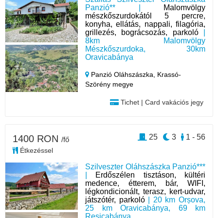
Panzió** |
Malomvölgy
mészkőszurdokától 5 percre,
konyha, ellátás, nappali, filagória,
grillezés, bográcsozás, parkoló
|
8km Malomvölgy
Mészkőszurdoka, 30km
Oravicabánya
Panzió Oláhszászka,
Krassó-
Szörény megye
Tichet | Card vakációs jegy
25
3
1 - 56
1400 RON
/fő
Étkezéssel
Szilveszter Oláhszászka Panzió***
|
Erdőszélen tisztáson, kültéri
medence, étterem, bár, WIFI,
légkondicionált, terasz, kert-udvar,
játszótér, parkoló
| 20 km Orșova,
25 km Oravicabánya, 69 km
Resicabánya