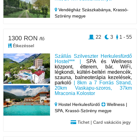
Vendégház Szászkabánya,
Krassó-
Szörény megye
22
3
1 - 55
1300 RON
/fő
Étkezéssel
Szállás Szilveszter Herkulesfürdő
Hostel*** |
SPA és Wellness
központ, étterem, bár, WiFi,
légkondi, kültéri-beltéri medencék,
szauna, balneoterápia kezelések,
parkoló
| 8km a 7 Forrás Strand,
20km Vaskapu-szoros, 37km
Mraconia Kolostor
Hostel Herkulesfürdő
Wellness |
SPA, Krassó-Szörény megye
Tichet | Card vakációs jegy