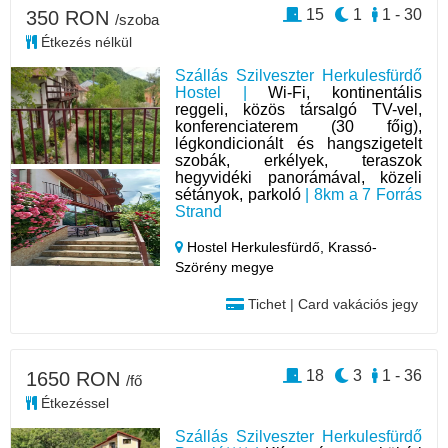
15
1
1 - 30
350 RON
/szoba
Étkezés nélkül
Szállás Szilveszter Herkulesfürdő
Hostel |
Wi-Fi, kontinentális
reggeli, közös társalgó TV-vel,
konferenciaterem (30 főig),
légkondicionált és hangszigetelt
szobák, erkélyek, teraszok
hegyvidéki panorámával, közeli
sétányok, parkoló
| 8km a 7 Forrás
Strand
Hostel Herkulesfürdő,
Krassó-
Szörény megye
Tichet | Card vakációs jegy
18
3
1 - 36
1650 RON
/fő
Étkezéssel
Szállás Szilveszter Herkulesfürdő