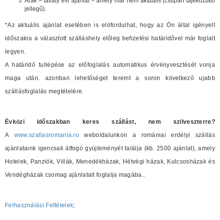
Árak – tavaly évi ajánlat – amely már nem aktuális (csupán tájékoztató
jellegű).
*Az aktuális ajánlat esetében is elöfordulhat, hogy az Ön által igényelt
időszakra a választott szálláshely előleg befizetési határidővel már foglalt
legyen.
A határidő tullépése az előfoglalás automatikus érvényvesztését vonja
maga után. azonban lehetőséget teremt a soron következő ujabb
szállásfoglalás megtételére.
Évközi időszakban keres szállást, nem szilveszterre?
A
www.szallasromania.ro
weboldalunkon a romániai erdélyi szállás
ajánlataink igencsak átfogó gyüjteményét találja (kb. 2500 ajánlat), amely
Hotelek, Panziók, Villák, Menedékházak, Hétvégi házak, Kulcsosházak és
Vendégházak csomag ajánlatait foglalja magába..
Felhasználási Feltételek
;