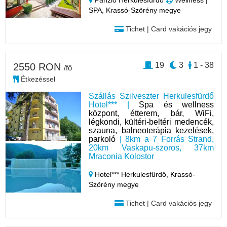
Panzió Herkulesfürdő
Wellness |
SPA, Krassó-Szörény megye
Tichet | Card vakációs jegy
19
3
1 - 38
2550 RON
/fő
Étkezéssel
Szállás Szilveszter Herkulesfürdő
Hotel*** |
Spa és wellness
központ, étterem, bár, WiFi,
légkondi, kültéri-beltéri medencék,
szauna, balneoterápia kezelések,
parkoló
| 8km a 7 Forrás Strand,
20km Vaskapu-szoros, 37km
Mraconia Kolostor
Hotel*** Herkulesfürdő,
Krassó-
Szörény megye
Tichet | Card vakációs jegy