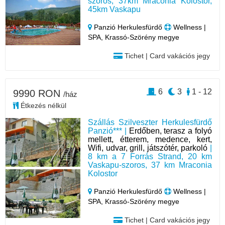
szoros, 37km Mraconia Kolostor,
45km Vaskapu
Panzió Herkulesfürdő
Wellness |
SPA, Krassó-Szörény megye
Tichet | Card vakációs jegy
6
3
1 - 12
9990 RON
/ház
Étkezés nélkül
Szállás Szilveszter Herkulesfürdő
Panzió*** |
Erdőben, terasz a folyó
mellett, étterem, medence, kert,
Wifi, udvar, grill, játszótér, parkoló
|
8 km a 7 Forrás Strand, 20 km
Vaskapu-szoros, 37 km Mraconia
Kolostor
Panzió Herkulesfürdő
Wellness |
SPA, Krassó-Szörény megye
Tichet | Card vakációs jegy