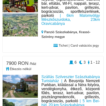
bár, ellátás, WI-FI, nappali, terasz,
kert-udvar, pavilon, grillezés,
bográcsozás, sportfelszerlések,
parkoló
| 6km Malomvölgy
Mészkőszurdoka, 23km
Oravicabánya
Panzió Szászkabánya,
Krassó-
Szörény megye
Tichet | Card vakációs jegy
6
3
1 - 12
7900 RON
/ház
Étkezés nélkül
Szállás Szilveszter Szászkabánya
Turistaház |
A Beușnița Nemzeti
Parkban, kilátással a Néra folyóra,
vendégkonyha, étkező, központi
fűtés, terasz, kert-udvar, pavilon,
pisztrángmedencék, grillezés,
bográcsozás, parkoló
| 5 km Bei-
híd, 20 km Szászkabánya