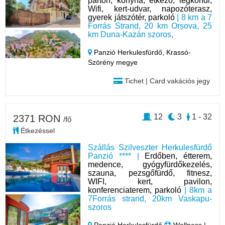
parton, konyha, étkező, légkondi,
Wifi, kert-udvar, napozóterasz,
gyerek játszótér, parkoló
| 8 km a 7
Forrás Strand, 20 km Orșova, 25
km Duna-Kazán szoros,
Panzió Herkulesfürdő,
Krassó-
Szörény megye
Tichet | Card vakációs jegy
12
3
1 - 32
2371 RON
/fő
Étkezéssel
Szállás Szilveszter Herkulesfürdő
Panzió **** |
Erdőben, étterem,
medence, gyógyfürdőkezelés,
szauna, pezsgőfürdő, fitnesz,
WIFI, kert, pavilon,
konferenciaterem, parkoló
| 8km a
7Forrás strand, 20km Vaskapu-
szoros