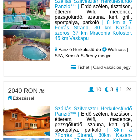
Szállás Szilveszter Herkulesfürdő
Panzió*** |
Erdő szélen, tisztáson,
étterem, Wifi, medence,
pezsgőfürdő, szauna, kert, grill,
sportpálya, parkoló
| 8 km a 7
Forrás Strand, 30 km Kazán-
szoros, 37 km Mraconia Kolostor,
45 km Vaskapu
Panzió Herkulesfürdő
Wellness |
SPA, Krassó-Szörény megye
Tichet | Card vakációs jegy
10
3
1 - 24
2040 RON
/fő
Étkezéssel
Szállás Szilveszter Herkulesfürdő
Panzió*** |
Erdő szélen, tisztáson,
étterem, Wifi, medence,
pezsgőfürdő, szauna, kert, grill,
sportpálya, parkoló
| 8km a
7Forrás Strand, 30km Kazán-