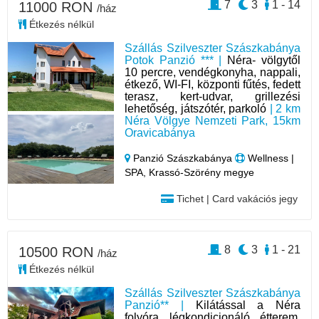
7
3
1 - 14
11000 RON
/ház
Étkezés nélkül
Szállás Szilveszter Szászkabánya
Potok Panzió *** |
Néra- völgytől
10 percre, vendégkonyha, nappali,
étkező, WI-FI, központi fűtés, fedett
terasz, kert-udvar, grillezési
lehetőség, játszótér, parkoló
| 2 km
Néra Völgye Nemzeti Park, 15km
Oravicabánya
Panzió Szászkabánya
Wellness |
SPA, Krassó-Szörény megye
Tichet | Card vakációs jegy
8
3
1 - 21
10500 RON
/ház
Étkezés nélkül
Szállás Szilveszter Szászkabánya
Panzió** |
Kilátással a Néra
folyóra, légkondicionáló, étterem,