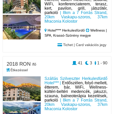
WiFi, konferenciaterem, terasz,
kert, pavilon, grill, játszótér,
parkoló
| 8km a 7 Forrás Strand,
20km Vaskapu-szoros, 37km
Mraconia Kolostor
Hotel**** Herkulesfürdő
Wellness |
SPA, Krassó-Szörény megye
Tichet | Card vakációs jegy
41
3
1 - 90
2018 RON
/fő
Étkezéssel
Szállás Szilveszter Herkulesfürdő
Hotel*** |
Erdőszélen, folyó mellett,
étterem, bár, WiFi, Wellness-
kültéri-beltéri medencék, jakuzzi,
szauna, balneoterápia kezelések,
parkoló
| 8km a 7 Forrás Strand,
20km Vaskapu-szoros, 37km
Mraconia Kolostor