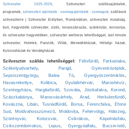
Szilveszter 2025-2026
, Szilveszteri szállásajánlatok,
programok,
szilveszteri ajánlatok - csomagajánlatok - csomagok
, szállások
szilveszterre | Szilveszter Erélyben, Romániában, szilveszteri mulatság,
buli, hegyvidéki szilveszter, sízés, lovasszánazás, szánkózás, korcsolya,
és szilveszter hegyvidéken, szilveszter wellness lehetőséggel, last minute
szilveszter, Hotelek, Panziók, Villák, Menedékházak, Hétvégi házak,
Kulcsosházak és Vendégházak
Szilveszter szállás lehetőséggel:
Félixfürdő
,
Farkaslaka
,
Székelyudvarhely
,
Parajd
,
Gyimesközéplok
,
Sepsiszentgyörgy
,
Balea Tó
,
Gyergyószentmiklós
,
Havasrekettye
,
Kolibica
,
Gyulafehérvár
,
Maroshévíz
,
Szentegyháza
,
Hargitafürdő
,
Szováta
,
Jósikafalva
,
Korond
,
Szászkabánya
,
Marosvásárhely
,
Arad
,
Herkulesfürdő
,
Kovászna
,
Libán
,
Tusnádfürdő
,
Borsa
,
Ferencfalva
,
Eforie
Sud
,
Moldvahosszúmező
,
Moldovița
,
Fehérvölgy
,
Hátszeg
,
Szörényvár
,
Kolozsvár
,
Csíkrákos
,
Kápolnásfalu
,
Csíkszentdomokos
,
Lepus
,
Gyergyóalfalu
,
Bucsin-tető
,