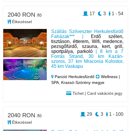
17
3
1 - 54
2040 RON
/fő
Étkezéssel
Szállás Szilveszter Herkulesfürdő
Faházak*** |
Erdő szélen,
tisztáson, étterem, Wifi, medence,
pezsgőfürdő, szauna, kert, grill,
sportpálya, parkoló
| 8 km a 7
Forrás Strand, 30 km Kazán-
szoros, 37 km Mraconia Kolostor,
45 km Vaskapu
Panzió Herkulesfürdő
Wellness |
SPA, Krassó-Szörény megye
Tichet | Card vakációs jegy
29
3
1 - 100
2040 RON
/fő
Étkezéssel