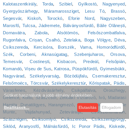
Kalotaszentkirály
,
Torda
,
Szibiel
,
Gyilkostó
,
Nagyenyed
,
Gyergyószárhegy
,
Máramarossziget
,
Lesu Tó
,
Brassó
,
Segesvár
,
Kiskoh
,
Torockó
,
Eforie Nord
,
Nagyszeben
,
Marosfő
,
Tulcsa
,
Jádremete
,
Bálványosfürdő
,
Băile Olănești
,
Dornavátra
,
Zabola
,
Alsótömös
,
Felsőszombatfalva
,
Rugonfalva
,
Crișan
,
Csalhó
,
Zetelaka
,
Boga Völgye
,
Déva
,
Csíkszereda
,
Kercisóra
,
Borszék
,
Vama
,
Homoródfürdő
,
Szék
,
Corbeni
,
Aknasúgatag
,
Szebenjuharos
,
Orsova
,
Temesvár
,
Costinești
,
Kisbacon
,
Predeál
,
Felsőpián
,
Komandó
,
Vișeu de Sus
,
Katrosa
,
Püspökfürdő
,
Gyimesbükk
,
Nagyvárad
,
Székelyvarság
,
Bözödújfalu
,
Csernakeresztur
,
Felsőmoécs
,
Törcsvár
,
Székelykeresztúr
,
Kőrispatak
,
Pádis
,
Várasfenes
,
Kézdivásárhely
,
Csikpálfalva
,
Oroszhegy
,
Sütiket használunk a jobb élmény érdekében.
Gelence
,
Koltó
,
Szászcsór
,
Zetelaki Víztározó
,
Ivó
,
Madarasi
Hargita
,
Dunatölgyes
,
Harangmező
,
Oláhszászka
,
Vălenii de
Beállítások
...
Elutasítás
Elfogadom
Munte
,
Vajdahunyad
,
Zeteváralja
,
Csíkszentmárton
,
Szászrégen
,
Csíksomlyó, Csíkszereda
,
Csíkszentgyörgy
,
Siklód
,
Aranyosfő
,
Málnásfürdő
,
Ic Ponor Pádis
,
Kiskede
,