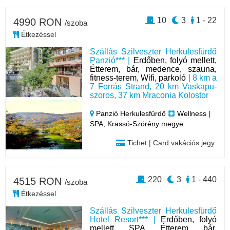
10
3
1 - 22
4990 RON
/szoba
Étkezéssel
Szállás Szilveszter Herkulesfürdő
Panzió*** |
Erdőben, folyó mellett,
Étterem, bár, medence, szauna,
fitness-terem, Wifi, parkoló
| 8 km a
7 Forrás Strand, 20 km Vaskapu-
szoros, 37 km Mraconia Kolostor
Panzió Herkulesfürdő
Wellness |
SPA, Krassó-Szörény megye
Tichet | Card vakációs jegy
220
3
1 - 440
4515 RON
/szoba
Étkezéssel
Szállás Szilveszter Herkulesfürdő
Hotel Resort*** |
Erdőben, folyó
mellett, SPA, Étterem, bár,