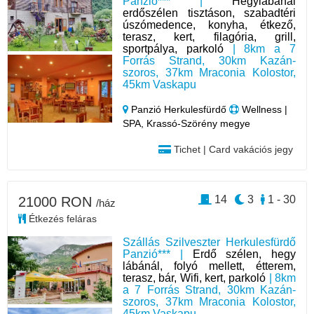
Panzió*** |
Hegylábánál
erdőszélen tisztáson, szabadtéri
úszómedence, konyha, étkező,
terasz, kert, filagória, grill,
sportpálya, parkoló
| 8km a 7
Forrás Strand, 30km Kazán-
szoros, 37km Mraconia Kolostor,
45km Vaskapu
Panzió Herkulesfürdő
Wellness |
SPA, Krassó-Szörény megye
Tichet | Card vakációs jegy
14
3
1 - 30
21000 RON
/ház
Étkezés feláras
Szállás Szilveszter Herkulesfürdő
Panzió*** |
Erdő szélen, hegy
lábánál, folyó mellett, étterem,
terasz, bár, Wifi, kert, parkoló
| 8km
a 7 Forrás Strand, 30km Kazán-
szoros, 37km Mraconia Kolostor,
45km Vaskapu