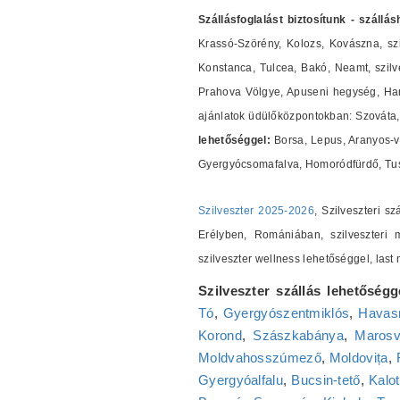
Szállásfoglalást biztosítunk - szállá
Krassó-Szörény, Kolozs, Kovászna, szi
Konstanca, Tulcea, Bakó, Neamt, szilves
Prahova Völgye, Apuseni hegység, Harg
ajánlatok üdülőközpontokban: Szováta, 
lehetőséggel:
Borsa, Lepus, Aranyos-v
Gyergyócsomafalva, Homoródfürdő, Tus
Szilveszter 2025-2026
, Szilveszteri s
Erélyben, Romániában, szilveszteri m
szilveszter wellness lehetőséggel, las
Szilveszter szállás lehetőségg
Tó
,
Gyergyószentmiklós
,
Havasr
Korond
,
Szászkabánya
,
Marosv
Moldvahosszúmező
,
Moldovița
,
Gyergyóalfalu
,
Bucsin-tető
,
Kalot