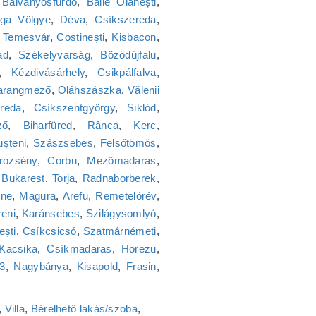
,
Bálványosfürdő
,
Băile Olănești
,
ga Völgye
,
Déva
,
Csíkszereda
,
,
Temesvár
,
Costinești
,
Kisbacon
,
ad
,
Székelyvarság
,
Bözödújfalu
,
,
Kézdivásárhely
,
Csikpálfalva
,
arangmező
,
Oláhszászka
,
Vălenii
reda
,
Csíkszentgyörgy
,
Siklód
,
ző
,
Biharfüred
,
Rânca
,
Kerc
,
ușteni
,
Szászsebes
,
Felsőtömös
,
rozsény
,
Corbu
,
Mezőmadaras
,
,
Bukarest
,
Torja
,
Radnaborberek
,
lne
,
Magura
,
Arefu
,
Remetelórév
,
reni
,
Karánsebes
,
Szilágysomlyó
,
ești
,
Csíkcsicsó
,
Szatmárnémeti
,
Kacsika
,
Csíkmadaras
,
Horezu
,
23
,
Nagybánya
,
Kisapold
,
Frasin
,
,
Villa
,
Bérelhető lakás/szoba
,