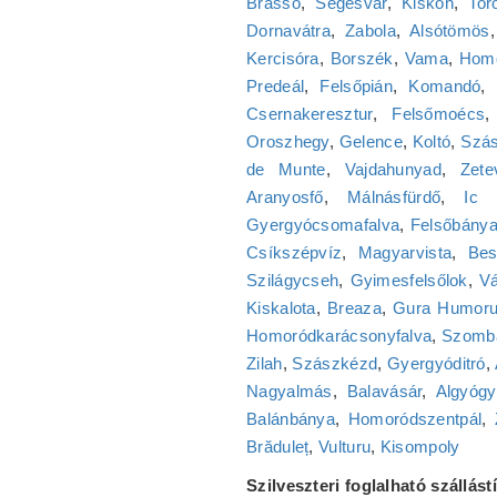
Brassó
,
Segesvár
,
Kiskoh
,
Tor
Dornavátra
,
Zabola
,
Alsótömös
Kercisóra
,
Borszék
,
Vama
,
Homo
Predeál
,
Felsőpián
,
Komandó
,
Csernakeresztur
,
Felsőmoécs
Oroszhegy
,
Gelence
,
Koltó
,
Szás
de Munte
,
Vajdahunyad
,
Zete
Aranyosfő
,
Málnásfürdő
,
Ic 
Gyergyócsomafalva
,
Felsőbány
Csíkszépvíz
,
Magyarvista
,
Bes
Szilágycseh
,
Gyimesfelsőlok
,
Vá
Kiskalota
,
Breaza
,
Gura Humoru
Homoródkarácsonyfalva
,
Szomb
Zilah
,
Szászkézd
,
Gyergyóditró
,
Nagyalmás
,
Balavásár
,
Algyógy
Balánbánya
,
Homoródszentpál
,
Brăduleț
,
Vulturu
,
Kisompoly
Szilveszteri foglalható szállás