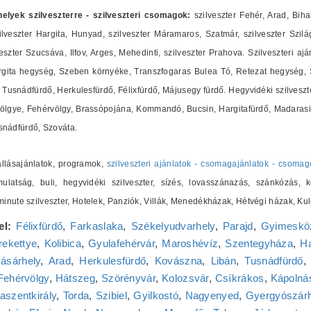
shelyek szilveszterre - szilveszteri csomagok:
szilveszter Fehér, Arad, Biha
lveszter Hargita, Hunyad, szilveszter Máramaros, Szatmár, szilveszter Szilág
zter Szucsáva, Ilfov, Arges, Mehedinti, szilveszter Prahova. Szilveszteri ajá
ita hegység, Szeben környéke, Transzfogaras Bulea Tó, Retezat hegység, Sz
Tusnádfürdő, Herkulesfürdő, Félixfürdő, Májusegy fürdő. Hegyvidéki szilveszte
ölgye, Fehérvölgy, Brassópojána, Kommandó, Bucsin, Hargitafürdő, Madarasi 
nádfürdő, Szováta.
zállásajánlatok, programok,
szilveszteri ajánlatok - csomagajánlatok - csomag
ulatság, buli, hegyvidéki szilveszter, sízés, lovasszánazás, szánkózás, k
t minute szilveszter, Hotelek, Panziók, Villák, Menedékházak, Hétvégi házak,
el:
Félixfürdő
,
Farkaslaka
,
Székelyudvarhely
,
Parajd
,
Gyimeskö
ekettye
,
Kolibica
,
Gyulafehérvár
,
Maroshévíz
,
Szentegyháza
,
Ha
ásárhely
,
Arad
,
Herkulesfürdő
,
Kovászna
,
Libán
,
Tusnádfürdő
Fehérvölgy
,
Hátszeg
,
Szörényvár
,
Kolozsvár
,
Csíkrákos
,
Kápolnás
aszentkirály
,
Torda
,
Szibiel
,
Gyilkostó
,
Nagyenyed
,
Gyergyószár