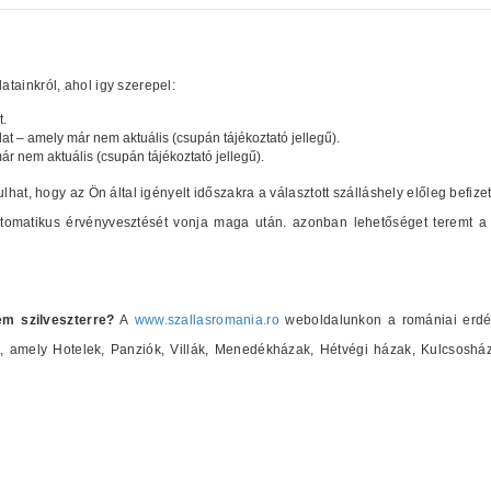
tainkról, ahol igy szerepel:
t.
lat – amely már nem aktuális (csupán tájékoztató jellegű).
már nem aktuális (csupán tájékoztató jellegű).
ulhat, hogy az Ön által igényelt időszakra a választott szálláshely előleg befize
automatikus érvényvesztését vonja maga után. azonban lehetőséget teremt a 
em szilveszterre?
A
www.szallasromania.ro
weboldalunkon a romániai erdély
at), amely Hotelek, Panziók, Villák, Menedékházak, Hétvégi házak, Kulcsosh