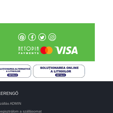
KERENGŐ
zállás ADMIN
egisztrálom a szállásomat