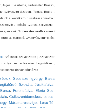
r, Arges, Beszterce, szilveszter Brassó,
y, szilveszter Szeben, Temes, Braila ,
nlatok a következő turisztikai zonákból:
ékelyföld, Békási szoros. Szilveszteri
ri ajánlatok,
Szilveszter szállás sízési
Hargita, Marosfő, Gyergyószentmiklós,
ok
, szállások szilveszterre | Szilveszter
orcsolya, és szilveszter hegyvidéken,
 Kulcsosházak és Vendégházak
zéplok
,
Sepsiszentgyörgy
,
Balea
rgitafürdő
,
Szováta
,
Jósikafalva
,
,
Borsa
,
Ferencfalva
,
Eforie Sud
,
falu
,
Csíkszentdomokos
,
Lepus
,
hegy
,
Máramarossziget
,
Lesu Tó
,