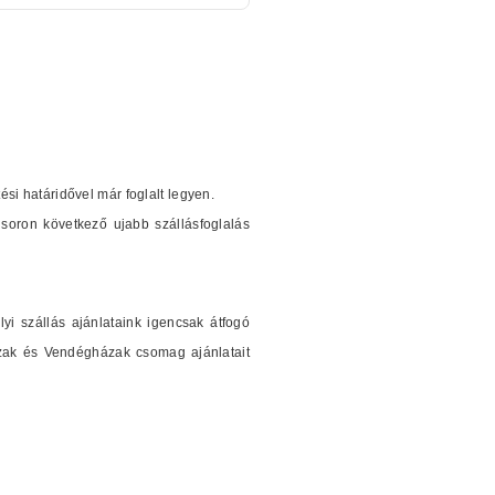
tési határidővel már foglalt legyen.
soron következő ujabb szállásfoglalás
i szállás ajánlataink igencsak átfogó
ázak és Vendégházak csomag ajánlatait