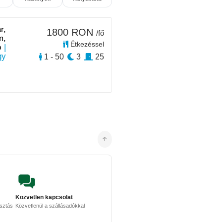
r,
1800 RON
/fő
m,
Étkezéssel
ó
|
gy
1 - 50
3
25
Közvetlen kapcsolat
osztás
Közvetlenül a szállásadókkal