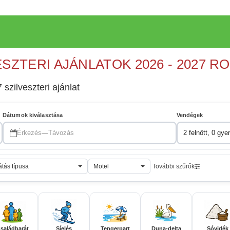
ESZTERI AJÁNLATOK 2026 - 2027 R
 szilveszteri ajánlat
Dátumok kiválasztása
Vendégek
Érkezés
—
Távozás
2 felnőtt, 0 gye
átás típusa
Motel
További szűrők
saládbarát
Síelés
Tengerpart
Duna-delta
Sóvidék