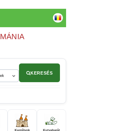
OMÁNIA
KERESÉS
rek
Kastélyok
Kutyabarát