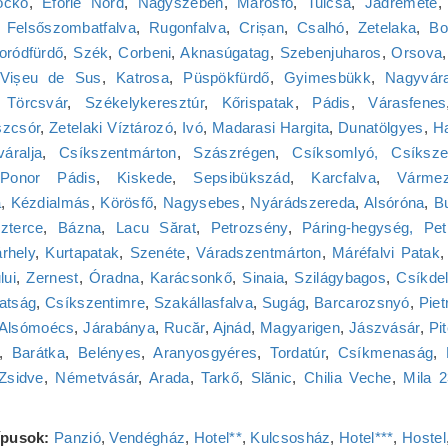
ockó
,
Eforie Nord
,
Nagyszeben
,
Marosfő
,
Tulcsa
,
Jádremete
,
Felsőszombatfalva
,
Rugonfalva
,
Crișan
,
Csalhó
,
Zetelaka
,
Bo
ródfürdő
,
Szék
,
Corbeni
,
Aknasúgatag
,
Szebenjuharos
,
Orsova
Vișeu de Sus
,
Katrosa
,
Püspökfürdő
,
Gyimesbükk
,
Nagyvár
,
Törcsvár
,
Székelykeresztúr
,
Kőrispatak
,
Pádis
,
Várasfenes
zcsór
,
Zetelaki Víztározó
,
Ivó
,
Madarasi Hargita
,
Dunatölgyes
,
H
váralja
,
Csíkszentmárton
,
Szászrégen
,
Csíksomlyó, Csíksze
Ponor Pádis
,
Kiskede
,
Sepsibükszád
,
Karcfalva
,
Várme
a
,
Kézdialmás
,
Körösfő
,
Nagysebes
,
Nyárádszereda
,
Alsóróna
,
B
zterce
,
Bázna
,
Lacu Sărat
,
Petrozsény
,
Páring-hegység, Pet
rhely
,
Kurtapatak
,
Szenéte
,
Váradszentmárton
,
Máréfalvi Patak
lui
,
Zernest
,
Óradna
,
Karácsonkő
,
Sinaia
,
Szilágybagos
,
Csíkde
atság
,
Csíkszentimre
,
Szakállasfalva
,
Sugág
,
Barcarozsnyó
,
Piet
Alsómoécs
,
Járabánya
,
Rucăr
,
Ajnád
,
Magyarigen
,
Jászvásár
,
Pit
,
Barátka
,
Belényes
,
Aranyosgyéres
,
Tordatúr
,
Csíkmenaság
,
Zsidve
,
Németvásár
,
Arada
,
Tarkő
,
Slănic
,
Chilia Veche
,
Mila 
típusok:
Panzió
,
Vendégház
,
Hotel**
,
Kulcsosház
,
Hotel***
,
Hostel