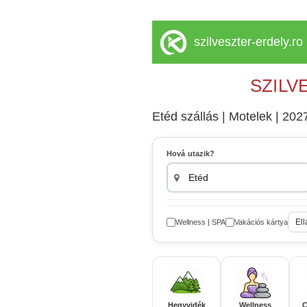
szilveszter-erdely.ro
SZILV
Etéd szállás | Motelek | 2027
Hová utazik?
Ell
Wellness | SPA
Vakációs kártya
Hegyvidék
Wellness
C