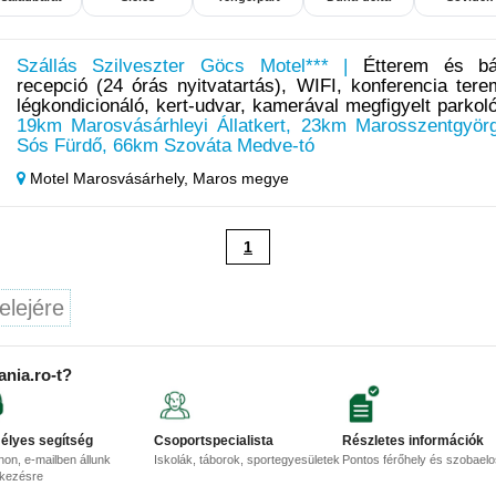
Szállás Szilveszter Göcs Motel*** |
Étterem és bá
recepció (24 órás nyitvatartás), WIFI, konferencia tere
légkondicionáló, kert-udvar, kamerával megfigyelt parkol
19km Marosvásárhleyi Állatkert, 23km Marosszentgyör
Sós Fürdő, 66km Szováta Medve-tó
Motel Marosvásárhely,
Maros megye
1
elejére
ania.ro-t?
élyes segítség
Csoportspecialista
Részletes információk
non, e-mailben állunk
Iskolák, táborok, sportegyesületek
Pontos férőhely és szobael
lkezésre