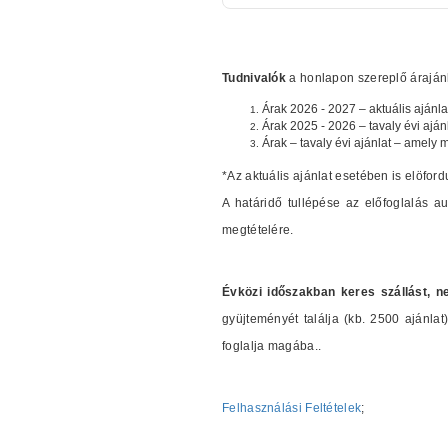
Tudnivalók
a honlapon szereplő árajánla
Árak 2026 - 2027 – aktuális ajánla
Árak 2025 - 2026 – tavaly évi aján
Árak – tavaly évi ajánlat – amely 
*Az aktuális ajánlat esetében is elöford
A határidő tullépése az előfoglalás 
megtételére.
Évközi időszakban keres szállást, n
gyüjteményét találja (kb. 2500 ajánl
foglalja magába..
Felhasználási Feltételek
;