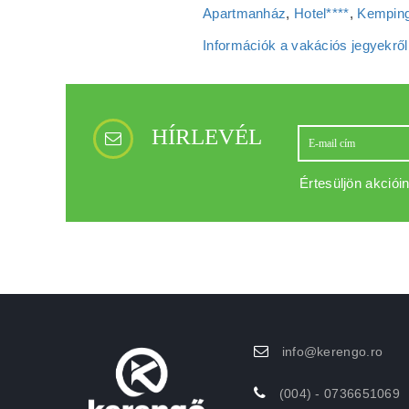
Apartmanház
,
Hotel****
,
Kemping
Információk a vakációs jegyekről
HÍRLEVÉL
Értesüljön akcióin
info@kerengo.ro
(004) - 0736651069