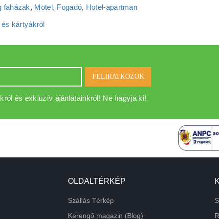
 faházak
,
Motel
,
Fogadó
,
Hotel‑apartman
 és kártyákról
FELIRATKOZOK
król és exkluzív ajánlatainkról! Ne hagyja ki!
OLDALTÉRKÉP
Szállás Térkép
S
Kerengő magazin (Blog)
R