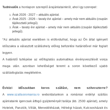
Tudnivalók
a honlapon szereplő árajánlatainkról, ahol igy szerepel:
Árak 2026 - 2027 – aktuális ajánlat.
Árak 2025 - 2026 – tavaly évi ajánlat – amely már nem aktuális (csupán
tájékoztató jellegű).
Árak – tavaly évi ajánlat – amely már nem aktuális (csupán tájékoztató
jellegű).
*Az aktuális ajánlat esetében is elöfordulhat, hogy az Ön által igényelt
időszakra a választott szálláshely előleg befizetési határidővel már foglalt
legyen.
A határidő tullépése az előfoglalás automatikus érvényvesztését vonja
maga után. azonban lehetőséget teremt a soron következő ujabb
szállásfoglalás megtételére.
Évközi időszakban keres szállást, nem szilveszterre?
A
www.szallasromania.ro
weboldalunkon a romániai erdélyi szállás
ajánlataink igencsak átfogó gyüjteményét találja (kb. 2500 ajánlat), amely
Hotelek, Panziók, Villák, Menedékházak, Hétvégi házak, Kulcsosházak és