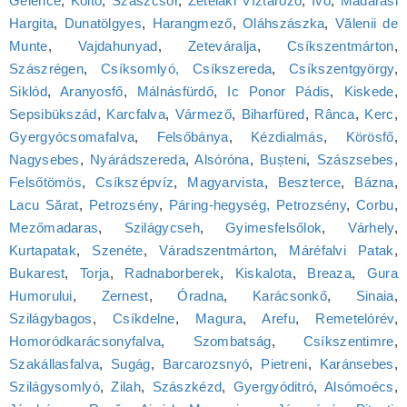
Gelence
,
Koltó
,
Szászcsór
,
Zetelaki Víztározó
,
Ivó
,
Madarasi
Hargita
,
Dunatölgyes
,
Harangmező
,
Oláhszászka
,
Vălenii de
Munte
,
Vajdahunyad
,
Zeteváralja
,
Csíkszentmárton
,
Szászrégen
,
Csíksomlyó, Csíkszereda
,
Csíkszentgyörgy
,
Siklód
,
Aranyosfő
,
Málnásfürdő
,
Ic Ponor Pádis
,
Kiskede
,
Sepsibükszád
,
Karcfalva
,
Vármező
,
Biharfüred
,
Rânca
,
Kerc
,
Gyergyócsomafalva
,
Felsőbánya
,
Kézdialmás
,
Körösfő
,
Nagysebes
,
Nyárádszereda
,
Alsóróna
,
Bușteni
,
Szászsebes
,
Felsőtömös
,
Csíkszépvíz
,
Magyarvista
,
Beszterce
,
Bázna
,
Lacu Sărat
,
Petrozsény
,
Páring-hegység, Petrozsény
,
Corbu
,
Mezőmadaras
,
Szilágycseh
,
Gyimesfelsőlok
,
Várhely
,
Kurtapatak
,
Szenéte
,
Váradszentmárton
,
Máréfalvi Patak
,
Bukarest
,
Torja
,
Radnaborberek
,
Kiskalota
,
Breaza
,
Gura
Humorului
,
Zernest
,
Óradna
,
Karácsonkő
,
Sinaia
,
Szilágybagos
,
Csíkdelne
,
Magura
,
Arefu
,
Remetelórév
,
Homoródkarácsonyfalva
,
Szombatság
,
Csíkszentimre
,
Szakállasfalva
,
Sugág
,
Barcarozsnyó
,
Pietreni
,
Karánsebes
,
Szilágysomlyó
,
Zilah
,
Szászkézd
,
Gyergyóditró
,
Alsómoécs
,