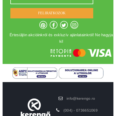
FELIRATKOZOK
Értesüljön akcióinkról és exkluzív ajánlatainkról! Ne hagyja
ki!
info@kerengo.ro
(004) - 0736651069