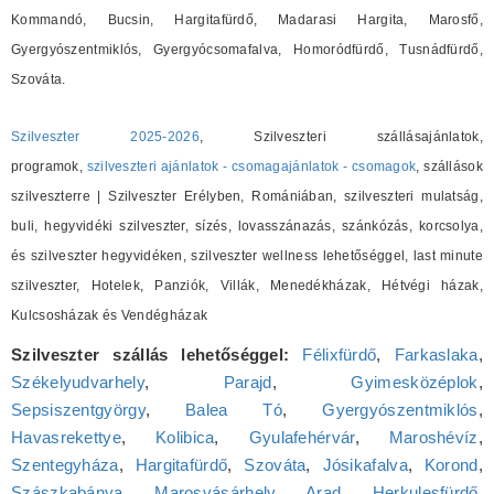
Kommandó, Bucsin, Hargitafürdő, Madarasi Hargita, Marosfő,
Gyergyószentmiklós, Gyergyócsomafalva, Homoródfürdő, Tusnádfürdő,
Szováta.
Szilveszter 2025-2026
, Szilveszteri szállásajánlatok,
programok,
szilveszteri ajánlatok - csomagajánlatok - csomagok
, szállások
szilveszterre | Szilveszter Erélyben, Romániában, szilveszteri mulatság,
buli, hegyvidéki szilveszter, sízés, lovasszánazás, szánkózás, korcsolya,
és szilveszter hegyvidéken, szilveszter wellness lehetőséggel, last minute
szilveszter, Hotelek, Panziók, Villák, Menedékházak, Hétvégi házak,
Kulcsosházak és Vendégházak
Szilveszter szállás lehetőséggel:
Félixfürdő
,
Farkaslaka
,
Székelyudvarhely
,
Parajd
,
Gyimesközéplok
,
Sepsiszentgyörgy
,
Balea Tó
,
Gyergyószentmiklós
,
Havasrekettye
,
Kolibica
,
Gyulafehérvár
,
Maroshévíz
,
Szentegyháza
,
Hargitafürdő
,
Szováta
,
Jósikafalva
,
Korond
,
Szászkabánya
,
Marosvásárhely
,
Arad
,
Herkulesfürdő
,