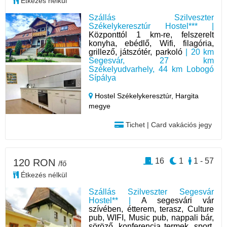
Étkezés nélkül
Szállás Szilveszter
Székelykeresztúr Hostel*** |
Központtól 1 km-re, felszerelt
konyha, ebédlő, Wifi, filagória,
grillező, játszótér, parkoló
| 20 km
Segesvár, 27 km
Székelyudvarhely, 44 km Lobogó
Sípálya
Hostel Székelykeresztúr,
Hargita
megye
Tichet | Card vakációs jegy
16
1
1 - 57
120 RON
/fő
Étkezés nélkül
Szállás Szilveszter Segesvár
Hostel** |
A segesvári vár
szívében, étterem, terasz, Culture
pub, WIFI, Music pub, nappali bár,
söröző, konferencia termek, sport,