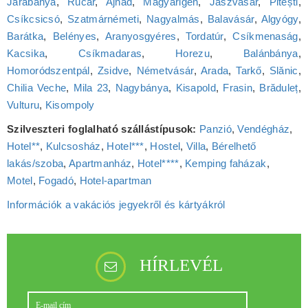
Járabánya
,
Rucăr
,
Ajnád
,
Magyarigen
,
Jászvásár
,
Pitești
,
Csíkcsicsó
,
Szatmárnémeti
,
Nagyalmás
,
Balavásár
,
Algyógy
,
Barátka
,
Belényes
,
Aranyosgyéres
,
Tordatúr
,
Csíkmenaság
,
Kacsika
,
Csíkmadaras
,
Horezu
,
Balánbánya
,
Homoródszentpál
,
Zsidve
,
Németvásár
,
Arada
,
Tarkő
,
Slănic
,
Chilia Veche
,
Mila 23
,
Nagybánya
,
Kisapold
,
Frasin
,
Brăduleț
,
Vulturu
,
Kisompoly
Szilveszteri foglalható szállástípusok:
Panzió
,
Vendégház
,
Hotel**
,
Kulcsosház
,
Hotel***
,
Hostel
,
Villa
,
Bérelhető
lakás/szoba
,
Apartmanház
,
Hotel****
,
Kemping faházak
,
Motel
,
Fogadó
,
Hotel‑apartman
Információk a vakációs jegyekről és kártyákról
HÍRLEVÉL