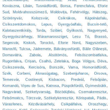
Kovászna
,
Libán
,
Tusnádfürdő
,
Borsa
,
Ferencfalva
,
Eforie
Sud
,
Moldvahosszúmező
,
Moldovița
,
Fehérvölgy
,
Hátszeg
,
Szörényvár
,
Kolozsvár
,
Csíkrákos
,
Kápolnásfalu
,
Csíkszentdomokos
,
Lepus
,
Gyergyóalfalu
,
Bucsin-tető
,
Kalotaszentkirály
,
Torda
,
Szibiel
,
Gyilkostó
,
Nagyenyed
,
Gyergyószárhegy
,
Máramarossziget
,
Lesu Tó
,
Brassó
,
Segesvár
,
Kiskoh
,
Torockó
,
Eforie Nord
,
Nagyszeben
,
Marosfő
,
Tulcsa
,
Jádremete
,
Bálványosfürdő
,
Băile Olănești
,
Dornavátra
,
Zabola
,
Alsótömös
,
Felsőszombatfalva
,
Rugonfalva
,
Crișan
,
Csalhó
,
Zetelaka
,
Boga Völgye
,
Déva
,
Csíkszereda
,
Kercisóra
,
Borszék
,
Vama
,
Homoródfürdő
,
Szék
,
Corbeni
,
Aknasúgatag
,
Szebenjuharos
,
Orsova
,
Temesvár
,
Costinești
,
Kisbacon
,
Predeál
,
Felsőpián
,
Komandó
,
Vișeu de Sus
,
Katrosa
,
Püspökfürdő
,
Gyimesbükk
,
Nagyvárad
,
Székelyvarság
,
Bözödújfalu
,
Csernakeresztur
,
Felsőmoécs
,
Törcsvár
,
Székelykeresztúr
,
Kőrispatak
,
Pádis
,
Várasfenes
,
Kézdivásárhely
,
Csikpálfalva
,
Oroszhegy
,