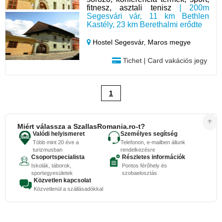
fitnesz, asztali tenisz
| 200m
Segesvári vár, 11 km Bethlen
Kastély, 23 km Berethalmi erődte
Hostel Segesvár,
Maros megye
Tichet | Card vakációs jegy
1
Miért válassza a SzallasRomania.ro-t?
Valódi helyismeret
Személyes segítség
Több mint 20 éve a
Telefonon, e-mailben állunk
turizmusban
rendelkezésre
Csoportspecialista
Részletes információk
Iskolák, táborok,
Pontos férőhely és
sportegyesületek
szobaelosztás
Közvetlen kapcsolat
Közvetlenül a szállásadókkal