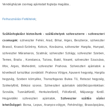
Vendégházak csomag ajánlatait foglalja magába..
Felhasználási Feltételek
;
Szállásfoglalást biztosítunk - szálláshelyek szilveszterre - szilveszteri
csomagok:
szilveszter Fehér, Arad, Bihar, Arges, Beszterce, szilveszter
Brassó, Krassó-Szörény, Kolozs, Kovászna, szilveszter Hargita, Hunyad,
szilveszter Máramaros, Szatmár, szilveszter Szilágy, szilveszter Szeben,
Temes, Braila , Konstanca, Tulcea, Bakó, Neamt, szilveszter Szucsáva,
Ilfov, Arges, Mehedinti, szilveszter Prahova. Szilveszteri ajánlatok a
következő turisztikai zonákból: Prahova Völgye, Apuseni hegység, Hargita
hegység, Szeben környéke, Transzfogaras Bulea Tó, Retezat hegység,
Székelyföld, Békási szoros. Szilveszteri ajánlatok üdülőközpontokban:
Szováta, Tusnádfürdő, Herkulesfürdő, Félixfürdő, Májusegy fürdő.
Hegyvidéki szilveszteri ajánlatok,
Szilveszter szállás sízési
lehetőséggel:
Borsa, Lepus, Aranyos-völgye, Fehérvölgy, Brassópojána,