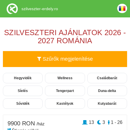
szilveszter-erdely.ro
SZILVESZTERI AJÁNLATOK 2026 -
2027 ROMÁNIA
Szűrők megjelenítése
Hegyvidék
Wellness
Családbarát
Síelés
Tengerpart
Duna-delta
Sóvidék
Kastélyok
Kutyabarát
13
3
1 - 26
9900 RON
/ház