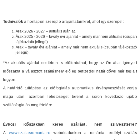
Tudnivalók
a honlapon szereplő árajánlatainkról, ahol igy szerepel:
Árak 2026 - 2027 – aktuális ajánlat.
Árak 2025 - 2026 – tavaly évi ajánlat – amely már nem aktuális (csupán
tájékoztató jellegű).
Árak – tavaly évi ajánlat – amely már nem aktuális (csupán tájékoztató
jellegű).
*Az aktuális ajánlat esetében is elöfordulhat, hogy az Ön által igényelt
időszakra a választott szálláshely előleg befizetési határidővel már foglalt
legyen.
A határidő tullépése az előfoglalás automatikus érvényvesztését vonja
maga után. azonban lehetőséget teremt a soron következő ujabb
szállásfoglalás megtételére.
Évközi időszakban keres szállást, nem szilveszterre?
A
www.szallasromania.ro
weboldalunkon a romániai erdélyi szállás