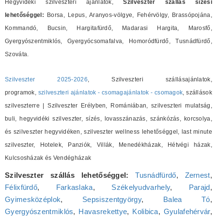
Hegyvidéki szilveszteri ajánlatok,
Szilveszter szállás sízési
lehetőséggel:
Borsa, Lepus, Aranyos-völgye, Fehérvölgy, Brassópojána,
Kommandó, Bucsin, Hargitafürdő, Madarasi Hargita, Marosfő,
Gyergyószentmiklós, Gyergyócsomafalva, Homoródfürdő, Tusnádfürdő,
Szováta.
Szilveszter 2025-2026
, Szilveszteri szállásajánlatok,
programok,
szilveszteri ajánlatok - csomagajánlatok - csomagok
, szállások
szilveszterre | Szilveszter Erélyben, Romániában, szilveszteri mulatság,
buli, hegyvidéki szilveszter, sízés, lovasszánazás, szánkózás, korcsolya,
és szilveszter hegyvidéken, szilveszter wellness lehetőséggel, last minute
szilveszter, Hotelek, Panziók, Villák, Menedékházak, Hétvégi házak,
Kulcsosházak és Vendégházak
Szilveszter szállás lehetőséggel:
Tusnádfürdő
,
Zernest
,
Félixfürdő
,
Farkaslaka
,
Székelyudvarhely
,
Parajd
,
Gyimesközéplok
,
Sepsiszentgyörgy
,
Balea Tó
,
Gyergyószentmiklós
,
Havasrekettye
,
Kolibica
,
Gyulafehérvár
,