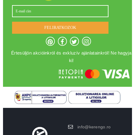
FELIRATKOZOK
Értesüljön akcióinkról és exkluzív ajánlatainkról! Ne hagyja
ki!
info@kerengo.ro