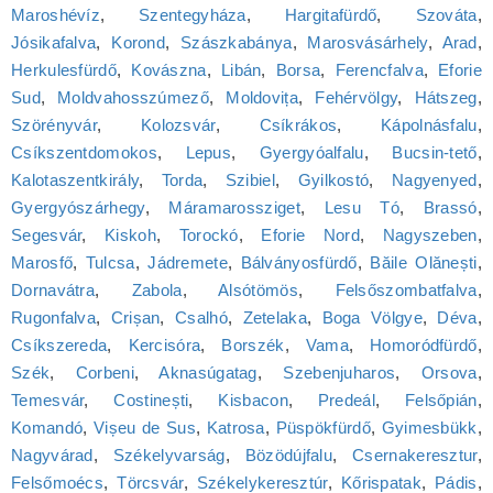
Maroshévíz
,
Szentegyháza
,
Hargitafürdő
,
Szováta
,
Jósikafalva
,
Korond
,
Szászkabánya
,
Marosvásárhely
,
Arad
,
Herkulesfürdő
,
Kovászna
,
Libán
,
Borsa
,
Ferencfalva
,
Eforie
Sud
,
Moldvahosszúmező
,
Moldovița
,
Fehérvölgy
,
Hátszeg
,
Szörényvár
,
Kolozsvár
,
Csíkrákos
,
Kápolnásfalu
,
Csíkszentdomokos
,
Lepus
,
Gyergyóalfalu
,
Bucsin-tető
,
Kalotaszentkirály
,
Torda
,
Szibiel
,
Gyilkostó
,
Nagyenyed
,
Gyergyószárhegy
,
Máramarossziget
,
Lesu Tó
,
Brassó
,
Segesvár
,
Kiskoh
,
Torockó
,
Eforie Nord
,
Nagyszeben
,
Marosfő
,
Tulcsa
,
Jádremete
,
Bálványosfürdő
,
Băile Olănești
,
Dornavátra
,
Zabola
,
Alsótömös
,
Felsőszombatfalva
,
Rugonfalva
,
Crișan
,
Csalhó
,
Zetelaka
,
Boga Völgye
,
Déva
,
Csíkszereda
,
Kercisóra
,
Borszék
,
Vama
,
Homoródfürdő
,
Szék
,
Corbeni
,
Aknasúgatag
,
Szebenjuharos
,
Orsova
,
Temesvár
,
Costinești
,
Kisbacon
,
Predeál
,
Felsőpián
,
Komandó
,
Vișeu de Sus
,
Katrosa
,
Püspökfürdő
,
Gyimesbükk
,
Nagyvárad
,
Székelyvarság
,
Bözödújfalu
,
Csernakeresztur
,
Felsőmoécs
,
Törcsvár
,
Székelykeresztúr
,
Kőrispatak
,
Pádis
,