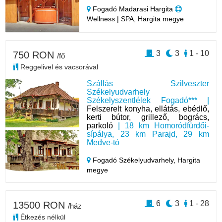
Fogadó Madarasi Hargita
Wellness | SPA, Hargita megye
3
3
1 - 10
750 RON
/fő
Reggelivel és vacsorával
Szállás Szilveszter
Székelyudvarhely
Székelyszentlélek Fogadó*** |
Felszerelt konyha, ellátás, ebédlő,
kerti bútor, grillező, bogrács,
parkoló
| 18 km Homoródfürdői-
sípálya, 23 km Parajd, 29 km
Medve-tó
Fogadó Székelyudvarhely,
Hargita
megye
6
3
1 - 28
13500 RON
/ház
Étkezés nélkül