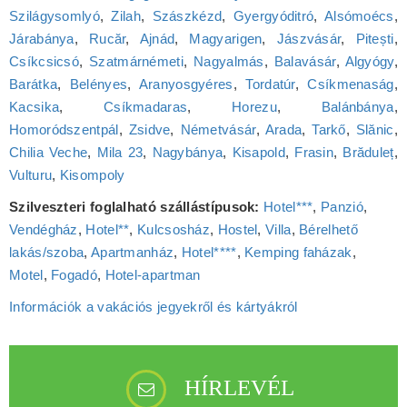
Szilágysomlyó
,
Zilah
,
Szászkézd
,
Gyergyóditró
,
Alsómoécs
,
Járabánya
,
Rucăr
,
Ajnád
,
Magyarigen
,
Jászvásár
,
Pitești
,
Csíkcsicsó
,
Szatmárnémeti
,
Nagyalmás
,
Balavásár
,
Algyógy
,
Barátka
,
Belényes
,
Aranyosgyéres
,
Tordatúr
,
Csíkmenaság
,
Kacsika
,
Csíkmadaras
,
Horezu
,
Balánbánya
,
Homoródszentpál
,
Zsidve
,
Németvásár
,
Arada
,
Tarkő
,
Slănic
,
Chilia Veche
,
Mila 23
,
Nagybánya
,
Kisapold
,
Frasin
,
Brăduleț
,
Vulturu
,
Kisompoly
Szilveszteri foglalható szállástípusok:
Hotel***
,
Panzió
,
Vendégház
,
Hotel**
,
Kulcsosház
,
Hostel
,
Villa
,
Bérelhető
lakás/szoba
,
Apartmanház
,
Hotel****
,
Kemping faházak
,
Motel
,
Fogadó
,
Hotel‑apartman
Információk a vakációs jegyekről és kártyákról
HÍRLEVÉL