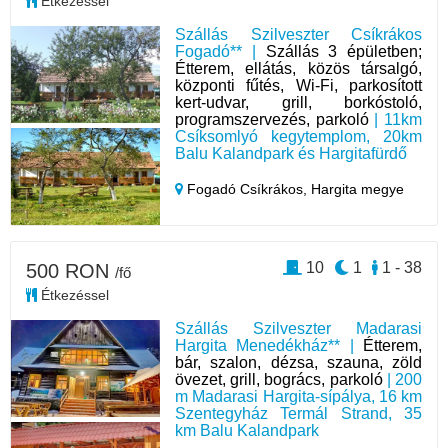
Étkezéssel
Szállás Szilveszter Csíkrákos
Fogadó** |
Szállás 3 épületben;
Étterem, ellátás, közös társalgó,
központi fűtés, Wi-Fi, parkosított
kert-udvar, grill, borkóstoló,
programszervezés, parkoló
| 11km
Csíksomlyó kegytemplom, 20km
Balu Kalandpark és Hargitafürdő
Fogadó Csíkrákos,
Hargita megye
10
1
1 - 38
500 RON
/fő
Étkezéssel
Szállás Szilveszter Madarasi
Hargita Menedékház** |
Étterem,
bár, szalon, dézsa, szauna, zöld
övezet, grill, bogrács, parkoló
| 200
m Madarasi Hargita-sípálya, 16 km
Szentegyház Termál Strand, 35
km Balu Kalandpark