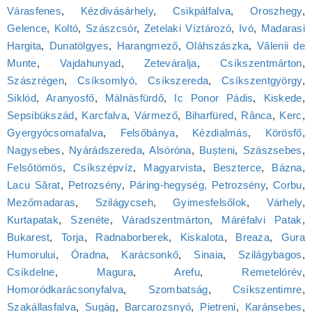
Várasfenes
,
Kézdivásárhely
,
Csikpálfalva
,
Oroszhegy
,
Gelence
,
Koltó
,
Szászcsór
,
Zetelaki Víztározó
,
Ivó
,
Madarasi
Hargita
,
Dunatölgyes
,
Harangmező
,
Oláhszászka
,
Vălenii de
Munte
,
Vajdahunyad
,
Zeteváralja
,
Csíkszentmárton
,
Szászrégen
,
Csíksomlyó, Csíkszereda
,
Csíkszentgyörgy
,
Siklód
,
Aranyosfő
,
Málnásfürdő
,
Ic Ponor Pádis
,
Kiskede
,
Sepsibükszád
,
Karcfalva
,
Vármező
,
Biharfüred
,
Rânca
,
Kerc
,
Gyergyócsomafalva
,
Felsőbánya
,
Kézdialmás
,
Körösfő
,
Nagysebes
,
Nyárádszereda
,
Alsóróna
,
Bușteni
,
Szászsebes
,
Felsőtömös
,
Csíkszépvíz
,
Magyarvista
,
Beszterce
,
Bázna
,
Lacu Sărat
,
Petrozsény
,
Páring-hegység, Petrozsény
,
Corbu
,
Mezőmadaras
,
Szilágycseh
,
Gyimesfelsőlok
,
Várhely
,
Kurtapatak
,
Szenéte
,
Váradszentmárton
,
Máréfalvi Patak
,
Bukarest
,
Torja
,
Radnaborberek
,
Kiskalota
,
Breaza
,
Gura
Humorului
,
Óradna
,
Karácsonkő
,
Sinaia
,
Szilágybagos
,
Csíkdelne
,
Magura
,
Arefu
,
Remetelórév
,
Homoródkarácsonyfalva
,
Szombatság
,
Csíkszentimre
,
Szakállasfalva
,
Sugág
,
Barcarozsnyó
,
Pietreni
,
Karánsebes
,