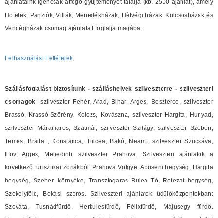
ajánlataink igencsak átfogó gyüjteményét találja (kb. 2500 ajánlat), amely
Hotelek, Panziók, Villák, Menedékházak, Hétvégi házak, Kulcsosházak és
Vendégházak csomag ajánlatait foglalja magába..
Felhasználási Feltételek
;
Szállásfoglalást biztosítunk - szálláshelyek szilveszterre - szilveszteri
csomagok:
szilveszter Fehér, Arad, Bihar, Arges, Beszterce, szilveszter
Brassó, Krassó-Szörény, Kolozs, Kovászna, szilveszter Hargita, Hunyad,
szilveszter Máramaros, Szatmár, szilveszter Szilágy, szilveszter Szeben,
Temes, Braila , Konstanca, Tulcea, Bakó, Neamt, szilveszter Szucsáva,
Ilfov, Arges, Mehedinti, szilveszter Prahova. Szilveszteri ajánlatok a
következő turisztikai zonákból: Prahova Völgye, Apuseni hegység, Hargita
hegység, Szeben környéke, Transzfogaras Bulea Tó, Retezat hegység,
Székelyföld, Békási szoros. Szilveszteri ajánlatok üdülőközpontokban:
Szováta, Tusnádfürdő, Herkulesfürdő, Félixfürdő, Májusegy fürdő.