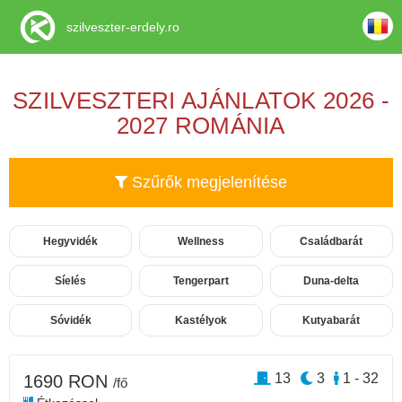
szilveszter-erdely.ro
SZILVESZTERI AJÁNLATOK 2026 -
2027 ROMÁNIA
Szűrők megjelenítése
Hegyvidék
Wellness
Családbarát
Síelés
Tengerpart
Duna-delta
Sóvidék
Kastélyok
Kutyabarát
13
3
1 - 32
1690 RON
/fő