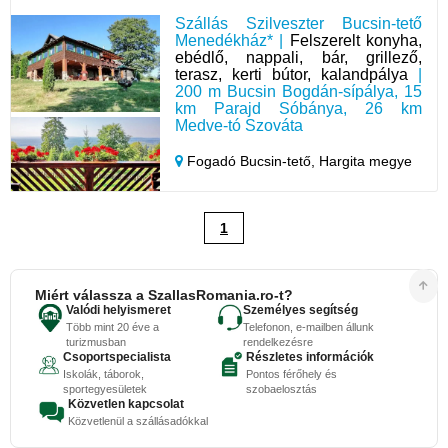
Szállás Szilveszter Bucsin-tető
Menedékház* |
Felszerelt konyha,
ebédlő, nappali, bár, grillező,
terasz, kerti bútor, kalandpálya
|
200 m Bucsin Bogdán-sípálya, 15
km Parajd Sóbánya, 26 km
Medve-tó Szováta
Fogadó Bucsin-tető,
Hargita megye
1
Miért válassza a SzallasRomania.ro-t?
Valódi helyismeret
Személyes segítség
Több mint 20 éve a
Telefonon, e-mailben állunk
turizmusban
rendelkezésre
Csoportspecialista
Részletes információk
Iskolák, táborok,
Pontos férőhely és
sportegyesületek
szobaelosztás
Közvetlen kapcsolat
Közvetlenül a szállásadókkal