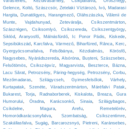
Várasfenes
,
Kézdivásárhely
,
Csikpálfalva
,
Oroszhegy
,
Gelence
,
Koltó
,
Szászcsór
,
Zetelaki Víztározó
,
Ivó
,
Madarasi
Hargita
,
Dunatölgyes
,
Harangmező
,
Oláhszászka
,
Vălenii de
Munte
,
Vajdahunyad
,
Zeteváralja
,
Csíkszentmárton
,
Szászrégen
,
Csíksomlyó, Csíkszereda
,
Csíkszentgyörgy
,
Siklód
,
Aranyosfő
,
Málnásfürdő
,
Ic Ponor Pádis
,
Kiskede
,
Sepsibükszád
,
Karcfalva
,
Vármező
,
Biharfüred
,
Rânca
,
Kerc
,
Gyergyócsomafalva
,
Felsőbánya
,
Kézdialmás
,
Körösfő
,
Nagysebes
,
Nyárádszereda
,
Alsóróna
,
Bușteni
,
Szászsebes
,
Felsőtömös
,
Csíkszépvíz
,
Magyarvista
,
Beszterce
,
Bázna
,
Lacu Sărat
,
Petrozsény
,
Páring-hegység, Petrozsény
,
Corbu
,
Mezőmadaras
,
Szilágycseh
,
Gyimesfelsőlok
,
Várhely
,
Kurtapatak
,
Szenéte
,
Váradszentmárton
,
Máréfalvi Patak
,
Bukarest
,
Torja
,
Radnaborberek
,
Kiskalota
,
Breaza
,
Gura
Humorului
,
Óradna
,
Karácsonkő
,
Sinaia
,
Szilágybagos
,
Csíkdelne
,
Magura
,
Arefu
,
Remetelórév
,
Homoródkarácsonyfalva
,
Szombatság
,
Csíkszentimre
,
Szakállasfalva
,
Sugág
,
Barcarozsnyó
,
Pietreni
,
Karánsebes
,