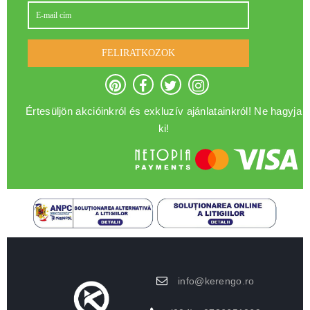
FELIRATKOZOK
Értesüljön akcióinkról és exkluzív ajánlatainkról! Ne hagyja
ki!
info@kerengo.ro