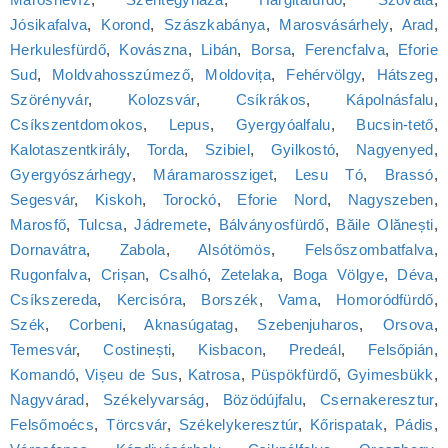
Jósikafalva
,
Korond
,
Szászkabánya
,
Marosvásárhely
,
Arad
,
Herkulesfürdő
,
Kovászna
,
Libán
,
Borsa
,
Ferencfalva
,
Eforie
Sud
,
Moldvahosszúmező
,
Moldovița
,
Fehérvölgy
,
Hátszeg
,
Szörényvár
,
Kolozsvár
,
Csíkrákos
,
Kápolnásfalu
,
Csíkszentdomokos
,
Lepus
,
Gyergyóalfalu
,
Bucsin-tető
,
Kalotaszentkirály
,
Torda
,
Szibiel
,
Gyilkostó
,
Nagyenyed
,
Gyergyószárhegy
,
Máramarossziget
,
Lesu Tó
,
Brassó
,
Segesvár
,
Kiskoh
,
Torockó
,
Eforie Nord
,
Nagyszeben
,
Marosfő
,
Tulcsa
,
Jádremete
,
Bálványosfürdő
,
Băile Olănești
,
Dornavátra
,
Zabola
,
Alsótömös
,
Felsőszombatfalva
,
Rugonfalva
,
Crișan
,
Csalhó
,
Zetelaka
,
Boga Völgye
,
Déva
,
Csíkszereda
,
Kercisóra
,
Borszék
,
Vama
,
Homoródfürdő
,
Szék
,
Corbeni
,
Aknasúgatag
,
Szebenjuharos
,
Orsova
,
Temesvár
,
Costinești
,
Kisbacon
,
Predeál
,
Felsőpián
,
Komandó
,
Vișeu de Sus
,
Katrosa
,
Püspökfürdő
,
Gyimesbükk
,
Nagyvárad
,
Székelyvarság
,
Bözödújfalu
,
Csernakeresztur
,
Felsőmoécs
,
Törcsvár
,
Székelykeresztúr
,
Kőrispatak
,
Pádis
,