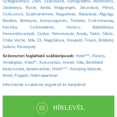
Szilágysomlyó
,
Zilah
,
Szászkézd
,
Gyergyóditró
,
Alsómoécs
,
Járabánya
,
Rucăr
,
Ajnád
,
Magyarigen
,
Jászvásár
,
Pitești
,
Csíkcsicsó
,
Szatmárnémeti
,
Nagyalmás
,
Balavásár
,
Algyógy
,
Barátka
,
Belényes
,
Aranyosgyéres
,
Tordatúr
,
Csíkmenaság
,
Kacsika
,
Csíkmadaras
,
Horezu
,
Balánbánya
,
Homoródszentpál
,
Zsidve
,
Németvásár
,
Arada
,
Tarkő
,
Slănic
,
Chilia Veche
,
Mila 23
,
Nagybánya
,
Kisapold
,
Frasin
,
Brăduleț
,
Vulturu
,
Kisompoly
Szilveszteri foglalható szállástípusok:
Hotel***
,
Panzió
,
Vendégház
,
Hotel**
,
Kulcsosház
,
Hostel
,
Villa
,
Bérelhető
lakás/szoba
,
Apartmanház
,
Hotel****
,
Kemping faházak
,
Motel
,
Fogadó
,
Hotel‑apartman
Információk a vakációs jegyekről és kártyákról
HÍRLEVÉL