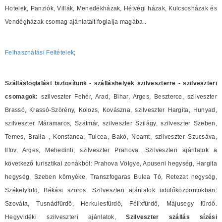
Hotelek, Panziók, Villák, Menedékházak, Hétvégi házak, Kulcsosházak és
Vendégházak csomag ajánlatait foglalja magába..
Felhasználási Feltételek
;
Szállásfoglalást biztosítunk - szálláshelyek szilveszterre - szilveszteri
csomagok:
szilveszter Fehér, Arad, Bihar, Arges, Beszterce, szilveszter
Brassó, Krassó-Szörény, Kolozs, Kovászna, szilveszter Hargita, Hunyad,
szilveszter Máramaros, Szatmár, szilveszter Szilágy, szilveszter Szeben,
Temes, Braila , Konstanca, Tulcea, Bakó, Neamt, szilveszter Szucsáva,
Ilfov, Arges, Mehedinti, szilveszter Prahova. Szilveszteri ajánlatok a
következő turisztikai zonákból: Prahova Völgye, Apuseni hegység, Hargita
hegység, Szeben környéke, Transzfogaras Bulea Tó, Retezat hegység,
Székelyföld, Békási szoros. Szilveszteri ajánlatok üdülőközpontokban:
Szováta, Tusnádfürdő, Herkulesfürdő, Félixfürdő, Májusegy fürdő.
Hegyvidéki szilveszteri ajánlatok,
Szilveszter szállás sízési