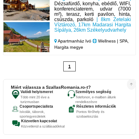
Dézsafürdő, konyha, ebédlő, WIFI,
konferenciaterem, udvar (7000
m²), terasz, kerti pavilon, hinta,
csúszda, parkoló
| 8km Zetelaki
Víztározó, 17km Madarasi Hargita
Sípálya, 26km Székelyudvarhely
Apartmanház Ivó
Wellness | SPA,
Hargita megye
1
Miért válassza a SzallasRomania.ro-t?
Valódi helyismeret
Személyes segítség
Több mint 20 éve a
Telefonon, e-mailben állunk
turizmusban
rendelkezésre
Csoportspecialista
Részletes információk
Iskolák, táborok,
Pontos férőhely és
sportegyesületek
szobaelosztás
Közvetlen kapcsolat
Közvetlenül a szállásadókkal