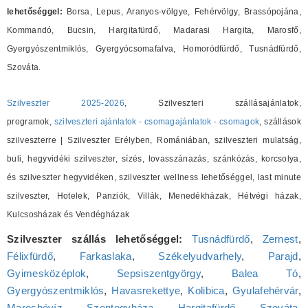
lehetőséggel:
Borsa, Lepus, Aranyos-völgye, Fehérvölgy, Brassópojána,
Kommandó, Bucsin, Hargitafürdő, Madarasi Hargita, Marosfő,
Gyergyószentmiklós, Gyergyócsomafalva, Homoródfürdő, Tusnádfürdő,
Szováta.
Szilveszter 2025-2026
, Szilveszteri szállásajánlatok,
programok,
szilveszteri ajánlatok - csomagajánlatok - csomagok
, szállások
szilveszterre | Szilveszter Erélyben, Romániában, szilveszteri mulatság,
buli, hegyvidéki szilveszter, sízés, lovasszánazás, szánkózás, korcsolya,
és szilveszter hegyvidéken, szilveszter wellness lehetőséggel, last minute
szilveszter, Hotelek, Panziók, Villák, Menedékházak, Hétvégi házak,
Kulcsosházak és Vendégházak
Szilveszter szállás lehetőséggel:
Tusnádfürdő
,
Zernest
,
Félixfürdő
,
Farkaslaka
,
Székelyudvarhely
,
Parajd
,
Gyimesközéplok
,
Sepsiszentgyörgy
,
Balea Tó
,
Gyergyószentmiklós
,
Havasrekettye
,
Kolibica
,
Gyulafehérvár
,
Maroshévíz
,
Szentegyháza
,
Hargitafürdő
,
Szováta
,