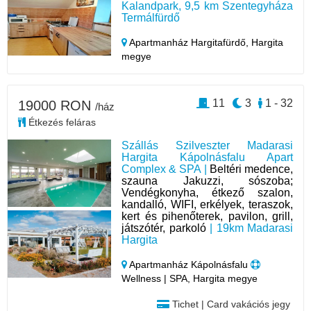
Kalandpark, 9,5 km Szentegyháza
Termálfürdő
Apartmanház Hargitafürdő,
Hargita
megye
11
3
1 - 32
19000 RON
/ház
Étkezés feláras
Szállás Szilveszter Madarasi
Hargita Kápolnásfalu Apart
Complex & SPA |
Beltéri medence,
szauna Jakuzzi, sószoba;
Vendégkonyha, étkező szalon,
kandalló, WIFI, erkélyek, teraszok,
kert és pihenőterek, pavilon, grill,
játszótér, parkoló
| 19km Madarasi
Hargita
Apartmanház Kápolnásfalu
Wellness | SPA, Hargita megye
Tichet | Card vakációs jegy