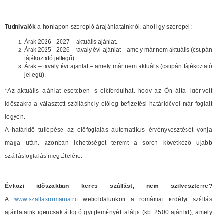
Tudnivalók
a honlapon szereplő árajánlatainkról, ahol igy szerepel:
Árak 2026 - 2027 – aktuális ajánlat.
Árak 2025 - 2026 – tavaly évi ajánlat – amely már nem aktuális (csupán
tájékoztató jellegű).
Árak – tavaly évi ajánlat – amely már nem aktuális (csupán tájékoztató
jellegű).
*Az aktuális ajánlat esetében is elöfordulhat, hogy az Ön által igényelt
időszakra a választott szálláshely előleg befizetési határidővel már foglalt
legyen.
A határidő tullépése az előfoglalás automatikus érvényvesztését vonja
maga után. azonban lehetőséget teremt a soron következő ujabb
szállásfoglalás megtételére.
Évközi időszakban keres szállást, nem szilveszterre?
A
www.szallasromania.ro
weboldalunkon a romániai erdélyi szállás
ajánlataink igencsak átfogó gyüjteményét találja (kb. 2500 ajánlat), amely