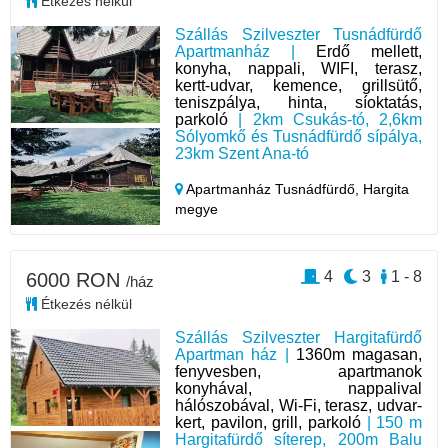
Étkezés nélkül
Szállás Szilveszter Tusnádfürdő
Apartmanház |
Erdő mellett,
konyha, nappali, WIFI, terasz,
kertt-udvar, kemence, grillsütő,
teniszpálya, hinta, síoktatás,
parkoló
| 2km Csukás-tó, 2,6km
Sólyomkő és Tusnádfürdő sípálya,
23km Szent Ana-tó
Apartmanház Tusnádfürdő,
Hargita
megye
4
3
1 - 8
6000 RON
/ház
Étkezés nélkül
Szállás Szilveszter Hargitafürdő
Apartman ház |
1360m magasan,
fenyvesben, apartmanok
konyhával, nappalival
hálószobával, Wi-Fi, terasz, udvar-
kert, pavilon, grill, parkoló
| 150 m
Hargitafürdő síterep, 200m Balu