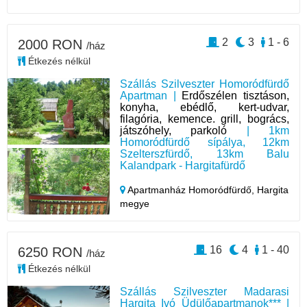
2
3
1 - 6
2000 RON
/ház
Étkezés nélkül
Szállás Szilveszter Homoródfürdő
Apartman |
Erdőszélen tisztáson,
konyha, ebédlő, kert-udvar,
filagória, kemence. grill, bogrács,
játszóhely, parkoló
| 1km
Homoródfürdő sípálya, 12km
Szelterszfürdő, 13km Balu
Kalandpark - Hargitafürdő
Apartmanház Homoródfürdő,
Hargita
megye
16
4
1 - 40
6250 RON
/ház
Étkezés nélkül
Szállás Szilveszter Madarasi
Hargita Ivó Üdülőapartmanok*** |