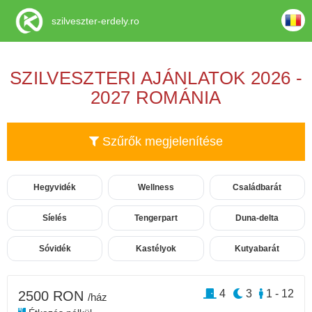
szilveszter-erdely.ro
SZILVESZTERI AJÁNLATOK 2026 -
2027 ROMÁNIA
Szűrők megjelenítése
Hegyvidék
Wellness
Családbarát
Síelés
Tengerpart
Duna-delta
Sóvidék
Kastélyok
Kutyabarát
4
3
1 - 12
2500 RON
/ház