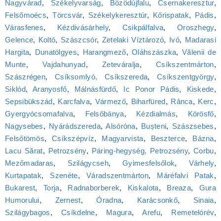
Nagyvárad
,
Székelyvarság
,
Bözödújfalu
,
Csernakeresztur
,
Felsőmoécs
,
Törcsvár
,
Székelykeresztúr
,
Kőrispatak
,
Pádis
,
Várasfenes
,
Kézdivásárhely
,
Csikpálfalva
,
Oroszhegy
,
Gelence
,
Koltó
,
Szászcsór
,
Zetelaki Víztározó
,
Ivó
,
Madarasi
Hargita
,
Dunatölgyes
,
Harangmező
,
Oláhszászka
,
Vălenii de
Munte
,
Vajdahunyad
,
Zeteváralja
,
Csíkszentmárton
,
Szászrégen
,
Csíksomlyó, Csíkszereda
,
Csíkszentgyörgy
,
Siklód
,
Aranyosfő
,
Málnásfürdő
,
Ic Ponor Pádis
,
Kiskede
,
Sepsibükszád
,
Karcfalva
,
Vármező
,
Biharfüred
,
Rânca
,
Kerc
,
Gyergyócsomafalva
,
Felsőbánya
,
Kézdialmás
,
Körösfő
,
Nagysebes
,
Nyárádszereda
,
Alsóróna
,
Bușteni
,
Szászsebes
,
Felsőtömös
,
Csíkszépvíz
,
Magyarvista
,
Beszterce
,
Bázna
,
Lacu Sărat
,
Petrozsény
,
Páring-hegység, Petrozsény
,
Corbu
,
Mezőmadaras
,
Szilágycseh
,
Gyimesfelsőlok
,
Várhely
,
Kurtapatak
,
Szenéte
,
Váradszentmárton
,
Máréfalvi Patak
,
Bukarest
,
Torja
,
Radnaborberek
,
Kiskalota
,
Breaza
,
Gura
Humorului
,
Zernest
,
Óradna
,
Karácsonkő
,
Sinaia
,
Szilágybagos
,
Csíkdelne
,
Magura
,
Arefu
,
Remetelórév
,