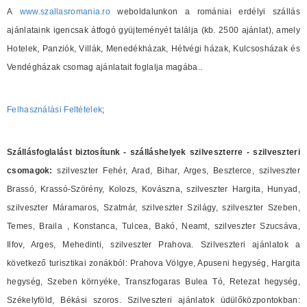
A
www.szallasromania.ro
weboldalunkon a romániai erdélyi szállás
ajánlataink igencsak átfogó gyüjteményét találja (kb. 2500 ajánlat), amely
Hotelek, Panziók, Villák, Menedékházak, Hétvégi házak, Kulcsosházak és
Vendégházak csomag ajánlatait foglalja magába..
Felhasználási Feltételek
;
Szállásfoglalást biztosítunk - szálláshelyek szilveszterre - szilveszteri
csomagok:
szilveszter Fehér, Arad, Bihar, Arges, Beszterce, szilveszter
Brassó, Krassó-Szörény, Kolozs, Kovászna, szilveszter Hargita, Hunyad,
szilveszter Máramaros, Szatmár, szilveszter Szilágy, szilveszter Szeben,
Temes, Braila , Konstanca, Tulcea, Bakó, Neamt, szilveszter Szucsáva,
Ilfov, Arges, Mehedinti, szilveszter Prahova. Szilveszteri ajánlatok a
következő turisztikai zonákból: Prahova Völgye, Apuseni hegység, Hargita
hegység, Szeben környéke, Transzfogaras Bulea Tó, Retezat hegység,
Székelyföld, Békási szoros. Szilveszteri ajánlatok üdülőközpontokban: