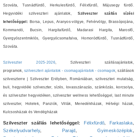
Szováta, Tusnádfürdő, Herkulesfürdő, Félixfürdő, Májusegy fürdő.
Hegyvidéki szilveszteri ajánlatok,
Szilveszter szállás sízési
lehetőséggel:
Borsa, Lepus, Aranyos-völgye, Fehérvölgy, Brassópojána,
Kommandó, Bucsin, Hargitafürdő, Madarasi Hargita, Marosfő,
Gyergyószentmiklós, Gyergyócsomafalva, Homoródfürdő, Tusnádfürdő,
Szováta.
Szilveszter 2025-2026
, Szilveszteri szállásajánlatok,
programok,
szilveszteri ajánlatok - csomagajánlatok - csomagok
, szállások
szilveszterre | Szilveszter Erélyben, Romániában, szilveszteri mulatság,
buli, hegyvidéki szilveszter, sízés, lovasszánazás, szánkózás, korcsolya,
és szilveszter hegyvidéken, szilveszter wellness lehetőséggel, last minute
szilveszter, Hotelek, Panziók, Villák, Menedékházak, Hétvégi házak,
Kulcsosházak és Vendégházak
Szilveszter szállás lehetőséggel:
Félixfürdő
,
Farkaslaka
,
Székelyudvarhely
,
Parajd
,
Gyimesközéplok
,