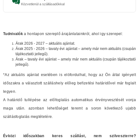
Közvetlenül a szállásadókkal
Tudnivalók
a honlapon szereplő árajánlatainkról, ahol igy szerepel:
Árak 2026 - 2027 – aktuális ajánlat.
Árak 2025 - 2026 – tavaly évi ajánlat – amely már nem aktuális (csupán
tájékoztató jellegű).
Árak – tavaly évi ajánlat – amely már nem aktuális (csupán tájékoztató
jellegű).
*Az aktuális ajánlat esetében is elöfordulhat, hogy az Ön által igényelt
időszakra a választott szálláshely előleg befizetési határidővel már foglalt
legyen.
A határidő tullépése az előfoglalás automatikus érvényvesztését vonja
maga után. azonban lehetőséget teremt a soron következő ujabb
szállásfoglalás megtételére.
Évközi időszakban keres szállást, nem szilveszterre?