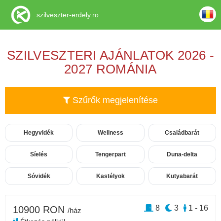
szilveszter-erdely.ro
SZILVESZTERI AJÁNLATOK 2026 -
2027 ROMÁNIA
Szűrők megjelenítése
Hegyvidék
Wellness
Családbarát
Síelés
Tengerpart
Duna-delta
Sóvidék
Kastélyok
Kutyabarát
8
3
1 - 16
10900 RON
/ház