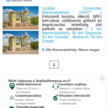
Étkezés nélkül
Szállás Szilveszter
Marosvásárhely Villa*** |
Felszerelt konyha, étkező, WIFI,
kert-udvar, zöldövezet, grillező és
bográcsozási lehetőség, zárt
parkoló az udvarban
| 1 km
Marosvásárhely, 50 km Segesvár,
53 km Szováta - Medve-tó, 56 km
Parajd
Villa Marosvásárhely,
Maros megye
1
Miért válassza a SzallasRomania.ro-t?
Valódi helyismeret
Személyes segítség
Több mint 20 éve a
Telefonon, e-mailben állunk
turizmusban
rendelkezésre
Csoportspecialista
Részletes információk
Iskolák, táborok,
Pontos férőhely és
sportegyesületek
szobaelosztás
Közvetlen kapcsolat