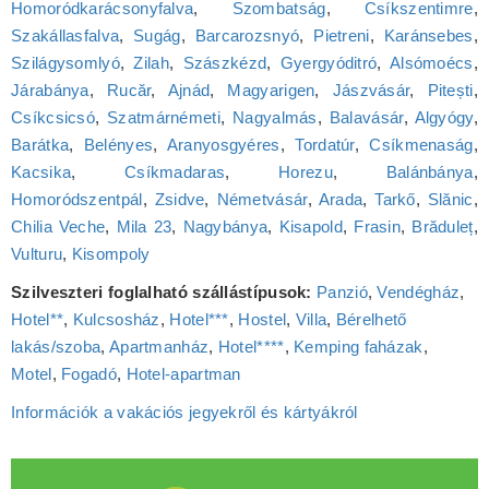
Homoródkarácsonyfalva
,
Szombatság
,
Csíkszentimre
,
Szakállasfalva
,
Sugág
,
Barcarozsnyó
,
Pietreni
,
Karánsebes
,
Szilágysomlyó
,
Zilah
,
Szászkézd
,
Gyergyóditró
,
Alsómoécs
,
Járabánya
,
Rucăr
,
Ajnád
,
Magyarigen
,
Jászvásár
,
Pitești
,
Csíkcsicsó
,
Szatmárnémeti
,
Nagyalmás
,
Balavásár
,
Algyógy
,
Barátka
,
Belényes
,
Aranyosgyéres
,
Tordatúr
,
Csíkmenaság
,
Kacsika
,
Csíkmadaras
,
Horezu
,
Balánbánya
,
Homoródszentpál
,
Zsidve
,
Németvásár
,
Arada
,
Tarkő
,
Slănic
,
Chilia Veche
,
Mila 23
,
Nagybánya
,
Kisapold
,
Frasin
,
Brăduleț
,
Vulturu
,
Kisompoly
Szilveszteri foglalható szállástípusok:
Panzió
,
Vendégház
,
Hotel**
,
Kulcsosház
,
Hotel***
,
Hostel
,
Villa
,
Bérelhető
lakás/szoba
,
Apartmanház
,
Hotel****
,
Kemping faházak
,
Motel
,
Fogadó
,
Hotel‑apartman
Információk a vakációs jegyekről és kártyákról