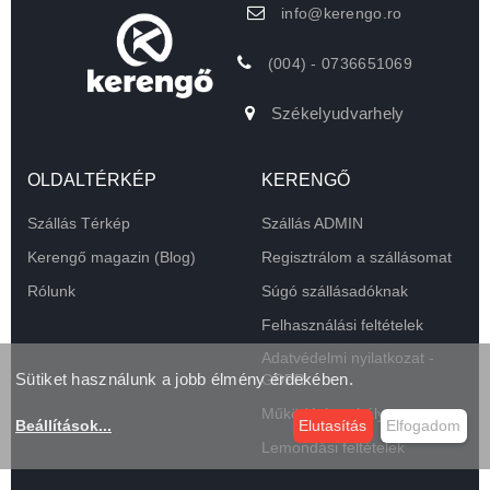
info@kerengo.ro
(004) - 0736651069
Székelyudvarhely
OLDALTÉRKÉP
KERENGŐ
Szállás Térkép
Szállás ADMIN
Kerengő magazin (Blog)
Regisztrálom a szállásomat
Rólunk
Súgó szállásadóknak
Felhasználási feltételek
Adatvédelmi nyilatkozat -
Sütiket használunk a jobb élmény érdekében.
GDPR
Működési szabályzat
Beállítások
...
Elutasítás
Elfogadom
Lemondási feltételek