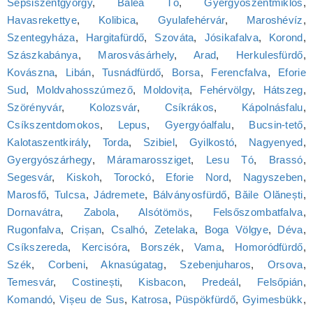
Sepsiszentgyörgy
,
Balea Tó
,
Gyergyószentmiklós
,
Havasrekettye
,
Kolibica
,
Gyulafehérvár
,
Maroshévíz
,
Szentegyháza
,
Hargitafürdő
,
Szováta
,
Jósikafalva
,
Korond
,
Szászkabánya
,
Marosvásárhely
,
Arad
,
Herkulesfürdő
,
Kovászna
,
Libán
,
Tusnádfürdő
,
Borsa
,
Ferencfalva
,
Eforie
Sud
,
Moldvahosszúmező
,
Moldovița
,
Fehérvölgy
,
Hátszeg
,
Szörényvár
,
Kolozsvár
,
Csíkrákos
,
Kápolnásfalu
,
Csíkszentdomokos
,
Lepus
,
Gyergyóalfalu
,
Bucsin-tető
,
Kalotaszentkirály
,
Torda
,
Szibiel
,
Gyilkostó
,
Nagyenyed
,
Gyergyószárhegy
,
Máramarossziget
,
Lesu Tó
,
Brassó
,
Segesvár
,
Kiskoh
,
Torockó
,
Eforie Nord
,
Nagyszeben
,
Marosfő
,
Tulcsa
,
Jádremete
,
Bálványosfürdő
,
Băile Olănești
,
Dornavátra
,
Zabola
,
Alsótömös
,
Felsőszombatfalva
,
Rugonfalva
,
Crișan
,
Csalhó
,
Zetelaka
,
Boga Völgye
,
Déva
,
Csíkszereda
,
Kercisóra
,
Borszék
,
Vama
,
Homoródfürdő
,
Szék
,
Corbeni
,
Aknasúgatag
,
Szebenjuharos
,
Orsova
,
Temesvár
,
Costinești
,
Kisbacon
,
Predeál
,
Felsőpián
,
Komandó
,
Vișeu de Sus
,
Katrosa
,
Püspökfürdő
,
Gyimesbükk
,