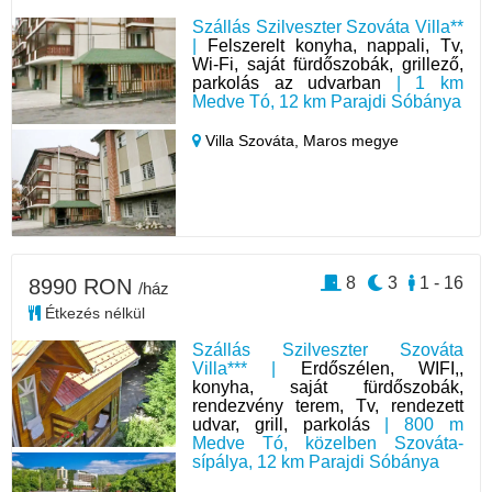
Szállás Szilveszter Szováta Villa**
|
Felszerelt konyha, nappali, Tv,
Wi-Fi, saját fürdőszobák, grillező,
parkolás az udvarban
| 1 km
Medve Tó, 12 km Parajdi Sóbánya
Villa Szováta,
Maros megye
8
3
1 - 16
8990 RON
/ház
Étkezés nélkül
Szállás Szilveszter Szováta
Villa*** |
Erdőszélen, WIFI,,
konyha, saját fürdőszobák,
rendezvény terem, Tv, rendezett
udvar, grill, parkolás
| 800 m
Medve Tó, közelben Szováta-
sípálya, 12 km Parajdi Sóbánya