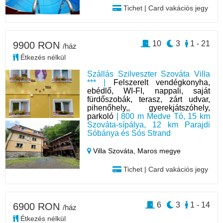
Tichet | Card vakációs jegy
10
3
1 - 21
9900 RON
/ház
Étkezés nélkül
Szállás Szilveszter Szováta Villa
*** |
Felszerelt vendégkonyha,
ebédlő, WI-FI, nappali, saját
fürdőszobák, terasz, zárt udvar,
pihenőhely,, gyerekjátszóhely,
parkoló
| 800 m Medve Tó, 15 km
Szováta-sípálya, 12 km Parajdi
Sóbánya és Sós Strand
Villa Szováta,
Maros megye
Tichet | Card vakációs jegy
6
3
1 - 14
6900 RON
/ház
Étkezés nélkül