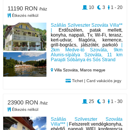
10
3
1 - 20
11190 RON
/ház
Étkezés nélkül
Szállás Szilveszter Szováta Villa**
|
Erdőszélen, patak mellett,
konyha, nappali, Tv, Wi-Fi, terasz,
kert-udvar, filagória, kemence,
grill-bogrács, játszótér, parkoló
|
2km Medve-tó Szováta, 9km
Alunis-sípálya Szováta, 11 km
Parajdi Sóbánya és Sós Strand
Villa Szováta,
Maros megye
Tichet | Card vakációs jegy
25
3
1 - 30
23900 RON
/ház
Étkezés nélkül
Szállás Szilveszter Szováta
Villa*** |
Felszerelt vendégkonyha,
ebédlő, nappali, WIFI, konferencia