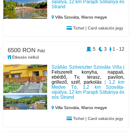
sípálya, 12 km Parajdi Sóbánya és
Strand
Villa Szováta,
Maros megye
Tichet | Card vakációs jegy
5
3
1 - 12
6500 RON
/ház
Étkezés nélkül
Szállás Szilveszter Szováta Villa |
Felszerelt konyha, nappali,
ebédlő, Tv, terasz, pavilon,
grillező, széf, parkolás
| 1,2 km
Medve Tó, 1,2 km Szováta-
sípálya, 12 km Parajdi Sóbánya és
sós Strand
Villa Szováta,
Maros megye
Tichet | Card vakációs jegy