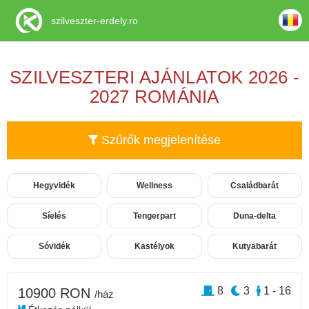
szilveszter-erdely.ro
SZILVESZTERI AJÁNLATOK 2026 -
2027 ROMÁNIA
Szűrők megjelenítése
Hegyvidék
Wellness
Családbarát
Síelés
Tengerpart
Duna-delta
Sóvidék
Kastélyok
Kutyabarát
8
3
1 - 16
10900 RON
/ház