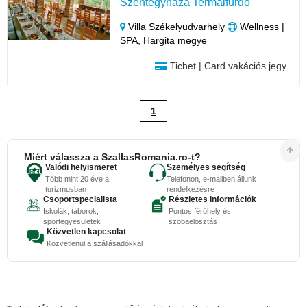
Szentegyháza Termálfürdő
Villa Székelyudvarhely
Wellness |
SPA, Hargita megye
Tichet | Card vakációs jegy
1
Miért válassza a SzallasRomania.ro-t?
Valódi helyismeret
Személyes segítség
Több mint 20 éve a
Telefonon, e-mailben állunk
turizmusban
rendelkezésre
Csoportspecialista
Részletes információk
Iskolák, táborok,
Pontos férőhely és
sportegyesületek
szobaelosztás
Közvetlen kapcsolat
Közvetlenül a szállásadókkal