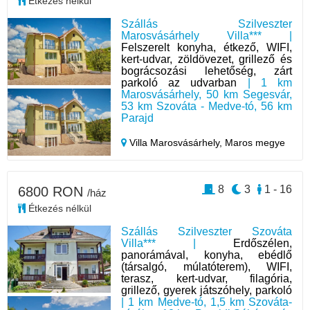
Étkezés nélkül
Szállás Szilveszter
Marosvásárhely Villa*** |
Felszerelt konyha, étkező, WIFI,
kert-udvar, zöldövezet, grillező és
bográcsozási lehetőség, zárt
parkoló az udvarban
| 1 km
Marosvásárhely, 50 km Segesvár,
53 km Szováta - Medve-tó, 56 km
Parajd
Villa Marosvásárhely,
Maros megye
8
3
1 - 16
6800 RON
/ház
Étkezés nélkül
Szállás Szilveszter Szováta
Villa*** |
Erdőszélen,
panorámával, konyha, ebédlő
(társalgó, múlatóterem), WIFI,
terasz, kert-udvar, filagória,
grillező, gyerek játszóhely, parkoló
| 1 km Medve-tó, 1,5 km Szováta-