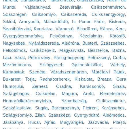
Munte
,
Vajdahunyad
,
Zeteváralja
,
Csíkszentmárton
,
Szászrégen
,
Csíksomlyó, Csíkszereda
,
Csíkszentgyörgy
,
Siklód
,
Aranyosfő
,
Málnásfürdő
,
Ic Ponor Pádis
,
Kiskede
,
Sepsibükszád
,
Karcfalva
,
Vármező
,
Biharfüred
,
Rânca
,
Kerc
,
Gyergyócsomafalva
,
Felsőbánya
,
Kézdialmás
,
Körösfő
,
Nagysebes
,
Nyárádszereda
,
Alsóróna
,
Bușteni
,
Szászsebes
,
Felsőtömös
,
Csíkszépvíz
,
Magyarvista
,
Beszterce
,
Bázna
,
Lacu Sărat
,
Petrozsény
,
Páring-hegység, Petrozsény
,
Corbu
,
Mezőmadaras
,
Szilágycseh
,
Gyimesfelsőlok
,
Várhely
,
Kurtapatak
,
Szenéte
,
Váradszentmárton
,
Máréfalvi Patak
,
Bukarest
,
Torja
,
Radnaborberek
,
Kiskalota
,
Breaza
,
Gura
Humorului
,
Zernest
,
Óradna
,
Karácsonkő
,
Sinaia
,
Szilágybagos
,
Csíkdelne
,
Magura
,
Arefu
,
Remetelórév
,
Homoródkarácsonyfalva
,
Szombatság
,
Csíkszentimre
,
Szakállasfalva
,
Sugág
,
Barcarozsnyó
,
Pietreni
,
Karánsebes
,
Szilágysomlyó
,
Zilah
,
Szászkézd
,
Gyergyóditró
,
Alsómoécs
,
Járabánya
,
Rucăr
,
Ajnád
,
Magyarigen
,
Jászvásár
,
Pitești
,