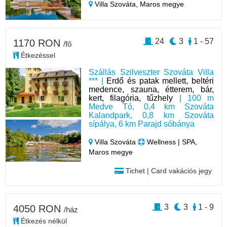
Villa Szováta,
Maros megye
24
3
1 - 57
1170 RON
/fő
Étkezéssel
Szállás Szilveszter Szováta Villa
*** |
Erdő és patak mellett, beltéri
medence, szauna, étterem, bár,
kert, filagória, tűzhely
| 100 m
Medve Tó, 0,4 km Szováta
Kalandpark, 0,8 km Szováta
sípálya, 6 km Parajd sóbánya
Villa Szováta
Wellness | SPA,
Maros megye
Tichet | Card vakációs jegy
3
3
1 - 9
4050 RON
/ház
Étkezés nélkül