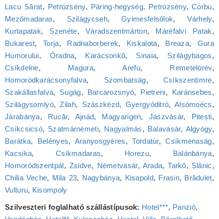
Lacu Sărat
,
Petrozsény
,
Páring-hegység, Petrozsény
,
Corbu
,
Mezőmadaras
,
Szilágycseh
,
Gyimesfelsőlok
,
Várhely
,
Kurtapatak
,
Szenéte
,
Váradszentmárton
,
Máréfalvi Patak
,
Bukarest
,
Torja
,
Radnaborberek
,
Kiskalota
,
Breaza
,
Gura
Humorului
,
Óradna
,
Karácsonkő
,
Sinaia
,
Szilágybagos
,
Csíkdelne
,
Magura
,
Arefu
,
Remetelórév
,
Homoródkarácsonyfalva
,
Szombatság
,
Csíkszentimre
,
Szakállasfalva
,
Sugág
,
Barcarozsnyó
,
Pietreni
,
Karánsebes
,
Szilágysomlyó
,
Zilah
,
Szászkézd
,
Gyergyóditró
,
Alsómoécs
,
Járabánya
,
Rucăr
,
Ajnád
,
Magyarigen
,
Jászvásár
,
Pitești
,
Csíkcsicsó
,
Szatmárnémeti
,
Nagyalmás
,
Balavásár
,
Algyógy
,
Barátka
,
Belényes
,
Aranyosgyéres
,
Tordatúr
,
Csíkmenaság
,
Kacsika
,
Csíkmadaras
,
Horezu
,
Balánbánya
,
Homoródszentpál
,
Zsidve
,
Németvásár
,
Arada
,
Tarkő
,
Slănic
,
Chilia Veche
,
Mila 23
,
Nagybánya
,
Kisapold
,
Frasin
,
Brăduleț
,
Vulturu
,
Kisompoly
Szilveszteri foglalható szállástípusok:
Hotel***
,
Panzió
,