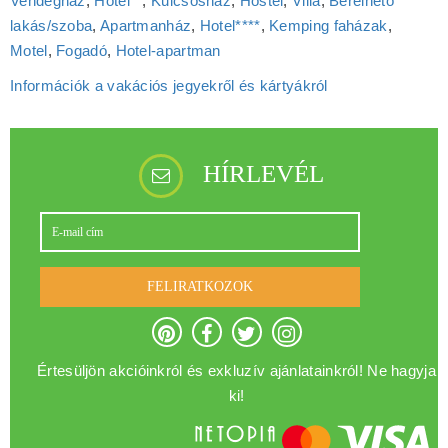
Vendégház
,
Hotel**
,
Kulcsosház
,
Hostel
,
Villa
,
Bérelhető
lakás/szoba
,
Apartmanház
,
Hotel****
,
Kemping faházak
,
Motel
,
Fogadó
,
Hotel‑apartman
Információk a vakációs jegyekről és kártyákról
HÍRLEVÉL
FELIRATKOZOK
Értesüljön akcióinkról és exkluzív ajánlatainkról! Ne hagyja
ki!