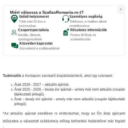
Miért válassza a SzallasRomania.ro-t?
Valódi helyismeret
Személyes segítség
Több mint 20 éve a
Telefonon, e-mailben állunk
turizmusban
rendelkezésre
Csoportspecialista
Részletes információk
Iskolák, táborok,
Pontos férőhely és
sportegyesületek
szobaelosztás
Közvetlen kapcsolat
Közvetlenül a szállásadókkal
Tudnivalók
a honlapon szereplő árajánlatainkról, ahol igy szerepel:
Árak 2026 - 2027 – aktuális ajánlat.
Árak 2025 - 2026 – tavaly évi ajánlat – amely már nem aktuális (csupán
tájékoztató jellegű).
Árak – tavaly évi ajánlat – amely már nem aktuális (csupán tájékoztató
jellegű).
*Az aktuális ajánlat esetében is elöfordulhat, hogy az Ön által igényelt
időszakra a választott szálláshely előleg befizetési határidővel már foglalt