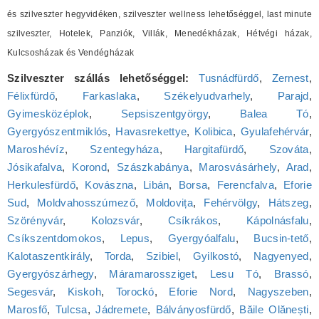
és szilveszter hegyvidéken, szilveszter wellness lehetőséggel, last minute
szilveszter, Hotelek, Panziók, Villák, Menedékházak, Hétvégi házak,
Kulcsosházak és Vendégházak
Szilveszter szállás lehetőséggel:
Tusnádfürdő
,
Zernest
,
Félixfürdő
,
Farkaslaka
,
Székelyudvarhely
,
Parajd
,
Gyimesközéplok
,
Sepsiszentgyörgy
,
Balea Tó
,
Gyergyószentmiklós
,
Havasrekettye
,
Kolibica
,
Gyulafehérvár
,
Maroshévíz
,
Szentegyháza
,
Hargitafürdő
,
Szováta
,
Jósikafalva
,
Korond
,
Szászkabánya
,
Marosvásárhely
,
Arad
,
Herkulesfürdő
,
Kovászna
,
Libán
,
Borsa
,
Ferencfalva
,
Eforie
Sud
,
Moldvahosszúmező
,
Moldovița
,
Fehérvölgy
,
Hátszeg
,
Szörényvár
,
Kolozsvár
,
Csíkrákos
,
Kápolnásfalu
,
Csíkszentdomokos
,
Lepus
,
Gyergyóalfalu
,
Bucsin-tető
,
Kalotaszentkirály
,
Torda
,
Szibiel
,
Gyilkostó
,
Nagyenyed
,
Gyergyószárhegy
,
Máramarossziget
,
Lesu Tó
,
Brassó
,
Segesvár
,
Kiskoh
,
Torockó
,
Eforie Nord
,
Nagyszeben
,
Marosfő
,
Tulcsa
,
Jádremete
,
Bálványosfürdő
,
Băile Olănești
,