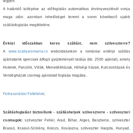
legyen.
A határidő tullépése az előfoglalás automatikus érvényvesztését vonja
maga után. azonban lehetőséget teremt a soron következő ujabb
szállásfoglalás megtételére.
Évközi időszakban keres szállást, nem szilveszterre?
A
www.szallasromania.ro
weboldalunkon a romániai erdélyi szállás
ajánlataink igencsak átfogó gyüjteményét találja (kb. 2500 ajánlat), amely
Hotelek, Panziók, Villák, Menedékházak, Hétvégi házak, Kulcsosházak és
Vendégházak csomag ajánlatait foglalja magába..
Felhasználási Feltételek
;
Szállásfoglalást biztosítunk - szálláshelyek szilveszterre - szilveszteri
csomagok:
szilveszter Fehér, Arad, Bihar, Arges, Beszterce, szilveszter
Brassó, Krassó-Szörény, Kolozs, Kovászna, szilveszter Hargita, Hunyad,