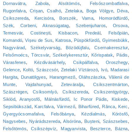
Dornavátra
,
Zabola
,
Alsótömös
,
Felsőszombatfalva
,
Rugonfalva
,
Crișan
,
Csalhó
,
Zetelaka
,
Boga Völgye
,
Déva
,
Csíkszereda
,
Kercisóra
,
Borszék
,
Vama
,
Homoródfürdő
,
Szék
,
Corbeni
,
Aknasúgatag
,
Szebenjuharos
,
Orsova
,
Temesvár
,
Costinești
,
Kisbacon
,
Predeál
,
Felsőpián
,
Komandó
,
Vișeu de Sus
,
Katrosa
,
Püspökfürdő
,
Gyimesbükk
,
Nagyvárad
,
Székelyvarság
,
Bözödújfalu
,
Csernakeresztur
,
Felsőmoécs
,
Törcsvár
,
Székelykeresztúr
,
Kőrispatak
,
Pádis
,
Várasfenes
,
Kézdivásárhely
,
Csikpálfalva
,
Oroszhegy
,
Gelence
,
Koltó
,
Szászcsór
,
Zetelaki Víztározó
,
Ivó
,
Madarasi
Hargita
,
Dunatölgyes
,
Harangmező
,
Oláhszászka
,
Vălenii de
Munte
,
Vajdahunyad
,
Zeteváralja
,
Csíkszentmárton
,
Szászrégen
,
Csíksomlyó, Csíkszereda
,
Csíkszentgyörgy
,
Siklód
,
Aranyosfő
,
Málnásfürdő
,
Ic Ponor Pádis
,
Kiskede
,
Sepsibükszád
,
Karcfalva
,
Vármező
,
Biharfüred
,
Rânca
,
Kerc
,
Gyergyócsomafalva
,
Felsőbánya
,
Kézdialmás
,
Körösfő
,
Nagysebes
,
Nyárádszereda
,
Alsóróna
,
Bușteni
,
Szászsebes
,
Felsőtömös
,
Csíkszépvíz
,
Magyarvista
,
Beszterce
,
Bázna
,