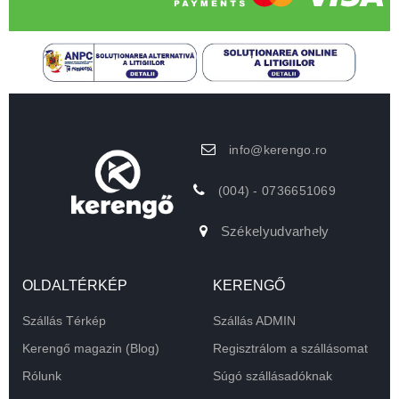
info@kerengo.ro
(004) - 0736651069
Székelyudvarhely
OLDALTÉRKÉP
KERENGŐ
Szállás Térkép
Szállás ADMIN
Kerengő magazin (Blog)
Regisztrálom a szállásomat
Rólunk
Súgó szállásadóknak