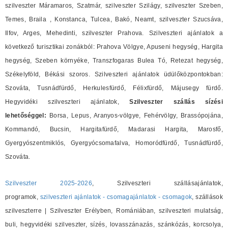
szilveszter Máramaros, Szatmár, szilveszter Szilágy, szilveszter Szeben,
Temes, Braila , Konstanca, Tulcea, Bakó, Neamt, szilveszter Szucsáva,
Ilfov, Arges, Mehedinti, szilveszter Prahova. Szilveszteri ajánlatok a
következő turisztikai zonákból: Prahova Völgye, Apuseni hegység, Hargita
hegység, Szeben környéke, Transzfogaras Bulea Tó, Retezat hegység,
Székelyföld, Békási szoros. Szilveszteri ajánlatok üdülőközpontokban:
Szováta, Tusnádfürdő, Herkulesfürdő, Félixfürdő, Májusegy fürdő.
Hegyvidéki szilveszteri ajánlatok,
Szilveszter szállás sízési
lehetőséggel:
Borsa, Lepus, Aranyos-völgye, Fehérvölgy, Brassópojána,
Kommandó, Bucsin, Hargitafürdő, Madarasi Hargita, Marosfő,
Gyergyószentmiklós, Gyergyócsomafalva, Homoródfürdő, Tusnádfürdő,
Szováta.
Szilveszter 2025-2026
, Szilveszteri szállásajánlatok,
programok,
szilveszteri ajánlatok - csomagajánlatok - csomagok
, szállások
szilveszterre | Szilveszter Erélyben, Romániában, szilveszteri mulatság,
buli, hegyvidéki szilveszter, sízés, lovasszánazás, szánkózás, korcsolya,