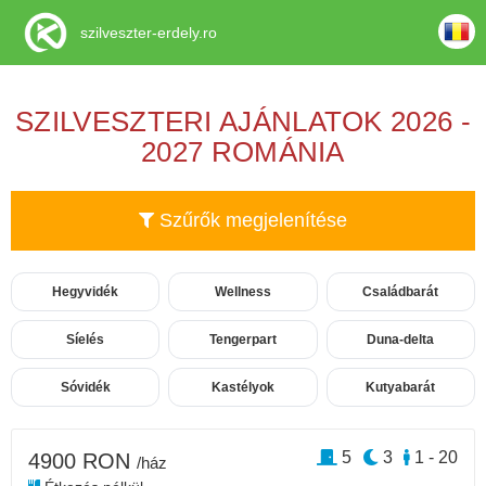
szilveszter-erdely.ro
SZILVESZTERI AJÁNLATOK 2026 -
2027 ROMÁNIA
Szűrők megjelenítése
Hegyvidék
Wellness
Családbarát
Síelés
Tengerpart
Duna-delta
Sóvidék
Kastélyok
Kutyabarát
5
3
1 - 20
4900 RON
/ház