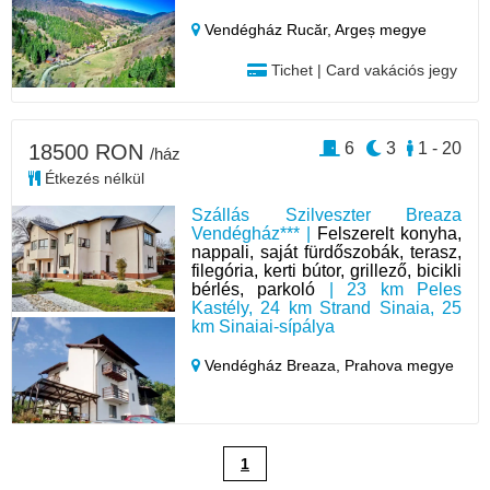
Vendégház Rucăr,
Argeș megye
Tichet | Card vakációs jegy
6
3
1 - 20
18500 RON
/ház
Étkezés nélkül
Szállás Szilveszter Breaza
Vendégház*** |
Felszerelt konyha,
nappali, saját fürdőszobák, terasz,
filegória, kerti bútor, grillező, bicikli
bérlés, parkoló
| 23 km Peles
Kastély, 24 km Strand Sinaia, 25
km Sinaiai-sípálya
Vendégház Breaza,
Prahova megye
1