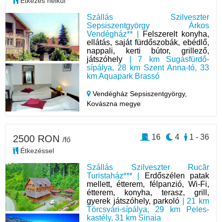
Étkezés nélkül
Szállás Szilveszter
Sepsiszentgyörgy Árkos
Vendégház** |
Felszerelt konyha,
ellátás, saját fürdőszobák, ebédlő,
nappali, kerti bútor, grillező,
játszóhely
| 7 km Sugásfürdő-
sípálya, 28 km Szent Anna-tó, 33
km Aquapark Brassó
Vendégház Sepsiszentgyörgy,
Kovászna megye
16
4
1 - 36
2500 RON
/fő
Étkezéssel
Szállás Szilveszter Rucăr
Turistaház*** |
Erdőszélen patak
mellett, étterem, félpanzió, Wi-Fi,
étterem, konyha, terasz, grill,
gyerek játszóhely, parkoló
| 21 km
Törcsvári-sípálya, 29 km Peles-
kastély, 31 km Sinaia