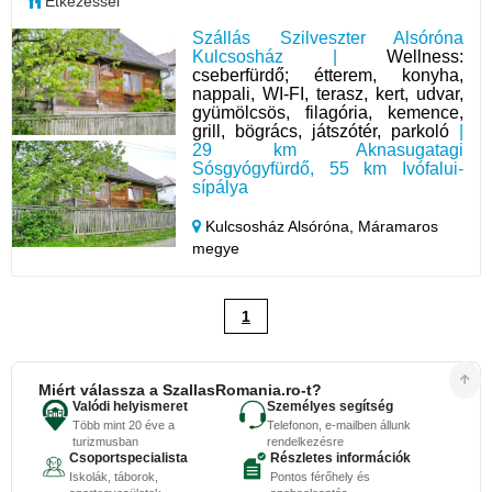
Étkezéssel
Szállás Szilveszter Alsóróna
Kulcsosház |
Wellness:
cseberfürdő; étterem, konyha,
nappali, WI-FI, terasz, kert, udvar,
gyümölcsös, filagória, kemence,
grill, bögrács, játszótér, parkoló
|
29 km Aknasugatagi
Sósgyógyfürdő, 55 km Ivófalui-
sípálya
Kulcsosház Alsóróna,
Máramaros
megye
1
Miért válassza a SzallasRomania.ro-t?
Valódi helyismeret
Személyes segítség
Több mint 20 éve a
Telefonon, e-mailben állunk
turizmusban
rendelkezésre
Csoportspecialista
Részletes információk
Iskolák, táborok,
Pontos férőhely és