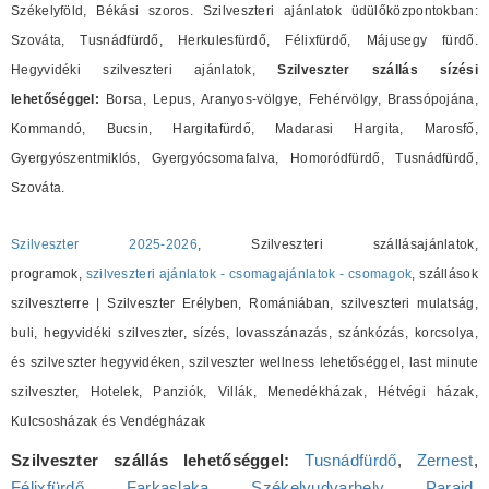
Székelyföld, Békási szoros. Szilveszteri ajánlatok üdülőközpontokban:
Szováta, Tusnádfürdő, Herkulesfürdő, Félixfürdő, Májusegy fürdő.
Hegyvidéki szilveszteri ajánlatok,
Szilveszter szállás sízési
lehetőséggel:
Borsa, Lepus, Aranyos-völgye, Fehérvölgy, Brassópojána,
Kommandó, Bucsin, Hargitafürdő, Madarasi Hargita, Marosfő,
Gyergyószentmiklós, Gyergyócsomafalva, Homoródfürdő, Tusnádfürdő,
Szováta.
Szilveszter 2025-2026
, Szilveszteri szállásajánlatok,
programok,
szilveszteri ajánlatok - csomagajánlatok - csomagok
, szállások
szilveszterre | Szilveszter Erélyben, Romániában, szilveszteri mulatság,
buli, hegyvidéki szilveszter, sízés, lovasszánazás, szánkózás, korcsolya,
és szilveszter hegyvidéken, szilveszter wellness lehetőséggel, last minute
szilveszter, Hotelek, Panziók, Villák, Menedékházak, Hétvégi házak,
Kulcsosházak és Vendégházak
Szilveszter szállás lehetőséggel:
Tusnádfürdő
,
Zernest
,
Félixfürdő
,
Farkaslaka
,
Székelyudvarhely
,
Parajd
,