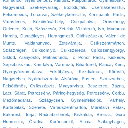
Komandó
,
Vișeu de Sus
,
Katrosa
,
Püspökfürdő
,
Gyimesbükk
,
Nagyvárad
,
Székelyvarság
,
Bözödújfalu
,
Csernakeresztur
,
Felsőmoécs
,
Törcsvár
,
Székelykeresztúr
,
Kőrispatak
,
Pádis
,
Várasfenes
,
Kézdivásárhely
,
Csikpálfalva
,
Oroszhegy
,
Gelence
,
Koltó
,
Szászcsór
,
Zetelaki Víztározó
,
Ivó
,
Madarasi
Hargita
,
Dunatölgyes
,
Harangmező
,
Oláhszászka
,
Vălenii de
Munte
,
Vajdahunyad
,
Zeteváralja
,
Csíkszentmárton
,
Szászrégen
,
Csíksomlyó, Csíkszereda
,
Csíkszentgyörgy
,
Siklód
,
Aranyosfő
,
Málnásfürdő
,
Ic Ponor Pádis
,
Kiskede
,
Sepsibükszád
,
Karcfalva
,
Vármező
,
Biharfüred
,
Rânca
,
Kerc
,
Gyergyócsomafalva
,
Felsőbánya
,
Kézdialmás
,
Körösfő
,
Nagysebes
,
Nyárádszereda
,
Alsóróna
,
Bușteni
,
Szászsebes
,
Felsőtömös
,
Csíkszépvíz
,
Magyarvista
,
Beszterce
,
Bázna
,
Lacu Sărat
,
Petrozsény
,
Páring-hegység, Petrozsény
,
Corbu
,
Mezőmadaras
,
Szilágycseh
,
Gyimesfelsőlok
,
Várhely
,
Kurtapatak
,
Szenéte
,
Váradszentmárton
,
Máréfalvi Patak
,
Bukarest
,
Torja
,
Radnaborberek
,
Kiskalota
,
Breaza
,
Gura
Humorului
,
Óradna
,
Karácsonkő
,
Sinaia
,
Szilágybagos
,