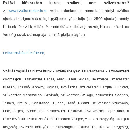
Évközi időszakban keres szállást, nem szilveszterre?
A
www.szallasromania.ro
weboldalunkon a romániai erdélyi szállás
ajánlataink igencsak átfogó gyüjteményét találja (kb. 2500 ajánlat), amely
Hotelek, Panziók, Villák, Menedékházak, Hétvégi házak, Kulcsosházak és
Vendégházak csomag ajánlatait foglalja magába..
Felhasználási Feltételek
;
Szállásfoglalást biztosítunk - szálláshelyek szilveszterre - szilveszteri
csomagok:
szilveszter Fehér, Arad, Bihar, Arges, Beszterce, szilveszter
Brassó, Krassó-Szörény, Kolozs, Kovászna, szilveszter Hargita, Hunyad,
szilveszter Máramaros, Szatmár, szilveszter Szilágy, szilveszter Szeben,
Temes, Braila , Konstanca, Tulcea, Bakó, Neamt, szilveszter Szucsáva,
Ilfov, Arges, Mehedinti, szilveszter Prahova. Szilveszteri ajánlatok a
következő turisztikai zonákból: Prahova Völgye, Apuseni hegység, Hargita
hegység, Szeben környéke, Transzfogaras Bulea Tó, Retezat hegység,