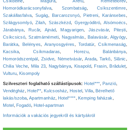
Csíkdelne
,
Magura
,
Arefu
,
Remetelórév
,
Homoródkarácsonyfalva
,
Szombatság
,
Csíkszentimre
,
Szakállasfalva
,
Sugág
,
Barcarozsnyó
,
Pietreni
,
Karánsebes
,
Szilágysomlyó
,
Zilah
,
Szászkézd
,
Gyergyóditró
,
Alsómoécs
,
Járabánya
,
Rucăr
,
Ajnád
,
Magyarigen
,
Jászvásár
,
Pitești
,
Csíkcsicsó
,
Szatmárnémeti
,
Nagyalmás
,
Balavásár
,
Algyógy
,
Barátka
,
Belényes
,
Aranyosgyéres
,
Tordatúr
,
Csíkmenaság
,
Kacsika
,
Csíkmadaras
,
Horezu
,
Balánbánya
,
Homoródszentpál
,
Zsidve
,
Németvásár
,
Arada
,
Tarkő
,
Slănic
,
Chilia Veche
,
Mila 23
,
Nagybánya
,
Kisapold
,
Frasin
,
Brăduleț
,
Vulturu
,
Kisompoly
Szilveszteri foglalható szállástípusok:
Hotel***
,
Panzió
,
Vendégház
,
Hotel**
,
Kulcsosház
,
Hostel
,
Villa
,
Bérelhető
lakás/szoba
,
Apartmanház
,
Hotel****
,
Kemping faházak
,
Motel
,
Fogadó
,
Hotel‑apartman
Információk a vakációs jegyekről és kártyákról