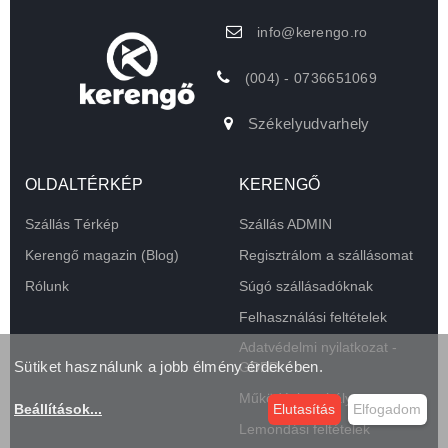
info@kerengo.ro
(004) - 0736651069
Székelyudvarhely
OLDALTÉRKÉP
KERENGŐ
Szállás Térkép
Szállás ADMIN
Kerengő magazin (Blog)
Regisztrálom a szállásomat
Rólunk
Súgó szállásadóknak
Felhasználási feltételek
Adatvédelmi nyilatkozat -
Sütiket használunk a jobb élmény érdekében.
GDPR
Működési szabályzat
Beállítások
...
Elutasítás
Elfogadom
Lemondási feltételek