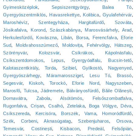
Gyimesközéplok
,
Sepsiszentgyörgy
,
Balea Tó
,
Gyergyószentmiklós
,
Havasrekettye
,
Kolibica
,
Gyulafehérvár
,
Maroshévíz
,
Szentegyháza
,
Hargitafürdő
,
Szováta
,
Jósikafalva
,
Korond
,
Szászkabánya
,
Marosvásárhely
,
Arad
,
Herkulesfürdő
,
Kovászna
,
Libán
,
Borsa
,
Ferencfalva
,
Eforie
Sud
,
Moldvahosszúmező
,
Moldovița
,
Fehérvölgy
,
Hátszeg
,
Szörényvár
,
Kolozsvár
,
Csíkrákos
,
Kápolnásfalu
,
Csíkszentdomokos
,
Lepus
,
Gyergyóalfalu
,
Bucsin-tető
,
Kalotaszentkirály
,
Torda
,
Szibiel
,
Gyilkostó
,
Nagyenyed
,
Gyergyószárhegy
,
Máramarossziget
,
Lesu Tó
,
Brassó
,
Segesvár
,
Kiskoh
,
Torockó
,
Eforie Nord
,
Nagyszeben
,
Marosfő
,
Tulcsa
,
Jádremete
,
Bálványosfürdő
,
Băile Olănești
,
Dornavátra
,
Zabola
,
Alsótömös
,
Felsőszombatfalva
,
Rugonfalva
,
Crișan
,
Csalhó
,
Zetelaka
,
Boga Völgye
,
Déva
,
Csíkszereda
,
Kercisóra
,
Borszék
,
Vama
,
Homoródfürdő
,
Szék
,
Corbeni
,
Aknasúgatag
,
Szebenjuharos
,
Orsova
,
Temesvár
,
Costinești
,
Kisbacon
,
Predeál
,
Felsőpián
,