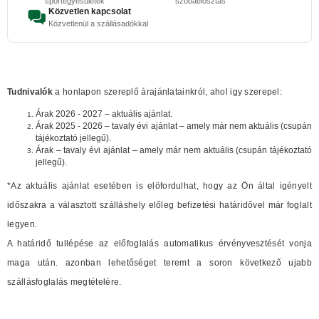
sportegyesületek
szobaelosztás
Közvetlen kapcsolat
Közvetlenül a szállásadókkal
Tudnivalók
a honlapon szereplő árajánlatainkról, ahol igy szerepel:
Árak 2026 - 2027 – aktuális ajánlat.
Árak 2025 - 2026 – tavaly évi ajánlat – amely már nem aktuális (csupán
tájékoztató jellegű).
Árak – tavaly évi ajánlat – amely már nem aktuális (csupán tájékoztató
jellegű).
*Az aktuális ajánlat esetében is elöfordulhat, hogy az Ön által igényelt
időszakra a választott szálláshely előleg befizetési határidővel már foglalt
legyen.
A határidő tullépése az előfoglalás automatikus érvényvesztését vonja
maga után. azonban lehetőséget teremt a soron következő ujabb
szállásfoglalás megtételére.