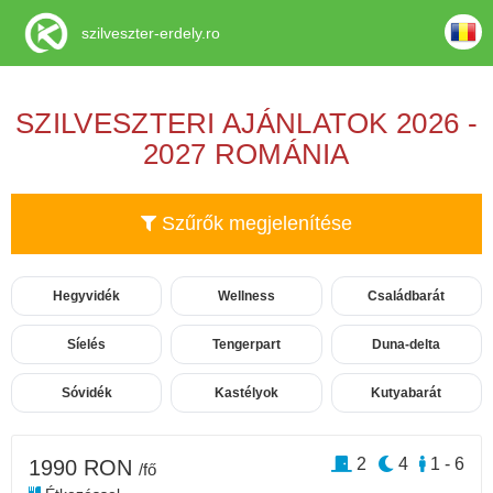
szilveszter-erdely.ro
SZILVESZTERI AJÁNLATOK 2026 -
2027 ROMÁNIA
Szűrők megjelenítése
Hegyvidék
Wellness
Családbarát
Síelés
Tengerpart
Duna-delta
Sóvidék
Kastélyok
Kutyabarát
2
4
1 - 6
1990 RON
/fő