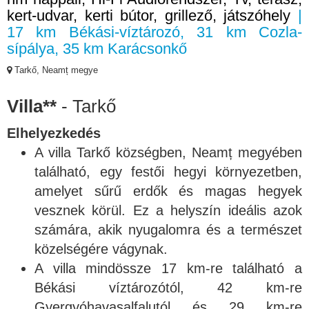
kert-udvar, kerti bútor, grillező, játszóhely
|
17 km Békási-víztározó, 31 km Cozla-
sípálya, 35 km Karácsonkő
Tarkő, Neamț megye
Villa**
- Tarkő
Elhelyezkedés
A villa Tarkő községben, Neamț megyében
található, egy festői hegyi környezetben,
amelyet sűrű erdők és magas hegyek
vesznek körül. Ez a helyszín ideális azok
számára, akik nyugalomra és a természet
közelségére vágynak.
A villa mindössze 17 km-re található a
Békási víztározótól, 42 km-re
Gyergyóhavasalfalutól és 29 km-re