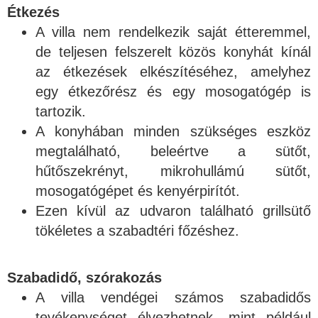
Étkezés
A villa nem rendelkezik saját étteremmel,
de teljesen felszerelt közös konyhát kínál
az étkezések elkészítéséhez, amelyhez
egy étkezőrész és egy mosogatógép is
tartozik.
A konyhában minden szükséges eszköz
megtalálható, beleértve a sütőt,
hűtőszekrényt, mikrohullámú sütőt,
mosogatógépet és kenyérpirítót.
Ezen kívül az udvaron található grillsütő
tökéletes a szabadtéri főzéshez.
Szabadidő, szórakozás
A villa vendégei számos szabadidős
tevékenységet élvezhetnek, mint például