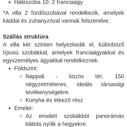
Hálószoba 10: 2 franciaágy
*A villa 2 fürdőszobával rendelkezik, amelyek
káddal és zuhanyzóval vannak felszerelve.
Szállás struktúra
A villa két szinten helyezkedik el, különböző
típusú szobákkal, amelyek franciaágyakkal és
egyszemélyes ágyakkal rendelkeznek.
Földszint:
Nappali - közös tér, 150
négyzetméteres, ideális társasági
tevékenységekre.
Konyha és étkező rész
Emelet:
Az emeleti szobákból panorámás
kilátás nyílik a hegyekre.