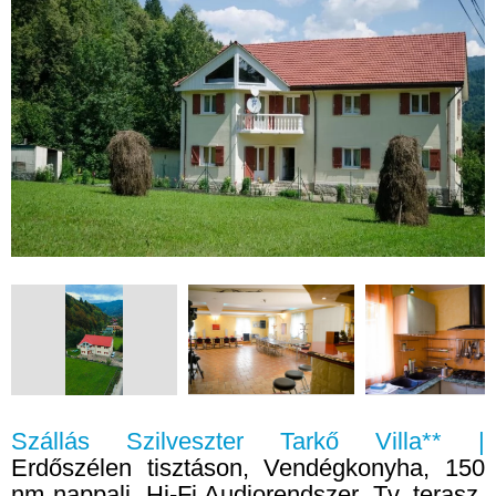
Szállás Szilveszter Tarkő Villa** |
Erdőszélen tisztáson, Vendégkonyha, 150
nm nappali, Hi-Fi Audiorendszer, Tv, terasz,