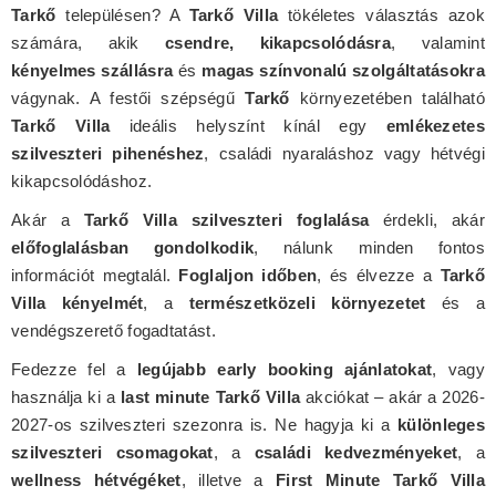
Tarkő
településen? A
Tarkő Villa
tökéletes választás azok
számára, akik
csendre, kikapcsolódásra
, valamint
kényelmes szállásra
és
magas színvonalú szolgáltatásokra
vágynak. A festői szépségű
Tarkő
környezetében található
Tarkő Villa
ideális helyszínt kínál egy
emlékezetes
szilveszteri pihenéshez
, családi nyaraláshoz vagy hétvégi
kikapcsolódáshoz.
Akár a
Tarkő Villa szilveszteri foglalása
érdekli, akár
előfoglalásban gondolkodik
, nálunk minden fontos
információt megtalál.
Foglaljon időben
, és élvezze a
Tarkő
Villa kényelmét
, a
természetközeli környezetet
és a
vendégszerető fogadtatást.
Fedezze fel a
legújabb early booking ajánlatokat
, vagy
használja ki a
last minute Tarkő Villa
akciókat – akár a 2026-
2027-os szilveszteri szezonra is. Ne hagyja ki a
különleges
szilveszteri csomagokat
, a
családi kedvezményeket
, a
wellness hétvégéket
, illetve a
First Minute Tarkő Villa