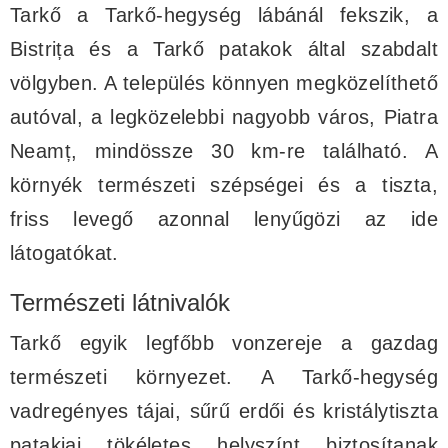
Tarkő a Tarkő-hegység lábánál fekszik, a
Bistrița és a Tarkő patakok által szabdalt
völgyben. A település könnyen megközelíthető
autóval, a legközelebbi nagyobb város, Piatra
Neamț, mindössze 30 km-re található. A
környék természeti szépségei és a tiszta,
friss levegő azonnal lenyűgözi az ide
látogatókat.
Természeti látnivalók
Tarkő egyik legfőbb vonzereje a gazdag
természeti környezet. A Tarkő-hegység
vadregényes tájai, sűrű erdői és kristálytiszta
patakjai tökéletes helyszínt biztosítanak