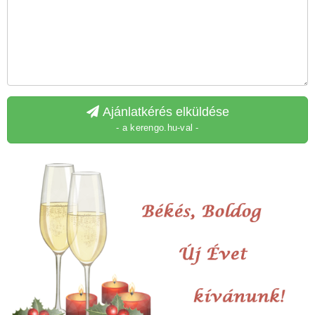
Ajánlatkérés elküldése
- a kerengo.hu-val -