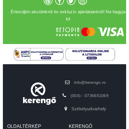
Értesüljön akcióinkról és exkluzív ajánlatainkról! Ne hagyja
ki!
info@kerengo.ro
(004) - 0736651069
Székelyudvarhely
OLDALTÉRKÉP
KERENGŐ