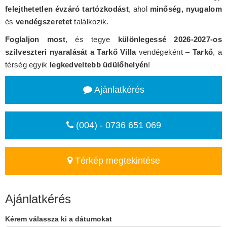
felejthetetlen évzáró tartózkodást
, ahol
minőség, nyugalom
és
vendégszeretet
találkozik.
Foglaljon most
, és tegye
különlegessé 2026-2027-os
szilveszteri nyaralását a Tarkő Villa
vendégeként –
Tarkő
, a
térség egyik
legkedveltebb üdülőhelyén
!
Ajánlatkérés
(004) - 0736 651 069
Térkép megtekintése
Ajánlatkérés
Kérem válassza ki a dátumokat