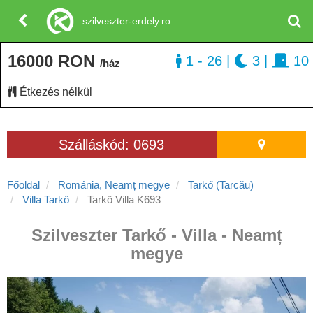
szilveszter-erdely.ro
16000 RON
1 - 26
|
3
|
10
/ház
Étkezés nélkül
Szálláskód: 0693
Főoldal
Románia, Neamț megye
Tarkő (Tarcău)
Villa Tarkő
Tarkő Villa K693
Szilveszter Tarkő - Villa - Neamț
megye