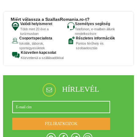
Miért válassza a SzallasRomania.ro-t?
Valódi helyismeret
Személyes segítség
Több mint 20 éve a
Telefonon, e-mailben állunk
turizmusban
rendelkezésre
Csoportspecialista
Részletes információk
Iskolák, táborok,
Pontos férőhely és
sportegyesületek
szobaelosztás
Közvetlen kapcsolat
Közvetlenül a szállásadókkal
HÍRLEVÉL
FELIRATKOZOK