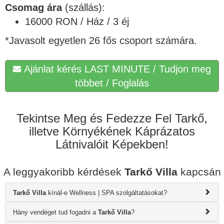
Csomag ára
(szállás):
16000 RON / Ház / 3 éj
*Javasolt egyetlen 26 fős csoport számára.
Ajánlat kérés LAST MINUTE / Tudjon meg
többet / Foglalás
Tekintse Meg és Fedezze Fel Tarkő,
illetve Környékének Káprázatos
Látnivalóit Képekben!
A leggyakoribb kérdések
Tarkő Villa
kapcsán
Tarkő Villa
kínál-e Wellness | SPA szolgáltatásokat?
Hány vendéget tud fogadni a
Tarkő Villa
?