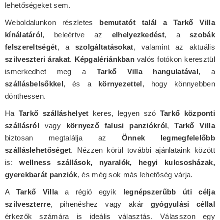
lehetőségeket sem.
Weboldalunkon részletes
bemutatót talál a Tarkő Villa
kínálatáról
, beleértve az
elhelyezkedést
, a
szobák
felszereltségét
, a
szolgáltatásokat
, valamint az aktuális
szilveszteri árakat
.
Képgalériánkban
valós fotókon keresztül
ismerkedhet meg a
Tarkő Villa hangulatával
, a
szállásbelsőkkel
, és a
környezettel
, hogy könnyebben
dönthessen.
Ha
Tarkő szálláshelyet
keres, legyen szó
Tarkő központi
szállásról
vagy
környező falusi panziókról
,
Tarkő Villa
biztosan megtalálja az
Önnek legmegfelelőbb
szálláslehetőséget
. Nézzen körül további ajánlataink között
is:
wellness szállások, nyaralók, hegyi kulcsosházak,
gyerekbarát panziók
, és még sok más lehetőség várja.
A
Tarkő Villa
a régió egyik
legnépszerűbb úti célja
szilveszterre
, pihenéshez vagy akár
gyógyulási céllal
érkezők számára is ideális választás. Válasszon egy