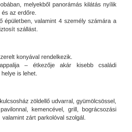
zobában, melyekből panorámás kilátás nyílik
 és az erdőre.
ső épületben, valamint 4 személy számára a
tosít szállást.
zerelt konyával rendelkezik.
ppalija – étkezője akár kisebb családi
helye is lehet.
kulcsosház zöldellő udvarral, gyümölcsössel,
avilonnal, kemencével, grill, bográcsozási
, valamint zárt parkolóval szolgál.