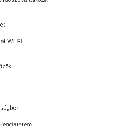
e:
net WI-FI
özök
ységben
ferenciaterem