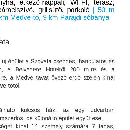
yha, étkező-nappali, WI-FI, terasz,
páraelszívó, grillsütő, parkoló
| 50 m
2 km Medve-tó, 9 km Parajdi sóbánya
áta
t új épület a Szováta csendes, hangulatos és
én, a Belvedere Hoteltől 200 m-re és a
-re, a Medve tavat övező erdő szélén kínál
ve-tótól.
lálható kulcsos ház, az egy udvarban
mszédos, de különálló épület együttese.
tőséget kínál 14 személy számára 7 tágas,