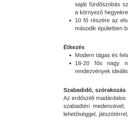
saját fürdőszobás s
a környező hegyekre
10 fő részére az el
második épületben biz
Étkezés
Modern tágas és fels
18-20 fős nagy na
rendezvények ideális 
Szabadidő, szórakozás
Az erdőszéli madárdalos 
szabadtéri medencével, p
lehetőséggel, játszótérrel