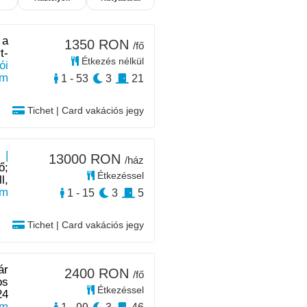
 a
1350 RON
/fő
t-
Étkezés nélkül
ói
km
1 - 53
3
21
Tichet | Card vakációs jegy
 |
13000 RON
/ház
ő;
Étkezéssel
l,
km
1 - 15
3
5
Tichet | Card vakációs jegy
ár
2400 RON
/fő
os
Étkezéssel
24
km