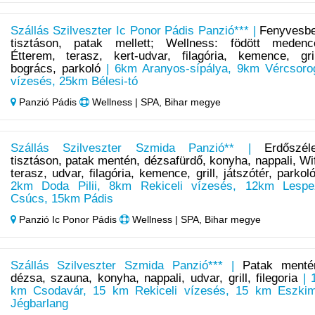
Szállás Szilveszter Ic Ponor Pádis Panzió*** |
Fenyvesb
tisztáson, patak mellett; Wellness: födött medenc
Étterem, terasz, kert-udvar, filagória, kemence, gril
bogrács, parkoló
| 6km Aranyos-sípálya, 9km Vércsoro
vízesés, 25km Bélesi-tó
Panzió Pádis
Wellness | SPA, Bihar megye
Szállás Szilveszter Szmida Panzió** |
Erdőszél
tisztáson, patak mentén, dézsafürdő, konyha, nappali, Wif
terasz, udvar, filagória, kemence, grill, játszótér, parkol
2km Doda Pilii, 8km Rekiceli vízesés, 12km Lespe
Csúcs, 15km Pádis
Panzió Ic Ponor Pádis
Wellness | SPA, Bihar megye
Szállás Szilveszter Szmida Panzió*** |
Patak menté
dézsa, szauna, konyha, nappali, udvar, grill, filegoria
| 
km Csodavár, 15 km Rekiceli vízesés, 15 km Eszki
Jégbarlang