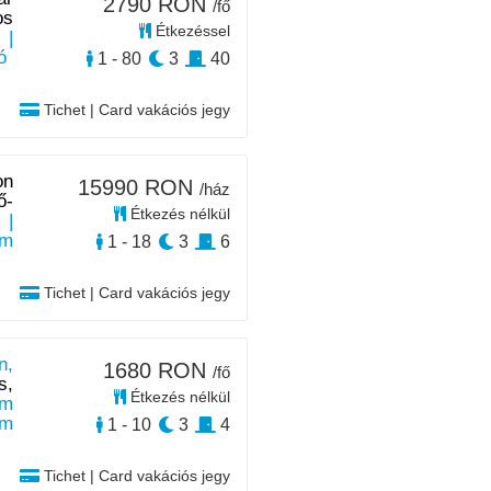
2790 RON
/fő
os
Étkezéssel
|
ó
1 - 80
3
40
Tichet | Card vakációs jegy
on
15990 RON
/ház
ő-
Étkezés nélkül
|
km
1 - 18
3
6
Tichet | Card vakációs jegy
n,
1680 RON
/fő
s,
Étkezés nélkül
 m
km
1 - 10
3
4
Tichet | Card vakációs jegy