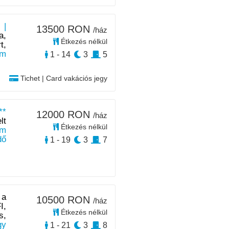
 |
13500 RON
/ház
a,
Étkezés nélkül
t,
km
1 - 14
3
5
Tichet | Card vakációs jegy
**
12000 RON
/ház
lt
Étkezés nélkül
m
dő
1 - 19
3
7
 a
10500 RON
/ház
I,
Étkezés nélkül
s,
y
1 - 21
3
8