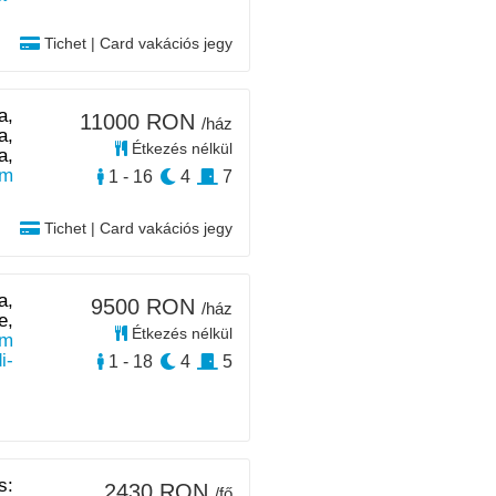
Tichet | Card vakációs jegy
a,
11000 RON
/ház
a,
Étkezés nélkül
a,
km
1 - 16
4
7
Tichet | Card vakációs jegy
a,
9500 RON
/ház
e,
Étkezés nélkül
km
i-
1 - 18
4
5
s:
2430 RON
/fő