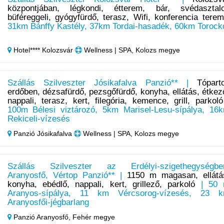
központjában, légkondi, étterem, bár, svédasztal
büféreggeli, gyógyfürdő, terasz, Wifi, konferencia terem
31km Bánffy Kastély, 37km Tordai-hasadék, 60km Torock
Hotel**** Kolozsvár
Wellness | SPA, Kolozs megye
Szállás Szilveszter Jósikafalva Panzió** |
Tópart
erdőben, dézsafürdő, pezsgőfürdő, konyha, ellátás, étkez
nappali, terasz, kert, filegória, kemence, grill, parkoló
100m Bélesi viztározó, 5km Marisel-Lesu-sípálya, 16
Rekiceli-vízesés
Panzió Jósikafalva
Wellness | SPA, Kolozs megye
Szállás Szilveszter az Erdélyi-szigethegységbe
Aranyosfő, Vértop Panzió** |
1150 m magasan, ellátá
konyha, ebédlő, nappali, kert, grillező, parkoló
| 50
Aranyos-sípálya, 11 km Vércsorog-vízesés, 23 
Aranyosfői-jégbarlang
Panzió Aranyosfő,
Fehér megye