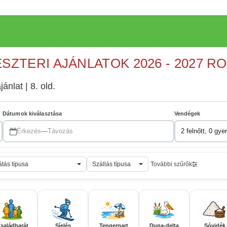
ESZTERI AJÁNLATOK 2026 - 2027 R
jánlat | 8. old.
Dátumok kiválasztása
Vendégek
Érkezés
—
Távozás
2 felnőtt, 0 gye
átás típusa
Szállás típusa
További szűrők
saládbarát
Síelés
Tengerpart
Duna-delta
Sóvidék