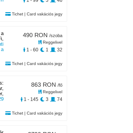
1 - 99
3
46
Tichet | Card vakációs jegy
 a
490 RON
/szoba
i,
Reggelivel
ti
 a
1 - 60
1
32
Tichet | Card vakációs jegy
s:
863 RON
/fő
r,
Reggelivel
r,
29
1 - 145
3
74
Tichet | Card vakációs jegy
ár