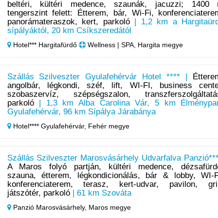
beltéri, kültéri medence, szaunák, jacuzzi; 1400
tengerszint felett: Étterem, bár, Wi-Fi, konferenciatere
panorámateraszok, kert, parkoló
| 1,2 km a Hargitaür
sípályáktól, 20 km Csíkszeredától
Hotel*** Hargitafürdő
Wellness | SPA, Hargita megye
Szállás Szilveszter Gyulafehérvár Hotel **** |
Éttere
angolbár, légkondi, széf, lift, WI-FI, business cente
szobaszervíz, szépségszalon, transzferszolgáltatá
parkoló
| 1,3 km Alba Carolina Vár, 5 km Élménypa
Gyulafehérvár, 96 km Sípálya Járabánya
Hotel**** Gyulafehérvár,
Fehér megye
Szállás Szilveszter Marosvásárhely Udvarfalva Panzió***
A Maros folyó partján, kültéri medence, dézsafürd
szauna, étterem, légkondicionálás, bár & lobby, WI-F
konferenciaterem, terasz, kert-udvar, pavilon, gril
játszótér, parkoló
| 61 km Szováta
Panzió Marosvásárhely,
Maros megye