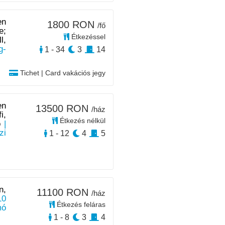
en
1800 RON
/fő
e;
Étkezéssel
l,
g-
1 - 34
3
14
Tichet | Card vakációs jegy
en
13500 RON
/ház
i,
Étkezés nélkül
ó
|
zi
1 - 12
4
5
n,
11100 RON
/ház
10
Étkezés feláras
mó
1 - 8
3
4