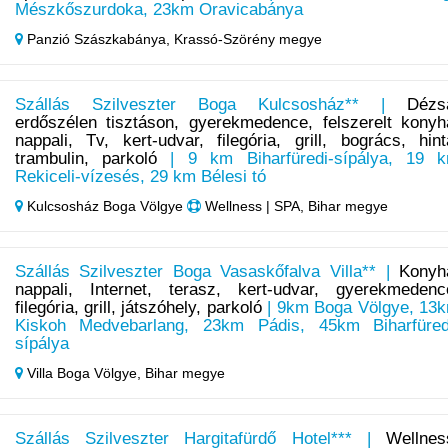
Mészkőszurdoka, 23km Oravicabánya
Panzió Szászkabánya,
Krassó-Szörény megye
Szállás Szilveszter Boga Kulcsosház** |
Dézs
erdőszélen tisztáson, gyerekmedence, felszerelt konyh
nappali, Tv, kert-udvar, filegória, grill, bogrács, hint
trambulin, parkoló
| 9 km Biharfüredi-sípálya, 19 
Rekiceli-vízesés, 29 km Bélesi tó
Kulcsosház Boga Völgye
Wellness | SPA, Bihar megye
Szállás Szilveszter Boga Vasaskőfalva Villa** |
Konyh
nappali, Internet, terasz, kert-udvar, gyerekmedenc
filegória, grill, játszóhely, parkoló
| 9km Boga Völgye, 13
Kiskoh Medvebarlang, 23km Pádis, 45km Biharfüred
sípálya
Villa Boga Völgye,
Bihar megye
Szállás Szilveszter Hargitafürdő Hotel*** |
Wellnes