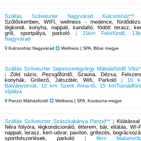
Szállás Szilveszter Nagyvárad Kulcsosház**
Szőlőskertben, WIFI, wellness - medence, fürdődézs
légkondi, konyha, nappali, kandalló, födött terasz, ker
grill, sportpálya, parkoló
| 21km Felixfürdő, 13
Nagyvárad
Kulcsosház Nagyvárad
Wellness | SPA, Bihar megye
Szállás Szilveszter Sepsiszentgyörgy Málnásfürdő Villa*
|
Zöld oázis, Pezsgőfürdő, Szauna, Dézsa, Felszere
konyhák, Grillező, Játszótér, Wifi, Parkoló
| 10 k
Bálványosvár, 12 km Szent Anna-tó, 15 kmTusnádfür
sípálya
Panzió Málnásfürdő
Wellness | SPA, Kovászna megye
Szállás Szilveszter Szászkabánya Panzió** |
Kilátással
Néra folyóra, légkondicionáló, étterem, bár, ellátás, WI-F
nappali, terasz, kert-udvar, pavilon, grillezés, bográcsozá
sportfelszerlések, parkoló
| 6km Malomvölg