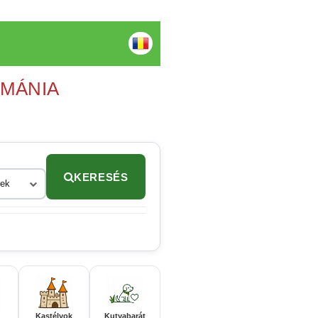
OMÁNIA
KERESÉS
rek
Kastélyok
Kutyabarát