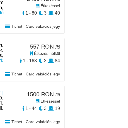
 m
Étkezéssel
m,
dő
1 - 80
3
40
Tichet | Card vakációs jegy
m,
557 RON
/fő
r,
Étkezés nélkül
s,
rk
1 - 168
3
84
Tichet | Card vakációs jegy
 |
1500 RON
/fő
ő,
Étkezéssel
I,
l,
1 - 44
3
19
Tichet | Card vakációs jegy