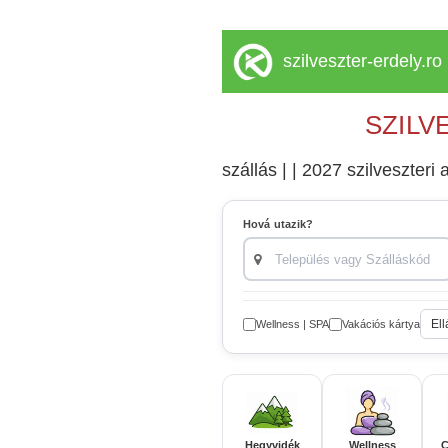
szilveszter-erdely.ro
SZILV
szállás | | 2027 szilveszteri a
Hová utazik?
Ell
Wellness | SPA
Vakációs kártya
Hegyvidék
Wellness
C