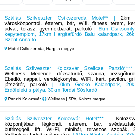
Szállás Szilveszter Csíkszereda Motel** |
2km
városközponttól, étterem, bár, Wifi, fitness terem, ker
udvar, terasz, gyermekbarát, parkoló
| 6km Csiksomly
kegytemplom, 17km Hargitafürdő Balu kalandpark, 26
Szent Anna tó
Motel Csíkszereda,
Hargita megye
Szállás Szilveszter Kolozsvár Szelicse Panzió****
Wellness: Medence, dézsafürdő, szauna, pezsgőfürd
Ebédlő, nappali, vendégkonyha, WIFI, kert, pavilon, gril
játszótér, parkoló
| 10km Gecko Kalandpark, 20
Erdőfeleki sípálya, 30km Tordai Sósfürdő
Panzió Kolozsvár
Wellness | SPA, Kolozs megye
Szállás Szilveszter Kolozsvár Hotel*** |
Kolozsv
központjában, légkondi, étterem, bár, svédasztal
büféreggeli, lift, WI-FI, minibár, teraszos szobák, 
férőhelyes fedett mélygarázs
| 31km Bánffy Kastély, 37