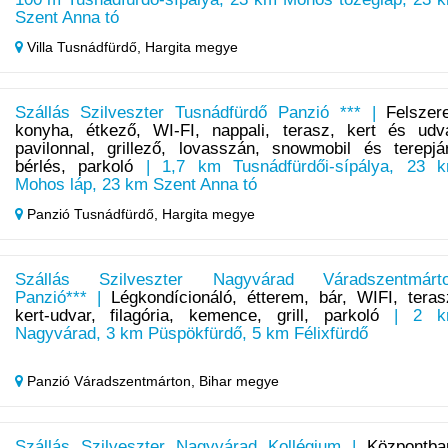
Szent Anna tó
Villa Tusnádfürdő,
Hargita megye
Szállás Szilveszter Tusnádfürdő Panzió *** |
Felszere
konyha, étkező, WI-FI, nappali, terasz, kert és udv
pavilonnal, grillező, lovasszán, snowmobil és terepjá
bérlés, parkoló
| 1,7 km Tusnádfürdői-sípálya, 23 
Mohos láp, 23 km Szent Anna tó
Panzió Tusnádfürdő,
Hargita megye
Szállás Szilveszter Nagyvárad Váradszentmárt
Panzió*** |
Légkondícionáló, étterem, bár, WIFI, teras
kert-udvar, filagória, kemence, grill, parkoló
| 2 k
Nagyvárad, 3 km Püspökfürdő, 5 km Félixfürdő
Panzió Váradszentmárton,
Bihar megye
Szállás Szilveszter Nagyvárad Kollégium |
Központba