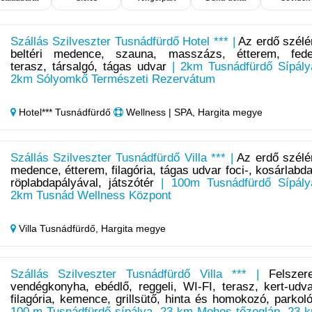
Szállás Szilveszter Tusnádfürdő Hotel *** |
Az erdő szélé
beltéri medence, szauna, masszázs, étterem, fede
terasz, társalgó, tágas udvar
| 2km Tusnádfürdő Sípály
2km Sólyomkő Természeti Rezervátum
Hotel*** Tusnádfürdő
Wellness | SPA, Hargita megye
Szállás Szilveszter Tusnádfürdő Villa *** |
Az erdő szélé
medence, étterem, filagória, tágas udvar foci-, kosárlabda
röplabdapályával, játszótér
| 100m Tusnádfürdő Sípály
2km Tusnád Wellness Központ
Villa Tusnádfürdő,
Hargita megye
Szállás Szilveszter Tusnádfürdő Villa *** |
Felszere
vendégkonyha, ebédlő, reggeli, WI-FI, terasz, kert-udva
filagória, kemence, grillsütő, hinta és homokozó, parkol
100 m Tusnádfürdő-sípálya, 23 km Mohos tőzegláp, 23 