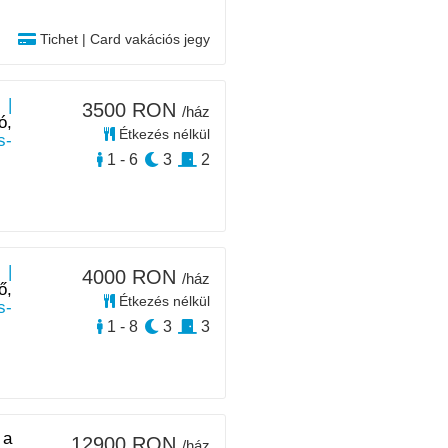
Tichet | Card vakációs jegy
 |
3500 RON
/ház
ó,
Étkezés nélkül
s-
1 - 6
3
2
 |
4000 RON
/ház
ő,
Étkezés nélkül
s-
1 - 8
3
3
 a
12900 RON
/ház