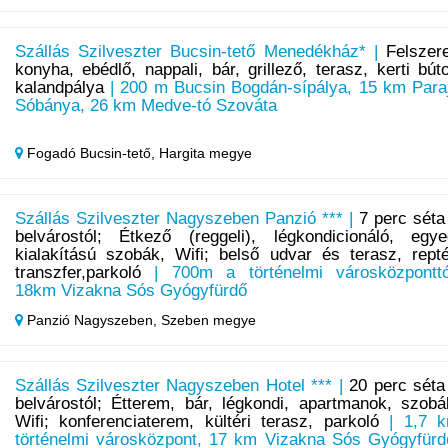
Szállás Szilveszter Bucsin-tető Menedékház* |
Felszere
konyha, ebédlő, nappali, bár, grillező, terasz, kerti búto
kalandpálya
| 200 m Bucsin Bogdán-sípálya, 15 km Para
Sóbánya, 26 km Medve-tó Szováta
Fogadó Bucsin-tető,
Hargita megye
Szállás Szilveszter Nagyszeben Panzió *** |
7 perc séta
belvárostól; Étkező (reggeli), légkondicionáló, egye
kialakítású szobák, Wifi; belső udvar és terasz, repté
transzfer,parkoló
| 700m a történelmi városközponttó
18km Vizakna Sós Gyógyfürdő
Panzió Nagyszeben,
Szeben megye
Szállás Szilveszter Nagyszeben Hotel *** |
20 perc séta
belvárostól; Étterem, bár, légkondi, apartmanok, szobá
Wifi; konferenciaterem, kültéri terasz, parkoló
| 1,7 
történelmi városközpont, 17 km Vizakna Sós Gyógyfürd