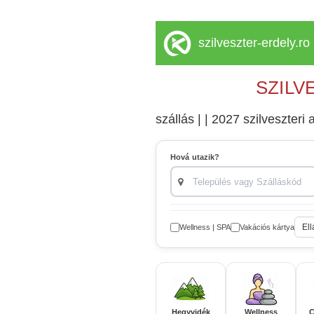
szilveszter-erdely.ro
SZILV
szállás | | 2027 szilveszteri a
Hová utazik?
Ell
Wellness | SPA
Vakációs kártya
Hegyvidék
Wellness
C