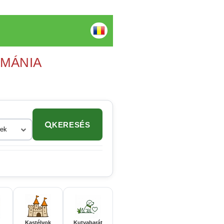
OMÁNIA
KERESÉS
rek
Kastélyok
Kutyabarát