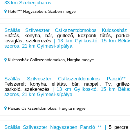
33 km Szebenjuharos
Hotel*** Nagyszeben,
Szeben megye
Szállás Szilveszter Csíkszentdomokos Kulcsosház
Ellátás, konyha, bár, grillező, központi fűtés, parkol
lovaglás, szekerezés
| 13 km Gyilkos-tó, 15 km Béká
szoros, 21 km Gyimesi-sípálya
Kulcsosház Csíkszentdomokos,
Hargita megye
Szállás Szilveszter Csíkszentdomokos Panzió**
Felszerelt konyha, ellátás, bár, nappali, Tv, grillez
parkoló, szekerezés
| 13 km Gyilkos-tó, 15 km Béká
szoros, 21 km Gyimesi-sípálya
Panzió Csíkszentdomokos,
Hargita megye
Szállás Szilveszter Nagyszeben Panzió ** |
5 percre