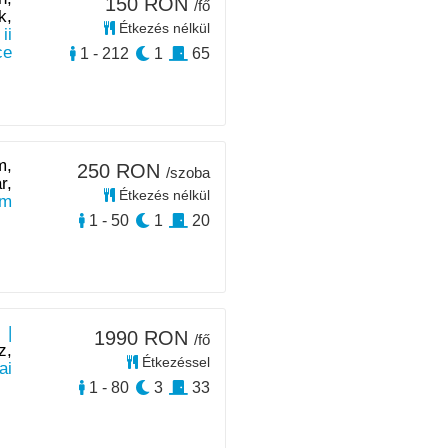
150 RON
/fő
k,
Étkezés nélkül
ii
ce
1 - 212
1
65
m,
250 RON
/szoba
r,
Étkezés nélkül
km
1 - 50
1
20
 |
1990 RON
/fő
z,
Étkezéssel
ai
1 - 80
3
33