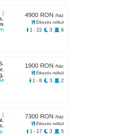
 |
4900 RON
/ház
s,
Étkezés nélkül
és
km
1 - 22
3
6
ő-
1900 RON
/ház
r,
Étkezés nélkül
g,
34
1 - 8
3
2
 |
7300 RON
/ház
l,
Étkezés nélkül
s,
y,
1 - 17
3
5