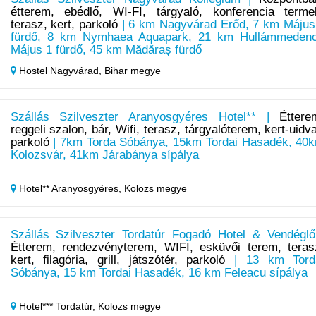
étterem, ebédlő, WI-FI, tárgyaló, konferencia terme
terasz, kert, parkoló
| 6 km Nagyvárad Erőd, 7 km Május 
fürdő, 8 km Nymhaea Aquapark, 21 km Hullámmeden
Május 1 fürdő, 45 km Mădăraș fürdő
Hostel Nagyvárad,
Bihar megye
Szállás Szilveszter Aranyosgyéres Hotel** |
Éttere
reggeli szalon, bár, Wifi, terasz, tárgyalóterem, kert-uidva
parkoló
| 7km Torda Sóbánya, 15km Tordai Hasadék, 40
Kolozsvár, 41km Járabánya sípálya
Hotel** Aranyosgyéres,
Kolozs megye
Szállás Szilveszter Tordatúr Fogadó Hotel & Vendéglő
Étterem, rendezvényterem, WIFI, esküvői terem, teras
kert, filagória, grill, játszótér, parkoló
| 13 km Tord
Sóbánya, 15 km Tordai Hasadék, 16 km Feleacu sípálya
Hotel*** Tordatúr,
Kolozs megye