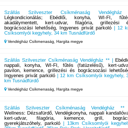
Szállás Szilveszter Csíkménaság Vendégház
Légkondicionálás; Ebédlői, konyha, WI-FI, fűté
akadálymentett, kert-udvar, filagória, grillezési 
bográcsozási lehetőség, Ingyenes privát parkoló
| 12 
Csíksomlyói kegyhely, 34 km Tusnádfürdő
Vendégház Csíkmenaság,
Hargita megye
Szállás Szilveszter Csíkménaság Vendégház ** |
Ebédl
nappali, konyha, WI-FI, fűtés (fatüzelésű), kert-udva
pavilon, kemence, grillezési és bográcsozási lehetősé
Ingyenes privát parkoló
| 12 km Csíksomlyói kegyhely, 
km Tusnádfürdő
Vendégház Csíkmenaság,
Hargita megye
Szállás Szilveszter Csíkménaság Vendégház **
Wellness: Dézsafürdő, Vendégkonyha, nappali kandallóva
kert-udvar, filagória, kemence, grill, bográc
gyerekjátszóhely, parkoló
| 13km Csíksomlyói kegyhel