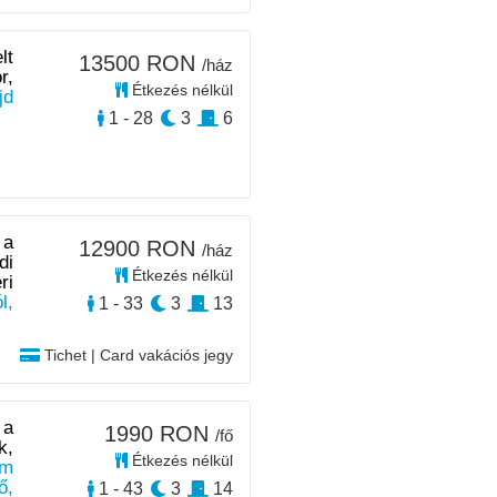
lt
13500 RON
/ház
r,
Étkezés nélkül
jd
1 - 28
3
6
 a
12900 RON
/ház
di
Étkezés nélkül
ri
l,
1 - 33
3
13
Tichet | Card vakációs jegy
 a
1990 RON
/fő
k,
Étkezés nélkül
km
ő,
1 - 43
3
14