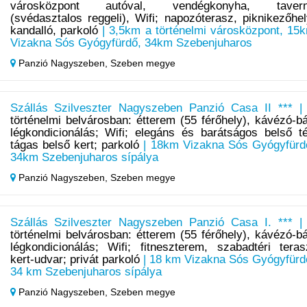
városközpont autóval, vendégkonyha, taver
(svédasztalos reggeli), Wifi; napozóterasz, piknikezőhel
kandalló, parkoló
| 3,5km a történelmi városközpont, 15
Vizakna Sós Gyógyfürdő, 34km Szebenjuharos
Panzió Nagyszeben,
Szeben megye
Szállás Szilveszter Nagyszeben Panzió Casa II *** 
történelmi belvárosban: étterem (55 férőhely), kávézó-bá
légkondicionálás; Wifi; elegáns és barátságos belső té
tágas belső kert; parkoló
| 18km Vizakna Sós Gyógyfürd
34km Szebenjuharos sípálya
Panzió Nagyszeben,
Szeben megye
Szállás Szilveszter Nagyszeben Panzió Casa I. *** 
történelmi belvárosban: étterem (55 férőhely), kávézó-bá
légkondicionálás; Wifi; fitneszterem, szabadtéri teras
kert-udvar; privát parkoló
| 18 km Vizakna Sós Gyógyfürd
34 km Szebenjuharos sípálya
Panzió Nagyszeben,
Szeben megye