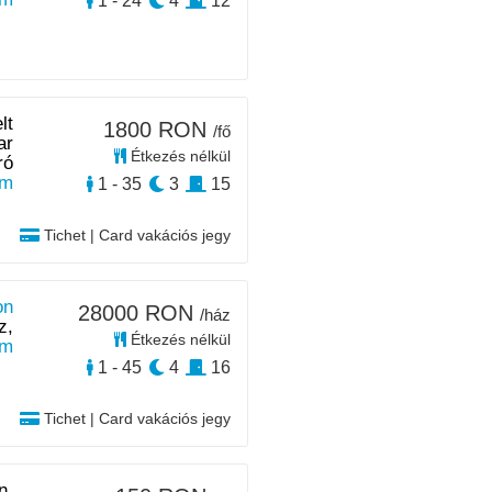
1 - 24
4
12
lt
1800 RON
/fő
ar
Étkezés nélkül
ró
km
1 - 35
3
15
Tichet | Card vakációs jegy
on
28000 RON
/ház
z,
Étkezés nélkül
m
1 - 45
4
16
Tichet | Card vakációs jegy
n,