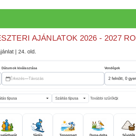
ESZTERI AJÁNLATOK 2026 - 2027 R
jánlat | 24. old.
Dátumok kiválasztása
Vendégek
Érkezés
—
Távozás
2 felnőtt, 0 gye
átás típusa
Szállás típusa
További szűrők
saládbarát
Síelés
Tengerpart
Duna-delta
Sóvidék