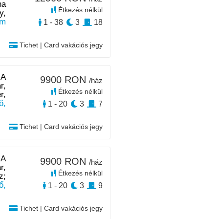
na
Étkezés nélkül
y,
km
1 - 38
3
18
Tichet | Card vakációs jegy
|
A
9900 RON
/ház
r,
Étkezés nélkül
r,
ő,
1 - 20
3
7
Tichet | Card vakációs jegy
|
A
9900 RON
/ház
r,
Étkezés nélkül
z;
ő,
1 - 20
3
9
Tichet | Card vakációs jegy