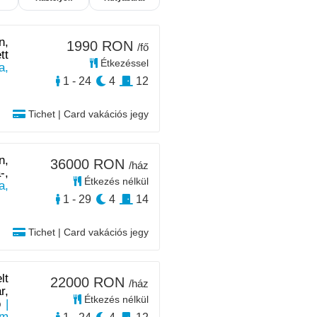
n,
1990 RON
/fő
tt
Étkezéssel
a,
1 - 24
4
12
Tichet | Card vakációs jegy
n,
36000 RON
/ház
-,
Étkezés nélkül
a,
1 - 29
4
14
Tichet | Card vakációs jegy
lt
22000 RON
/ház
r,
Étkezés nélkül
ó
|
km